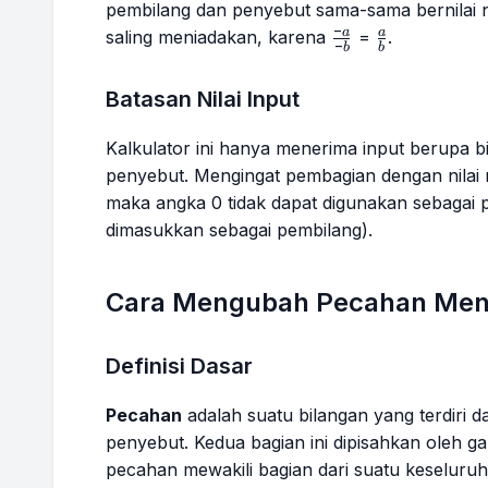
pembilang dan penyebut sama-sama bernilai n
−
\frac{-
\frac{a}
a
a
saling meniadakan, karena
=
.
−
b
b
a}{-b}
{b}
Batasan Nilai Input
Kalkulator ini hanya menerima input berupa b
penyebut. Mengingat pembagian dengan nilai no
maka angka 0 tidak dapat digunakan sebagai p
dimasukkan sebagai pembilang).
Cara Mengubah Pecahan Menj
Definisi Dasar
Pecahan
adalah suatu bilangan yang terdiri d
penyebut. Kedua bagian ini dipisahkan oleh ga
pecahan mewakili bagian dari suatu keseluru