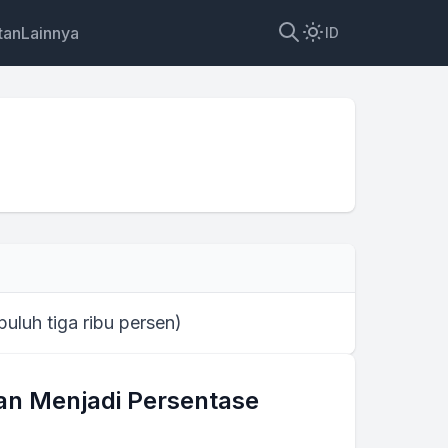
tan
Lainnya
ID
 puluh tiga ribu persen
)
n Menjadi Persentase