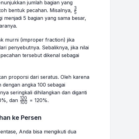
nunjukkan jumlah bagian yang
3
\frac{3}
toh bentuk pecahan. Misalnya,
5
{5}
gi menjadi 5 bagian yang sama besar,
taranya.
k murni (
improper fraction
) jika
i penyebutnya. Sebaliknya, jika nilai
pecahan tersebut dikenal sebagai
 proporsi dari seratus. Oleh karena
n dengan angka 100 sebagai
ya seringkali dihilangkan dan diganti
120
30}
\frac{120}
0%, dan
= 120%.
100
{100}
han ke Persen
ntase, Anda bisa mengikuti dua