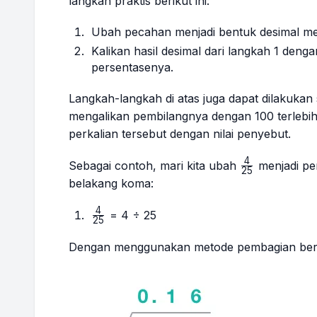
langkah praktis berikut ini:
Ubah pecahan menjadi bentuk desimal m
Kalikan hasil desimal dari langkah 1 den
persentasenya.
Langkah-langkah di atas juga dapat dilakukan 
mengalikan pembilangnya dengan 100 terlebih
perkalian tersebut dengan nilai penyebut.
4
\frac{4}
Sebagai contoh, mari kita ubah
menjadi per
25
{25}
belakang koma:
4
\frac{4}
= 4 ÷ 25
25
{25}
Dengan menggunakan metode pembagian bers