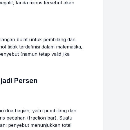
a}{b}
{-b}
\frac{a}
egatif, tanda minus tersebut akan
{b}
ilangan bulat untuk pembilang dan
l tidak terdefinisi dalam matematika,
enyebut (namun tetap valid jika
adi Persen
ari dua bagian, yaitu pembilang dan
ris pecahan (
fraction bar
). Suatu
han: penyebut menunjukkan total