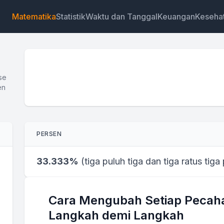
Matematika
Statistik
Waktu dan Tanggal
Keuangan
Keseha
se
en
Widget
Tautan
Teks
HTML
PERSEN
Pratinjau Kalkulator Pecahan ke Persen Widget
33.333%
(
tiga puluh tiga dan tiga ratus tiga
Cara Mengubah Setiap Pecaha
Langkah demi Langkah