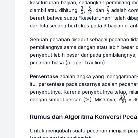
keseluruhan bagian, sedangkan pembilang me
3
5
7
\frac{3}
\frac{5}
\frac{7}
diambil atau dihitung.
,
, dan
adalah con
5
12
2
{5}
{12}
{2}
berarti bahwa suatu "keseluruhan" telah diba
dan kita sedang berfokus pada 3 bagian di an
Sebuah pecahan disebut sebagai pecahan tida
pembilangnya sama dengan atau lebih besar dar
penyebut lebih besar daripada pembilangnya, 
pecahan biasa (
proper fraction
).
Persentase
adalah angka yang menggambarkan
itu, persentase pada dasarnya adalah pecaha
penyebutnya. Karena penyebutnya tetap, nilain
30
\frac{
dengan simbol persen (%). Misalnya,
= 3
100
{100}
Rumus dan Algoritma Konversi Peca
Untuk mengubah suatu pecahan menjadi perse