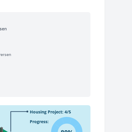
rsen
Persen