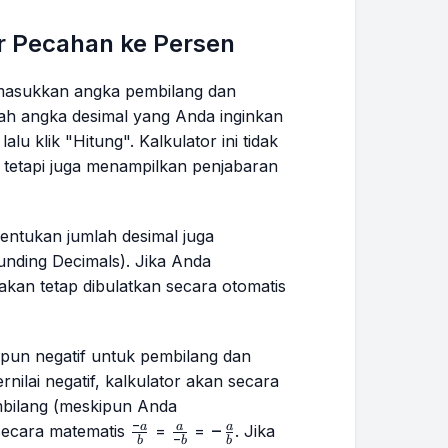
r Pecahan ke Persen
 masukkan angka pembilang dan
lah angka desimal yang Anda inginkan
 lalu klik "Hitung". Kalkulator ini tidak
 tetapi juga menampilkan penjabaran
ntukan jumlah desimal juga
unding Decimals
). Jika Anda
akan tetap dibulatkan secara otomatis
upun negatif untuk pembilang dan
nilai negatif, kalkulator akan secara
bilang (meskipun Anda
−
\frac{-
\frac{a}
-
−
a
a
a
secara matematis
=
=
. Jika
−
b
b
b