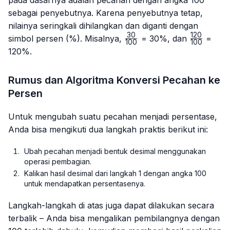
sebagai penyebutnya. Karena penyebutnya tetap,
nilainya seringkali dihilangkan dan diganti dengan
30
120
\frac{30}
\frac{12
simbol persen (%). Misalnya,
= 30%, dan
=
100
100
{100}
{100}
120%.
Rumus dan Algoritma Konversi Pecahan ke
Persen
Untuk mengubah suatu pecahan menjadi persentase,
Anda bisa mengikuti dua langkah praktis berikut ini:
Ubah pecahan menjadi bentuk desimal menggunakan
operasi pembagian.
Kalikan hasil desimal dari langkah 1 dengan angka 100
untuk mendapatkan persentasenya.
Langkah-langkah di atas juga dapat dilakukan secara
terbalik – Anda bisa mengalikan pembilangnya dengan