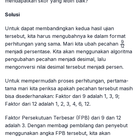
mendapatkan skor yang lebih baik?
Solusi
Untuk dapat membandingkan kedua hasil ujian
tersebut, kita harus mengubahnya ke dalam format
9
\frac{
perhitungan yang sama. Mari kita ubah pecahan
12
{12}
menjadi persentase. Kita akan menggunakan algoritma
pengubahan pecahan menjadi desimal, lalu
mengonversi nilai desimal tersebut menjadi persen.
Untuk mempermudah proses perhitungan, pertama-
tama mari kita periksa apakah pecahan tersebut masih
bisa disederhanakan: Faktor dari 9 adalah 1, 3, 9;
Faktor dari 12 adalah 1, 2, 3, 4, 6, 12.
Faktor Persekutuan Terbesar (FPB) dari 9 dan 12
adalah 3. Dengan membagi pembilang dan penyebut
menggunakan angka FPB tersebut, kita akan