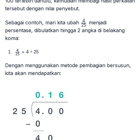
100 terlebih dahulu, kemudian membagi hasil perkalian
tersebut dengan nilai penyebut.
4
\frac{4}
Sebagai contoh, mari kita ubah
menjadi
25
{25}
persentase, dibulatkan hingga 2 angka di belakang
koma:
4
\frac{4}
= 4 ÷ 25
25
{25}
Dengan menggunakan metode pembagian bersusun,
kita akan mendapatkan: