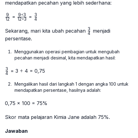
mendapatkan pecahan yang lebih sederhana:
9
9
÷
3
3
\frac{9}
\frac{9
\frac{3}
=
=
12
12
÷
3
4
{12}
÷ 3}
{4}
3
{12 ÷
\frac{3}
Sekarang, mari kita ubah pecahan
menjadi
4
3}
{4}
persentase.
Menggunakan operasi pembagian untuk mengubah
pecahan menjadi desimal, kita mendapatkan hasil:
3
\frac{3}
= 3 ÷ 4 = 0,75
4
{4}
Mengalikan hasil dari langkah 1 dengan angka 100 untuk
mendapatkan persentase, hasilnya adalah:
0,75 × 100 = 75%
Skor mata pelajaran Kimia Jane adalah 75%.
Jawaban