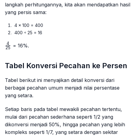
langkah perhitungannya, kita akan mendapatkan hasil
yang persis sama:
4 × 100 = 400
400 ÷ 25 = 16
4
\frac{4}
= 16%.
25
{25}
Tabel Konversi Pecahan ke Persen
Tabel berikut ini menyajikan detail konversi dari
berbagai pecahan umum menjadi nilai persentase
yang setara.
Setiap baris pada tabel mewakili pecahan tertentu,
mulai dari pecahan sederhana seperti 1/2 yang
dikonversi menjadi 50%, hingga pecahan yang lebih
kompleks seperti 1/7, yang setara dengan sekitar