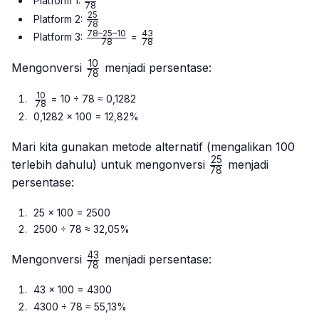
\frac{10}
Platform 1:
78
{78}
25
\frac{25}
Platform 2:
78
{78}
78–25–10
43
\frac{78
\frac{43}
Platform 3:
=
78
78
– 25 –
{78}
10
10}{78}
\frac{10}
Mengonversi
menjadi persentase:
78
{78}
10
\frac{10}
= 10 ÷ 78 ≈ 0,1282
78
{78}
0,1282 × 100 = 12,82%
Mari kita gunakan metode alternatif (mengalikan 100
25
\frac{25}
terlebih dahulu) untuk mengonversi
menjadi
78
{78}
persentase:
25 × 100 = 2500
2500 ÷ 78 ≈ 32,05%
43
\frac{43}
Mengonversi
menjadi persentase:
78
{78}
43 × 100 = 4300
4300 ÷ 78 ≈ 55,13%