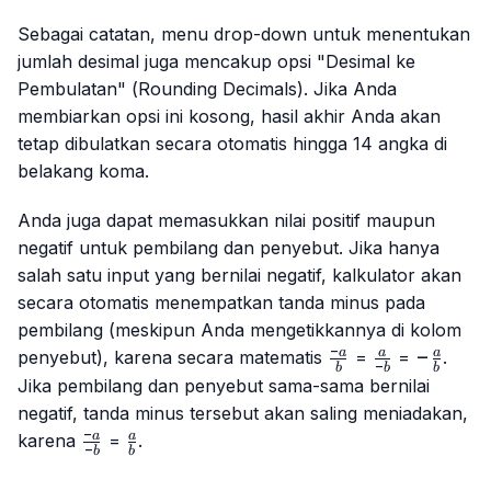
Sebagai catatan, menu
drop-down
untuk menentukan
jumlah desimal juga mencakup opsi "Desimal ke
Pembulatan" (
Rounding Decimals
). Jika Anda
membiarkan opsi ini kosong, hasil akhir Anda akan
tetap dibulatkan secara otomatis hingga 14 angka di
belakang koma.
Anda juga dapat memasukkan nilai positif maupun
negatif untuk pembilang dan penyebut. Jika hanya
salah satu input yang bernilai negatif, kalkulator akan
secara otomatis menempatkan tanda minus pada
pembilang (meskipun Anda mengetikkannya di kolom
−
\frac{-
\frac{a}
-
−
a
a
a
penyebut), karena secara matematis
=
=
.
−
b
b
b
a}{b}
{-b}
\frac{a
Jika pembilang dan penyebut sama-sama bernilai
{b}
negatif, tanda minus tersebut akan saling meniadakan,
−
\frac{-
\frac{a}
a
a
karena
=
.
−
b
b
a}{-b}
{b}