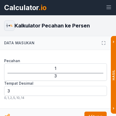
Calculator
.io
Kalkulator Pecahan ke Persen
1
%
2
›
DATA MASUKAN
Widget
Tautan
Teks
HTML
Pecahan
Pratinjau Kalkulator Pecahan ke
Persen Widget
HASIL
Tempat Desimal
0
,
1
,
2
,
5
,
10
,
14
›