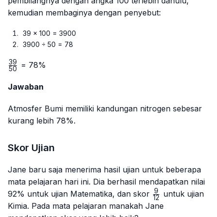
pembilangnya dengan angka 100 terlebih dahulu,
kemudian membaginya dengan penyebut:
39 × 100 = 3900
3900 ÷ 50 = 78
39
\frac{39}
= 78%
50
{50}
Jawaban
Atmosfer Bumi memiliki kandungan nitrogen sebesar
kurang lebih 78%.
Skor Ujian
Jane baru saja menerima hasil ujian untuk beberapa
mata pelajaran hari ini. Dia berhasil mendapatkan nilai
9
\frac{9}
92% untuk ujian Matematika, dan skor
untuk ujian
12
{12}
Kimia. Pada mata pelajaran manakah Jane