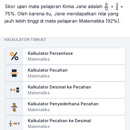
9
3
\frac{9}
\frac
Skor ujian mata pelajaran Kimia Jane adalah
=
=
12
4
{12}
{4}
75%. Oleh karena itu, Jane mendapatkan nilai yang
jauh lebih tinggi di mata pelajaran Matematika (92%).
KALKULATOR TERKAIT
Kalkulator Persentase
Matematika
Kalkulator Pecahan
Matematika
Kalkulator Desimal ke Pecahan
.5
Matematika
Kalkulator Penyederhana Pecahan
6
Matematika
8
Kalkulator Pecahan ke Desimal
1
0.5
2
Matematika