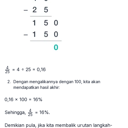
4
\frac{4}
= 4 ÷ 25 = 0,16
25
{25}
Dengan mengalikannya dengan 100, kita akan
mendapatkan hasil akhir:
0,16 × 100 = 16%
4
\frac{4}
Sehingga,
= 16%.
25
{25}
Demikian pula, jika kita membalik urutan langkah-