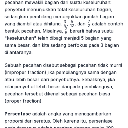
pecahan mewakili bagian dari suatu keseluruhan:
penyebut menunjukkan total keseluruhan bagian,
sedangkan pembilang menunjukkan jumlah bagian
3
5
7
\frac{3}
\frac{5}
\frac{7}
yang diambil atau dihitung.
,
, dan
adalah contoh
5
12
2
{5}
{12}
{2}
3
\frac{3}
bentuk pecahan. Misalnya,
berarti bahwa suatu
5
{5}
"keseluruhan" telah dibagi menjadi 5 bagian yang
sama besar, dan kita sedang berfokus pada 3 bagian
di antaranya.
Sebuah pecahan disebut sebagai pecahan tidak murni
(
improper fraction
) jika pembilangnya sama dengan
atau lebih besar dari penyebutnya. Sebaliknya, jika
nilai penyebut lebih besar daripada pembilangnya,
pecahan tersebut dikenal sebagai pecahan biasa
(
proper fraction
).
Persentase
adalah angka yang menggambarkan
proporsi dari seratus. Oleh karena itu, persentase
pada dasarnya adalah pecahan dengan angka 100