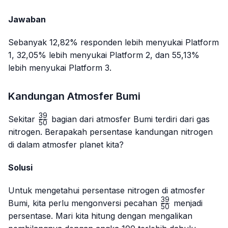
Jawaban
Sebanyak 12,82% responden lebih menyukai Platform
1, 32,05% lebih menyukai Platform 2, dan 55,13%
lebih menyukai Platform 3.
Kandungan Atmosfer Bumi
39
\frac{39}
Sekitar
bagian dari atmosfer Bumi terdiri dari gas
50
{50}
nitrogen. Berapakah persentase kandungan nitrogen
di dalam atmosfer planet kita?
Solusi
Untuk mengetahui persentase nitrogen di atmosfer
39
\frac{39}
Bumi, kita perlu mengonversi pecahan
menjadi
50
{50}
persentase. Mari kita hitung dengan mengalikan