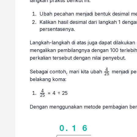
langkah praktis berikut ini:
Ubah pecahan menjadi bentuk desimal m
Kalikan hasil desimal dari langkah 1 den
persentasenya.
Langkah-langkah di atas juga dapat dilakukan 
mengalikan pembilangnya dengan 100 terlebih
perkalian tersebut dengan nilai penyebut.
4
\frac{4}
Sebagai contoh, mari kita ubah
menjadi per
25
{25}
belakang koma:
4
\frac{4}
= 4 ÷ 25
25
{25}
Dengan menggunakan metode pembagian bers