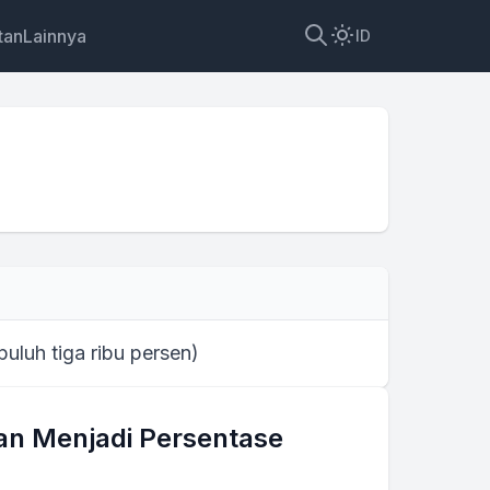
tan
Lainnya
ID
 puluh tiga ribu persen
)
n Menjadi Persentase