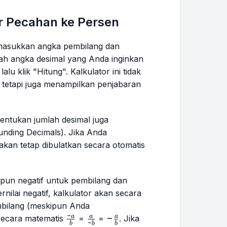
r Pecahan ke Persen
 masukkan angka pembilang dan
lah angka desimal yang Anda inginkan
 lalu klik "Hitung". Kalkulator ini tidak
 tetapi juga menampilkan penjabaran
ntukan jumlah desimal juga
unding Decimals
). Jika Anda
akan tetap dibulatkan secara otomatis
upun negatif untuk pembilang dan
nilai negatif, kalkulator akan secara
bilang (meskipun Anda
−
\frac{-
\frac{a}
-
−
a
a
a
secara matematis
=
=
. Jika
−
b
b
b