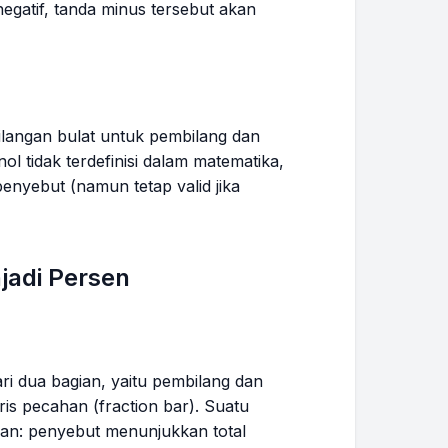
a}{b}
{-b}
\frac{a}
egatif, tanda minus tersebut akan
{b}
ilangan bulat untuk pembilang dan
l tidak terdefinisi dalam matematika,
enyebut (namun tetap valid jika
adi Persen
ari dua bagian, yaitu pembilang dan
ris pecahan (
fraction bar
). Suatu
han: penyebut menunjukkan total