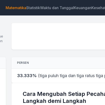
Matematika
Statistik
Waktu dan Tanggal
Keuangan
Keseha
se
en
Widget
Tautan
Teks
HTML
PERSEN
Pratinjau Kalkulator Pecahan ke Persen Widget
33.333%
(
tiga puluh tiga dan tiga ratus tiga
Cara Mengubah Setiap Pecaha
Langkah demi Langkah