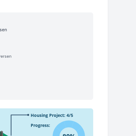
rsen
Persen