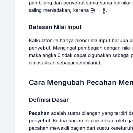
pembilang dan penyebut sama-sama bernilai n
−
\frac{-
\frac{a}
a
a
saling meniadakan, karena
=
.
−
b
b
a}{-b}
{b}
Batasan Nilai Input
Kalkulator ini hanya menerima input berupa b
penyebut. Mengingat pembagian dengan nilai no
maka angka 0 tidak dapat digunakan sebagai p
dimasukkan sebagai pembilang).
Cara Mengubah Pecahan Menj
Definisi Dasar
Pecahan
adalah suatu bilangan yang terdiri d
penyebut. Kedua bagian ini dipisahkan oleh ga
pecahan mewakili bagian dari suatu keseluru