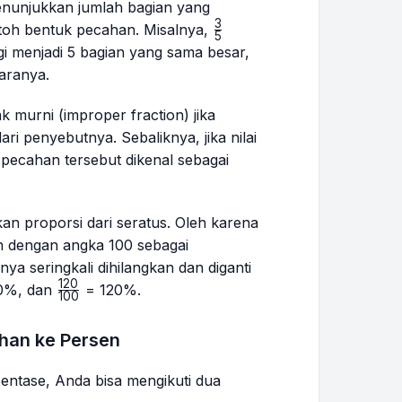
nunjukkan jumlah bagian yang
3
\frac{3}
toh bentuk pecahan. Misalnya,
5
{5}
gi menjadi 5 bagian yang sama besar,
taranya.
k murni (
improper fraction
) jika
i penyebutnya. Sebaliknya, jika nilai
pecahan tersebut dikenal sebagai
 proporsi dari seratus. Oleh karena
n dengan angka 100 sebagai
ya seringkali dihilangkan dan diganti
120
30}
\frac{120}
0%, dan
= 120%.
100
{100}
han ke Persen
ntase, Anda bisa mengikuti dua