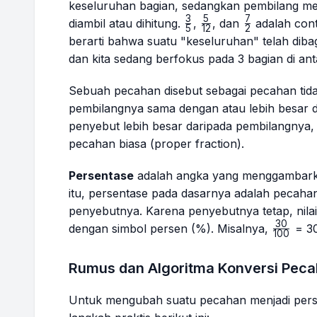
keseluruhan bagian, sedangkan pembilang me
3
5
7
\frac{3}
\frac{5}
\frac{7}
diambil atau dihitung.
,
, dan
adalah con
5
12
2
{5}
{12}
{2}
berarti bahwa suatu "keseluruhan" telah diba
dan kita sedang berfokus pada 3 bagian di an
Sebuah pecahan disebut sebagai pecahan tida
pembilangnya sama dengan atau lebih besar dar
penyebut lebih besar daripada pembilangnya, 
pecahan biasa (
proper fraction
).
Persentase
adalah angka yang menggambarkan
itu, persentase pada dasarnya adalah pecaha
penyebutnya. Karena penyebutnya tetap, nilain
30
\frac{
dengan simbol persen (%). Misalnya,
= 3
100
{100}
Rumus dan Algoritma Konversi Peca
Untuk mengubah suatu pecahan menjadi perse