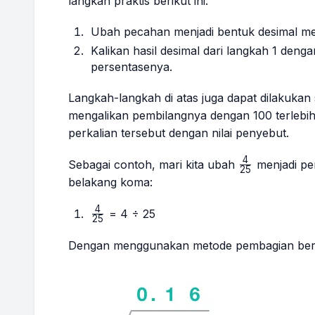
langkah praktis berikut ini:
Ubah pecahan menjadi bentuk desimal m
Kalikan hasil desimal dari langkah 1 den
persentasenya.
Langkah-langkah di atas juga dapat dilakukan 
mengalikan pembilangnya dengan 100 terlebih
perkalian tersebut dengan nilai penyebut.
4
\frac{4}
Sebagai contoh, mari kita ubah
menjadi per
25
{25}
belakang koma:
4
\frac{4}
= 4 ÷ 25
25
{25}
Dengan menggunakan metode pembagian bers