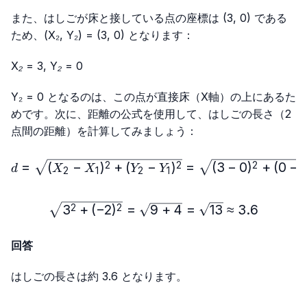
また、はしごが床と接している点の座標は (3, 0) である
ため、(X₂, Y₂) = (3, 0) となります：
X₂ = 3, Y₂ = 0
Y₂ = 0 となるのは、この点が直接床（X軸）の上にあるた
めです。次に、距離の公式を使用して、はしごの長さ（2
点間の距離）を計算してみましょう：
d=\sqrt{(X₂-X₁)^2+(Y₂-Y₁
=
(
−
)
+
(
−
)
=
(
3
−
0
)
+
(
0
−
2
2
2
d
X
X
Y
Y
2
1
2
1
\sqrt{3^2+(-2)^2}=\sqrt
3
+
(
−
2
)
=
9
+
4
=
13
≈
3.6
2
2
回答
はしごの長さは約 3.6 となります。