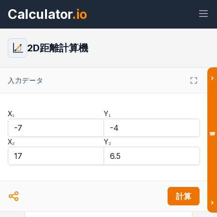
Calculator
.io
2D距離計算機
›
入力データ
ウィジェ
リン
テキス
HTML
ット
ク
ト
X₁
Y₁
プレビュー 2D距離計算機: 2点間の距
離とユークリッド距離の計算 ウィジェ
ット
X₂
Y₂
結果
計算
›