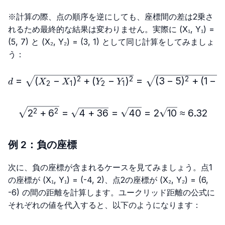
※計算の際、点の順序を逆にしても、座標間の差は2乗さ
れるため最終的な結果は変わりません。実際に (X₁, Y₁) =
(5, 7) と (X₂, Y₂) = (3, 1) として同じ計算をしてみましょ
う：
d=\sqrt{(X₂-X₁)^2+(Y₂-Y₁
=
(
−
)
+
(
−
)
=
(
3
−
5
)
+
(
1
−
7
2
2
2
d
X
X
Y
Y
2
1
2
1
\sqrt{2^2+6^2}=\sqrt{4+
2
+
6
=
4
+
36
=
40
=
2
10
≈
6.32
2
2
例 2：負の座標
次に、負の座標が含まれるケースを見てみましょう。点1
の座標が (X₁, Y₁) = (-4, 2)、点2の座標が (X₂, Y₂) = (6,
-6) の間の距離を計算します。ユークリッド距離の公式に
それぞれの値を代入すると、以下のようになります：