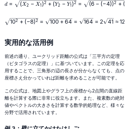
d=\sqrt{(X₂-X₁)^2+(Y₂-Y₁
=
(
−
)
+
(
−
)
=
(
6
−
(
−
4
)
)
+
(
−
2
2
2
d
X
X
Y
Y
2
1
2
1
\sqrt{10^2+(-8)^2}=\sqr
1
0
+
(
−
8
)
=
100
+
64
=
164
=
2
41
≈
12.
2
2
実用的な活用例
前述の通り、ユークリッド距離の公式は「三平方の定理
（ピタゴラスの定理）」に基づいています。この定理を応
用することで、三角形の辺の長さが分からなくても、点の
座標さえ分かっていれば距離を求めることが可能です。
この公式は、地図上やグラフ上の座標から2点間の直線距
離を計算する際に非常に役立ちます。また、複素数の絶対
値やベクトルの大きさを計算する数学的処理など、様々な
分野で活用されています。
例 3：壁に立てかけたはしご