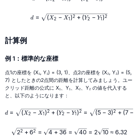
d=\sqrt{(X₂-X₁)^2+(Y₂-Y₁
=
(
−
)
+
(
−
)
2
2
d
X
X
Y
Y
2
1
2
1
計算例
例 1：標準的な座標
点1の座標を (X₁, Y₁) = (3, 1)、点2の座標を (X₂, Y₂) = (5,
7) としたときの2点間の距離を計算してみましょう。ユー
クリッド距離の公式に X₁、Y₁、X₂、Y₂ の値を代入する
と、以下のようになります：
d=\sqrt{(X₂-X₁)^2+(Y₂-Y₁
=
(
−
)
+
(
−
)
=
(
5
−
3
)
+
(
7
−
1
2
2
2
d
X
X
Y
Y
2
1
2
1
\sqrt{2^2+6^2}=\sqrt{4+
2
+
6
=
4
+
36
=
40
=
2
10
≈
6.32
2
2