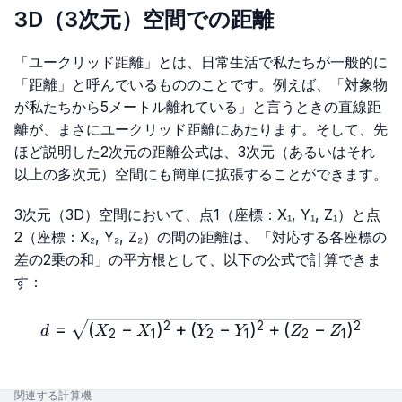
3D（3次元）空間での距離
「ユークリッド距離」とは、日常生活で私たちが一般的に
「距離」と呼んでいるもののことです。例えば、「対象物
が私たちから5メートル離れている」と言うときの直線距
離が、まさにユークリッド距離にあたります。そして、先
ほど説明した2次元の距離公式は、3次元（あるいはそれ
以上の多次元）空間にも簡単に拡張することができます。
3次元（3D）空間において、点1（座標：X₁, Y₁, Z₁）と点
2（座標：X₂, Y₂, Z₂）の間の距離は、「対応する各座標の
差の2乗の和」の平方根として、以下の公式で計算できま
す：
d=\sqrt{(X₂-X₁)^2+(Y₂-Y₁
=
(
−
)
+
(
−
)
+
(
−
)
2
2
2
d
X
X
Y
Y
Z
Z
2
1
2
1
2
1
関連する計算機