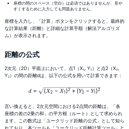
座標の間のスペース（空白）は必須ではありませんが、見や
すくするために入力しても問題ありません。
座標を入力し、「計算」ボタンをクリックすると、最終的
な計算結果（距離）と詳細な計算手順（解法アルゴリズ
ム）が表示されます。
距離の公式
2次元（2D）平面上において、点1（X₁, Y₁）と点2（X₂,
Y₂）の間の距離dは、以下の公式を用いて計算できます：
d=\sqrt{(X₂-X₁)^2+(Y₂-Y₁
=
(
−
)
+
(
−
)
2
2
d
X
X
Y
Y
2
1
2
1
言い換えると、2次元空間における2点間の距離は、「各
座標の差の2乗の和」の平方根（ルート）として求められ
ます。この数式は「ユークリッド距離の公式」として知ら
れており、本ツールも「ユークリッド距離計算ツール」と