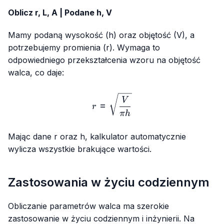
Oblicz r, L, A | Podane h, V
Mamy podaną wysokość (h) oraz objętość (V), a
potrzebujemy promienia (r). Wymaga to
odpowiedniego przekształcenia wzoru na objętość
walca, co daje:
r=\sqrt{\frac{V}{πh}}
V
=
r
πh
Mając dane r oraz h, kalkulator automatycznie
wylicza wszystkie brakujące wartości.
Zastosowania w życiu codziennym
Obliczanie parametrów walca ma szerokie
zastosowanie w życiu codziennym i inżynierii. Na