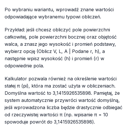
Po wybraniu wariantu, wprowadź znane wartości
odpowiadające wybranemu typowi obliczeń.
Przykład: jeśli chcesz obliczyć pole powierzchni
całkowitej, pole powierzchni bocznej oraz objętość
walca, a znasz jego wysokość i promień podstawy,
wybierz opcję (Oblicz V, L, A | Podane r, h), a
następnie wpisz wysokość (h) i promień (r) w
odpowiednie pola.
Kalkulator pozwala również na określenie wartości
stałej π (pi), która ma zostać użyta w obliczeniach.
Domyślna wartość to 3,1415926535898. Pamiętaj, że
system automatycznie przywróci wartość domyślną,
jeśli wprowadzona liczba będzie drastycznie odbiegać
od rzeczywistej wartości π (np. wpisanie π = 10
spowoduje powrót do 3,1415926535898).