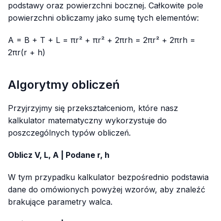
podstawy oraz powierzchni bocznej. Całkowite pole
powierzchni obliczamy jako sumę tych elementów:
A = B + T + L = πr² + πr² + 2πrh = 2πr² + 2πrh =
2πr(r + h)
Algorytmy obliczeń
Przyjrzyjmy się przekształceniom, które nasz
kalkulator matematyczny wykorzystuje do
poszczególnych typów obliczeń.
Oblicz V, L, A | Podane r, h
W tym przypadku kalkulator bezpośrednio podstawia
dane do omówionych powyżej wzorów, aby znaleźć
brakujące parametry walca.