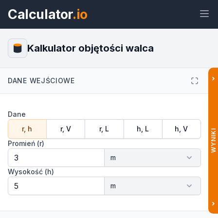
Calculator
.io
Kalkulator objętości walca
›
DANE WEJŚCIOWE
Widżet
Link
Tekst
HTML
Dane
Podgląd Kalkulator objętości walca:
Wzór, litry i galony Widżet
r, h
r, V
r, L
h, L
h, V
WYNIKI
Promień (r)
Wysokość (h)
›