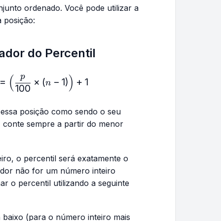
njunto ordenado. Você pode utilizar a
a posição:
ador do Percentil
p
(
)
alizador\ de\ percentil (L)=\left( \frac{p}{100}×(n-1
=
×
(
−
1
)
+
1
n
100
a essa posição como sendo o seu
, conte sempre a partir do menor
iro, o percentil será exatamente o
ador não for um número inteiro
r o percentil utilizando a seguinte
 baixo (para o número inteiro mais