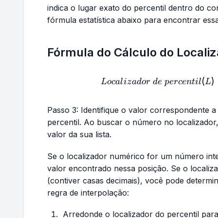
indica o lugar exato do percentil dentro do co
fórmula estatística abaixo para encontrar ess
Fórmula do Cálculo do Localiz
Loc
(
)
L
oc
a
l
i
z
a
d
or
d
e
p
erce
n
t
i
l
L
Passo 3: Identifique o valor correspondente 
percentil. Ao buscar o número no localizador
valor da sua lista.
Se o localizador numérico for um número inte
valor encontrado nessa posição. Se o localiz
(contiver casas decimais), você pode determina
regra de interpolação:
Arredonde o localizador do percentil para