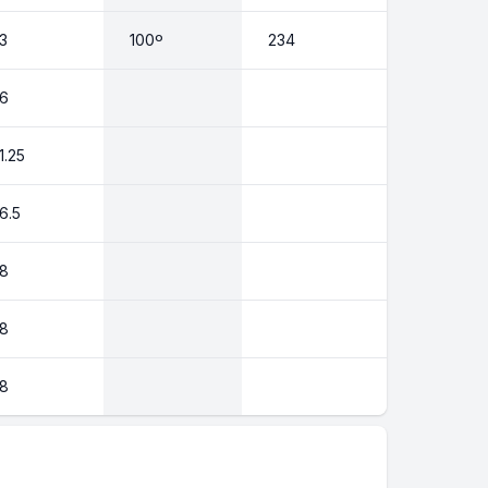
3
100º
234
6
1.25
6.5
8
8
8