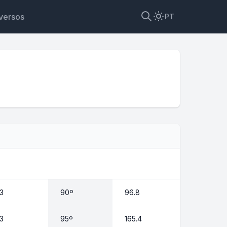
versos
PT
3
90º
96.8
3
95º
165.4