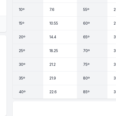
10º
7.6
55º
2
15º
10.55
60º
2
20º
14.4
65º
3
25º
18.25
70º
3
30º
21.2
75º
3
35º
21.9
80º
3
40º
22.6
85º
3