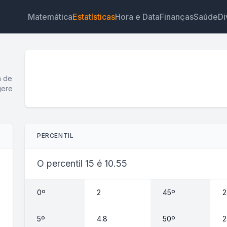
Matemática
Estatísticas
Hora e Data
Finanças
Saúde
Di
a de
gere
Widget
Link
Texto
HTML
PERCENTIL
Visualizar Calculadora de Percentil Widget
O percentil 15 é 10.55
0º
2
45º
2
5º
4.8
50º
2