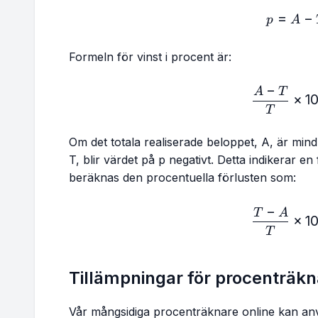
=
p =
−
p
A
Formeln för vinst i procent är:
−
\fr
A
T
×
1
T
Om det totala realiserade beloppet, A, är min
T, blir värdet på p negativt. Detta indikerar en 
beräknas den procentuella förlusten som:
−
\fr
T
A
×
1
T
Tillämpningar för procenträk
Vår mångsidiga procenträknare online kan anvä