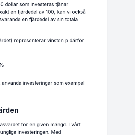
0 dollar som investeras tjänar
exakt en fjärdedel av 100, kan vi också
varande en fjärdedel av sin totala
ärdet) representerar vinsten p därför
ac{p}{T} × 100\%
0%
att använda investeringar som exempel
värden
 basvärdet för en given mängd. I vårt
rungliga investeringen. Med