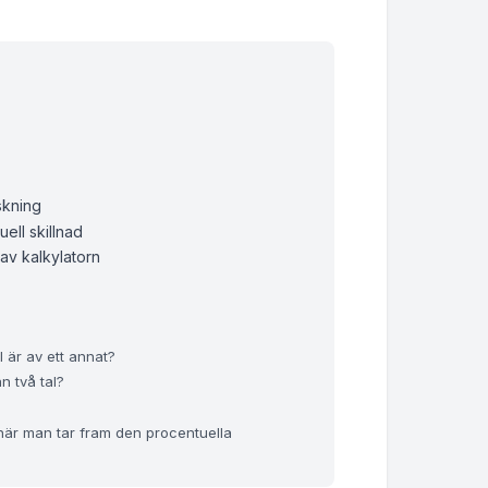
skning
ell skillnad
av kalkylatorn
l är av ett annat?
n två tal?
 när man tar fram den procentuella