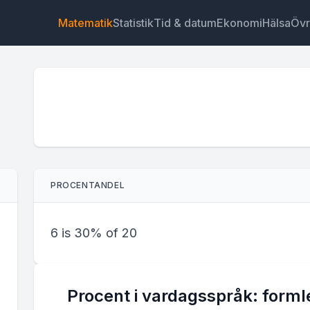
Matematik
Statistik
Tid & datum
Ekonomi
Hälsa
Övr
Widget
Länk
Text
HTML
PROCENTANDEL
Förhandsvisning Procenträknare Widget
6 is 30% of 20
Procent i vardagsspråk: forml