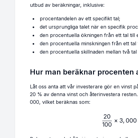
utbud av beräkningar, inklusive:
procentandelen av ett specifikt tal;
det ursprungliga talet när en specifik pro
den procentuella ökningen från ett tal till 
den procentuella minskningen från ett tal ti
den procentuella skillnaden mellan två tal 
Hur man beräknar procenten av
Låt oss anta att vår investerare gör en vinst p
20 % av denna vinst och återinvestera resten.
000, vilket beräknas som:
20
\fr
×
3
,
000
100