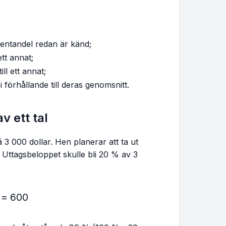
centandel redan är känd;
ett annat;
ll ett annat;
i förhållande till deras genomsnitt.
 ett tal
å 3 000 dollar. Hen planerar att ta ut
 Uttagsbeloppet skulle bli 20 % av 3
ac{20}{100} × 3,000 = 600
=
600