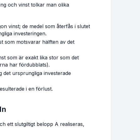
ng och vinst tolkar man olika
on vinst; de medel som återfås i slutet
gliga investeringen.
st som motsvarar hälften av det
nst som är exakt lika stor som det
rna har fördubblats).
g det ursprungliga investerade
sulterade i en förlust.
ln
h ett slutgiltigt belopp A realiseras,