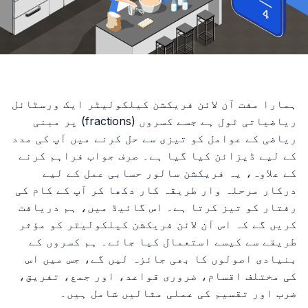
ہمارا مفت آن لائن فریکشن کیلکولیٹر ایک ورسٹائل
ریاضیاتی ٹول ہے جسے کسروں (fractions) پر مبنی
ریاضی کے عوامل کو تیزی سے حل کرنے میں آپ کی مدد
کے لیے ڈیزائن کیا گیا ہے۔ صرف جواب فراہم کرنے
کے علاوہ، یہ فریکشن سالور حسابی عمل کے لیے
درکار مرحلہ وار طریقہ کار دکھا کر آپ کے کام کی
رفتار کو تیز کرتا ہے۔ اس گائیڈ میں، ہم دریافت
کریں گے کہ اس آن لائن فریکشن کیلکولیٹر کو مؤثر
طریقے سے کیسے استعمال کیا جائے۔ ہم کسروں کے
بنیادی اصولوں کا بھی جائزہ لیں گے، جس میں اس
کی مختلف اقسام، ضروری قواعد، اور جمع، تفریق،
ضرب اور تقسیم کی عملی مثالیں شامل ہیں۔