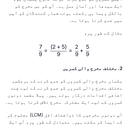
ایک سیدھا اور آسان عمل ہے۔ آپ کو بس مخرج کو
بالکل ویسا ہی رکھتے ہوئے شمار کنندگان کو آپس
میں جمع کرنا ہوتا ہے۔
مثال کے طور پر،
7
)
2
+
5
(
2
5
\frac{5}{9} + \frac{2}{9} = \frac{(5+2)}{9} = \frac{7}{9}
=
=
+
9
9
9
9
2. مختلف مخرج والی کسریں
یکساں مخرج والی کسروں کو جمع کرنے کے برعکس،
مختلف مخرج والی کسروں کو جمع کرنے کے لیے چند
اضافی اقدامات درکار ہوتے ہیں۔ پہلا مقصد دونوں
کسروں کے لیے ایک مشترکہ مخرج تلاش کرنا ہوتا ہے۔
آپ دونوں مخرجوں کا ذواضعاف اقل (LCM) معلوم کر
کے ایسا کر سکتے ہیں۔ متبادل کے طور پر، آپ ایک