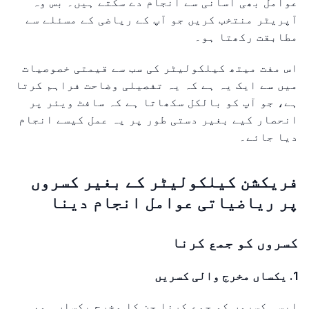
عوامل بھی آسانی سے انجام دے سکتے ہیں۔ بس وہ
آپریٹر منتخب کریں جو آپ کے ریاضی کے مسئلے سے
مطابقت رکھتا ہو۔
اس مفت میتھ کیلکولیٹر کی سب سے قیمتی خصوصیات
میں سے ایک یہ ہے کہ یہ تفصیلی وضاحت فراہم کرتا
ہے، جو آپ کو بالکل سکھاتا ہے کہ سافٹ ویئر پر
انحصار کیے بغیر دستی طور پر یہ عمل کیسے انجام
دیا جائے۔
فریکشن کیلکولیٹر کے بغیر کسروں
پر ریاضیاتی عوامل انجام دینا
کسروں کو جمع کرنا
1. یکساں مخرج والی کسریں
ایسی کسروں کو جمع کرنا جن کا مخرج یکساں ہو،