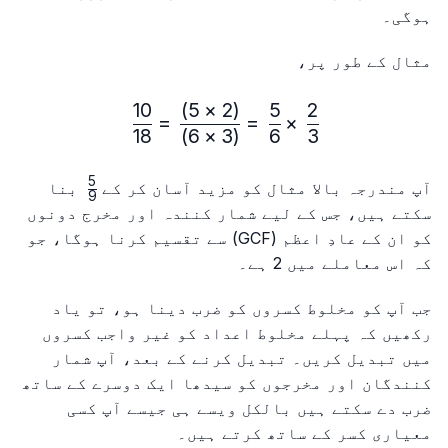
ہوگی۔
مثال کے طور پر،
10
)
5
×
2
(
5
2
\frac{2}{3} × \frac{5}{6} = \frac{(2 × 5)}{(3 × 6)} = \frac{10}{18}
=
=
×
18
)
6
×
3
(
6
3
5
\frac{5}
آپ مندرجہ بالا مثال کو مزید آسان کر کے
بنا
9
{9}
سکتے ہیں، جس کے لیے شمار کنندہ اور مخرج دونوں
کو ان کے عادِ اعظم (GCF) سے تقسیم کرنا ہوگا، جو
کہ اس معاملے میں 2 ہے۔
جب آپ کو مخلوط کسروں کو ضرب دینا ہو، تو یاد
رکھیں کہ پہلے مخلوط اعداد کو غیر واجب کسروں
میں تبدیل کریں۔ تبدیل کرنے کے بعد، آپ شمار
کنندگان اور مخرجوں کو سیدھا ایک دوسرے کے ساتھ
ضرب دے سکتے ہیں بالکل ویسے ہی جیسے آپ کسی
معیاری کسر کے ساتھ کرتے ہیں۔