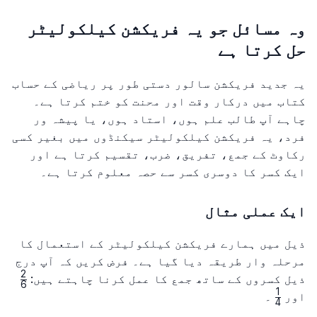
وہ مسائل جو یہ فریکشن کیلکولیٹر
حل کرتا ہے
یہ جدید فریکشن سالور دستی طور پر ریاضی کے حساب
کتاب میں درکار وقت اور محنت کو ختم کرتا ہے۔
چاہے آپ طالب علم ہوں، استاد ہوں، یا پیشہ ور
فرد، یہ فریکشن کیلکولیٹر سیکنڈوں میں بغیر کسی
رکاوٹ کے جمع، تفریق، ضرب، تقسیم کرتا ہے اور
ایک کسر کا دوسری کسر سے حصہ معلوم کرتا ہے۔
ایک عملی مثال
ذیل میں ہمارے فریکشن کیلکولیٹر کے استعمال کا
مرحلہ وار طریقہ دیا گیا ہے۔ فرض کریں کہ آپ درج
2
c{2}
ذیل کسروں کے ساتھ جمع کا عمل کرنا چاہتے ہیں:
6
{6}
1
\frac{1}
اور
۔
4
{4}