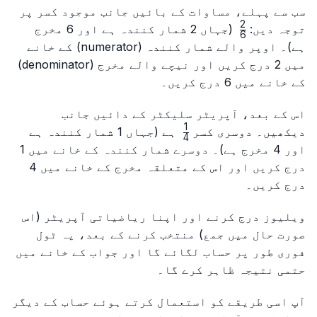
سب سے پہلے، مساوات کے بائیں جانب موجود کسر پر
2
\frac{2}
توجہ دیں:
(جہاں 2 شمار کنندہ ہے اور 6 مخرج
6
{6}
ہے)۔ اوپر والے شمار کنندہ (numerator) کے خانے
میں 2 درج کریں اور نیچے والے مخرج (denominator)
کے خانے میں 6 درج کریں۔
اس کے بعد، آپریٹر سلیکٹر کے دائیں جانب
1
\frac{1}
دیکھیں۔ دوسری کسر
ہے (جہاں 1 شمار کنندہ ہے
4
{4}
اور 4 مخرج ہے)۔ دوسرے شمار کنندہ کے خانے میں 1
درج کریں اور اس کے متعلقہ مخرج کے خانے میں 4
درج کریں۔
ویلیوز درج کرنے اور اپنا ریاضیاتی آپریٹر (اس
صورت حال میں جمع) منتخب کرنے کے بعد، یہ ٹول
فوری طور پر حساب لگائے گا اور جواب کے خانے میں
حتمی نتیجہ ظاہر کرے گا۔
آپ اسی طریقے کو استعمال کرتے ہوئے حساب کے دیگر