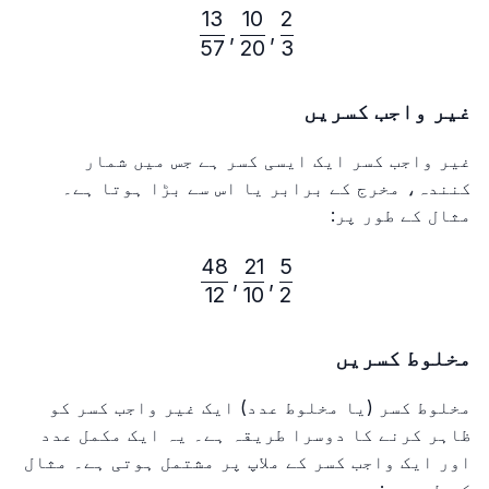
13
10
2
\frac{2}{3}, \frac{10}{20}, \frac{13}{57}
,
,
57
20
3
غیر واجب کسریں
غیر واجب کسر ایک ایسی کسر ہے جس میں شمار
کنندہ، مخرج کے برابر یا اس سے بڑا ہوتا ہے۔
مثال کے طور پر:
48
21
5
\frac{5}{2}, \frac{21}{10}, \frac{48}{12}
,
,
12
10
2
مخلوط کسریں
مخلوط کسر (یا مخلوط عدد) ایک غیر واجب کسر کو
ظاہر کرنے کا دوسرا طریقہ ہے۔ یہ ایک مکمل عدد
اور ایک واجب کسر کے ملاپ پر مشتمل ہوتی ہے۔ مثال