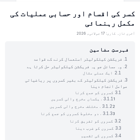
کسر کی اقسام اور حسابی عملیات کی
مکمل رہنمائی
آخری تازہ کاری: 17 جولائی، 2026
فہرستِ مضامین
فریکشن کیلکولیٹر استعمال کرنے کے قواعد
وہ مسائل جو یہ فریکشن کیلکولیٹر حل کرتا ہے
ایک عملی مثال
فریکشن کیلکولیٹر کے بغیر کسروں پر ریاضیاتی
عوامل انجام دینا
کسروں کو جمع کرنا
1. یکساں مخرج والی کسریں
2. مختلف مخرج والی کسریں
3. دو مخلوط کسروں کو جمع کرنا
کسروں کو تفریق کرنا
کسروں کو ضرب دینا
کسروں کی تقسیم