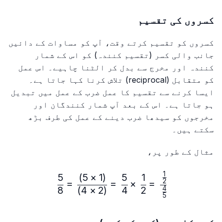
کسروں کی تقسیم
کسروں کو تقسیم کرتے وقت، آپ کو مساوات کے دائیں
جانب والی کسر (تقسیم کنندہ) کو اس کے شمار
کنندہ اور مخرج سے بدل کر الٹنا چاہیے۔ اس عمل
کو متقابل (reciprocal) تلاش کرنا کہا جاتا ہے۔
ایسا کرنے سے تقسیم کا عمل ضرب کے عمل میں تبدیل
ہو جاتا ہے۔ اس کے بعد آپ شمار کنندگان اور
مخرجوں کو سیدھا ضرب دینے کے عمل کی طرف بڑھ
سکتے ہیں۔
مثال کے طور پر،
1
5
)
5
×
1
(
5
1
\frac{\frac{1}{2}}{\frac{4}{5}} = \frac{1}{2} × \frac{5}{4} = \frac{(1 × 5)}{(2 × 4)} = \frac{5}{8}
2
=
=
×
=
4
8
)
4
×
2
(
4
2
5