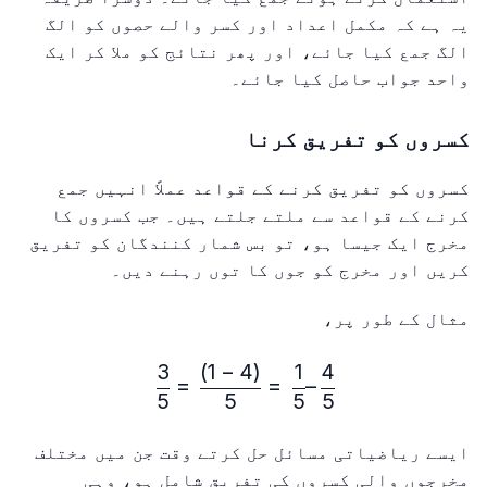
یہ ہے کہ مکمل اعداد اور کسر والے حصوں کو الگ
الگ جمع کیا جائے، اور پھر نتائج کو ملا کر ایک
واحد جواب حاصل کیا جائے۔
کسروں کو تفریق کرنا
کسروں کو تفریق کرنے کے قواعد عملاً انہیں جمع
کرنے کے قواعد سے ملتے جلتے ہیں۔ جب کسروں کا
مخرج ایک جیسا ہو، تو بس شمار کنندگان کو تفریق
کریں اور مخرج کو جوں کا توں رہنے دیں۔
مثال کے طور پر،
3
)
1
−
4
(
1
4
\frac{4}{5} – \frac{1}{5} = \frac{(4-1)}{5} = \frac{3}{5}
=
=
–
5
5
5
5
ایسے ریاضیاتی مسائل حل کرتے وقت جن میں مختلف
مخرجوں والی کسروں کی تفریق شامل ہو، وہی