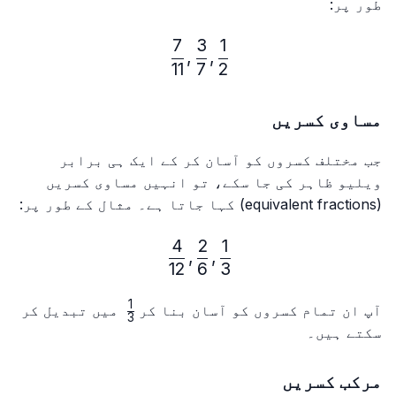
طور پر:
7
3
1
\frac{1}{2}, \frac{3}{7}, \frac{7}{11}
,
,
11
7
2
مساوی کسریں
جب مختلف کسروں کو آسان کر کے ایک ہی برابر
ویلیو ظاہر کی جا سکے، تو انہیں مساوی کسریں
(equivalent fractions) کہا جاتا ہے۔ مثال کے طور پر:
4
2
1
\frac{1}{3}, \frac{2}{6}, \frac{4}{12}
,
,
12
6
3
1
\frac{1}
آپ ان تمام کسروں کو آسان بنا کر
میں تبدیل کر
3
{3}
سکتے ہیں۔
مرکب کسریں