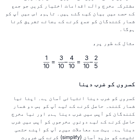
مشترکہ مخرج والے اقدامات اختیار کریں جو جمع
کے حصے میں بیان کیے گئے ہیں۔ تاہم، اس میں آپ کو
شمار کنندگان کو جمع کرنے کے بجائے تفریق کرنا
ہوگا۔
مثال کے طور پر،
1
3
4
3
2
\frac{2}{5} – \frac{3}{10} = \frac{4}{10} – \frac{3}{10} = \frac{1}{10}
=
–
=
–
10
10
10
10
5
کسروں کو ضرب دینا
کسروں کو ضرب دینا انتہائی آسان ہے۔ اپنا نیا
شمار کنندہ حاصل کرنے کے لیے آپ کو بس دو شمار
کنندگان کو آپس میں ضرب دینا ہے، اور نیا مخرج
حاصل کرنے کے لیے دونوں مخرجوں کو آپس میں ضرب
دینا ہے۔ بہت سے معاملات میں، آپ کو اپنے حتمی
نتیجے کو مزید آسان (simplify) کرنے کی ضرورت