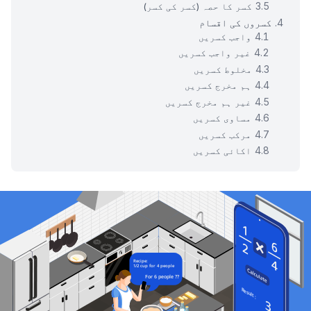
کسر کا حصہ (کسر کی کسر)
کسروں کی اقسام
واجب کسریں
غیر واجب کسریں
مخلوط کسریں
ہم مخرج کسریں
غیر ہم مخرج کسریں
مساوی کسریں
مرکب کسریں
اکائی کسریں