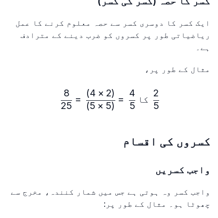
کسر کا حصہ (کسر کی کسر)
ایک کسر کا دوسری کسر سے حصہ معلوم کرنے کا عمل
ریاضیاتی طور پر کسروں کو ضرب دینے کے مترادف
ہے۔
مثال کے طور پر،
8
)
4
×
2
(
4
2
\frac{2}{5}\ کا\ \frac{4}{5} = \frac {(2 × 4)}{(5 × 5)} = \frac{8}{25}
کا
=
=
25
)
5
×
5
(
5
5
کسروں کی اقسام
واجب کسریں
واجب کسر وہ ہوتی ہے جس میں شمار کنندہ، مخرج سے
چھوٹا ہو۔ مثال کے طور پر: