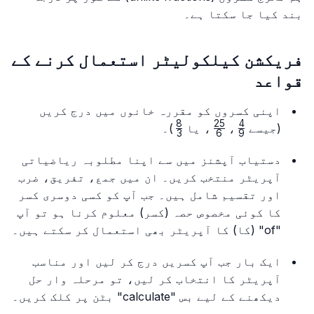
بند کیا جا سکتا ہے۔
فریکشن کیلکولیٹر استعمال کرنے کے
قواعد
اپنی کسروں کو مقررہ خانوں میں درج کریں
8
25
4
\frac{8}
\frac{25}
\frac{4}
(جیسے
،
، یا
)۔
3
6
9
{3}
{6}
{9}
دستیاب آپشنز میں سے اپنا مطلوبہ ریاضیاتی
آپریٹر منتخب کریں۔ ان میں جمع، تفریق، ضرب
اور تقسیم شامل ہیں۔ جب آپ کو کسی دوسری کسر
کا کوئی مخصوص حصہ (کسر) معلوم کرنا ہو تو آپ
"of" (کا) کا آپریٹر بھی استعمال کر سکتے ہیں۔
ایک بار جب آپ کسریں درج کر لیں اور مناسب
آپریٹر کا انتخاب کر لیں، تو مرحلہ وار حل
دیکھنے کے لیے بس "calculate" بٹن پر کلک کریں۔