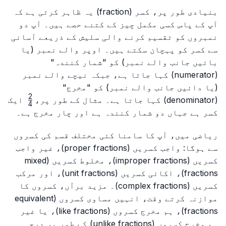
بنیادی طور پر، کسر (fraction) یہ ظاہر کرتی ہے کہ
آپ کے پاس کسی مکمل چیز کے کتنے حصے ہیں۔ آپ دو
نمبروں کو تقسیم کرنے والی سلیش کے ذریعے آسانی
سے کسر کو پہچان سکتے ہیں۔ اوپر والے نمبر (یا
بائیں جانب والے نمبر) کو "شمار کنندہ"
(numerator) کہا جاتا ہے، جبکہ نیچے والے نمبر
(یا دائیں جانب والے نمبر) کو "مخرج"
2
\frac{2}
(denominator) کہا جاتا ہے۔ مثال کے طور پر،
ایک
4
{4}
کسر ہے جہاں دو شمار کنندہ ہے اور چار مخرج ہے۔
ریاضی میں، آپ کا سامنا کئی مختلف قسم کی کسروں
سے ہوگا: واجب کسریں (proper fractions)، غیر واجب
کسریں (improper fractions)، مخلوط کسریں (mixed
fractions)، اکائی کسریں (unit fractions)، اور مرکب
کسریں (complex fractions)۔ مزید برآں، کسروں کا
موازنہ کرتے وقت، انہیں مساوی کسروں (equivalent
fractions)، ہم مخرج کسروں (like fractions)، یا غیر
ہم مخرج کسروں (unlike fractions) کے طور پر درجہ