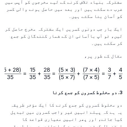
مشترکہ بنیاد تلاش کرنے کے لیے مخرجوں کو آپس میں
ضرب دے سکتے ہیں اور بعد میں حاصل ہونے والی کسر
کو آسان بنا سکتے ہیں۔
ایک بار جب دونوں کسریں ایک مشترکہ مخرج حاصل کر
لیں، تو آپ باآسانی ان کے شمار کنندگان کو جمع
کر سکتے ہیں۔
مثال کے طور پر،
)
15
+
28
(
15
28
)
5
×
3
(
)
7
×
4
(
3
4
\frac{4}{5} + \frac{3}{7} = \frac{(4×7)}{(5×7)} + \frac{(3×5)}{(7×5)} = \frac{28}{35} + \frac{15}{35} = \frac{(28+15)}{35} = \frac{43}{35} = 1{\frac{8}{35}}
=
+
=
+
=
+
35
35
35
)
5
×
7
(
)
7
×
5
(
7
5
3. دو مخلوط کسروں کو جمع کرنا
دو مخلوط کسروں کو جمع کرنے کا ایک مؤثر طریقہ
یہ ہے کہ پہلے انہیں غیر واجب کسروں میں تبدیل
کیا جائے، اور پھر انہیں معیاری قواعد کا
استعمال کرتے ہوئے جمع کیا جائے۔ دوسرا طریقہ