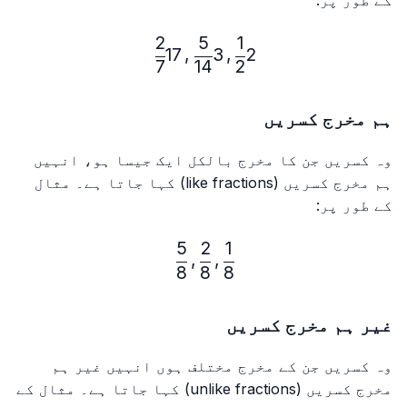
کے طور پر:
2
5
1
2\frac{1}{2}, 3\frac{5}{14}, 17\frac{2}{7}
17
,
3
,
2
7
14
2
ہم مخرج کسریں
وہ کسریں جن کا مخرج بالکل ایک جیسا ہو، انہیں
ہم مخرج کسریں (like fractions) کہا جاتا ہے۔ مثال
کے طور پر:
5
2
1
\frac{1}{8}, \frac{2}{8}, \frac{5}{8}
,
,
8
8
8
غیر ہم مخرج کسریں
وہ کسریں جن کے مخرج مختلف ہوں انہیں غیر ہم
مخرج کسریں (unlike fractions) کہا جاتا ہے۔ مثال کے