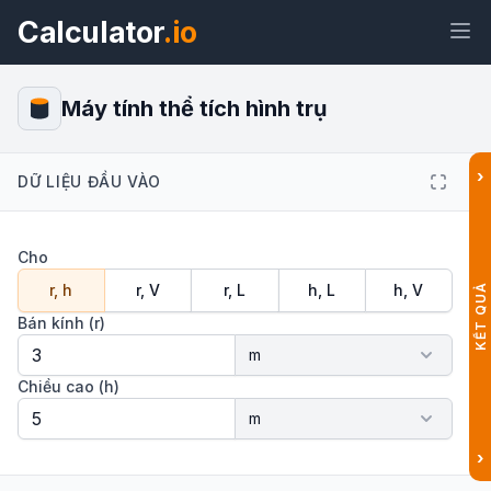
Calculator
.io
Máy tính thể tích hình trụ
›
DỮ LIỆU ĐẦU VÀO
Tiện
Liên
Văn
HTML
ích
kết
bản
Cho
Xem trước Máy tính thể tích hình
r, h
r, V
r, L
h, L
h, V
KẾT QUẢ
trụ: Công thức, Gallon & Lít Tiện ích
Bán kính (r)
Chiều cao (h)
›