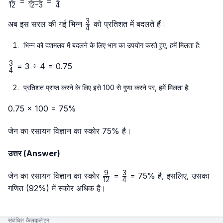
\frac{9}
\frac{9
\frac{3}
=
=
12
12
÷
3
4
{12}
÷ 3}
{4}
3
{12 ÷
\frac{3}
अब इस सरल की गई भिन्न
को प्रतिशत में बदलते हैं।
4
3}
{4}
भिन्न को दशमलव में बदलने के लिए भाग का उपयोग करते हुए, हमें मिलता है:
3
\frac{3}
= 3 ÷ 4 = 0.75
4
{4}
प्रतिशत प्राप्त करने के लिए इसे 100 से गुणा करने पर, हमें मिलता है:
0.75 × 100 = 75%
जेन का रसायन विज्ञान का स्कोर 75% है।
उत्तर (Answer)
9
3
\frac{9}
\frac{3}
जेन का रसायन विज्ञान का स्कोर
=
= 75% है, इसलिए, उसका
12
4
{12}
{4}
गणित (92%) में स्कोर अधिक है।
संबंधित कैलकुलेटर