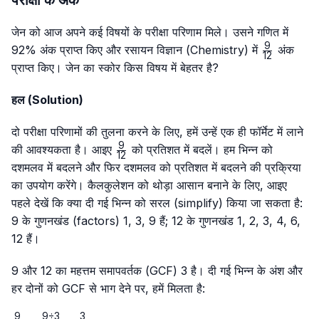
परीक्षा के अंक
जेन को आज अपने कई विषयों के परीक्षा परिणाम मिले। उसने गणित में
9
\frac{9}
92% अंक प्राप्त किए और रसायन विज्ञान (Chemistry) में
अंक
12
{12}
प्राप्त किए। जेन का स्कोर किस विषय में बेहतर है?
हल (Solution)
दो परीक्षा परिणामों की तुलना करने के लिए, हमें उन्हें एक ही फॉर्मेट में लाने
9
\frac{9}
की आवश्यकता है। आइए
को प्रतिशत में बदलें। हम भिन्न को
12
{12}
दशमलव में बदलने और फिर दशमलव को प्रतिशत में बदलने की प्रक्रिया
का उपयोग करेंगे। कैलकुलेशन को थोड़ा आसान बनाने के लिए, आइए
पहले देखें कि क्या दी गई भिन्न को सरल (simplify) किया जा सकता है:
9 के गुणनखंड (factors) 1, 3, 9 हैं; 12 के गुणनखंड 1, 2, 3, 4, 6,
12 हैं।
9 और 12 का महत्तम समापवर्तक (GCF) 3 है। दी गई भिन्न के अंश और
हर दोनों को GCF से भाग देने पर, हमें मिलता है:
9
9
÷
3
3