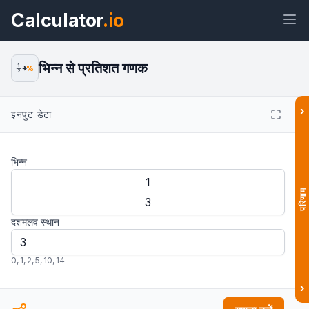
Calculator
.io
भिन्न से प्रतिशत गणक
1
%
2
›
विजेट
लिंक
टेक्स्ट
HTML
इनपुट डेटा
भिन्न
पूर्वावलोकन भिन्न से प्रतिशत गणक विजेट
परिणाम
दशमलव स्थान
0
,
1
,
2
,
5
,
10
,
14
›