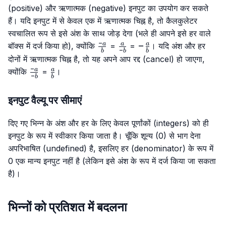
(positive) और ऋणात्मक (negative) इनपुट का उपयोग कर सकते
हैं। यदि इनपुट में से केवल एक में ऋणात्मक चिह्न है, तो कैलकुलेटर
स्वचालित रूप से इसे अंश के साथ जोड़ देगा (भले ही आपने इसे हर वाले
−
\frac{-
\frac{a}
-
−
a
a
a
बॉक्स में दर्ज किया हो), क्योंकि
=
=
। यदि अंश और हर
−
b
b
b
a}{b}
{-b}
\frac{a}
दोनों में ऋणात्मक चिह्न है, तो यह अपने आप रद्द (cancel) हो जाएगा,
{b}
−
\frac{-
\frac{a}
a
a
क्योंकि
=
।
−
b
b
a}{-b}
{b}
इनपुट वैल्यू पर सीमाएं
दिए गए भिन्न के अंश और हर के लिए केवल पूर्णांकों (integers) को ही
इनपुट के रूप में स्वीकार किया जाता है। चूँकि शून्य (0) से भाग देना
अपरिभाषित (undefined) है, इसलिए हर (denominator) के रूप में
0 एक मान्य इनपुट नहीं है (लेकिन इसे अंश के रूप में दर्ज किया जा सकता
है)।
भिन्नों को प्रतिशत में बदलना