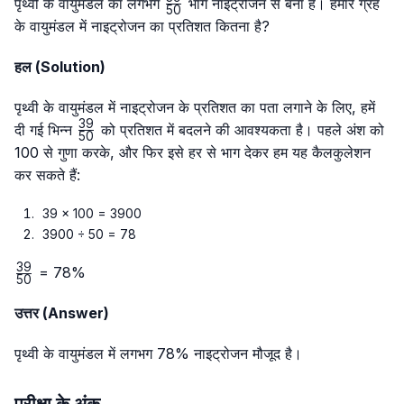
\frac{39}
पृथ्वी के वायुमंडल का लगभग
भाग नाइट्रोजन से बना है। हमारे ग्रह
50
{50}
के वायुमंडल में नाइट्रोजन का प्रतिशत कितना है?
हल (Solution)
पृथ्वी के वायुमंडल में नाइट्रोजन के प्रतिशत का पता लगाने के लिए, हमें
39
\frac{39}
दी गई भिन्न
को प्रतिशत में बदलने की आवश्यकता है। पहले अंश को
50
{50}
100 से गुणा करके, और फिर इसे हर से भाग देकर हम यह कैलकुलेशन
कर सकते हैं:
39 × 100 = 3900
3900 ÷ 50 = 78
39
\frac{39}
= 78%
50
{50}
उत्तर (Answer)
पृथ्वी के वायुमंडल में लगभग 78% नाइट्रोजन मौजूद है।