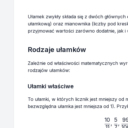
Ułamek zwykły składa się z dwóch głównych e
ułamkową) oraz mianownika (liczby pod kresk
przyjmować wartości zarówno dodatnie, jak i
Rodzaje ułamków
Zależnie od właściwości matematycznych wy
rodzajów ułamków:
Ułamki właściwe
To ułamki, w których licznik jest mniejszy od
bezwzględna ułamka jest mniejsza od 1). Przy
10
5
9
\fr
,
,
11
7
10