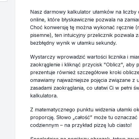
Nasz darmowy kalkulator ułamków na liczby d
online, które błyskawicznie pozwala na zami
Choć konwersję tę można wykonać ręcznie (na
pisemne), ten intuicyjny przelicznik pozwala 
bezbłędny wynik w ułamku sekundy.
Wystarczy wprowadzić wartości licznika i mi
zaokrąglenie i kliknąć przycisk "Oblicz", ab
prezentuje również szczegółowe kroki oblicz
omawiamy najważniejsze pojęcia związane z u
zasadami zaokrąglania, co ułatwi Ci w pełni 
kalkulatora.
Z matematycznego punktu widzenia ułamki okr
proporcję. Słowo „całość” może tu oznaczać k
codziennym – na przykład pizzę lub ciasto!