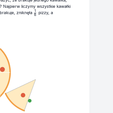
ażyć, że brakuje jednego kawałka,
? Najpierw liczymy wszystkie kawałki
1
\frac{1}
 brakuje, zniknęła
pizzy, a
8
{8}