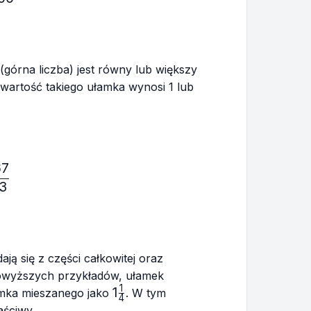
 (górna liczba) jest równy lub większy
 wartość takiego ułamka wynosi 1 lub
67
ac{5}{4}, \frac{8}{7}, \frac{567}{123}
23
ją się z części całkowitej oraz
powyższych przykładów, ułamek
1
1\frac{1}
1
mka mieszanego jako
. W tym
4
{4}
aściwy.