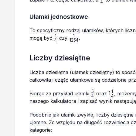
4
{4}
Ułamki jednostkowe
To specyficzny rodzaj ułamków, których liczn
1
1
\frac{1}
\frac{1}
mogą być
czy
.
4
1254
{4}
{1254}
Liczby dziesiętne
Liczba dziesiętna (ułamek dziesiętny) to spo
całkowita i część ułamkowa są oddzielone prz
5
1
\frac{5}
1\frac{1}
1
Biorąc za przykład ułamki
oraz
, możemy
4
4
{4}
{4}
naszego kalkulatora i zapisać wynik następuj
Podobnie jak ułamki zwykłe, liczby dziesiętn
ujemne. Ze względu na długość rozwinięcia dzi
kategorie: