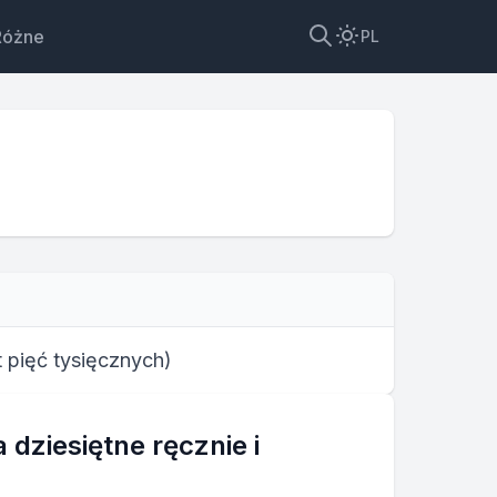
Różne
PL
t pięć tysięcznych
)
dziesiętne ręcznie i