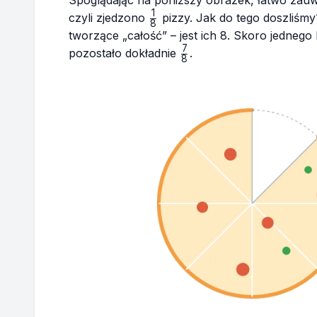
Spoglądając na poniższy obrazek, łatwo zauw
1
\frac{1}
czyli zjedzono
pizzy. Jak do tego doszliśmy
8
{8}
tworzące „całość” – jest ich 8. Skoro jednego
7
\frac{7}
pozostało dokładnie
.
8
{8}