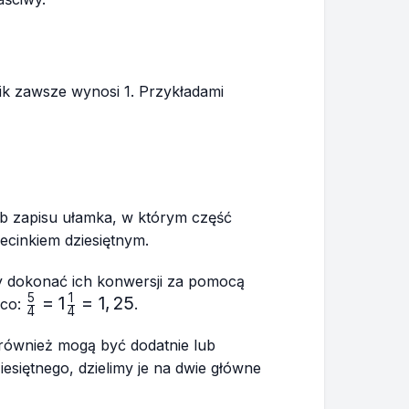
ik zawsze wynosi 1. Przykładami
sób zapisu ułamka, w którym część
ecinkiem dziesiętnym.
 dokonać ich konwersji za pomocą
5
1
\frac{5}
=
1
=
1
,
25
ąco:
.
4
4
{4}=1\frac{1}
{4}=1,25
e również mogą być dodatnie lub
esiętnego, dzielimy je na dwie główne