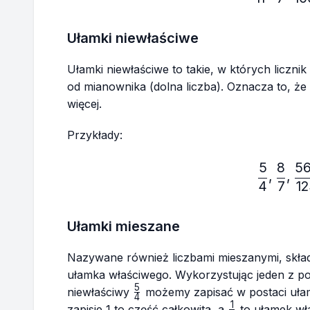
Ułamki niewłaściwe
Ułamki niewłaściwe to takie, w których licznik
od mianownika (dolna liczba). Oznacza to, że
więcej.
Przykłady:
5
8
5
\fr
,
,
4
7
1
Ułamki mieszane
Nazywane również liczbami mieszanymi, składa
ułamka właściwego. Wykorzystując jeden z 
5
\frac{5}
niewłaściwy
możemy zapisać w postaci uła
4
{4}
1
\frac{1}
zapisie 1 to część całkowita, a
to ułamek wł