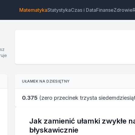
Matematyka
Statystyka
Czas i Data
Finanse
Zdrowie
asz
ruje
Widżet
Link
Tekst
HTML
UŁAMEK NA DZIESIĘTNY
Podgląd Przelicznik ułamków na dziesiętne: Kalkulator
Widżet
0.375
(
zero przecinek trzysta siedemdziesią
Jak zamienić ułamki zwykłe na 
błyskawicznie