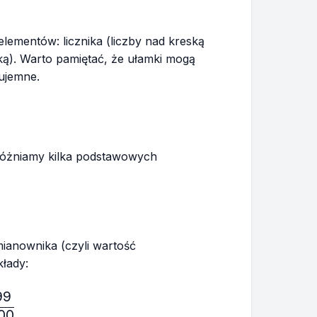
lementów: licznika (liczby nad kreską
ą). Warto pamiętać, że ułamki mogą
 ujemne.
różniamy kilka podstawowych
 mianownika (czyli wartość
kłady:
99
ac{10}{11}, \frac{5}{7}, \frac{999}{1000}
00