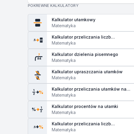
POKREWNE KALKULATORY
Kalkulator ułamkowy
Matematyka
Kalkulator przeliczania liczb
.5
dziesiętnych na ułamki
Matematyka
Kalkulator dzielenia pisemnego
7
84
Matematyka
Kalkulator upraszczania ułamków
6
Matematyka
8
Kalkulator przeliczania ułamków na
1
%
2
procenty
Matematyka
Kalkulator procentów na ułamki
1
%
2
Matematyka
Kalkulator przeliczania liczb
%
.5
dziesiętnych na procenty
Matematyka