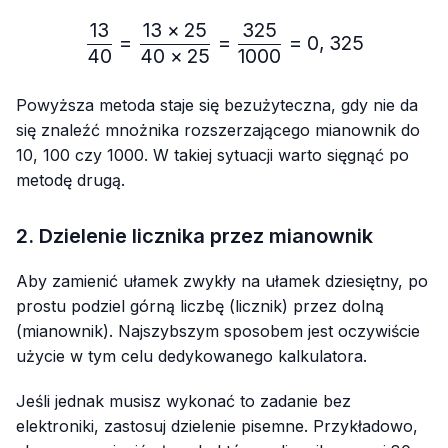
13
13
×
25
325
\frac{13}{40}=\frac{13 
=
=
=
0
,
325
40
40
×
25
1000
Powyższa metoda staje się bezużyteczna, gdy nie da
się znaleźć mnożnika rozszerzającego mianownik do
10, 100 czy 1000. W takiej sytuacji warto sięgnąć po
metodę drugą.
2. Dzielenie licznika przez mianownik
Aby zamienić ułamek zwykły na ułamek dziesiętny, po
prostu podziel górną liczbę (licznik) przez dolną
(mianownik). Najszybszym sposobem jest oczywiście
użycie w tym celu dedykowanego kalkulatora.
Jeśli jednak musisz wykonać to zadanie bez
elektroniki, zastosuj dzielenie pisemne. Przykładowo,