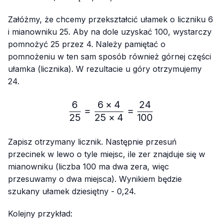
Załóżmy, że chcemy przekształcić ułamek o liczniku 6
i mianowniku 25. Aby na dole uzyskać 100, wystarczy
pomnożyć 25 przez 4. Należy pamiętać o
pomnożeniu w ten sam sposób również górnej części
ułamka (licznika). W rezultacie u góry otrzymujemy
24.
6
6
×
4
24
\frac{6}{25}=\frac{6 × 4
=
=
25
25
×
4
100
Zapisz otrzymany licznik. Następnie przesuń
przecinek w lewo o tyle miejsc, ile zer znajduje się w
mianowniku (liczba 100 ma dwa zera, więc
przesuwamy o dwa miejsca). Wynikiem będzie
szukany ułamek dziesiętny - 0,24.
Kolejny przykład: