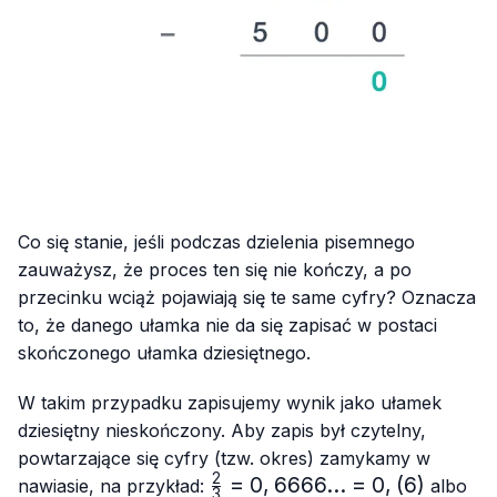
Co się stanie, jeśli podczas dzielenia pisemnego
zauważysz, że proces ten się nie kończy, a po
przecinku wciąż pojawiają się te same cyfry? Oznacza
to, że danego ułamka nie da się zapisać w postaci
skończonego ułamka dziesiętnego.
W takim przypadku zapisujemy wynik jako ułamek
dziesiętny nieskończony. Aby zapis był czytelny,
powtarzające się cyfry (tzw. okres) zamykamy w
2
\frac{2}
=
0
,
6666...
=
0
,
(
6
)
\fr
nawiasie, na przykład:
albo
3