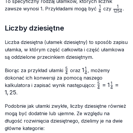
To specyficzny rodzaj ułamków, których licznik
1
1
\frac{1}
\frac{1}
zawsze wynosi 1. Przykładami mogą być
czy
.
4
1254
{4}
{1254}
Liczby dziesiętne
Liczba dziesiętna (ułamek dziesiętny) to sposób zapisu
ułamka, w którym część całkowita i część ułamkowa
są oddzielone przecinkiem dziesiętnym.
5
1
\frac{5}
1\frac{1}
1
Biorąc za przykład ułamki
oraz
, możemy
4
4
{4}
{4}
dokonać ich konwersji za pomocą naszego
5
1
\frac{5}
=
1
=
kalkulatora i zapisać wynik następująco:
4
4
{4}=1\frac{1}
1
,
25
.
{4}=1,25
Podobnie jak ułamki zwykłe, liczby dziesiętne również
mogą być dodatnie lub ujemne. Ze względu na
długość rozwinięcia dziesiętnego, dzielimy je na dwie
główne kategorie: