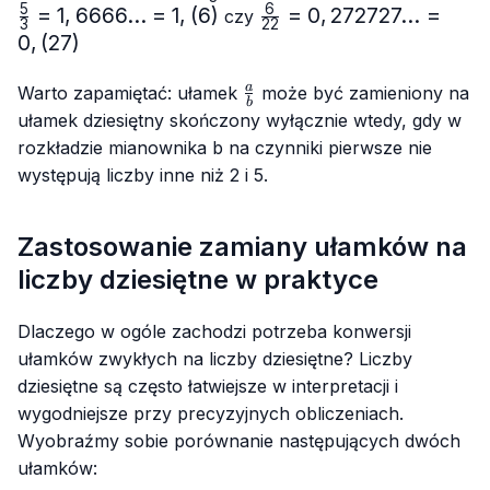
{3}=0,6666...
{3
5
6
=
1
,
6666...
=
1
,
(
6
)
\frac{6}
=
0
,
272727...
=
czy
3
22
= 0,(6)
1,6
{22}=0,272727...
0
,
(
27
)
= 1
= 0,(27)
\frac{a}
a
Warto zapamiętać: ułamek
może być zamieniony na
b
{b}
ułamek dziesiętny skończony wyłącznie wtedy, gdy w
rozkładzie mianownika b na czynniki pierwsze nie
występują liczby inne niż 2 i 5.
Zastosowanie zamiany ułamków na
liczby dziesiętne w praktyce
Dlaczego w ogóle zachodzi potrzeba konwersji
ułamków zwykłych na liczby dziesiętne? Liczby
dziesiętne są często łatwiejsze w interpretacji i
wygodniejsze przy precyzyjnych obliczeniach.
Wyobraźmy sobie porównanie następujących dwóch
ułamków: