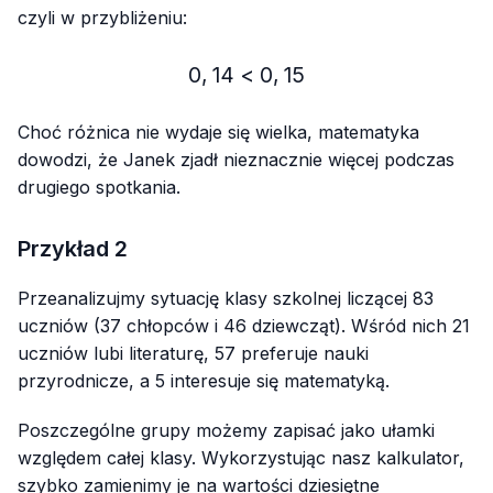
czyli w przybliżeniu:
0
,
14
<
0,14 < 0,15
0
,
15
Choć różnica nie wydaje się wielka, matematyka
dowodzi, że Janek zjadł nieznacznie więcej podczas
drugiego spotkania.
Przykład 2
Przeanalizujmy sytuację klasy szkolnej liczącej 83
uczniów (37 chłopców i 46 dziewcząt). Wśród nich 21
uczniów lubi literaturę, 57 preferuje nauki
przyrodnicze, a 5 interesuje się matematyką.
Poszczególne grupy możemy zapisać jako ułamki
względem całej klasy. Wykorzystując nasz kalkulator,
szybko zamienimy je na wartości dziesiętne