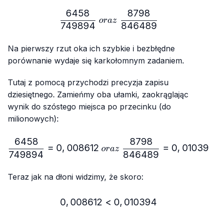
6458
8798
\frac{6458}{749894} \ o
or
a
z
749894
846489
Na pierwszy rzut oka ich szybkie i bezbłędne
porównanie wydaje się karkołomnym zadaniem.
Tutaj z pomocą przychodzi precyzja zapisu
dziesiętnego. Zamieńmy oba ułamki, zaokrąglając
wynik do szóstego miejsca po przecinku (do
milionowych):
6458
8798
\frac{6458}{749894}=0,
=
0
,
008612
=
0
,
010394
or
a
z
749894
846489
Teraz jak na dłoni widzimy, że skoro:
0
,
008612
<
0,008612 < 0,010394
0
,
010394