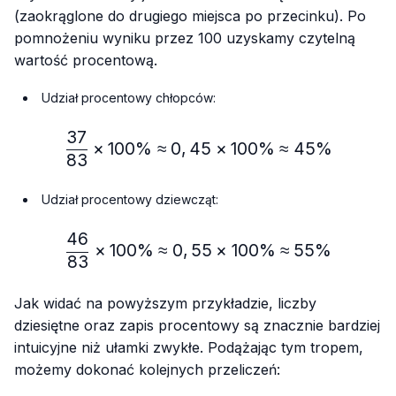
(zaokrąglone do drugiego miejsca po przecinku). Po
pomnożeniu wyniku przez 100 uzyskamy czytelną
wartość procentową.
Udział procentowy chłopców:
37
\frac{37}{83} × 100\% ≈
×
100%
≈
0
,
45
×
100%
≈
45%
83
Udział procentowy dziewcząt:
46
\frac{46}{83} × 100\% ≈
×
100%
≈
0
,
55
×
100%
≈
55%
83
Jak widać na powyższym przykładzie, liczby
dziesiętne oraz zapis procentowy są znacznie bardziej
intuicyjne niż ułamki zwykłe. Podążając tym tropem,
możemy dokonać kolejnych przeliczeń: