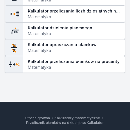
Kalkulator przeliczania liczb dziesiętnych na
.5
ułamki
Matematyka
Kalkulator dzielenia pisemnego
7
84
Matematyka
Kalkulator upraszczania ułamków
6
Matematyka
8
Kalkulator przeliczania ułamków na procenty
1
%
2
Matematyka
Strona główna
Kalkulatory matematyczne
Przelicznik ułamków na dziesiętne: Kalkulator