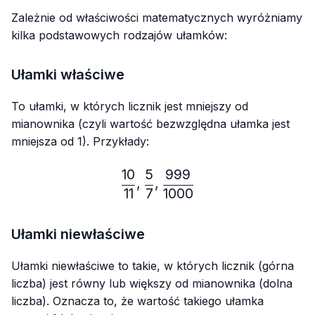
Zależnie od właściwości matematycznych wyróżniamy
kilka podstawowych rodzajów ułamków:
Ułamki właściwe
To ułamki, w których licznik jest mniejszy od
mianownika (czyli wartość bezwzględna ułamka jest
mniejsza od 1). Przykłady:
10
5
999
\frac{10}{11}, \frac{5}{7
,
,
11
7
1000
Ułamki niewłaściwe
Ułamki niewłaściwe to takie, w których licznik (górna
liczba) jest równy lub większy od mianownika (dolna
liczba). Oznacza to, że wartość takiego ułamka