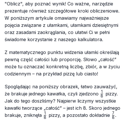
"Oblicz", aby poznać wynik! Co ważne, narzędzie
prezentuje również szczegółowe kroki obliczeniowe.
W poniższym artykule omawiamy najważniejsze
pojęcia związane z ułamkami, ułamkami dziesiętnymi
oraz zasadami zaokrąglania, co ułatwi Ci w pełni
świadome korzystanie z naszego kalkulatora.
Z matematycznego punktu widzenia ułamki określają
pewną część całości lub proporcję. Słowo „całość”
może tu oznaczać konkretną liczbę, zbiór, a w życiu
codziennym – na przykład pizzę lub ciasto!
Spoglądając na poniższy obrazek, łatwo zauważyć,
1
\frac{1}
że brakuje jednego kawałka, czyli zjedzono
pizzy.
8
{8}
Jak do tego doszliśmy? Najpierw liczymy wszystkie
kawałki tworzące „całość” – jest ich 8. Skoro jednego
1
7
\frac{1}
\frac{
brakuje, zniknęła
pizzy, a pozostało dokładnie
.
8
8
{8}
{8}