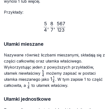
wynosi 1 lub więcej.
Przykłady:
5
8
567
\frac{5}{4}, \frac{8}{7},
,
,
4
7
123
Ułamki mieszane
Nazywane również liczbami mieszanymi, składają się z
części całkowitej oraz ułamka właściwego.
Wykorzystując jeden z powyższych przykładów,
5
\frac{5}
ułamek niewłaściwy
możemy zapisać w postaci
4
{4}
1
1\frac{1}
1
ułamka mieszanego jako
. W tym zapisie 1 to część
4
{4}
1
\frac{1}
całkowita, a
to ułamek właściwy.
4
{4}
Ułamki jednostkowe