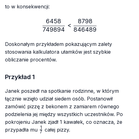
to w konsekwencji:
6458
8798
\frac{6458}{749894} < 
<
749894
846489
Doskonałym przykładem pokazującym zalety
stosowania kalkulatora ułamków jest szybkie
obliczanie procentów.
Przykład 1
Janek poszedł na spotkanie rodzinne, w którym
łącznie wzięło udział siedem osób. Postanowił
zamówić pizzę z bekonem z zamiarem równego
podzielenia jej między wszystkich uczestników. Po
pokrojeniu Janek zjadł 1 kawałek, co oznacza, że
1
\frac{1}
przypadła mu
całej pizzy.
7
{7}