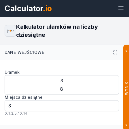
Calculator
.io
Kalkulator ułamków na liczby
1
0.5
2
dziesiętne
Widżet
Link
Tekst
HTML
›
DANE WEJŚCIOWE
Podgląd Przelicznik ułamków na
Ułamek
dziesiętne: Kalkulator Widżet
WYNIKI
Miejsca dziesiętne
0
,
1
,
2
,
5
,
10
,
14
›