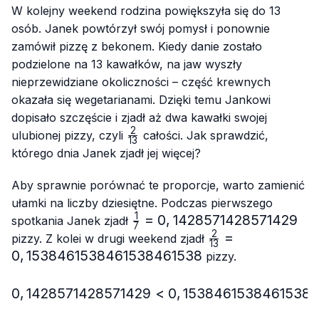
W kolejny weekend rodzina powiększyła się do 13
osób. Janek powtórzył swój pomysł i ponownie
zamówił pizzę z bekonem. Kiedy danie zostało
podzielone na 13 kawałków, na jaw wyszły
nieprzewidziane okoliczności – część krewnych
okazała się wegetarianami. Dzięki temu Jankowi
dopisało szczęście i zjadł aż dwa kawałki swojej
2
\frac{2}
ulubionej pizzy, czyli
całości. Jak sprawdzić,
13
{13}
którego dnia Janek zjadł jej więcej?
Aby sprawnie porównać te proporcje, warto zamienić
ułamki na liczby dziesiętne. Podczas pierwszego
1
\frac{1}
=
0
,
1428571428571429
spotkania Janek zjadł
7
{7}=0,1428571428571429
2
\frac{2}
=
pizzy. Z kolei w drugi weekend zjadł
13
{13}=0,1538461
0
,
1538461538461538461538
pizzy.
0
,
1428571428571429
<
0,1428571428571429 < 
0
,
1538461538461538