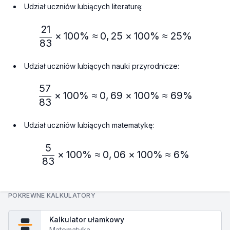
Udział uczniów lubiących literaturę:
21
\frac{21}{83} × 100\% ≈
×
100%
≈
0
,
25
×
100%
≈
25%
83
Udział uczniów lubiących nauki przyrodnicze:
57
\frac{57}{83} × 100\% ≈
×
100%
≈
0
,
69
×
100%
≈
69%
83
Udział uczniów lubiących matematykę:
5
\frac{5}{83} × 100\% ≈ 
×
100%
≈
0
,
06
×
100%
≈
6%
83
POKREWNE KALKULATORY
Kalkulator ułamkowy
Matematyka