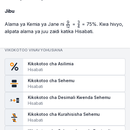
Jibu
9
3
\frac{9}
\frac{3}
Alama ya Kemia ya Jane ni
=
= 75%. Kwa hivyo,
12
4
{12}
{4}
alipata alama ya juu zaidi katika Hisabati.
VIKOKOTOO VINAVYOHUSIANA
Kikokotoo cha Asilimia
Hisabati
Kikokotoo cha Sehemu
Hisabati
Kikokotoo cha Desimali Kwenda Sehemu
.5
Hisabati
Kikokotoo cha Kurahisisha Sehemu
6
Hisabati
8