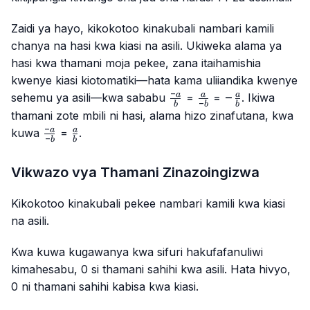
Zaidi ya hayo, kikokotoo kinakubali nambari kamili
chanya na hasi kwa kiasi na asili. Ukiweka alama ya
hasi kwa thamani moja pekee, zana itaihamishia
kwenye kiasi kiotomatiki—hata kama uliiandika kwenye
−
\frac{-
\frac{a}
-
−
a
a
a
sehemu ya asili—kwa sababu
=
=
. Ikiwa
−
b
b
b
a}{b}
{-b}
\frac{a}
thamani zote mbili ni hasi, alama hizo zinafutana, kwa
{b}
−
\frac{-
\frac{a}
a
a
kuwa
=
.
−
b
b
a}{-b}
{b}
Vikwazo vya Thamani Zinazoingizwa
Kikokotoo kinakubali pekee nambari kamili kwa kiasi
na asili.
Kwa kuwa kugawanya kwa sifuri hakufafanuliwi
kimahesabu, 0 si thamani sahihi kwa asili. Hata hivyo,
0 ni thamani sahihi kabisa kwa kiasi.