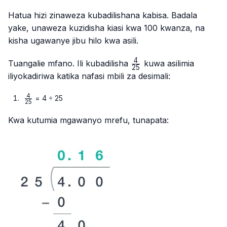
Hatua hizi zinaweza kubadilishana kabisa. Badala
yake, unaweza kuzidisha kiasi kwa 100 kwanza, na
kisha ugawanye jibu hilo kwa asili.
4
\frac{4}
Tuangalie mfano. Ili kubadilisha
kuwa asilimia
25
{25}
iliyokadiriwa katika nafasi mbili za desimali:
4
\frac{4}
= 4 ÷ 25
25
{25}
Kwa kutumia mgawanyo mrefu, tunapata: