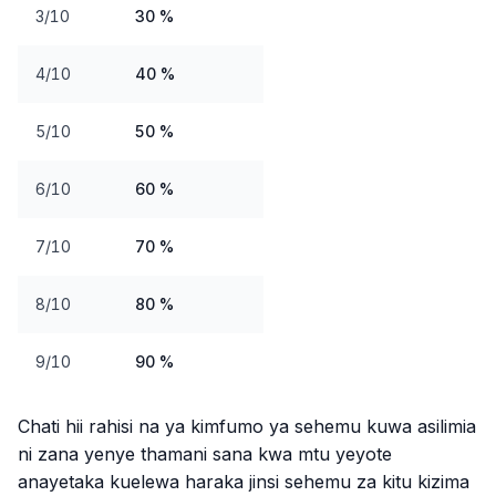
3/10
30 %
4/10
40 %
5/10
50 %
6/10
60 %
7/10
70 %
8/10
80 %
9/10
90 %
Chati hii rahisi na ya kimfumo ya sehemu kuwa asilimia
ni zana yenye thamani sana kwa mtu yeyote
anayetaka kuelewa haraka jinsi sehemu za kitu kizima