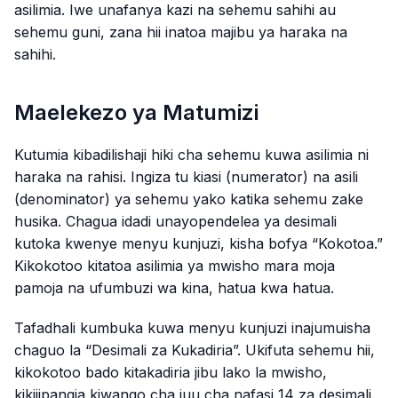
asilimia. Iwe unafanya kazi na sehemu sahihi au
sehemu guni, zana hii inatoa majibu ya haraka na
sahihi.
Maelekezo ya Matumizi
Kutumia kibadilishaji hiki cha sehemu kuwa asilimia ni
haraka na rahisi. Ingiza tu kiasi (numerator) na asili
(denominator) ya sehemu yako katika sehemu zake
husika. Chagua idadi unayopendelea ya desimali
kutoka kwenye menyu kunjuzi, kisha bofya “Kokotoa.”
Kikokotoo kitatoa asilimia ya mwisho mara moja
pamoja na ufumbuzi wa kina, hatua kwa hatua.
Tafadhali kumbuka kuwa menyu kunjuzi inajumuisha
chaguo la “Desimali za Kukadiria”. Ukifuta sehemu hii,
kikokotoo bado kitakadiria jibu lako la mwisho,
kikijipangia kiwango cha juu cha nafasi 14 za desimali.