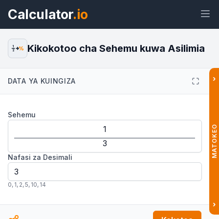
Calculator
.io
Kikokotoo cha Sehemu kuwa Asilimia
1
%
2
›
DATA YA KUINGIZA
Wijeti
Kiungo
Maandishi
HTML
Sehemu
Muhtasari Kikokotoo cha Sehemu
kuwa Asilimia Wijeti
MATOKEO
Nafasi za Desimali
0
,
1
,
2
,
5
,
10
,
14
›