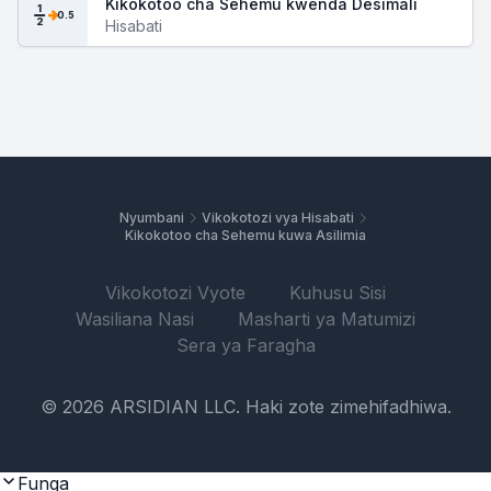
Kikokotoo cha Sehemu kwenda Desimali
1
0.5
2
Hisabati
Nyumbani
Vikokotozi vya Hisabati
Kikokotoo cha Sehemu kuwa Asilimia
Vikokotozi Vyote
Kuhusu Sisi
Wasiliana Nasi
Masharti ya Matumizi
Sera ya Faragha
© 2026 ARSIDIAN LLC. Haki zote zimehifadhiwa.
Funga