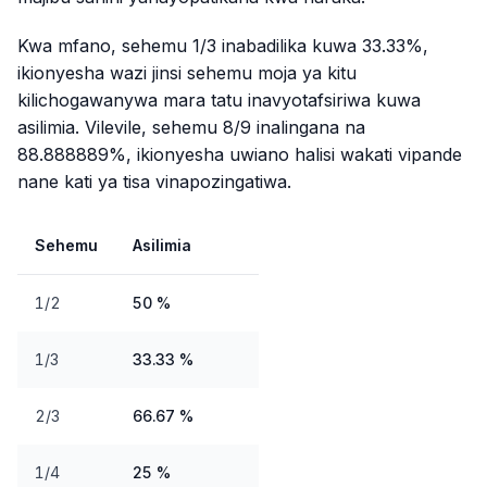
Kwa mfano, sehemu 1/3 inabadilika kuwa 33.33%,
ikionyesha wazi jinsi sehemu moja ya kitu
kilichogawanywa mara tatu inavyotafsiriwa kuwa
asilimia. Vilevile, sehemu 8/9 inalingana na
88.888889%, ikionyesha uwiano halisi wakati vipande
nane kati ya tisa vinapozingatiwa.
Sehemu
Asilimia
1/2
50 %
1/3
33.33 %
2/3
66.67 %
1/4
25 %