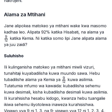
naitrojeni.
Alama za Mtihani
Jane alipokea matokeo ya mtihani wake kwa masomo
\fr
kadhaa leo. Alipata 92% katika Hisabati, na alama ya
{12
9
katika Kemia. Ni katika somo lipi Jane alipata alama
12
ya juu zaidi?
Suluhisho
Ili kulinganisha matokeo ya mitihani miwili vizuri,
tunahitaji kuyabadilisha kuwa muundo sawa. Hebu
9
\frac{9}
tubadilishe alama ya Kemia ya
kuwa asilimia.
12
{12}
Tutatumia mfumo wa kawaida: kubadilisha sehemu
kuwa desimali, kisha kubadilisha desimali kuwa asilimia.
Ili kurahisisha hesabu kidogo, kwanza hebu tuangalie
ikiwa sehemu iliyotolewa inaweza kurahisishwa.
Vigawo vya 9 ni 1, 3, na 9; vigawo vya 12 ni 1, 2, 3, 4,