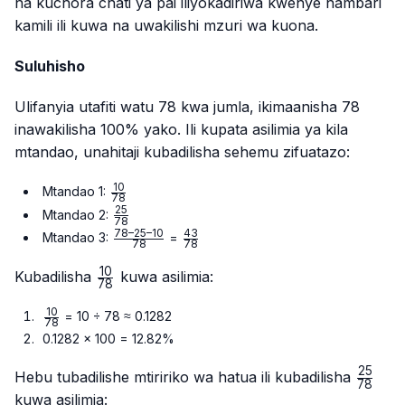
na kuchora chati ya pai iliyokadiriwa kwenye nambari
kamili ili kuwa na uwakilishi mzuri wa kuona.
Suluhisho
Ulifanyia utafiti watu 78 kwa jumla, ikimaanisha 78
inawakilisha 100% yako. Ili kupata asilimia ya kila
mtandao, unahitaji kubadilisha sehemu zifuatazo:
10
\frac{10}
Mtandao 1:
78
{78}
25
\frac{25}
Mtandao 2:
78
{78}
78–25–10
43
\frac{78
\frac{43}
Mtandao 3:
=
78
78
– 25 –
{78}
10
10}{78}
\frac{10}
Kubadilisha
kuwa asilimia:
78
{78}
10
\frac{10}
= 10 ÷ 78 ≈ 0.1282
78
{78}
0.1282 × 100 = 12.82%
25
\frac{
Hebu tubadilishe mtiririko wa hatua ili kubadilisha
78
{78}
kuwa asilimia: