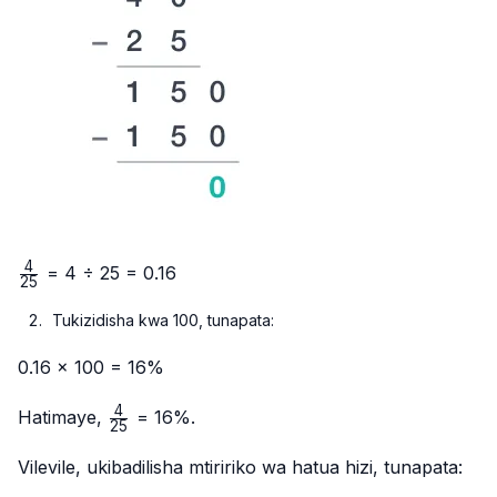
4
\frac{4}
= 4 ÷ 25 = 0.16
25
{25}
Tukizidisha kwa 100, tunapata:
0.16 × 100 = 16%
4
\frac{4}
Hatimaye,
= 16%.
25
{25}
Vilevile, ukibadilisha mtiririko wa hatua hizi, tunapata: