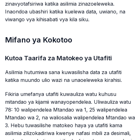
zinavyotafsiriwa katika asilimia zinazoeleweka.
Inaondoa ubashiri katika kuelewa data, uwiano, na
viwango vya kihisabati vya kila siku.
Mifano ya Kokotoo
Kutoa Taarifa za Matokeo ya Utafiti
Asilimia hutumiwa sana kuwasilisha data za utafiti
katika muundo ulio wazi na unaoeleweka kirahisi.
Fikiria umefanya utafiti kuwauliza watu kuhusu
mitandao ya kijamii wanayopendelea. Uliwauliza watu
78: 10 walipendelea Mtandao wa 1, 25 walipendelea
Mtandao wa 2, na waliosalia walipendelea Mtandao wa
3. Hebu tuwasilishe matokeo haya ya utafiti kama
asilimia zilizokadiriwa kwenye nafasi mbili za desimali,