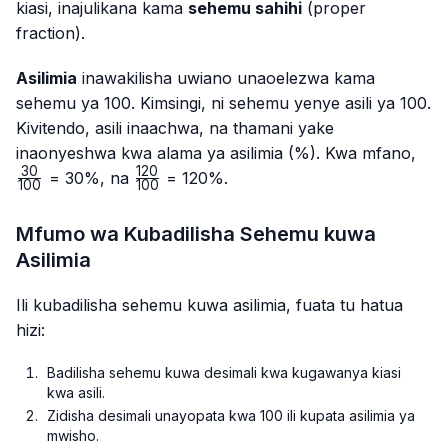
kiasi, inajulikana kama
sehemu sahihi
(proper
fraction).
Asilimia
inawakilisha uwiano unaoelezwa kama
sehemu ya 100. Kimsingi, ni sehemu yenye asili ya 100.
Kivitendo, asili inaachwa, na thamani yake
\fr
inaonyeshwa kwa alama ya asilimia (%). Kwa mfano,
{10
30
120
\frac{120}
= 30%, na
= 120%.
100
100
{100}
Mfumo wa Kubadilisha Sehemu kuwa
Asilimia
Ili kubadilisha sehemu kuwa asilimia, fuata tu hatua
hizi:
Badilisha sehemu kuwa desimali kwa kugawanya kiasi
kwa asili.
Zidisha desimali unayopata kwa 100 ili kupata asilimia ya
mwisho.