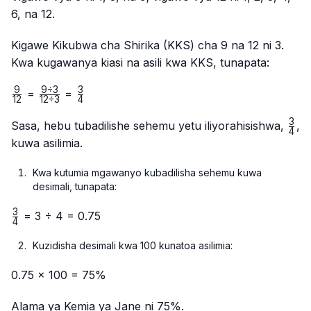
6, na 12.
Kigawe Kikubwa cha Shirika (KKS) cha 9 na 12 ni 3.
Kwa kugawanya kiasi na asili kwa KKS, tunapata:
9
9
÷
3
3
\frac{9}
\frac{9
\frac{3}
=
=
12
12
÷
3
4
{12}
÷ 3}
{4}
3
{12 ÷
\fr
Sasa, hebu tubadilishe sehemu yetu iliyorahisishwa,
,
4
3}
{4}
kuwa asilimia.
Kwa kutumia mgawanyo kubadilisha sehemu kuwa
desimali, tunapata:
3
\frac{3}
= 3 ÷ 4 = 0.75
4
{4}
Kuzidisha desimali kwa 100 kunatoa asilimia:
0.75 × 100 = 75%
Alama ya Kemia ya Jane ni 75%.