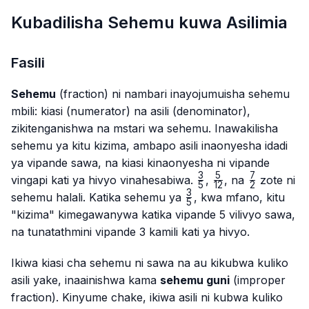
Kubadilisha Sehemu kuwa Asilimia
Fasili
Sehemu
(fraction) ni nambari inayojumuisha sehemu
mbili: kiasi (numerator) na asili (denominator),
zikitenganishwa na mstari wa sehemu. Inawakilisha
sehemu ya kitu kizima, ambapo asili inaonyesha idadi
ya vipande sawa, na kiasi kinaonyesha ni vipande
3
5
7
\frac{3}
\frac{5}
\frac{7}
vingapi kati ya hivyo vinahesabiwa.
,
, na
zote ni
5
12
2
{5}
{12}
{2}
3
\frac{3}
sehemu halali. Katika sehemu ya
, kwa mfano, kitu
5
{5}
"kizima" kimegawanywa katika vipande 5 vilivyo sawa,
na tunatathmini vipande 3 kamili kati ya hivyo.
Ikiwa kiasi cha sehemu ni sawa na au kikubwa kuliko
asili yake, inaainishwa kama
sehemu guni
(improper
fraction). Kinyume chake, ikiwa asili ni kubwa kuliko