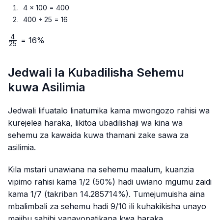
4 × 100 = 400
400 ÷ 25 = 16
4
\frac{4}
= 16%
25
{25}
Jedwali la Kubadilisha Sehemu
kuwa Asilimia
Jedwali lifuatalo linatumika kama mwongozo rahisi wa
kurejelea haraka, likitoa ubadilishaji wa kina wa
sehemu za kawaida kuwa thamani zake sawa za
asilimia.
Kila mstari unawiana na sehemu maalum, kuanzia
vipimo rahisi kama 1/2 (50%) hadi uwiano mgumu zaidi
kama 1/7 (takriban 14.285714%). Tumejumuisha aina
mbalimbali za sehemu hadi 9/10 ili kuhakikisha unayo
majibu sahihi yanayopatikana kwa haraka.