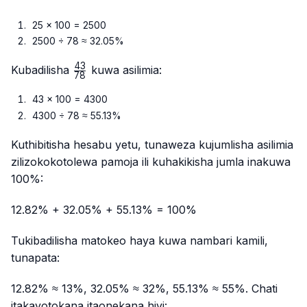
25 × 100 = 2500
2500 ÷ 78 ≈ 32.05%
43
\frac{43}
Kubadilisha
kuwa asilimia:
78
{78}
43 × 100 = 4300
4300 ÷ 78 ≈ 55.13%
Kuthibitisha hesabu yetu, tunaweza kujumlisha asilimia
zilizokokotolewa pamoja ili kuhakikisha jumla inakuwa
100%:
12.82% + 32.05% + 55.13% = 100%
Tukibadilisha matokeo haya kuwa nambari kamili,
tunapata:
12.82% ≈ 13%, 32.05% ≈ 32%, 55.13% ≈ 55%. Chati
itakayotokana itaonekana hivi: