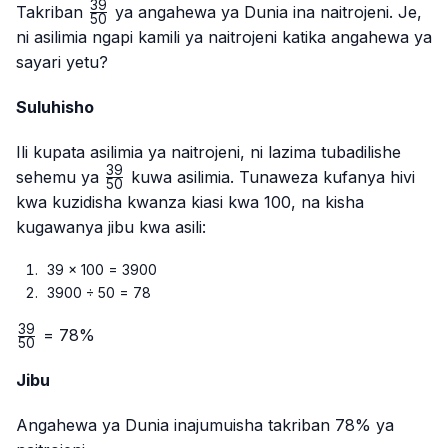
39
\frac{39}
Takriban
ya angahewa ya Dunia ina naitrojeni. Je,
50
{50}
ni asilimia ngapi kamili ya naitrojeni katika angahewa ya
sayari yetu?
Suluhisho
Ili kupata asilimia ya naitrojeni, ni lazima tubadilishe
39
\frac{39}
sehemu ya
kuwa asilimia. Tunaweza kufanya hivi
50
{50}
kwa kuzidisha kwanza kiasi kwa 100, na kisha
kugawanya jibu kwa asili:
39 × 100 = 3900
3900 ÷ 50 = 78
39
\frac{39}
= 78%
50
{50}
Jibu
Angahewa ya Dunia inajumuisha takriban 78% ya