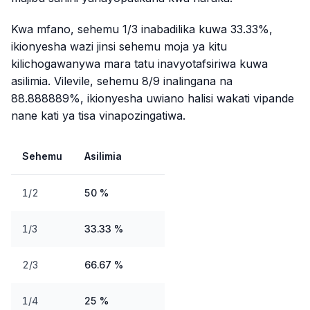
Kwa mfano, sehemu 1/3 inabadilika kuwa 33.33%,
ikionyesha wazi jinsi sehemu moja ya kitu
kilichogawanywa mara tatu inavyotafsiriwa kuwa
asilimia. Vilevile, sehemu 8/9 inalingana na
88.888889%, ikionyesha uwiano halisi wakati vipande
nane kati ya tisa vinapozingatiwa.
Sehemu
Asilimia
1/2
50 %
1/3
33.33 %
2/3
66.67 %
1/4
25 %