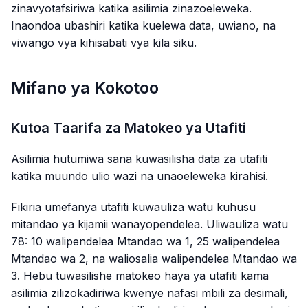
zinavyotafsiriwa katika asilimia zinazoeleweka.
Inaondoa ubashiri katika kuelewa data, uwiano, na
viwango vya kihisabati vya kila siku.
Mifano ya Kokotoo
Kutoa Taarifa za Matokeo ya Utafiti
Asilimia hutumiwa sana kuwasilisha data za utafiti
katika muundo ulio wazi na unaoeleweka kirahisi.
Fikiria umefanya utafiti kuwauliza watu kuhusu
mitandao ya kijamii wanayopendelea. Uliwauliza watu
78: 10 walipendelea Mtandao wa 1, 25 walipendelea
Mtandao wa 2, na waliosalia walipendelea Mtandao wa
3. Hebu tuwasilishe matokeo haya ya utafiti kama
asilimia zilizokadiriwa kwenye nafasi mbili za desimali,