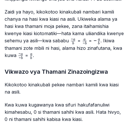
Zaidi ya hayo, kikokotoo kinakubali nambari kamili
chanya na hasi kwa kiasi na asili. Ukiweka alama ya
hasi kwa thamani moja pekee, zana itaihamishia
kwenye kiasi kiotomatiki—hata kama uliiandika kwenye
−
\frac{-
\frac{a}
-
−
a
a
a
sehemu ya asili—kwa sababu
=
=
. Ikiwa
−
b
b
b
a}{b}
{-b}
\frac{a}
thamani zote mbili ni hasi, alama hizo zinafutana, kwa
{b}
−
\frac{-
\frac{a}
a
a
kuwa
=
.
−
b
b
a}{-b}
{b}
Vikwazo vya Thamani Zinazoingizwa
Kikokotoo kinakubali pekee nambari kamili kwa kiasi
na asili.
Kwa kuwa kugawanya kwa sifuri hakufafanuliwi
kimahesabu, 0 si thamani sahihi kwa asili. Hata hivyo,
0 ni thamani sahihi kabisa kwa kiasi.