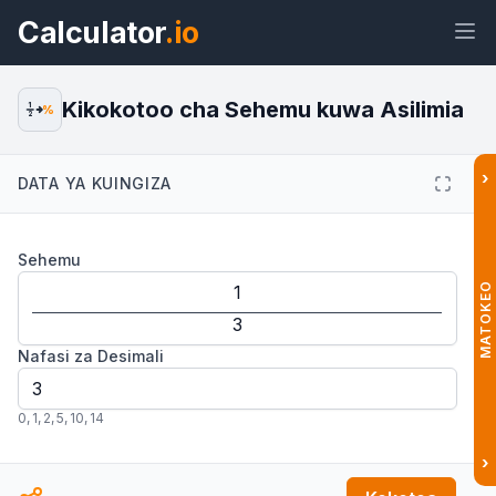
Calculator
.io
Kikokotoo cha Sehemu kuwa Asilimia
1
%
2
›
DATA YA KUINGIZA
Wijeti
Kiungo
Maandishi
HTML
Sehemu
Muhtasari Kikokotoo cha Sehemu
kuwa Asilimia Wijeti
MATOKEO
Nafasi za Desimali
0
,
1
,
2
,
5
,
10
,
14
›