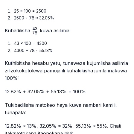
25 × 100 = 2500
2500 ÷ 78 ≈ 32.05%
43
\frac{43}
Kubadilisha
kuwa asilimia:
78
{78}
43 × 100 = 4300
4300 ÷ 78 ≈ 55.13%
Kuthibitisha hesabu yetu, tunaweza kujumlisha asilimia
zilizokokotolewa pamoja ili kuhakikisha jumla inakuwa
100%:
12.82% + 32.05% + 55.13% = 100%
Tukibadilisha matokeo haya kuwa nambari kamili,
tunapata:
12.82% ≈ 13%, 32.05% ≈ 32%, 55.13% ≈ 55%. Chati
itakayotokana itaonekana hivi: