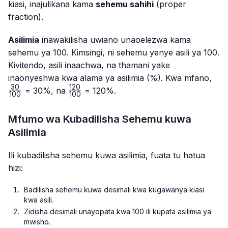
kiasi, inajulikana kama
sehemu sahihi
(proper
fraction).
Asilimia
inawakilisha uwiano unaoelezwa kama
sehemu ya 100. Kimsingi, ni sehemu yenye asili ya 100.
Kivitendo, asili inaachwa, na thamani yake
\fr
inaonyeshwa kwa alama ya asilimia (%). Kwa mfano,
{10
30
120
\frac{120}
= 30%, na
= 120%.
100
100
{100}
Mfumo wa Kubadilisha Sehemu kuwa
Asilimia
Ili kubadilisha sehemu kuwa asilimia, fuata tu hatua
hizi:
Badilisha sehemu kuwa desimali kwa kugawanya kiasi
kwa asili.
Zidisha desimali unayopata kwa 100 ili kupata asilimia ya
mwisho.