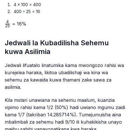
4 × 100 = 400
400 ÷ 25 = 16
4
\frac{4}
= 16%
25
{25}
Jedwali la Kubadilisha Sehemu
kuwa Asilimia
Jedwali lifuatalo linatumika kama mwongozo rahisi wa
kurejelea haraka, likitoa ubadilishaji wa kina wa
sehemu za kawaida kuwa thamani zake sawa za
asilimia.
Kila mstari unawiana na sehemu maalum, kuanzia
vipimo rahisi kama 1/2 (50%) hadi uwiano mgumu zaidi
kama 1/7 (takriban 14.285714%). Tumejumuisha aina
mbalimbali za sehemu hadi 9/10 ili kuhakikisha unayo
majibu sahihi yanayopatikana kwa haraka.