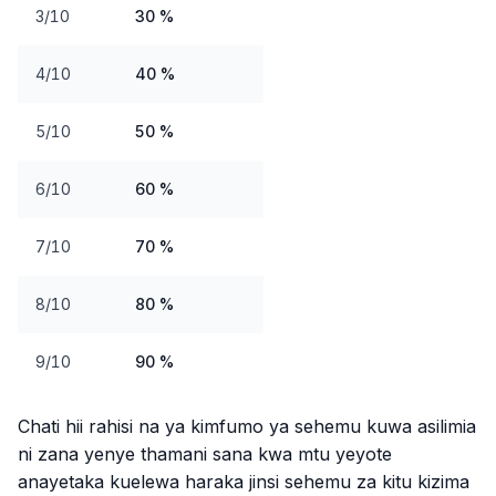
3/10
30 %
4/10
40 %
5/10
50 %
6/10
60 %
7/10
70 %
8/10
80 %
9/10
90 %
Chati hii rahisi na ya kimfumo ya sehemu kuwa asilimia
ni zana yenye thamani sana kwa mtu yeyote
anayetaka kuelewa haraka jinsi sehemu za kitu kizima