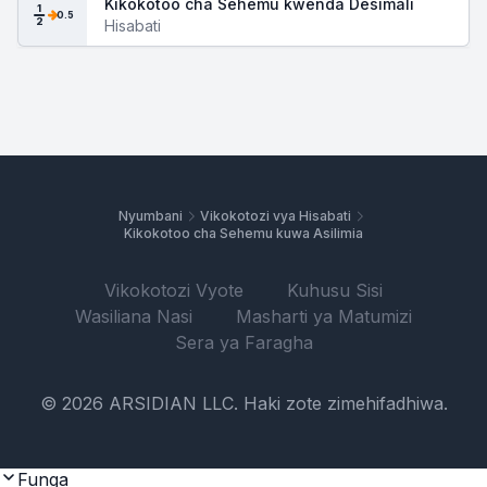
Kikokotoo cha Sehemu kwenda Desimali
1
0.5
2
Hisabati
Nyumbani
Vikokotozi vya Hisabati
Kikokotoo cha Sehemu kuwa Asilimia
Vikokotozi Vyote
Kuhusu Sisi
Wasiliana Nasi
Masharti ya Matumizi
Sera ya Faragha
© 2026 ARSIDIAN LLC. Haki zote zimehifadhiwa.
Funga