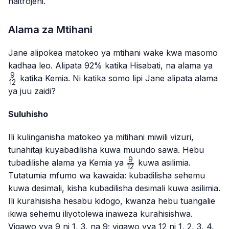
naitrojeni.
Alama za Mtihani
Jane alipokea matokeo ya mtihani wake kwa masomo
\fr
kadhaa leo. Alipata 92% katika Hisabati, na alama ya
{12
9
katika Kemia. Ni katika somo lipi Jane alipata alama
12
ya juu zaidi?
Suluhisho
Ili kulinganisha matokeo ya mitihani miwili vizuri,
tunahitaji kuyabadilisha kuwa muundo sawa. Hebu
9
\frac{9}
tubadilishe alama ya Kemia ya
kuwa asilimia.
12
{12}
Tutatumia mfumo wa kawaida: kubadilisha sehemu
kuwa desimali, kisha kubadilisha desimali kuwa asilimia.
Ili kurahisisha hesabu kidogo, kwanza hebu tuangalie
ikiwa sehemu iliyotolewa inaweza kurahisishwa.
Vigawo vya 9 ni 1, 3, na 9; vigawo vya 12 ni 1, 2, 3, 4,