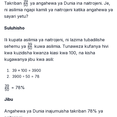
39
\frac{39}
Takriban
ya angahewa ya Dunia ina naitrojeni. Je,
50
{50}
ni asilimia ngapi kamili ya naitrojeni katika angahewa ya
sayari yetu?
Suluhisho
Ili kupata asilimia ya naitrojeni, ni lazima tubadilishe
39
\frac{39}
sehemu ya
kuwa asilimia. Tunaweza kufanya hivi
50
{50}
kwa kuzidisha kwanza kiasi kwa 100, na kisha
kugawanya jibu kwa asili:
39 × 100 = 3900
3900 ÷ 50 = 78
39
\frac{39}
= 78%
50
{50}
Jibu
Angahewa ya Dunia inajumuisha takriban 78% ya