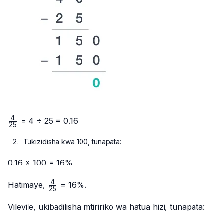
4
\frac{4}
= 4 ÷ 25 = 0.16
25
{25}
Tukizidisha kwa 100, tunapata:
0.16 × 100 = 16%
4
\frac{4}
Hatimaye,
= 16%.
25
{25}
Vilevile, ukibadilisha mtiririko wa hatua hizi, tunapata: