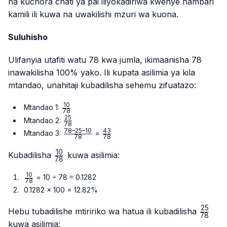
na kuchora chati ya pai iliyokadiriwa kwenye nambari
kamili ili kuwa na uwakilishi mzuri wa kuona.
Suluhisho
Ulifanyia utafiti watu 78 kwa jumla, ikimaanisha 78
inawakilisha 100% yako. Ili kupata asilimia ya kila
mtandao, unahitaji kubadilisha sehemu zifuatazo:
10
\frac{10}
Mtandao 1:
78
{78}
25
\frac{25}
Mtandao 2:
78
{78}
78–25–10
43
\frac{78
\frac{43}
Mtandao 3:
=
78
78
– 25 –
{78}
10
10}{78}
\frac{10}
Kubadilisha
kuwa asilimia:
78
{78}
10
\frac{10}
= 10 ÷ 78 ≈ 0.1282
78
{78}
0.1282 × 100 = 12.82%
25
\frac{
Hebu tubadilishe mtiririko wa hatua ili kubadilisha
78
{78}
kuwa asilimia: