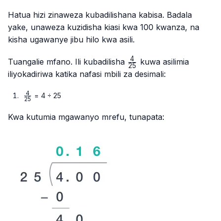
Hatua hizi zinaweza kubadilishana kabisa. Badala
yake, unaweza kuzidisha kiasi kwa 100 kwanza, na
kisha ugawanye jibu hilo kwa asili.
4
\frac{4}
Tuangalie mfano. Ili kubadilisha
kuwa asilimia
25
{25}
iliyokadiriwa katika nafasi mbili za desimali:
4
\frac{4}
= 4 ÷ 25
25
{25}
Kwa kutumia mgawanyo mrefu, tunapata: