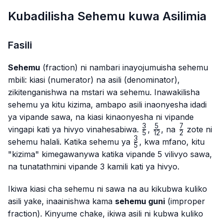
Kubadilisha Sehemu kuwa Asilimia
Fasili
Sehemu
(fraction) ni nambari inayojumuisha sehemu
mbili: kiasi (numerator) na asili (denominator),
zikitenganishwa na mstari wa sehemu. Inawakilisha
sehemu ya kitu kizima, ambapo asili inaonyesha idadi
ya vipande sawa, na kiasi kinaonyesha ni vipande
3
5
7
\frac{3}
\frac{5}
\frac{7}
vingapi kati ya hivyo vinahesabiwa.
,
, na
zote ni
5
12
2
{5}
{12}
{2}
3
\frac{3}
sehemu halali. Katika sehemu ya
, kwa mfano, kitu
5
{5}
"kizima" kimegawanywa katika vipande 5 vilivyo sawa,
na tunatathmini vipande 3 kamili kati ya hivyo.
Ikiwa kiasi cha sehemu ni sawa na au kikubwa kuliko
asili yake, inaainishwa kama
sehemu guni
(improper
fraction). Kinyume chake, ikiwa asili ni kubwa kuliko