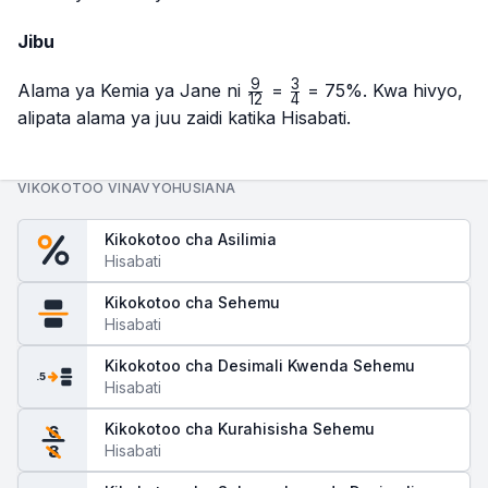
Jibu
9
3
\frac{9}
\frac{3}
Alama ya Kemia ya Jane ni
=
= 75%. Kwa hivyo,
12
4
{12}
{4}
alipata alama ya juu zaidi katika Hisabati.
VIKOKOTOO VINAVYOHUSIANA
Kikokotoo cha Asilimia
Hisabati
Kikokotoo cha Sehemu
Hisabati
Kikokotoo cha Desimali Kwenda Sehemu
.5
Hisabati
Kikokotoo cha Kurahisisha Sehemu
6
Hisabati
8