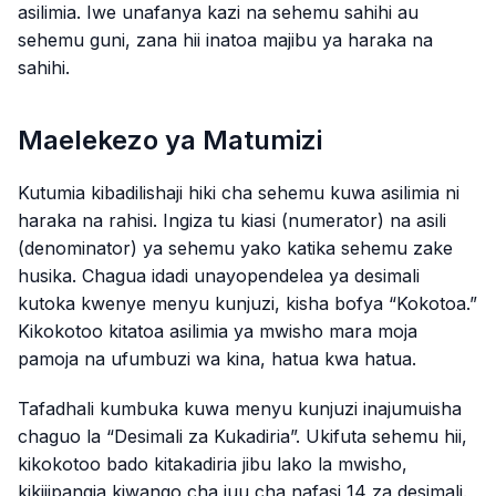
asilimia. Iwe unafanya kazi na sehemu sahihi au
sehemu guni, zana hii inatoa majibu ya haraka na
sahihi.
Maelekezo ya Matumizi
Kutumia kibadilishaji hiki cha sehemu kuwa asilimia ni
haraka na rahisi. Ingiza tu kiasi (numerator) na asili
(denominator) ya sehemu yako katika sehemu zake
husika. Chagua idadi unayopendelea ya desimali
kutoka kwenye menyu kunjuzi, kisha bofya “Kokotoa.”
Kikokotoo kitatoa asilimia ya mwisho mara moja
pamoja na ufumbuzi wa kina, hatua kwa hatua.
Tafadhali kumbuka kuwa menyu kunjuzi inajumuisha
chaguo la “Desimali za Kukadiria”. Ukifuta sehemu hii,
kikokotoo bado kitakadiria jibu lako la mwisho,
kikijipangia kiwango cha juu cha nafasi 14 za desimali.