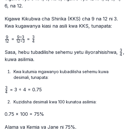
6, na 12.
Kigawe Kikubwa cha Shirika (KKS) cha 9 na 12 ni 3.
Kwa kugawanya kiasi na asili kwa KKS, tunapata:
9
9
÷
3
3
\frac{9}
\frac{9
\frac{3}
=
=
12
12
÷
3
4
{12}
÷ 3}
{4}
3
{12 ÷
\fr
Sasa, hebu tubadilishe sehemu yetu iliyorahisishwa,
,
4
3}
{4}
kuwa asilimia.
Kwa kutumia mgawanyo kubadilisha sehemu kuwa
desimali, tunapata:
3
\frac{3}
= 3 ÷ 4 = 0.75
4
{4}
Kuzidisha desimali kwa 100 kunatoa asilimia:
0.75 × 100 = 75%
Alama ya Kemia ya Jane ni 75%.