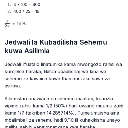
4 × 100 = 400
400 ÷ 25 = 16
4
\frac{4}
= 16%
25
{25}
Jedwali la Kubadilisha Sehemu
kuwa Asilimia
Jedwali lifuatalo linatumika kama mwongozo rahisi wa
kurejelea haraka, likitoa ubadilishaji wa kina wa
sehemu za kawaida kuwa thamani zake sawa za
asilimia.
Kila mstari unawiana na sehemu maalum, kuanzia
vipimo rahisi kama 1/2 (50%) hadi uwiano mgumu zaidi
kama 1/7 (takriban 14.285714%). Tumejumuisha aina
mbalimbali za sehemu hadi 9/10 ili kuhakikisha unayo
majibu sahihi yanayopatikana kwa haraka.