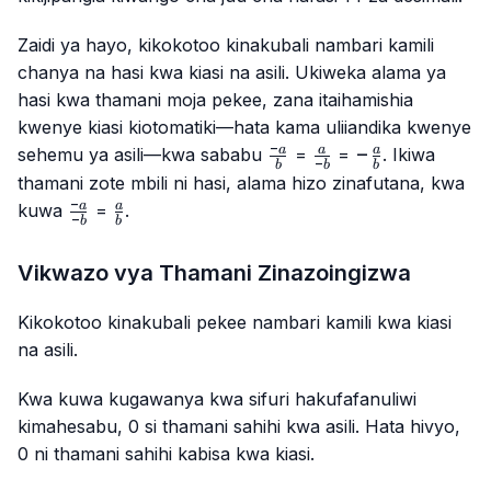
Zaidi ya hayo, kikokotoo kinakubali nambari kamili
chanya na hasi kwa kiasi na asili. Ukiweka alama ya
hasi kwa thamani moja pekee, zana itaihamishia
kwenye kiasi kiotomatiki—hata kama uliiandika kwenye
−
\frac{-
\frac{a}
-
−
a
a
a
sehemu ya asili—kwa sababu
=
=
. Ikiwa
−
b
b
b
a}{b}
{-b}
\frac{a}
thamani zote mbili ni hasi, alama hizo zinafutana, kwa
{b}
−
\frac{-
\frac{a}
a
a
kuwa
=
.
−
b
b
a}{-b}
{b}
Vikwazo vya Thamani Zinazoingizwa
Kikokotoo kinakubali pekee nambari kamili kwa kiasi
na asili.
Kwa kuwa kugawanya kwa sifuri hakufafanuliwi
kimahesabu, 0 si thamani sahihi kwa asili. Hata hivyo,
0 ni thamani sahihi kabisa kwa kiasi.