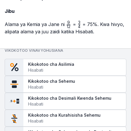
Jibu
9
3
\frac{9}
\frac{3}
Alama ya Kemia ya Jane ni
=
= 75%. Kwa hivyo,
12
4
{12}
{4}
alipata alama ya juu zaidi katika Hisabati.
VIKOKOTOO VINAVYOHUSIANA
Kikokotoo cha Asilimia
Hisabati
Kikokotoo cha Sehemu
Hisabati
Kikokotoo cha Desimali Kwenda Sehemu
.5
Hisabati
Kikokotoo cha Kurahisisha Sehemu
6
Hisabati
8