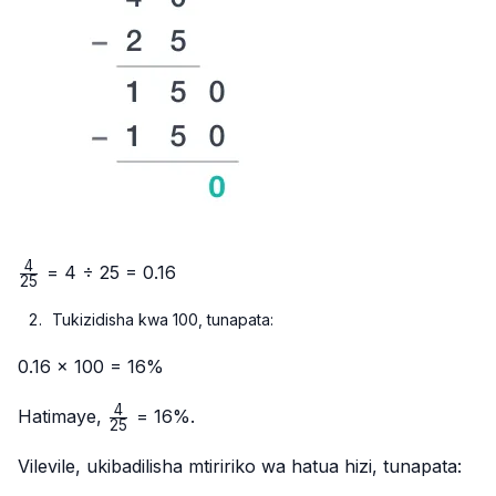
4
\frac{4}
= 4 ÷ 25 = 0.16
25
{25}
Tukizidisha kwa 100, tunapata:
0.16 × 100 = 16%
4
\frac{4}
Hatimaye,
= 16%.
25
{25}
Vilevile, ukibadilisha mtiririko wa hatua hizi, tunapata: