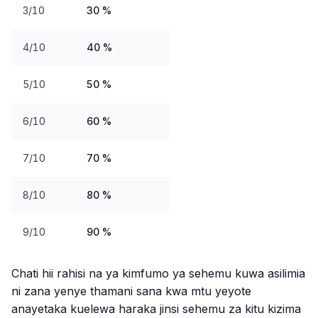
3/10
30 %
4/10
40 %
5/10
50 %
6/10
60 %
7/10
70 %
8/10
80 %
9/10
90 %
Chati hii rahisi na ya kimfumo ya sehemu kuwa asilimia
ni zana yenye thamani sana kwa mtu yeyote
anayetaka kuelewa haraka jinsi sehemu za kitu kizima