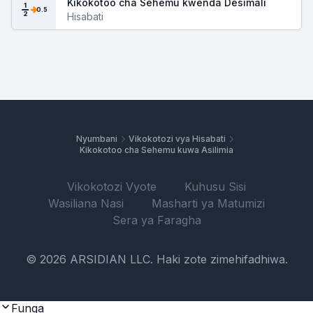
Kikokotoo cha Sehemu kwenda Desimali
1
0.5
2
Hisabati
Nyumbani
Vikokotozi vya Hisabati
Kikokotoo cha Sehemu kuwa Asilimia
Vikokotozi Vyote
Kuhusu Sisi
Wasiliana Nasi
Masharti ya Matumizi
Sera ya Faragha
© 2026 ARSIDIAN LLC. Haki zote zimehifadhiwa.
Funga