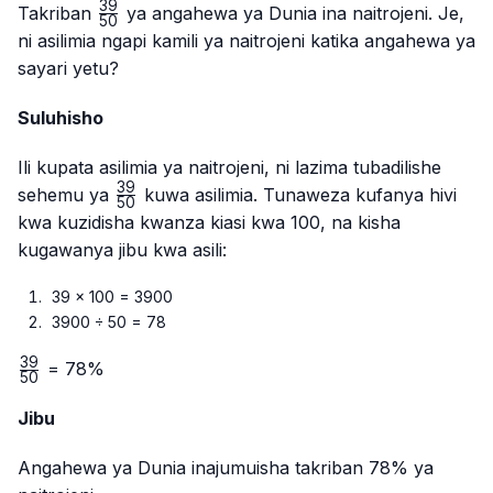
39
\frac{39}
Takriban
ya angahewa ya Dunia ina naitrojeni. Je,
50
{50}
ni asilimia ngapi kamili ya naitrojeni katika angahewa ya
sayari yetu?
Suluhisho
Ili kupata asilimia ya naitrojeni, ni lazima tubadilishe
39
\frac{39}
sehemu ya
kuwa asilimia. Tunaweza kufanya hivi
50
{50}
kwa kuzidisha kwanza kiasi kwa 100, na kisha
kugawanya jibu kwa asili:
39 × 100 = 3900
3900 ÷ 50 = 78
39
\frac{39}
= 78%
50
{50}
Jibu
Angahewa ya Dunia inajumuisha takriban 78% ya