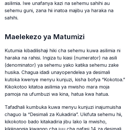
asilimia. Iwe unafanya kazi na sehemu sahihi au
sehemu guni, zana hii inatoa majibu ya haraka na
sahihi.
Maelekezo ya Matumizi
Kutumia kibadilishaji hiki cha sehemu kuwa asilimia ni
haraka na rahisi. Ingiza tu kiasi (numerator) na asili
(denominator) ya sehemu yako katika sehemu zake
husika. Chagua idadi unayopendelea ya desimali
kutoka kwenye menyu kunjuzi, kisha bofya “Kokotoa.”
Kikokotoo kitatoa asilimia ya mwisho mara moja
pamoja na ufumbuzi wa kina, hatua kwa hatua.
Tafadhali kumbuka kuwa menyu kunjuzi inajumuisha
chaguo la “Desimali za Kukadiria”. Ukifuta sehemu hii,
kikokotoo bado kitakadiria jibu lako la mwisho,
kikijipangia kiwango cha juu cha nafasi 14 za desimali.