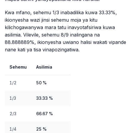
Kwa mfano, sehemu 1/3 inabadilika kuwa 33.33%,
ikionyesha wazi jinsi sehemu moja ya kitu
kilichogawanywa mara tatu inavyotafsiriwa kuwa
asilimia. Vilevile, sehemu 8/9 inalingana na
88.888889%, ikionyesha uwiano halisi wakati vipande
nane kati ya tisa vinapozingatiwa.
Sehemu
Asilimia
1/2
50 %
1/3
33.33 %
2/3
66.67 %
1/4
25 %