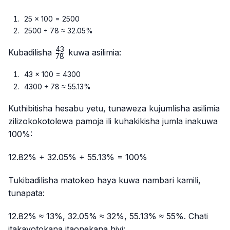
25 × 100 = 2500
2500 ÷ 78 ≈ 32.05%
43
\frac{43}
Kubadilisha
kuwa asilimia:
78
{78}
43 × 100 = 4300
4300 ÷ 78 ≈ 55.13%
Kuthibitisha hesabu yetu, tunaweza kujumlisha asilimia
zilizokokotolewa pamoja ili kuhakikisha jumla inakuwa
100%:
12.82% + 32.05% + 55.13% = 100%
Tukibadilisha matokeo haya kuwa nambari kamili,
tunapata:
12.82% ≈ 13%, 32.05% ≈ 32%, 55.13% ≈ 55%. Chati
itakayotokana itaonekana hivi: