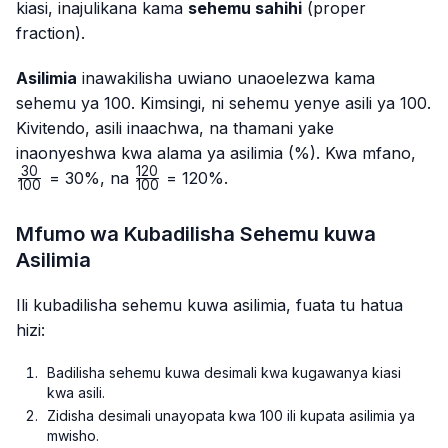
kiasi, inajulikana kama
sehemu sahihi
(proper
fraction).
Asilimia
inawakilisha uwiano unaoelezwa kama
sehemu ya 100. Kimsingi, ni sehemu yenye asili ya 100.
Kivitendo, asili inaachwa, na thamani yake
\fr
inaonyeshwa kwa alama ya asilimia (%). Kwa mfano,
{10
30
120
\frac{120}
= 30%, na
= 120%.
100
100
{100}
Mfumo wa Kubadilisha Sehemu kuwa
Asilimia
Ili kubadilisha sehemu kuwa asilimia, fuata tu hatua
hizi:
Badilisha sehemu kuwa desimali kwa kugawanya kiasi
kwa asili.
Zidisha desimali unayopata kwa 100 ili kupata asilimia ya
mwisho.