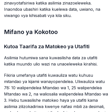
zinavyotafsiriwa katika asilimia zinazoeleweka.
Inaondoa ubashiri katika kuelewa data, uwiano, na
viwango vya kihisabati vya kila siku.
Mifano ya Kokotoo
Kutoa Taarifa za Matokeo ya Utafiti
Asilimia hutumiwa sana kuwasilisha data za utafiti
katika muundo ulio wazi na unaoeleweka kirahisi.
Fikiria umefanya utafiti kuwauliza watu kuhusu
mitandao ya kijamii wanayopendelea. Uliwauliza watu
78: 10 walipendelea Mtandao wa 1, 25 walipendelea
Mtandao wa 2, na waliosalia walipendelea Mtandao wa
3. Hebu tuwasilishe matokeo haya ya utafiti kama
asilimia zilizokadiriwa kwenye nafasi mbili za desimali,