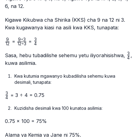
6, na 12.
Kigawe Kikubwa cha Shirika (KKS) cha 9 na 12 ni 3.
Kwa kugawanya kiasi na asili kwa KKS, tunapata:
9
9
÷
3
3
\frac{9}
\frac{9
\frac{3}
=
=
12
12
÷
3
4
{12}
÷ 3}
{4}
3
{12 ÷
\fr
Sasa, hebu tubadilishe sehemu yetu iliyorahisishwa,
,
4
3}
{4}
kuwa asilimia.
Kwa kutumia mgawanyo kubadilisha sehemu kuwa
desimali, tunapata:
3
\frac{3}
= 3 ÷ 4 = 0.75
4
{4}
Kuzidisha desimali kwa 100 kunatoa asilimia:
0.75 × 100 = 75%
Alama ya Kemia ya Jane ni 75%.