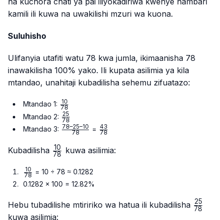
na kuchora chati ya pai iliyokadiriwa kwenye nambari
kamili ili kuwa na uwakilishi mzuri wa kuona.
Suluhisho
Ulifanyia utafiti watu 78 kwa jumla, ikimaanisha 78
inawakilisha 100% yako. Ili kupata asilimia ya kila
mtandao, unahitaji kubadilisha sehemu zifuatazo:
10
\frac{10}
Mtandao 1:
78
{78}
25
\frac{25}
Mtandao 2:
78
{78}
78–25–10
43
\frac{78
\frac{43}
Mtandao 3:
=
78
78
– 25 –
{78}
10
10}{78}
\frac{10}
Kubadilisha
kuwa asilimia:
78
{78}
10
\frac{10}
= 10 ÷ 78 ≈ 0.1282
78
{78}
0.1282 × 100 = 12.82%
25
\frac{
Hebu tubadilishe mtiririko wa hatua ili kubadilisha
78
{78}
kuwa asilimia: