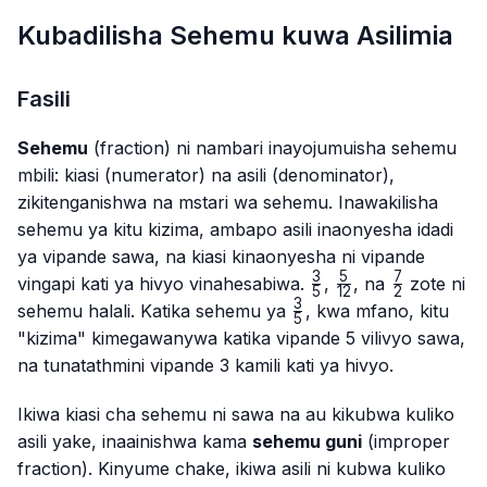
Kubadilisha Sehemu kuwa Asilimia
Fasili
Sehemu
(fraction) ni nambari inayojumuisha sehemu
mbili: kiasi (numerator) na asili (denominator),
zikitenganishwa na mstari wa sehemu. Inawakilisha
sehemu ya kitu kizima, ambapo asili inaonyesha idadi
ya vipande sawa, na kiasi kinaonyesha ni vipande
3
5
7
\frac{3}
\frac{5}
\frac{7}
vingapi kati ya hivyo vinahesabiwa.
,
, na
zote ni
5
12
2
{5}
{12}
{2}
3
\frac{3}
sehemu halali. Katika sehemu ya
, kwa mfano, kitu
5
{5}
"kizima" kimegawanywa katika vipande 5 vilivyo sawa,
na tunatathmini vipande 3 kamili kati ya hivyo.
Ikiwa kiasi cha sehemu ni sawa na au kikubwa kuliko
asili yake, inaainishwa kama
sehemu guni
(improper
fraction). Kinyume chake, ikiwa asili ni kubwa kuliko