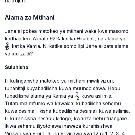
naitrojeni.
Alama za Mtihani
Jane alipokea matokeo ya mtihani wake kwa masomo
\fr
kadhaa leo. Alipata 92% katika Hisabati, na alama ya
{12
9
katika Kemia. Ni katika somo lipi Jane alipata alama
12
ya juu zaidi?
Suluhisho
Ili kulinganisha matokeo ya mitihani miwili vizuri,
tunahitaji kuyabadilisha kuwa muundo sawa. Hebu
9
\frac{9}
tubadilishe alama ya Kemia ya
kuwa asilimia.
12
{12}
Tutatumia mfumo wa kawaida: kubadilisha sehemu
kuwa desimali, kisha kubadilisha desimali kuwa asilimia.
Ili kurahisisha hesabu kidogo, kwanza hebu tuangalie
ikiwa sehemu iliyotolewa inaweza kurahisishwa.
Vigawo vya 9 ni 1, 3, na 9; vigawo vya 12 ni 1, 2, 3, 4,