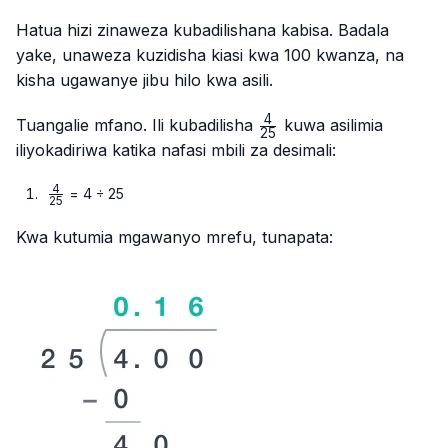
Hatua hizi zinaweza kubadilishana kabisa. Badala
yake, unaweza kuzidisha kiasi kwa 100 kwanza, na
kisha ugawanye jibu hilo kwa asili.
4
\frac{4}
Tuangalie mfano. Ili kubadilisha
kuwa asilimia
25
{25}
iliyokadiriwa katika nafasi mbili za desimali:
4
\frac{4}
= 4 ÷ 25
25
{25}
Kwa kutumia mgawanyo mrefu, tunapata: