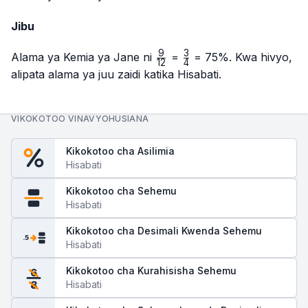
Jibu
9
3
\frac{9}
\frac{3}
Alama ya Kemia ya Jane ni
=
= 75%. Kwa hivyo,
12
4
{12}
{4}
alipata alama ya juu zaidi katika Hisabati.
VIKOKOTOO VINAVYOHUSIANA
Kikokotoo cha Asilimia
Hisabati
Kikokotoo cha Sehemu
Hisabati
Kikokotoo cha Desimali Kwenda Sehemu
.5
Hisabati
Kikokotoo cha Kurahisisha Sehemu
6
Hisabati
8