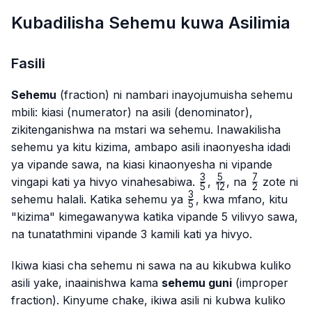
Kubadilisha Sehemu kuwa Asilimia
Fasili
Sehemu
(fraction) ni nambari inayojumuisha sehemu
mbili: kiasi (numerator) na asili (denominator),
zikitenganishwa na mstari wa sehemu. Inawakilisha
sehemu ya kitu kizima, ambapo asili inaonyesha idadi
ya vipande sawa, na kiasi kinaonyesha ni vipande
3
5
7
\frac{3}
\frac{5}
\frac{7}
vingapi kati ya hivyo vinahesabiwa.
,
, na
zote ni
5
12
2
{5}
{12}
{2}
3
\frac{3}
sehemu halali. Katika sehemu ya
, kwa mfano, kitu
5
{5}
"kizima" kimegawanywa katika vipande 5 vilivyo sawa,
na tunatathmini vipande 3 kamili kati ya hivyo.
Ikiwa kiasi cha sehemu ni sawa na au kikubwa kuliko
asili yake, inaainishwa kama
sehemu guni
(improper
fraction). Kinyume chake, ikiwa asili ni kubwa kuliko