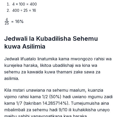
4 × 100 = 400
400 ÷ 25 = 16
4
\frac{4}
= 16%
25
{25}
Jedwali la Kubadilisha Sehemu
kuwa Asilimia
Jedwali lifuatalo linatumika kama mwongozo rahisi wa
kurejelea haraka, likitoa ubadilishaji wa kina wa
sehemu za kawaida kuwa thamani zake sawa za
asilimia.
Kila mstari unawiana na sehemu maalum, kuanzia
vipimo rahisi kama 1/2 (50%) hadi uwiano mgumu zaidi
kama 1/7 (takriban 14.285714%). Tumejumuisha aina
mbalimbali za sehemu hadi 9/10 ili kuhakikisha unayo
majibu sahihi yanayopatikana kwa haraka.