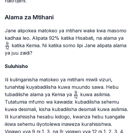
naitrojeni.
Alama za Mtihani
Jane alipokea matokeo ya mtihani wake kwa masomo
\fr
kadhaa leo. Alipata 92% katika Hisabati, na alama ya
{12
9
katika Kemia. Ni katika somo lipi Jane alipata alama
12
ya juu zaidi?
Suluhisho
Ili kulinganisha matokeo ya mitihani miwili vizuri,
tunahitaji kuyabadilisha kuwa muundo sawa. Hebu
9
\frac{9}
tubadilishe alama ya Kemia ya
kuwa asilimia.
12
{12}
Tutatumia mfumo wa kawaida: kubadilisha sehemu
kuwa desimali, kisha kubadilisha desimali kuwa asilimia.
Ili kurahisisha hesabu kidogo, kwanza hebu tuangalie
ikiwa sehemu iliyotolewa inaweza kurahisishwa.
Vigawo vya 9 ni 1, 3, na 9; vigawo vya 12 ni 1, 2, 3, 4,