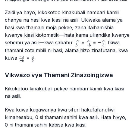
Zaidi ya hayo, kikokotoo kinakubali nambari kamili
chanya na hasi kwa kiasi na asili. Ukiweka alama ya
hasi kwa thamani moja pekee, zana itaihamishia
kwenye kiasi kiotomatiki—hata kama uliiandika kwenye
−
\frac{-
\frac{a}
-
−
a
a
a
sehemu ya asili—kwa sababu
=
=
. Ikiwa
−
b
b
b
a}{b}
{-b}
\frac{a}
thamani zote mbili ni hasi, alama hizo zinafutana, kwa
{b}
−
\frac{-
\frac{a}
a
a
kuwa
=
.
−
b
b
a}{-b}
{b}
Vikwazo vya Thamani Zinazoingizwa
Kikokotoo kinakubali pekee nambari kamili kwa kiasi
na asili.
Kwa kuwa kugawanya kwa sifuri hakufafanuliwi
kimahesabu, 0 si thamani sahihi kwa asili. Hata hivyo,
0 ni thamani sahihi kabisa kwa kiasi.