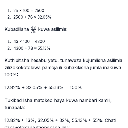
25 × 100 = 2500
2500 ÷ 78 ≈ 32.05%
43
\frac{43}
Kubadilisha
kuwa asilimia:
78
{78}
43 × 100 = 4300
4300 ÷ 78 ≈ 55.13%
Kuthibitisha hesabu yetu, tunaweza kujumlisha asilimia
zilizokokotolewa pamoja ili kuhakikisha jumla inakuwa
100%:
12.82% + 32.05% + 55.13% = 100%
Tukibadilisha matokeo haya kuwa nambari kamili,
tunapata:
12.82% ≈ 13%, 32.05% ≈ 32%, 55.13% ≈ 55%. Chati
itakayotokana itaonekana hivi: