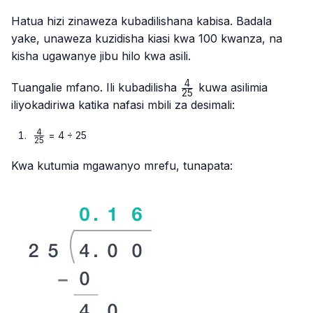
Hatua hizi zinaweza kubadilishana kabisa. Badala
yake, unaweza kuzidisha kiasi kwa 100 kwanza, na
kisha ugawanye jibu hilo kwa asili.
4
\frac{4}
Tuangalie mfano. Ili kubadilisha
kuwa asilimia
25
{25}
iliyokadiriwa katika nafasi mbili za desimali:
4
\frac{4}
= 4 ÷ 25
25
{25}
Kwa kutumia mgawanyo mrefu, tunapata: