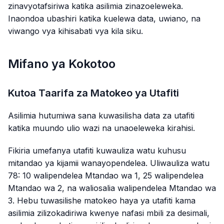
zinavyotafsiriwa katika asilimia zinazoeleweka.
Inaondoa ubashiri katika kuelewa data, uwiano, na
viwango vya kihisabati vya kila siku.
Mifano ya Kokotoo
Kutoa Taarifa za Matokeo ya Utafiti
Asilimia hutumiwa sana kuwasilisha data za utafiti
katika muundo ulio wazi na unaoeleweka kirahisi.
Fikiria umefanya utafiti kuwauliza watu kuhusu
mitandao ya kijamii wanayopendelea. Uliwauliza watu
78: 10 walipendelea Mtandao wa 1, 25 walipendelea
Mtandao wa 2, na waliosalia walipendelea Mtandao wa
3. Hebu tuwasilishe matokeo haya ya utafiti kama
asilimia zilizokadiriwa kwenye nafasi mbili za desimali,