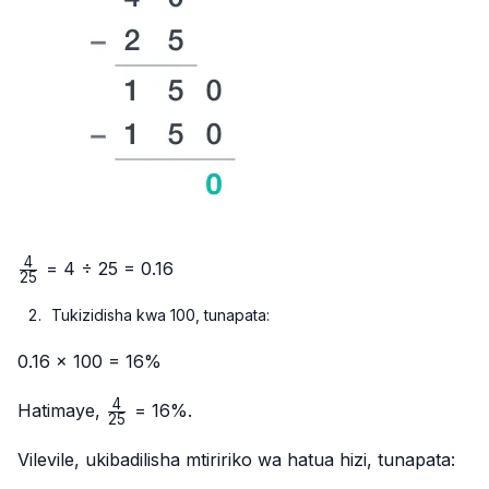
4
\frac{4}
= 4 ÷ 25 = 0.16
25
{25}
Tukizidisha kwa 100, tunapata:
0.16 × 100 = 16%
4
\frac{4}
Hatimaye,
= 16%.
25
{25}
Vilevile, ukibadilisha mtiririko wa hatua hizi, tunapata: