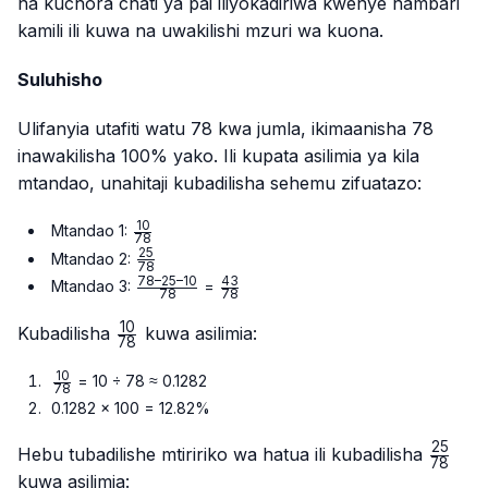
na kuchora chati ya pai iliyokadiriwa kwenye nambari
kamili ili kuwa na uwakilishi mzuri wa kuona.
Suluhisho
Ulifanyia utafiti watu 78 kwa jumla, ikimaanisha 78
inawakilisha 100% yako. Ili kupata asilimia ya kila
mtandao, unahitaji kubadilisha sehemu zifuatazo:
10
\frac{10}
Mtandao 1:
78
{78}
25
\frac{25}
Mtandao 2:
78
{78}
78–25–10
43
\frac{78
\frac{43}
Mtandao 3:
=
78
78
– 25 –
{78}
10
10}{78}
\frac{10}
Kubadilisha
kuwa asilimia:
78
{78}
10
\frac{10}
= 10 ÷ 78 ≈ 0.1282
78
{78}
0.1282 × 100 = 12.82%
25
\frac{
Hebu tubadilishe mtiririko wa hatua ili kubadilisha
78
{78}
kuwa asilimia: