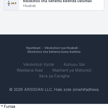
Kikokotoo cha Sehemu kwenda Desimali
1
0.5
2
Hisabati
Nyumbani
Vikokotozi vya Hisabati
Kikokotoo cha Sehemu kuwa Asilimia
Vikokotozi Vyote
Kuhusu Sisi
Wasiliana Nasi
Masharti ya Matumizi
Sera ya Faragha
© 2026 ARSIDIAN LLC. Haki zote zimehifadhiwa.
Funga