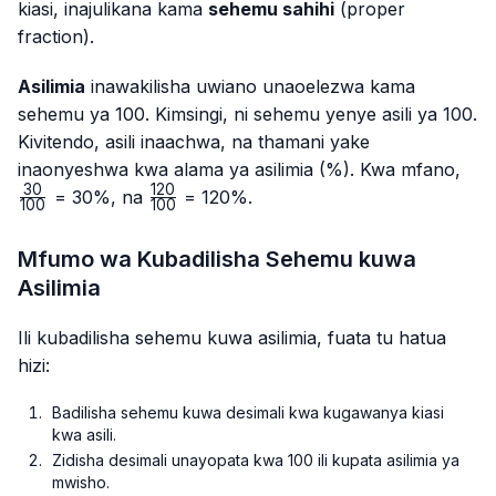
kiasi, inajulikana kama
sehemu sahihi
(proper
fraction).
Asilimia
inawakilisha uwiano unaoelezwa kama
sehemu ya 100. Kimsingi, ni sehemu yenye asili ya 100.
Kivitendo, asili inaachwa, na thamani yake
\fr
inaonyeshwa kwa alama ya asilimia (%). Kwa mfano,
{10
30
120
\frac{120}
= 30%, na
= 120%.
100
100
{100}
Mfumo wa Kubadilisha Sehemu kuwa
Asilimia
Ili kubadilisha sehemu kuwa asilimia, fuata tu hatua
hizi:
Badilisha sehemu kuwa desimali kwa kugawanya kiasi
kwa asili.
Zidisha desimali unayopata kwa 100 ili kupata asilimia ya
mwisho.