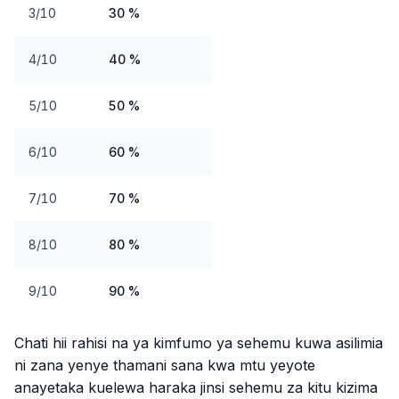
3/10
30 %
4/10
40 %
5/10
50 %
6/10
60 %
7/10
70 %
8/10
80 %
9/10
90 %
Chati hii rahisi na ya kimfumo ya sehemu kuwa asilimia
ni zana yenye thamani sana kwa mtu yeyote
anayetaka kuelewa haraka jinsi sehemu za kitu kizima