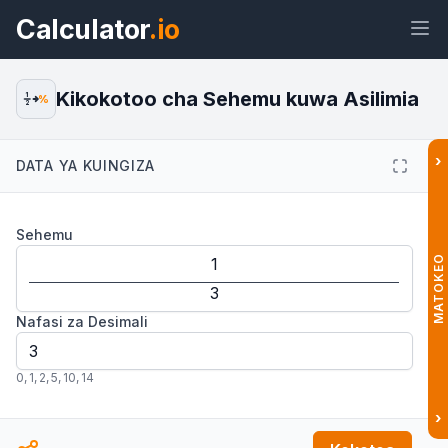
Calculator
.io
Kikokotoo cha Sehemu kuwa Asilimia
1
%
2
›
DATA YA KUINGIZA
Wijeti
Kiungo
Maandishi
HTML
Sehemu
Muhtasari Kikokotoo cha Sehemu
kuwa Asilimia Wijeti
MATOKEO
Nafasi za Desimali
0
,
1
,
2
,
5
,
10
,
14
›