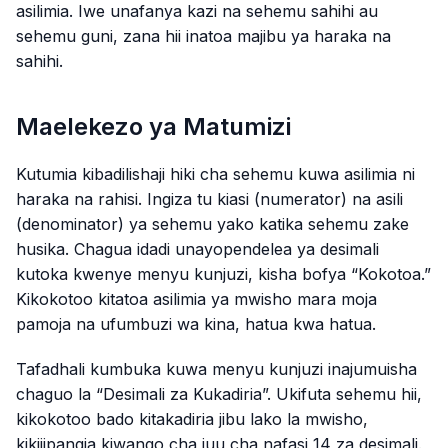
asilimia. Iwe unafanya kazi na sehemu sahihi au
sehemu guni, zana hii inatoa majibu ya haraka na
sahihi.
Maelekezo ya Matumizi
Kutumia kibadilishaji hiki cha sehemu kuwa asilimia ni
haraka na rahisi. Ingiza tu kiasi (numerator) na asili
(denominator) ya sehemu yako katika sehemu zake
husika. Chagua idadi unayopendelea ya desimali
kutoka kwenye menyu kunjuzi, kisha bofya “Kokotoa.”
Kikokotoo kitatoa asilimia ya mwisho mara moja
pamoja na ufumbuzi wa kina, hatua kwa hatua.
Tafadhali kumbuka kuwa menyu kunjuzi inajumuisha
chaguo la “Desimali za Kukadiria”. Ukifuta sehemu hii,
kikokotoo bado kitakadiria jibu lako la mwisho,
kikijipangia kiwango cha juu cha nafasi 14 za desimali.