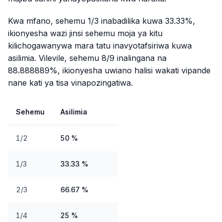
Kwa mfano, sehemu 1/3 inabadilika kuwa 33.33%,
ikionyesha wazi jinsi sehemu moja ya kitu
kilichogawanywa mara tatu inavyotafsiriwa kuwa
asilimia. Vilevile, sehemu 8/9 inalingana na
88.888889%, ikionyesha uwiano halisi wakati vipande
nane kati ya tisa vinapozingatiwa.
Sehemu
Asilimia
1/2
50 %
1/3
33.33 %
2/3
66.67 %
1/4
25 %