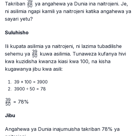
39
\frac{39}
Takriban
ya angahewa ya Dunia ina naitrojeni. Je,
50
{50}
ni asilimia ngapi kamili ya naitrojeni katika angahewa ya
sayari yetu?
Suluhisho
Ili kupata asilimia ya naitrojeni, ni lazima tubadilishe
39
\frac{39}
sehemu ya
kuwa asilimia. Tunaweza kufanya hivi
50
{50}
kwa kuzidisha kwanza kiasi kwa 100, na kisha
kugawanya jibu kwa asili:
39 × 100 = 3900
3900 ÷ 50 = 78
39
\frac{39}
= 78%
50
{50}
Jibu
Angahewa ya Dunia inajumuisha takriban 78% ya