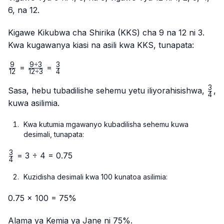
6, na 12.
Kigawe Kikubwa cha Shirika (KKS) cha 9 na 12 ni 3.
Kwa kugawanya kiasi na asili kwa KKS, tunapata:
9
9
÷
3
3
\frac{9}
\frac{9
\frac{3}
=
=
12
12
÷
3
4
{12}
÷ 3}
{4}
3
{12 ÷
\fr
Sasa, hebu tubadilishe sehemu yetu iliyorahisishwa,
,
4
3}
{4}
kuwa asilimia.
Kwa kutumia mgawanyo kubadilisha sehemu kuwa
desimali, tunapata:
3
\frac{3}
= 3 ÷ 4 = 0.75
4
{4}
Kuzidisha desimali kwa 100 kunatoa asilimia:
0.75 × 100 = 75%
Alama ya Kemia ya Jane ni 75%.