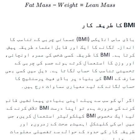
ass = Weight - Fat\ Mass
−
=
F
a
t
M
a
ss
W
e
i
g
h
t
L
e
an
M
a
ss
BMI کا طریقہ کار
باڈی ماس انڈیکس (BMI) جسمانی چربی کے تناسب کا
اندازہ لگانے کا ایک اور قابل اعتماد طریقہ پیش
کرتا ہے۔ BMI کا طریقہ کسی شخص کی عمر، اونچائی،
اور وزن کا استعمال کرتے ہوئے جسم کی چربی کے
تخمینی تناسب کا حساب لگاتا ہے۔ ذیل میں کسی بھی
صارف کے BMI کی بنیاد پر باڈی فیٹ پرسنٹیج کا
حساب لگانے کے لیے معیاری مساوات درج ہیں۔
اگر آپ کو سب سے پہلے اپنی بنیادی پیمائشیں قائم
کرنے کی ضرورت ہے، تو اپنا درست BMI تلاش کرنے کے
لیے ایک مخصوص BMI کیلکولیٹر استعمال کریں، جس
میں اس کی کلینکل اہمیت، صحت کے زمروں، اور
طریقہ کار کی حدود کے حوالے سے تفصیلی معلومات
بھی شامل ہیں۔