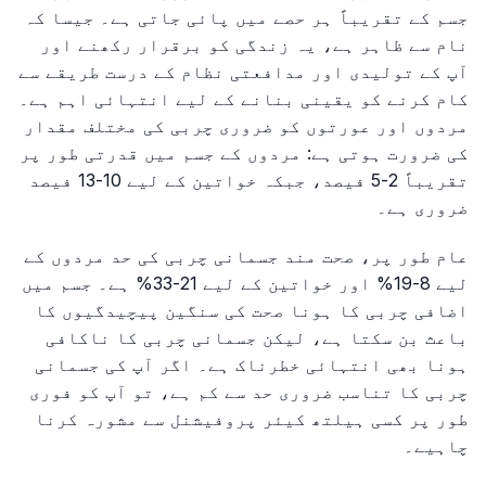
جسم کے تقریباً ہر حصے میں پائی جاتی ہے۔ جیسا کہ
نام سے ظاہر ہے، یہ زندگی کو برقرار رکھنے اور
آپ کے تولیدی اور مدافعتی نظام کے درست طریقے سے
کام کرنے کو یقینی بنانے کے لیے انتہائی اہم ہے۔
مردوں اور عورتوں کو ضروری چربی کی مختلف مقدار
کی ضرورت ہوتی ہے: مردوں کے جسم میں قدرتی طور پر
تقریباً 2-5 فیصد، جبکہ خواتین کے لیے 10-13 فیصد
ضروری ہے۔
عام طور پر، صحت مند جسمانی چربی کی حد مردوں کے
لیے 8-19% اور خواتین کے لیے 21-33% ہے۔ جسم میں
اضافی چربی کا ہونا صحت کی سنگین پیچیدگیوں کا
باعث بن سکتا ہے، لیکن جسمانی چربی کا ناکافی
ہونا بھی انتہائی خطرناک ہے۔ اگر آپ کی جسمانی
چربی کا تناسب ضروری حد سے کم ہے، تو آپ کو فوری
طور پر کسی ہیلتھ کیئر پروفیشنل سے مشورہ کرنا
چاہیے۔