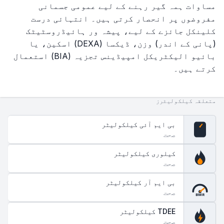
مساوات ہمہ گیر رہنے کے لیے عمومی جسمانی
مفروضوں پر انحصار کرتی ہیں۔ انتہائی درست
کلینکل جائزے کے لیے، پیشہ ور ہائیڈروسٹیٹک
(پانی کے اندر) وزن، ڈیکسا (DEXA) اسکین، یا
بائیو الیکٹریکل امپیڈینس تجزیہ (BIA) استعمال
کرتے ہیں۔
متعلقہ کیلکولیٹرز
بی ایم آئی کیلکولیٹر
صحت
BMI
کیلوری کیلکولیٹر
صحت
بی ایم آر کیلکولیٹر
صحت
BMR
TDEE کیلکولیٹر
صحت