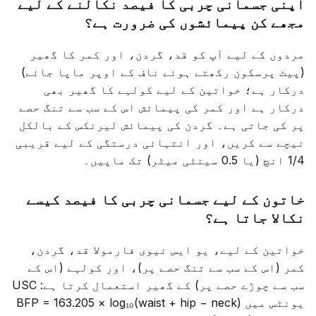
اپنی جسمانی چربی کا فیصد نکالنے کے لیے
مجھے کن پیمائشوں کی ضرورت ہے؟
مردوں کے لیے آپ کو قد، گردن، اور کمر کا گھیر
(پیٹ پرسکون رکھتے ہوئے ناف کے اوپر ماپا جائے)
درکار ہے؛ خواتین کے لیے کولہے کا گھیر بھی
درکار ہے اور کمر کی پیمائش اس کے سب سے تنگ حصے
پر کی جاتی ہے۔ گردن کی پیمائش لیرنکس کے بالکل
نیچے سے کریں، اور انتہائی درستگی کے لیے قریبی
1/4 انچ (یا 0.5 سینٹی میٹر) تک ماپیں۔
خاتون کے لیے جسمانی چربی کا فیصد کیسے
نکالا جاتا ہے؟
خواتین کے لیے، یو ایس نیوی فارمولا قد، گردن،
کمر (اس کے سب سے تنگ حصے پر)، اور کولہے (اس کے
سب سے چوڑے حصے پر) کے گھیر استعمال کرتا ہے: USC
یونٹس میں BFP = 163.205 × log₁₀(waist + hip − neck)