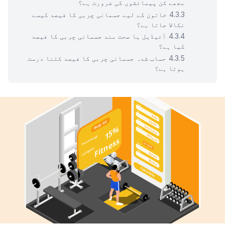
مجھے کن پیمائشوں کی ضرورت ہے؟
خاتون کے لیے جسمانی چربی کا فیصد کیسے
نکالا جاتا ہے؟
آئیڈیل یا صحت مند جسمانی چربی کا فیصد
کیا ہے؟
حساب شدہ جسمانی چربی کا فیصد کتنا درست
ہوتا ہے؟