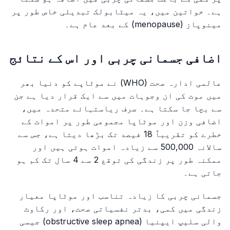
ہے۔ خواتین میں، یہ میٹابولک تبدیلی خاص طور پر
مینوپاز (menopause) کے بعد عام ہے۔
اضافی جسمانی چربی اور اس کے نتائج
عالمی ادارہ صحت (WHO) نے موٹاپے کو دنیا بھر
میں موت کی ان وجوہات میں سے ایک قرار دیا ہے جن
سے بچا جا سکتا ہے۔ صرف ریاستہائے متحدہ میں،
اضافی وزن اور موٹاپا مجموعی طور پر اموات کے
خطرے کو تقریباً 18 فیصد تک بڑھا دیتا ہے، جس سے
سالانہ 500,000 سے زیادہ اموات ہوتی ہیں اور
ممکنہ طور پر زندگی کی توقع 2 سے 4 سال تک کم ہو
جاتی ہے۔
جسمانی چربی کا زیادہ تناسب اور موٹاپا معیار
زندگی میں کمی، بدتر نفسیاتی صحت، اور رکاوٹ
والی سلیپ ایپنیا (obstructive sleep apnea) جیسی