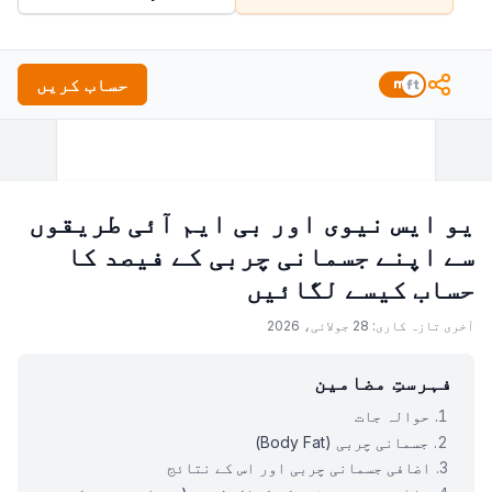
حساب کریں
یو ایس نیوی اور بی ایم آئی طریقوں
سے اپنے جسمانی چربی کے فیصد کا
حساب کیسے لگائیں
آخری تازہ کاری: 28 جولائی، 2026
فہرستِ مضامین
حوالہ جات
جسمانی چربی (Body Fat)
اضافی جسمانی چربی اور اس کے نتائج