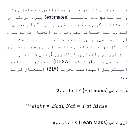
براہ کرم نوٹ کریں کہ ان مساواتوں سے حاصل ہونے
والے نتائج محض تخمینے (estimates) ہیں۔ چونکہ ان
کو جتنا ممکن ہو سکے ہمہ گیر بنایا گیا ہے، اس
لیے وہ بعض جسمانی مفروضوں پر انحصار کرتے ہیں۔
اپنے جسم میں چربی کے مواد کے انتہائی درست
کلینکل تجزیے کے لیے، سائنسدان اور طبی پیشہ ور
عام طور پر ہائیڈروسٹیٹک وزن (پانی کے اندر
کثافت کی جانچ)، ڈیکسا (DEXA) اسکین، یا بائیو
الیکٹریکل امپیڈینس تجزیہ (BIA) استعمال کرتے
ہیں۔
فیٹ ماس (Fat mass) کا فارمولا
ass = Body\ Fat × Weight
×
=
W
e
i
g
h
t
B
o
d
y
F
a
t
F
a
t
M
a
ss
لین ماس (Lean Mass) کا فارمولا