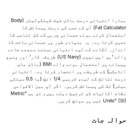
ہمارا انتہائی درست باڈی فیٹ کیلکولیٹر (Body
Fat Calculator) آپ کے جسم کی درست پیمائش کا
استعمال کرتے ہوئے جسمانی چربی کے کل تناسب کا
تعین کرتا ہے۔ یہ بنیادی طور پر جسمانی ساخت کا
اندازہ لگانے کے لیے انتہائی مستند سمجھے جانے
والے 'یو ایس نیوی (US Navy) طریقہ کار' اور وسیع
پیمانے پر استعمال ہونے والے BMI (باڈی ماس
انڈیکس) کے طریقے پر انحصار کرتا ہے۔ انتہائی
درست نتائج کے لیے، قریبی 1/4 انچ (یا 0.5 سینٹی
میٹر) تک کی پیمائش کریں۔ اگر آپ بین الاقوامی
نظام اکائیات کو ترجیح دیتے ہیں، تو بس "Metric
Units" (SI) ٹیب پر سوئچ کریں۔
حوالہ جات