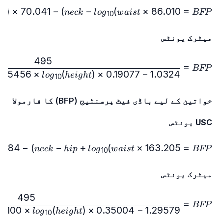
 log_{10}(height) + 36.76
)
×
70.041
−
)
−
(
×
86.010
=
h
t
n
ec
k
l
o
g
w
ai
s
t
BFP
10
میٹرک یونٹس
495
× log_{10}(height)} - 450
=
BFP
0.15456
×
(
)
×
0.19077
−
1.0324
l
o
g
h
e
i
g
h
t
10
خواتین کے لیے باڈی فیٹ پرسنٹیج (BFP) کا فارمولا
USC یونٹس
og_{10}(height)) - 78.387
.684
−
)
−
+
(
×
163.205
=
n
ec
k
hi
p
l
o
g
w
ai
s
t
BFP
10
میٹرک یونٹس
495
× log_{10}(height)} - 450
=
BFP
22100
×
(
)
×
0.35004
−
1.29579
l
o
g
h
e
i
g
h
t
10