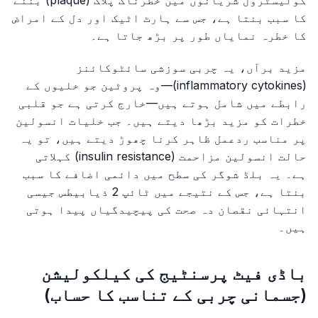
کا سبب بنتا ہے، جس سے ہارٹ اٹیک اور دل کے امراض
کا خطرہ نمایاں طور پر بڑھ جاتا ہے۔
مزید برآں، یہ چربی سوزشی سائٹوکائنز
(inflammatory cytokines)—وہ پروٹین جو خلیوں کے
رابطے میں شامل ہوتے ہیں—خارج کرتی ہے جو قلبی
خطرات کو مزید بڑھا دیتے ہیں۔ جب خلیات انسولین
پر مناسب ردعمل ظاہر کرنا چھوڑ دیتے ہیں، تو یہ
حالت انسولین مزاحمت (insulin resistance) کہلاتی
ہے۔ یہ بلڈ شوگر کی سطح میں دائمی اضافے کا سبب
بنتا ہے، جس کے نتیجے میں ٹائپ 2 ذیابیطس جیسی
انتہائی نقصان دہ صحت کی پیچیدگیاں پیدا ہوتی
ہیں۔
باڈی فیٹ پرسنٹیج کی کیلکولیشن
(جسمانی چربی کے تناسب کا حساب)