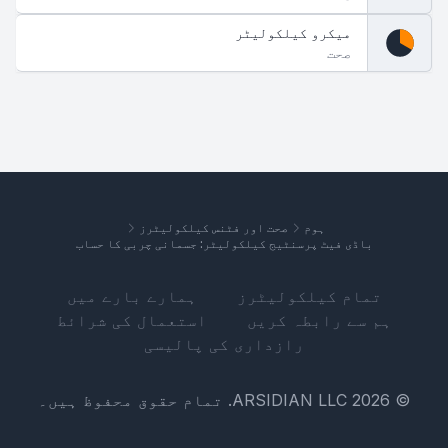
میکرو کیلکولیٹر
صحت
ہوم
صحت اور فٹنس کیلکولیٹرز
باڈی فیٹ پرسنٹیج کیلکولیٹر: جسمانی چربی کا حساب
تمام کیلکولیٹرز
ہمارے بارے میں
ہم سے رابطہ کریں
استعمال کی شرائط
رازداری کی پالیسی
© 2026 ARSIDIAN LLC. تمام حقوق محفوظ ہیں۔