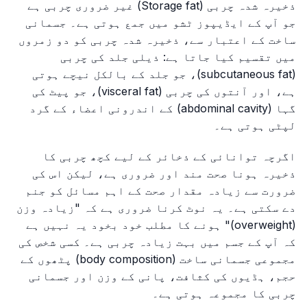
ذخیرہ شدہ چربی (Storage fat) غیر ضروری چربی ہے
جو آپ کے ایڈیپوز ٹشو میں جمع ہوتی ہے۔ جسمانی
ساخت کے اعتبار سے، ذخیرہ شدہ چربی کو دو زمروں
میں تقسیم کیا جاتا ہے: ذیلی جلد کی چربی
(subcutaneous fat)، جو جلد کے بالکل نیچے ہوتی
ہے، اور آنتوں کی چربی (visceral fat)، جو پیٹ کی
گہا (abdominal cavity) کے اندرونی اعضاء کے گرد
لپٹی ہوتی ہے۔
اگرچہ توانائی کے ذخائر کے لیے کچھ چربی کا
ذخیرہ ہونا صحت مند اور ضروری ہے، لیکن اس کی
ضرورت سے زیادہ مقدار صحت کے اہم مسائل کو جنم
دے سکتی ہے۔ یہ نوٹ کرنا ضروری ہے کہ "زیادہ وزن
(overweight)" ہونے کا مطلب خود بخود یہ نہیں ہے
کہ آپ کے جسم میں بہت زیادہ چربی ہے۔ کسی شخص کی
مجموعی جسمانی ساخت (body composition) پٹھوں کے
حجم، ہڈیوں کی کثافت، پانی کے وزن اور جسمانی
چربی کا مجموعہ ہوتی ہے۔