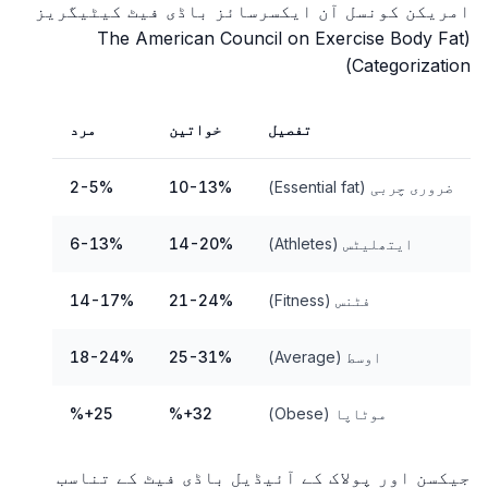
امریکن کونسل آن ایکسرسائز باڈی فیٹ کیٹیگریز
(The American Council on Exercise Body Fat
Categorization)
تفصیل
خواتین
مرد
ضروری چربی (Essential fat)
10-13%
2-5%
ایتھلیٹس (Athletes)
14-20%
6-13%
فٹنس (Fitness)
21-24%
14-17%
اوسط (Average)
25-31%
18-24%
موٹاپا (Obese)
32+%
25+%
جیکسن اور پولاک کے آئیڈیل باڈی فیٹ کے تناسب