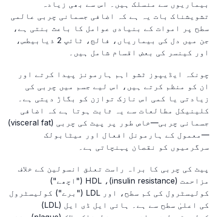
بیماریوں سے منسلک ہیں۔ اس سے بھی زیادہ
تشویشناک بات یہ ہے کہ اضافی جسمانی چربی عالمی
سطح پر اموات کے بنیادی عوامل کا باعث بنتی ہے،
جن میں دل کی بیماریاں، فالج، ٹائپ 2 ذیابیطس،
اور کینسر کی بعض اقسام شامل ہیں۔
چونکہ ایڈیپوز ٹشو اہم ہارمونز پیدا کرتے اور
ان کو منظم کرتے ہیں، اس لیے جسم میں چربی کی
زیادتی یا کمی اس نازک توازن کو بگاڑ دیتی ہے۔
کلینیکل مطالعات سے یہ ثابت ہوتا ہے کہ اضافی
جسمانی چربی—خاص طور پر پیٹ کی چربی (visceral fat)
—معمول کے ہارمونل افعال اور میٹابولک
سرگرمیوں کو نقصان پہنچاتی ہے۔
پیٹ کی چربی کا براہ راست تعلق انسولین کے خلاف
مزاحمت (insulin resistance)، HDL ("اچھے")
کولیسٹرول کی کم سطح، اور LDL ("برے") کولیسٹرول
کی اعلیٰ سطح سے ہے۔ ہائی ایل ڈی ایل (LDL)
کولیسٹرول شریانوں میں خطرناک پلاک (plaque) بننے