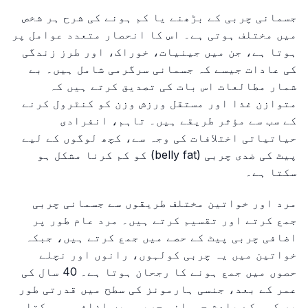
جسمانی چربی کے بڑھنے یا کم ہونے کی شرح ہر شخص
میں مختلف ہوتی ہے۔ اس کا انحصار متعدد عوامل پر
ہوتا ہے، جن میں جینیات، خوراک، اور طرز زندگی
کی عادات جیسے کہ جسمانی سرگرمی شامل ہیں۔ بے
شمار مطالعات اس بات کی تصدیق کرتے ہیں کہ
متوازن غذا اور مستقل ورزش وزن کو کنٹرول کرنے
کے سب سے مؤثر طریقے ہیں۔ تاہم، انفرادی
حیاتیاتی اختلافات کی وجہ سے، کچھ لوگوں کے لیے
پیٹ کی ضدی چربی (belly fat) کو کم کرنا مشکل ہو
سکتا ہے۔
مرد اور خواتین مختلف طریقوں سے جسمانی چربی
جمع کرتے اور تقسیم کرتے ہیں۔ مرد عام طور پر
اضافی چربی پیٹ کے حصے میں جمع کرتے ہیں، جبکہ
خواتین میں یہ چربی کولہوں، رانوں اور نچلے
حصوں میں جمع ہونے کا رجحان ہوتا ہے۔ 40 سال کی
عمر کے بعد، جنسی ہارمونز کی سطح میں قدرتی طور
پر کمی کے باعث جسمانی چربی میں اضافہ ہو سکتا