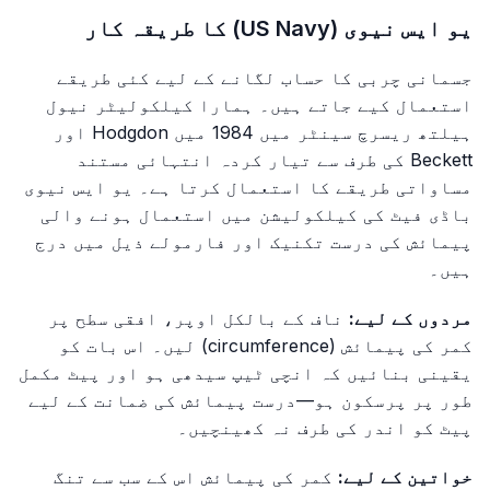
یو ایس نیوی (US Navy) کا طریقہ کار
جسمانی چربی کا حساب لگانے کے لیے کئی طریقے
استعمال کیے جاتے ہیں۔ ہمارا کیلکولیٹر نیول
ہیلتھ ریسرچ سینٹر میں 1984 میں Hodgdon اور
Beckett کی طرف سے تیار کردہ انتہائی مستند
مساواتی طریقے کا استعمال کرتا ہے۔ یو ایس نیوی
باڈی فیٹ کی کیلکولیشن میں استعمال ہونے والی
پیمائش کی درست تکنیک اور فارمولے ذیل میں درج
ہیں۔
مردوں کے لیے:
ناف کے بالکل اوپر، افقی سطح پر
کمر کی پیمائش (circumference) لیں۔ اس بات کو
یقینی بنائیں کہ انچی ٹیپ سیدھی ہو اور پیٹ مکمل
طور پر پرسکون ہو—درست پیمائش کی ضمانت کے لیے
پیٹ کو اندر کی طرف نہ کھینچیں۔
خواتین کے لیے:
کمر کی پیمائش اس کے سب سے تنگ