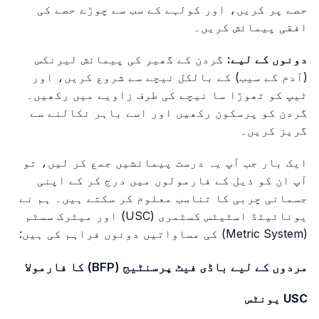
حصے پر کریں، اور کولہے کے سب سے چوڑے حصے کی
افقی پیمائش کریں۔
دونوں کے لیے:
گردن کے گھیر کی پیمائش لیرنکس
(آدم کے سیب) کے بالکل نیچے سے شروع کریں، اور
ٹیپ کو تھوڑا سا نیچے کی طرف زاویے میں رکھیں۔
گردن کو پرسکون رکھیں اور اسے باہر نکالنے سے
گریز کریں۔
ایک بار جب آپ یہ درست پیمائشیں جمع کر لیں، تو
آپ ان کو ذیل کے فارمولوں میں درج کر کے اپنی
جسمانی چربی کا تناسب معلوم کر سکتے ہیں۔ ہم نے
یونائیٹڈ اسٹیٹس کسٹمری (USC) اور میٹرک سسٹم
(Metric System) کی مساواتیں دونوں فراہم کی ہیں:
مردوں کے لیے باڈی فیٹ پرسنٹیج (BFP) کا فارمولا
USC یونٹس