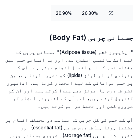
20.90%
26.30%
55
جسمانی چربی (Body Fat)
"ایڈیپوز ٹشو (Adipose tissue)" جسمانی چربی کے
لیے ایک سائنسی اصطلاح ہے، اور یہ انسانی جسم میں
مختلف قسم کے اہم افعال انجام دیتی ہے۔ اس کا
بنیادی کردار لپڈز (lipids) کو ذخیرہ کرنا ہے، جن
پر جسم توانائی کے لیے انحصار کرتا ہے۔ ایڈیپوز
ٹشو ضروری ہارمونز بھی پیدا کرتے ہیں اور ان کو
کنٹرول کرتے ہیں، اور آپ کے اندرونی اعضاء کو
ضروری کشن اور تحفظ فراہم کرتے ہیں۔
آپ کے جسم کی کل چربی کا تناسب دو مختلف اقسام پر
مشتمل ہوتا ہے: ضروری چربی (essential fat) اور
ذخیرہ شدہ چربی (storage fat)۔ ضروری جسمانی چربی