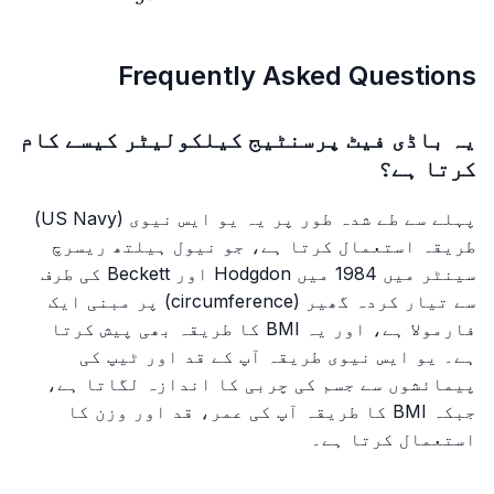
Frequently Asked Questions
یہ باڈی فیٹ پرسنٹیج کیلکولیٹر کیسے کام
کرتا ہے؟
پہلے سے طے شدہ طور پر یہ یو ایس نیوی (US Navy)
طریقہ استعمال کرتا ہے، جو نیول ہیلتھ ریسرچ
سینٹر میں 1984 میں Hodgdon اور Beckett کی طرف
سے تیار کردہ گھیر (circumference) پر مبنی ایک
فارمولا ہے، اور یہ BMI کا طریقہ بھی پیش کرتا
ہے۔ یو ایس نیوی طریقہ آپ کے قد اور ٹیپ کی
پیمائشوں سے جسم کی چربی کا اندازہ لگاتا ہے،
جبکہ BMI کا طریقہ آپ کی عمر، قد اور وزن کا
استعمال کرتا ہے۔