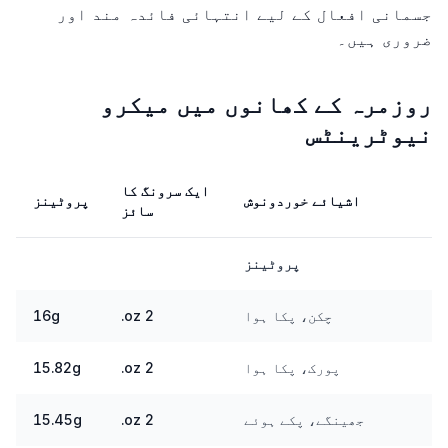
جسمانی افعال کے لیے انتہائی فائدہ مند اور
ضروری ہیں۔
روزمرہ کے کھانوں میں میکرو
نیوٹرینٹس
ایک سرونگ کا
اشیائے خوردونوش
پروٹینز
ک
سائز
پروٹینز
چکن، پکا ہوا
2 oz.
16g
پورک، پکا ہوا
2 oz.
15.82g
جھینگے، پکے ہوئے
2 oz.
15.45g