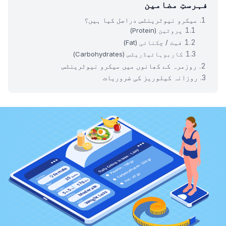
فہرستِ مضامین
میکرو نیوٹرینٹس دراصل کیا ہیں؟
پروٹین (Protein)
فیٹ / چکنائی (Fat)
کاربوہائیڈریٹس (Carbohydrates)
روزمرہ کے کھانوں میں میکرو نیوٹرینٹس
روزانہ کیلوریز کی ضروریات