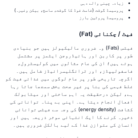
زیادہ چینی والے دہی
پروسیسڈ گوشت (فاسٹ فوڈ کا گوشت، ساسج، بیکن وغیرہ)
پروسیسڈ پروٹین بارز
فیٹ / چکنائی (Fat)
فیٹس (Fats) وہ ضروری مالیکیولز ہیں جو بنیادی
طور پر کاربن اور ہائیڈروجن ایٹمز پر مشتمل
ہوتے ہیں؛ ان کی عام مثالوں میں کولیسٹرول،
فاسفولیپڈز، اور ٹرائگلیسرائیڈز شامل ہیں۔
اگرچہ تاریخی طور پر عام لوگوں میں غذائی فیٹ کو
غلط فہمی کی بنا پر غیر صحت بخش سمجھا جاتا رہا
ہے، لیکن درحقیقت یہ اہم ساختی اور میٹابولک
افعال انجام دیتا ہے۔ اپنی بے پناہ توانائی کی
کثافت (energy density) کی وجہ سے فیٹس توانائی
ذخیرہ کرنے کا ایک انتہائی موثر ذریعہ ہیں اور
انسان کی متوازن غذا کے لیے بالکل ضروری ہیں۔