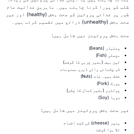
طلب کو پورا کرنا چاہتے ہیں۔ ماہرینِ غذائیت عام
طور پر غذائی پروٹین کو صحت بخش (healthy) اور غیر
صحت بخش (unhealthy) ذرائع میں تقسیم کرتے ہیں۔
صحت بخش پروٹینز میں شامل ہیں:
پھلیاں (Beans)
مچھلی (Fish)
لین بیف (بغیر چربی کا گوشت)
کم چکنائی والی ڈیری مصنوعات
خشک میوہ جات (Nuts)
پورک (Pork)
پولٹری (بغیر کھال کا چکن)
سویا (Soy)
غیر صحت بخش پروٹینز میں شامل ہیں:
پنیر (cheese) کی کچھ اقسام
تلا ہوا گوشت