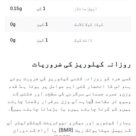
ایپل سائڈر
1 کپ
0.15g
کوکا کولا کلاسک
1 کین
0g
ڈائٹ کوک
1 کین
0g
روزانہ کیلوریز کی ضروریات
کسی فرد کو روزانہ کتنی کیلوریز کی ضرورت ہوتی
ہے، اس کا انحصار کئی اہم عوامل پر ہوتا ہے: قد،
وزن، عمر، جسمانی سرگرمی کی سطح، اور فٹنس کے
وسیع تر مقاصد (چاہے آپ وزن برقرار رکھنا چاہتے
ہیں، کم کرنا چاہتے ہیں، یا بڑھانا چاہتے ہیں)۔
ہمارا کیلوری اور میکرو نیوٹرینٹ کیلکولیٹر آپ
کے بیسل میٹابولک ریٹ (BMR) یا آرام کے دوران