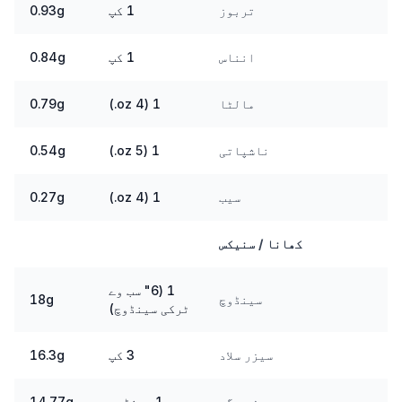
تربوز
1 کپ
0.93g
انناس
1 کپ
0.84g
مالٹا
1 (4 oz.)
0.79g
ناشپاتی
1 (5 oz.)
0.54g
سیب
1 (4 oz.)
0.27g
کھانا / سنیکس
1 (6" سب وے
سینڈوچ
18g
ٹرکی سینڈوچ)
سیزر سلاد
3 کپ
16.3g
چیز برگر
1 سینڈوچ
14.77g