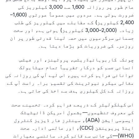
عام طور پر روزانہ 1,600 سے 3,000 کیلوریز کی
ضرورت ہوتی ہے۔ مردوں میں عموماً عورتوں (1,600–
2,400 کیلوریز) کے مقابلے میں کیلوریز کی طلب
زیادہ (2,000–3,000 کیلوریز) ہوتی ہے، اور سخت
جسمانی سرگرمیوں میں حصہ لینا قدرتی طور پر ان
روزمرہ کی ضروریات کو بڑھا دیتا ہے۔
چونکہ کاربوہائیڈریٹس، پروٹینز، اور فیٹس
انسانی جسم کو درکار تقریباً تمام میٹابولک
توانائی فراہم کرتے ہیں، اس لیے آپ کی روزانہ کی
مثالی میکرو نیوٹرینٹ کی تقسیم براہ راست آپ کے
روزانہ کے کل کیلوری ہدف سے اخذ کی جاتی ہے۔
اس کیلکولیٹر کے ذریعے فراہم کردہ تخمینے صحت
کی معروف تنظیموں—بشمول امریکن ڈائیٹیٹک
ایسوسی ایشن (ADA)، سینٹرز فار ڈیزیز کنٹرول
اینڈ پریوینشن (CDC)، اور عالمی ادارہ صحت
(WHO)—کی جانب سے قائم کردہ سائنسی معیارات