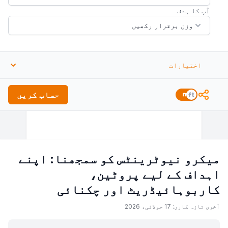
آپ کا ہدف
اختیارات
بی ایم آر تخمینہ فارمولا
حساب کریں
میکرو نیوٹرینٹس کو سمجھنا: اپنے
اہداف کے لیے پروٹین،
کاربوہائیڈریٹ اور چکنائی
آخری تازہ کاری: 17 جولائی، 2026