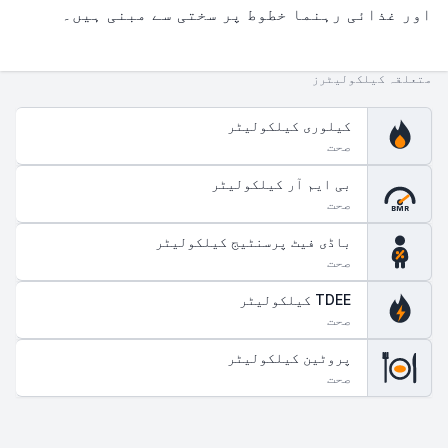
اور غذائی رہنما خطوط پر سختی سے مبنی ہیں۔
متعلقہ کیلکولیٹرز
کیلوری کیلکولیٹر
صحت
بی ایم آر کیلکولیٹر
صحت
BMR
باڈی فیٹ پرسنٹیج کیلکولیٹر
صحت
TDEE کیلکولیٹر
صحت
پروٹین کیلکولیٹر
صحت