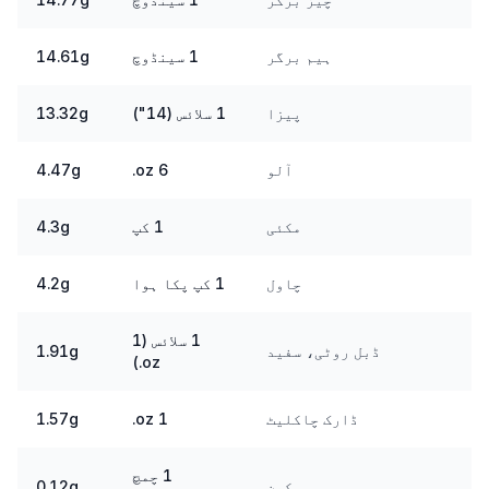
ہیم برگر
1 سینڈوچ
14.61g
پیزا
1 سلائس (14")
13.32g
آلو
6 oz.
4.47g
مکئی
1 کپ
4.3g
چاول
1 کپ پکا ہوا
4.2g
1 سلائس (1
ڈبل روٹی، سفید
1.91g
oz.)
ڈارک چاکلیٹ
1 oz.
1.57g
1 چمچ
مکھن
0.12g