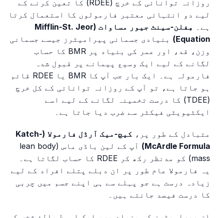
روزانہ توانائی کے خرچ (RDEE) کا تعین کرنے کے
لیے دو انتہائی معتبر فارمولوں کا استعمال کرتا
ہے۔
مِفلن-سینٹ جیور مساوات (Mifflin-St. Jeor
Equation)
بنیادی جسمانی پیرامیٹرز جیسے جسمانی
وزن، قد، اور عمر کی بنیاد پر BMR کا حساب
لگانے کے لیے ایک وسیع پیمانے پر قبول شدہ
فارمولہ ہے۔ ایک بار جب آپ کا BMR یا RDEE قائم
ہو جاتا ہے، تو آپ کے روزانہ توانائی کے کل خرچ
(TDEE) کا درست تخمینہ لگانے کے لیے اسے
ایکٹیویٹی فیکٹر سے ضرب دیا جاتا ہے۔
متبادل کے طور پر،
کیچ-میک آرڈل فارمولا (Katch-
McArdle Formula)
آپ کے لین باڈی ماس (lean body
mass) کو مدنظر رکھ کر RDEE کا حساب لگاتا ہے۔
یہ فارمولا عام طور پر ان دبلے پتلے افراد کے لیے
زیادہ درست ہے جو پہلے سے ہی اپنے جسم میں چربی
کا درست فیصد جانتے ہیں۔
ان پیرامیٹرز کی بنیاد پر، ایک اوسط بالغ شخص کو