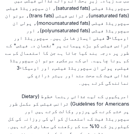
سب سے زیادہ زیرِ بحث آنے والے غذائی فیٹس میں
سیچوریٹڈ فیٹس (saturated fats)، ان سیچوریٹڈ فیٹس
(unsaturated fats)، ٹرانس فیٹس (trans fats)، مونو ان
سیچوریٹڈ فیٹس (monounsaturated fats)، پولی ان
سیچوریٹڈ فیٹس (polyunsaturated fats)، اور
اومیگا-3 فیٹی ایسڈز شامل ہیں۔ سیچوریٹڈ اور
ٹرانس فیٹس کو بڑے پیمانے پر "نقصان دہ فیٹس" کے
طور پر درجہ بند کیا جاتا ہے جن کا استعمال کم سے
کم ہونا چاہیے۔ اس کے برعکس، مونو ان سیچوریٹڈ
فیٹس، پولی ان سیچوریٹڈ فیٹس، اور اومیگا-3
غذائی فیٹ کے صحت مند اور بہتر ذرائع کی
نمائندگی کرتے ہیں۔
امریکیوں کے لیے غذائی رہنما خطوط (Dietary
Guidelines for Americans) ٹرانس فیٹس کو مکمل طور
پر ختم کرنے کی پرزور وکالت کرتے ہیں اور
سیچوریٹڈ فیٹ کے استعمال کو آپ کی روزانہ کی کل
کیلوریز کے 10% سے کم رکھنے کی سفارش کرتے ہیں۔
وہ سیچوریٹڈ فیٹس کی جگہ دل کے لیے صحت بخش مونو