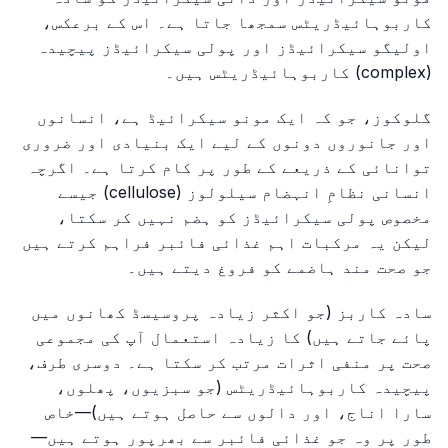
کاربوہائیڈریٹس سمجھا جاتا ہے۔ اس کے برعکس،
اولیگو سیکرائیڈز اور پولی سیکرائیڈز پیچیدہ
(complex) کاربوہائیڈریٹس ہیں۔
گلوکوز، جو کہ ایک مونو سیکرائیڈ ہے، انسانوں
اور جانوروں دونوں کے لیے ایک بنیادی اور ضروری
توانائی کے ذریعے کے طور پر کام کرتا ہے۔ اگرچہ
انسانی نظامِ انہضام سیلولوز (cellulose) جیسے
مخصوص پولی سیکرائیڈز کو ہضم نہیں کر سکتا،
لیکن یہ مرکبات اہم غذائی فائبر فراہم کرتے ہیں
جو صحت مند ہاضمے کو فروغ دیتے ہیں۔
سادہ کاربز (جو اکثر زیادہ پروسیسڈ کھانوں میں
پائے جاتے ہیں) کا زیادہ استعمال آپ کی مجموعی
صحت پر منفی اثرات مرتب کر سکتا ہے۔ دوسری طرف،
پیچیدہ کاربوہائیڈریٹس (جو سبزیوں، پھلوں،
سارا اناج، اور دالوں سے حاصل ہوتے ہیں)—خاص
طور پر وہ جو غذائی فائبر سے بھرپور ہوتے ہیں—