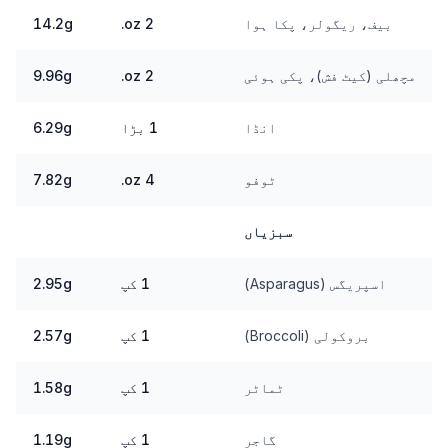
بیف، ریگولر، پکا ہوا
2 oz.
14.2g
مچھلی (کیٹ فش)، پکی ہوئی
2 oz.
9.96g
انڈا
1 بڑا
6.29g
ٹوفو
4 oz.
7.82g
سبزیاں
اسپریگس (Asparagus)
1 کپ
2.95g
بروکولی (Broccoli)
1 کپ
2.57g
ٹماٹر
1 کپ
1.58g
گاجر
1 کپ
1.19g