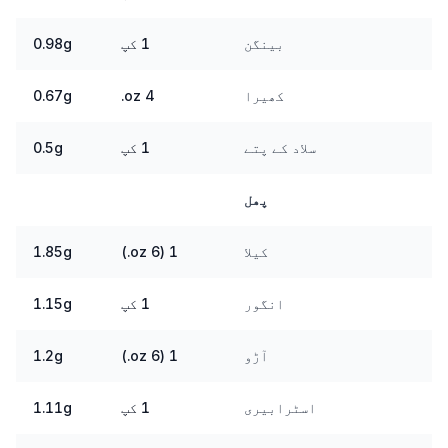
بینگن
1 کپ
0.98g
کھیرا
4 oz.
0.67g
سلاد کے پتے
1 کپ
0.5g
پھل
کیلا
1 (6 oz.)
1.85g
انگور
1 کپ
1.15g
آڑو
1 (6 oz.)
1.2g
اسٹرابیری
1 کپ
1.11g