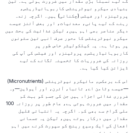
کے لیے نسبتاً بڑی مقدار میں ضرورت ہوتی ہے۔ تین
بنیادی میکرو نیوٹرینٹس کاربوہائیڈریٹس،
پروٹینز، اور فیٹس (چکنائی) ہیں۔ اگرچہ زندہ
رہنے کے لیے پانی، معدنیات، اور بعض آئنز جیسے
دیگر عناصر بھی اہم ہیں، لیکن غذائیت کی بحث میں
میکرو نیوٹرینٹس کا محور صرف انہی تین ستونوں
پر ہوتا ہے۔ یہ کیلکولیٹر خاص طور پر
کاربوہائیڈریٹس، پروٹینز، اور فیٹس کی آپ کی
روزانہ کی ضروریات کا تخمینہ لگانے کے لیے
ڈیزائن کیا گیا ہے۔
اس کے برعکس، مائیکرو نیوٹرینٹس (Micronutrients)
—جیسے وٹامن اے، تانبا، آئرن، اور آیوڈین—وہ
ضروری غذائی اجزاء ہیں جن کی جسم کو بہت کم
مقدار میں ضرورت ہوتی ہے، عام طور پر روزانہ 100
ملی گرام سے بھی کم۔ اگرچہ یہ انتہائی قلیل
مقدار میں درکار ہوتے ہیں، لیکن یہ جسمانی
افعال کی ایک وسیع رینج کو سپورٹ کرنے میں اہم