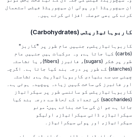
ان سیچوریٹڈ اور پولی ان سیچوریٹڈ فیٹس استعمال
کرنے کی بھی حوصلہ افزائی کرتے ہیں۔
کاربوہائیڈریٹس (Carbohydrates)
کاربوہائیڈریٹس، جنہیں عام طور پر "کاربز"
(carbs) کہا جاتا ہے، وہ مرکبات ہیں جنہیں عام
طور پر شکر (sugars)، فائبرز (fibers)، یا نشاستہ
(starches) کے طور پر درجہ بند کیا جاتا ہے۔ اگرچہ
چینی سب سے بنیادی کاربوہائیڈریٹ ہے، نشاستہ
اور فائبرز کی ساخت کہیں زیادہ پیچیدہ ہوتی ہے۔
کاربوہائیڈریٹس کو سائنسی طور پر سیکرائیڈز
(saccharides) کی تعداد کے لحاظ سے درجہ بند کیا
جاتا ہے جو ان کی ساخت بناتے ہیں: مونو
سیکرائیڈز، ڈائی سیکرائیڈز، اولیگو
سیکرائیڈز، اور پولی سیکرائیڈز۔
مونو سیکرائیڈز اور ڈائی سیکرائیڈز کو سادہ