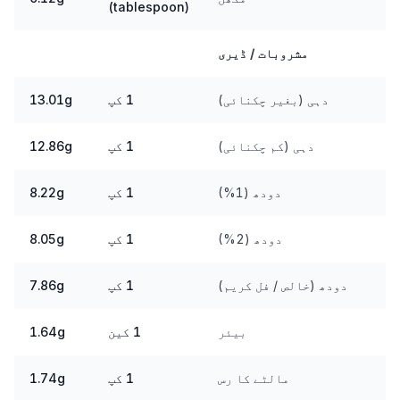
(tablespoon)
مشروبات / ڈیری
دہی (بغیر چکنائی)
1 کپ
13.01g
دہی (کم چکنائی)
1 کپ
12.86g
دودھ (1%)
1 کپ
8.22g
دودھ (2%)
1 کپ
8.05g
دودھ (خالص / فل کریم)
1 کپ
7.86g
بیئر
1 کین
1.64g
مالٹے کا رس
1 کپ
1.74g