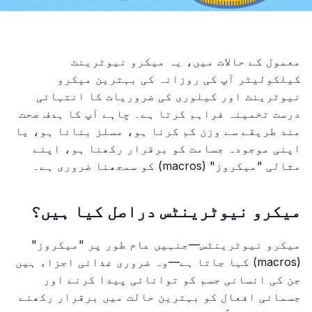
معمول کے حالات میں، یہ میکرو نیوٹرینٹ
کیلکولیٹر آپ کی روزانہ کی بہترین میکرو
نیوٹرینٹ اور کیلوری کی ضروریات کا انتہائی
درست تخمینہ فراہم کرتا ہے۔ چاہے آپ کا ہدف صحت
مند طریقے سے وزن کم کرنا ہو، مسلز بنانا ہو، یا
اپنی موجودہ جسامت کو برقرار رکھنا ہو، اپنے
مثالی "میکروز" (macros) کو سمجھنا ضروری ہے۔
میکرو نیوٹرینٹس دراصل کیا ہیں؟
میکرو نیوٹرینٹس—جنہیں عام طور پر "میکروز"
(macros) کہا جاتا ہے—وہ ضروری غذائی اجزاء ہیں
جن کی انسانی جسم کو توانائی پیدا کرنے اور
جسمانی افعال کو بہترین حالت میں برقرار رکھنے