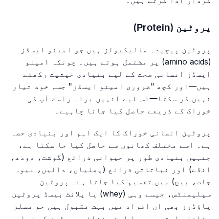
کردار ادا کرتے ہیں۔
پروٹین (Protein)
پروٹین پیچیدہ مالیکیولز ہیں جو امینو ایسڈز
(amino acids) پر مشتمل ہوتے ہیں۔ چونکہ امینو
ایسڈز انسانی صحت کے لیے بنیادی حیثیت رکھتے
ہیں—اور کچھ "ضروری امینو ایسڈز" جسم خود تیار
نہیں کر سکتا—اس لیے انہیں براہ راست آپ کی
خوراک کے ذریعے حاصل کیا جانا چاہیے۔
پروٹین انسانی خوراک کا ایک اہم اور بنیادی حصہ
ہے۔ اسے مختلف کھانوں سے حاصل کیا جا سکتا ہے،
جنہیں بنیادی طور پر حیوانی ذرائع (گوشت، دودھ،
انڈے) اور نباتاتی ذرائع (پھلیاں، دالیں، میوہ
جات، بیج) میں تقسیم کیا جاتا ہے۔ پروٹین
سپلیمنٹس، جیسے وہی (whey) یا پلانٹ بیسڈ پروٹین
پاؤڈرز بھی ان افراد میں بہت مقبول ہیں جو مسلز
بنانا چاہتے ہیں یا اپنی غذائی پروٹین کی زیادہ