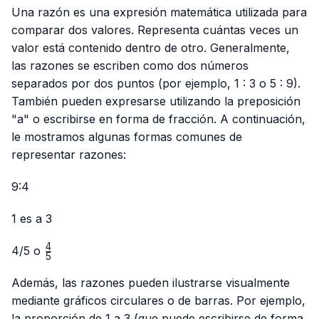
Una razón es una expresión matemática utilizada para
comparar dos valores. Representa cuántas veces un
valor está contenido dentro de otro. Generalmente,
las razones se escriben como dos números
separados por dos puntos (por ejemplo, 1 : 3 o 5 : 9).
También pueden expresarse utilizando la preposición
"a" o escribirse en forma de fracción. A continuación,
le mostramos algunas formas comunes de
representar razones:
9:4
1 es a 3
4
\frac{4}
4/5
o
5
{5}
Además, las razones pueden ilustrarse visualmente
mediante gráficos circulares o de barras. Por ejemplo,
la proporción de 1 a 3 (que puede escribirse de forma