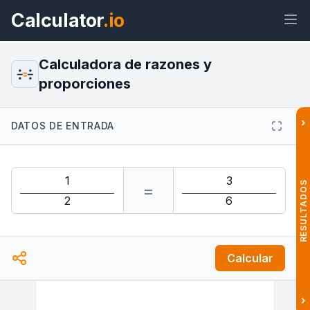
Calculator
.io
Calculadora de razones y
proporciones
Widget
Enlace
Texto
HTML
›
DATOS DE ENTRADA
Vista previa Calculadora de razones
y proporciones Widget
RESULTADOS
=
Calcular
›