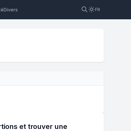
té
Divers
FR
ions et trouver une