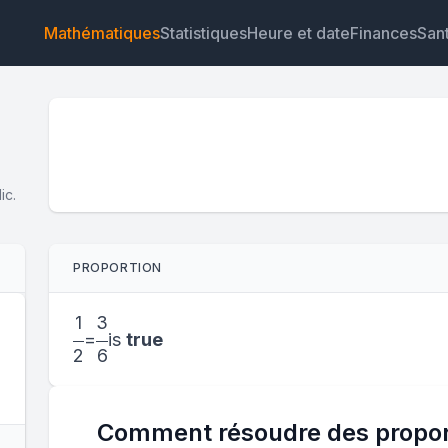
Mathématiques
Statistiques
Heure et date
Finances
San
ic.
Widget
Lien
Texte
HTML
PROPORTION
Aperçu Calculateur de proportion Widget
1
3
=
is
true
2
6
Comment résoudre des proport