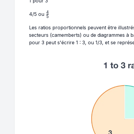
1 pour 3
4
\frac{4}
4/5
ou
5
{5}
Les ratios proportionnels peuvent être illustré
secteurs (camemberts) ou de diagrammes à barr
pour 3 peut s'écrire 1 : 3, ou 1/3, et se représe