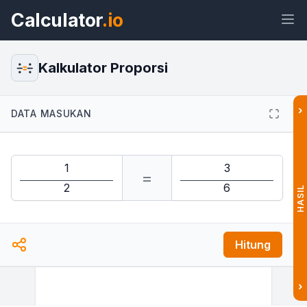
Calculator
.io
Kalkulator Proporsi
›
Widget
Tautan
Teks
HTML
DATA MASUKAN
Pratinjau Kalkulator Proporsi Widget
=
HASIL
Hitung
›