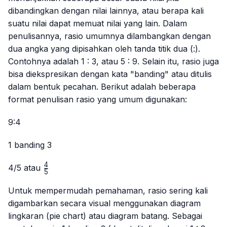
dibandingkan dengan nilai lainnya, atau berapa kali
suatu nilai dapat memuat nilai yang lain. Dalam
penulisannya, rasio umumnya dilambangkan dengan
dua angka yang dipisahkan oleh tanda titik dua (:).
Contohnya adalah 1 : 3, atau 5 : 9. Selain itu, rasio juga
bisa diekspresikan dengan kata "banding" atau ditulis
dalam bentuk pecahan. Berikut adalah beberapa
format penulisan rasio yang umum digunakan:
9:4
1 banding 3
4
\frac{4}
4/5
atau
5
{5}
Untuk mempermudah pemahaman, rasio sering kali
digambarkan secara visual menggunakan diagram
lingkaran (
pie chart
) atau diagram batang. Sebagai