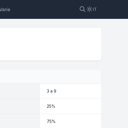
Varie
IT
3 a 9
25%
75%