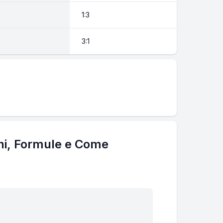
1:3
3:1
oni, Formule e Come