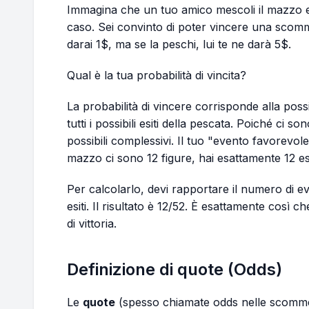
Immagina che un tuo amico mescoli il mazzo e 
caso. Sei convinto di poter vincere una scomm
darai 1$, ma se la peschi, lui te ne darà 5$.
Qual è la tua probabilità di vincita?
La probabilità di vincere corrisponde alla possi
tutti i possibili esiti della pescata. Poiché ci so
possibili complessivi. Il tuo "evento favorevo
mazzo ci sono 12 figure, hai esattamente 12 esi
Per calcolarlo, devi rapportare il numero di ev
esiti. Il risultato è 12/52. È esattamente così ch
di vittoria.
Definizione di quote (Odds)
Le
quote
(spesso chiamate
odds
nelle scomme