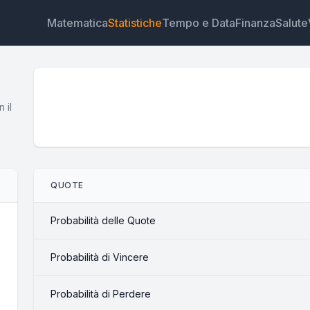
Matematica
Statistiche
Tempo e Data
Finanza
Salute
 il
Widget
Link
Testo
HTML
QUOTE
Anteprima Calcolatore di Quote Widget
Probabilità delle Quote
Probabilità di Vincere
Probabilità di Perdere