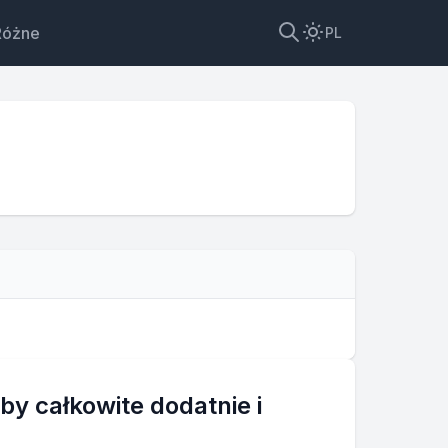
Różne
PL
y całkowite dodatnie i