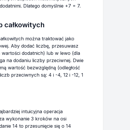
dodatnimi. Dlatego domyślnie +7 = 7.
b całkowitych
całkowitych można traktować jako
owej. Aby dodać liczbę, przesuwasz
 wartości dodatnich) lub w lewo (dla
ga na dodaniu liczby przeciwnej. Dwie
samą wartość bezwzględną (odległość
iczb przeciwnych są: 4 i -4, 12 i -12, 1
jbardziej intuicyjna operacja
za wykonanie 3 kroków na osi
anie 14 to przesunięcie się o 14