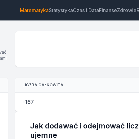
Matematyka
Statystyka
Czas i Data
Finanse
Zdrowie
ować
iami
Widżet
Link
Tekst
HTML
LICZBA CAŁKOWITA
Podgląd Kalkulator liczb całkowitych Widżet
-167
Jak dodawać i odejmować liczb
ujemne