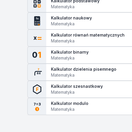
Kalkulator podstawowy
Matematyka
Kalkulator naukowy
fx
Matematyka
Kalkulator równań matematycznych
x
Matematyka
Kalkulator binarny
0
1
Matematyka
Kalkulator dzielenia pisemnego
7
84
Matematyka
Kalkulator szesnastkowy
F
Matematyka
Kalkulator modulo
7÷3
Matematyka
1