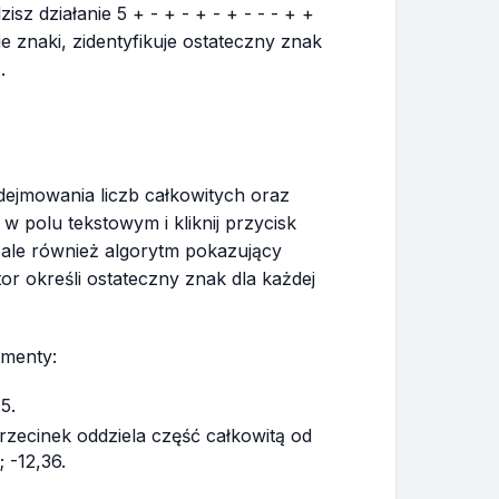
sz działanie 5 + - + - + - + - - - + +
je znaki, zidentyfikuje ostateczny znak
.
dejmowania liczb całkowitych oraz
w polu tekstowym i kliknij przycisk
 ale również algorytm pokazujący
or określi ostateczny znak dla każdej
ementy:
5.
rzecinek oddziela część całkowitą od
 -12,36.