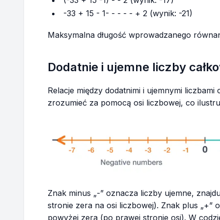
-33 + 15 - 1- - - - - + 2 (wynik: -21)
Maksymalna długość wprowadzanego równan
Dodatnie i ujemne liczby całko
Relacje między dodatnimi i ujemnymi liczbami 
zrozumieć za pomocą osi liczbowej, co ilustru
Znak minus „-” oznacza liczby ujemne, znajduj
stronie zera na osi liczbowej). Znak plus „+” 
powyżej zera (po prawej stronie osi). W cod