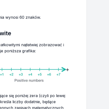
ia wynosi 60 znaków.
wite
całkowitymi najłatwiej zobrazować i
je poniższa grafika:
ące się poniżej zera (czyli po lewej
określa liczby dodatnie, będące
ziennych zapisach matematycznych