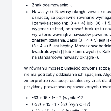
Znak odejmowania: -.
Nawiasy: (). Nawiasy okrągłe zawsze mu
oznacza, że poprawne równanie wymaga 
i zamykającego (np. 3 + (-4) lub -98 - (-
wygeneruje błąd, ponieważ brakuje tu n
wyrażenie wewnątrz nawiasów powinno za
znakiem działania. Zapis (3 - 4 + 5) jest 
(3 - 4 +) 5 jest błędny. Możesz swobodn
kwadratowych [] lub klamrowych {}. Kalku
na standardowe nawiasy okrągłe ().
W równaniu możesz umieścić dowolną liczbę
nie ma potrzeby oddzielania ich spacjami. Al
zinterpretuje i zastosuje ostateczny znak dla 
przykłady prawidłowo wprowadzonych równa
-33 + 15 - 1- - 2 (wynik: -17)
(-33) + 15 - 1 - (-2) (wynik: -17)
(-33 + 15 -1) - - 2 (wynik: -17)