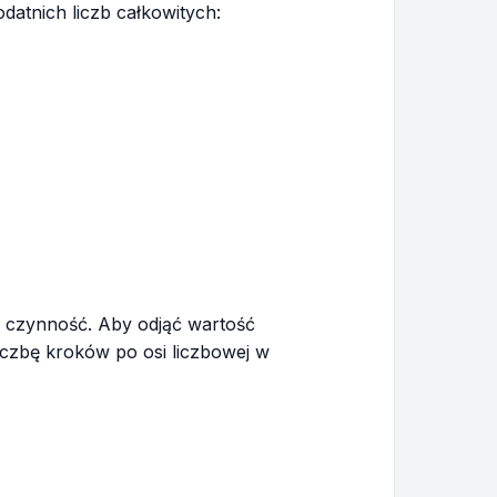
atnich liczb całkowitych:
a czynność. Aby odjąć wartość
iczbę kroków po osi liczbowej w