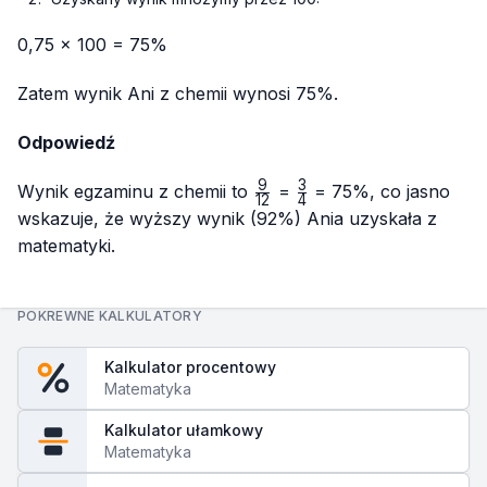
0,75 × 100 = 75%
Zatem wynik Ani z chemii wynosi 75%.
Odpowiedź
9
3
\frac{9}
\frac{3}
Wynik egzaminu z chemii to
=
= 75%, co jasno
12
4
{12}
{4}
wskazuje, że wyższy wynik (92%) Ania uzyskała z
matematyki.
POKREWNE KALKULATORY
Kalkulator procentowy
Matematyka
Kalkulator ułamkowy
Matematyka