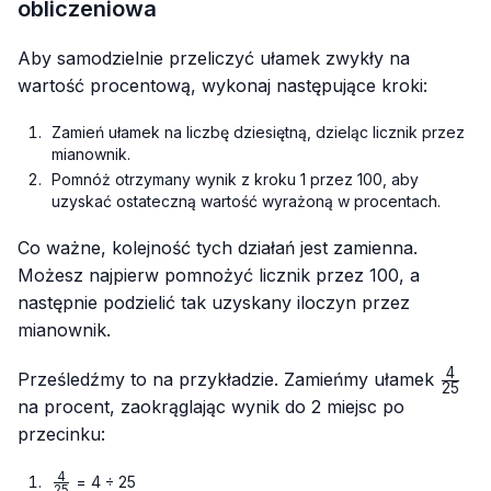
obliczeniowa
Aby samodzielnie przeliczyć ułamek zwykły na
wartość procentową, wykonaj następujące kroki:
Zamień ułamek na liczbę dziesiętną, dzieląc licznik przez
mianownik.
Pomnóż otrzymany wynik z kroku 1 przez 100, aby
uzyskać ostateczną wartość wyrażoną w procentach.
Co ważne, kolejność tych działań jest zamienna.
Możesz najpierw pomnożyć licznik przez 100, a
następnie podzielić tak uzyskany iloczyn przez
mianownik.
4
\frac
Prześledźmy to na przykładzie. Zamieńmy ułamek
25
{25}
na procent, zaokrąglając wynik do 2 miejsc po
przecinku:
4
\frac{4}
= 4 ÷ 25
25