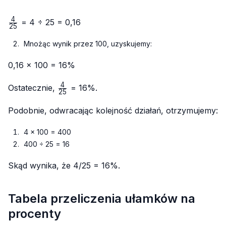
4
\frac{4}
= 4 ÷ 25 = 0,16
25
{25}
Mnożąc wynik przez 100, uzyskujemy:
0,16 × 100 = 16%
4
\frac{4}
Ostatecznie,
= 16%.
25
{25}
Podobnie, odwracając kolejność działań, otrzymujemy:
4 × 100 = 400
400 ÷ 25 = 16
Skąd wynika, że 4/25 = 16%.
Tabela przeliczenia ułamków na
procenty