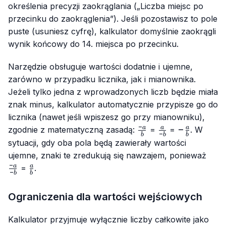
określenia precyzji zaokrąglania („Liczba miejsc po
przecinku do zaokrąglenia”). Jeśli pozostawisz to pole
puste (usuniesz cyfrę), kalkulator domyślnie zaokrągli
wynik końcowy do 14. miejsca po przecinku.
Narzędzie obsługuje wartości dodatnie i ujemne,
zarówno w przypadku licznika, jak i mianownika.
Jeżeli tylko jedna z wprowadzonych liczb będzie miała
znak minus, kalkulator automatycznie przypisze go do
licznika (nawet jeśli wpiszesz go przy mianowniku),
−
\frac{-
\frac{a}
-
−
a
a
a
zgodnie z matematyczną zasadą:
=
=
. W
−
b
b
b
a}{b}
{-b}
\frac{a}
sytuacji, gdy oba pola będą zawierały wartości
{b}
\fra
ujemne, znaki te zredukują się nawzajem, ponieważ
a}{-
−
\frac{a}
a
a
=
.
−
b
b
{b}
Ograniczenia dla wartości wejściowych
Kalkulator przyjmuje wyłącznie liczby całkowite jako