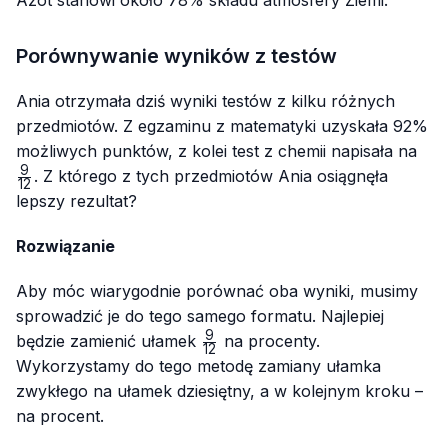
Azot stanowi około 78% składu atmosfery Ziemi.
Porównywanie wyników z testów
Ania otrzymała dziś wyniki testów z kilku różnych
przedmiotów. Z egzaminu z matematyki uzyskała 92%
\fr
możliwych punktów, z kolei test z chemii napisała na
{12
9
. Z którego z tych przedmiotów Ania osiągnęła
12
lepszy rezultat?
Rozwiązanie
Aby móc wiarygodnie porównać oba wyniki, musimy
sprowadzić je do tego samego formatu. Najlepiej
9
\frac{9}
będzie zamienić ułamek
na procenty.
12
{12}
Wykorzystamy do tego metodę zamiany ułamka
zwykłego na ułamek dziesiętny, a w kolejnym kroku –
na procent.