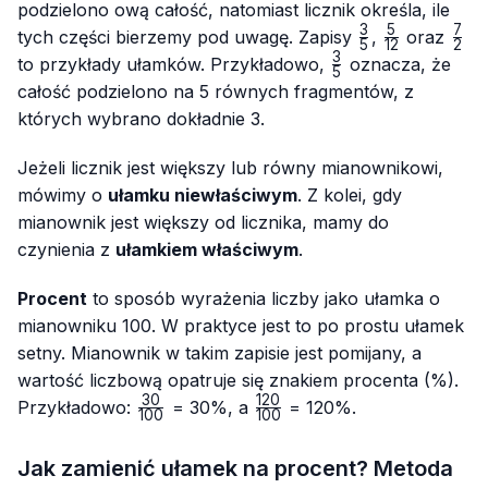
podzielono ową całość, natomiast licznik określa, ile
3
5
7
\frac{3}
\frac{5}
\fr
tych części bierzemy pod uwagę. Zapisy
,
oraz
5
12
2
{5}
{12}
{2}
3
\frac{3}
to przykłady ułamków. Przykładowo,
oznacza, że
5
{5}
całość podzielono na 5 równych fragmentów, z
których wybrano dokładnie 3.
Jeżeli licznik jest większy lub równy mianownikowi,
mówimy o
ułamku niewłaściwym
. Z kolei, gdy
mianownik jest większy od licznika, mamy do
czynienia z
ułamkiem właściwym
.
Procent
to sposób wyrażenia liczby jako ułamka o
mianowniku 100. W praktyce jest to po prostu ułamek
setny. Mianownik w takim zapisie jest pomijany, a
wartość liczbową opatruje się znakiem procenta (%).
30
120
\frac{30}
\frac{120}
Przykładowo:
= 30%, a
= 120%.
100
100
{100}
{100}
Jak zamienić ułamek na procent? Metoda