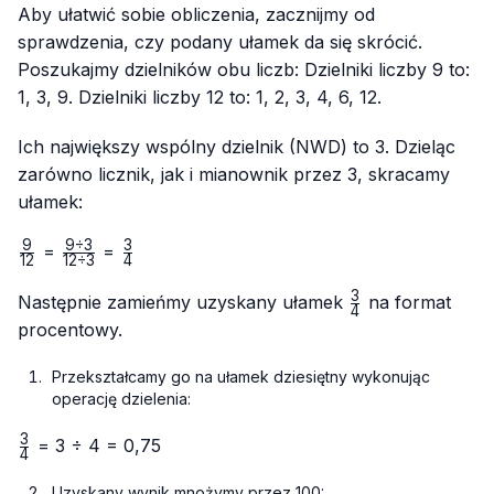
Aby ułatwić sobie obliczenia, zacznijmy od
sprawdzenia, czy podany ułamek da się skrócić.
Poszukajmy dzielników obu liczb: Dzielniki liczby 9 to:
1, 3, 9. Dzielniki liczby 12 to: 1, 2, 3, 4, 6, 12.
Ich największy wspólny dzielnik (NWD) to 3. Dzieląc
zarówno licznik, jak i mianownik przez 3, skracamy
ułamek:
9
9
÷
3
3
\frac{9}
\frac{9
\frac{3}
=
=
12
12
÷
3
4
{12}
÷ 3}
{4}
3
{12 ÷
\frac{3}
Następnie zamieńmy uzyskany ułamek
na format
4
3}
{4}
procentowy.
Przekształcamy go na ułamek dziesiętny wykonując
operację dzielenia:
3
\frac{3}
= 3 ÷ 4 = 0,75
4
{4}
Uzyskany wynik mnożymy przez 100: