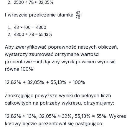
2500 ÷ 78 ≈ 32,05%
43
\frac{43}
I wreszcie przeliczenie ułamka
:
78
{78}
43 × 100 = 4300
4300 ÷ 78 ≈ 55,13%
Aby zweryfikować poprawność naszych obliczeń,
wystarczy zsumować otrzymane wartości
procentowe – ich łączny wynik powinien wynosić
równe 100%:
12,82% + 32,05% + 55,13% = 100%
Zaokrąglając powyższe wyniki do pełnych liczb
całkowitych na potrzeby wykresu, otrzymujemy:
12,82% ≈ 13%, 32,05% ≈ 32%, 55,13% ≈ 55%. Wykres
kołowy będzie prezentował się następująco: