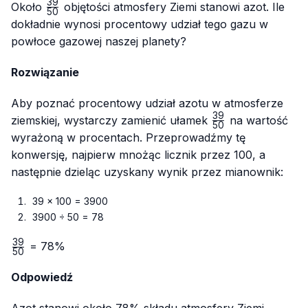
39
\frac{39}
Około
objętości atmosfery Ziemi stanowi azot. Ile
50
{50}
dokładnie wynosi procentowy udział tego gazu w
powłoce gazowej naszej planety?
Rozwiązanie
Aby poznać procentowy udział azotu w atmosferze
39
\frac{39}
ziemskiej, wystarczy zamienić ułamek
na wartość
50
{50}
wyrażoną w procentach. Przeprowadźmy tę
konwersję, najpierw mnożąc licznik przez 100, a
następnie dzieląc uzyskany wynik przez mianownik:
39 × 100 = 3900
3900 ÷ 50 = 78
39
\frac{39}
= 78%
50
{50}
Odpowiedź