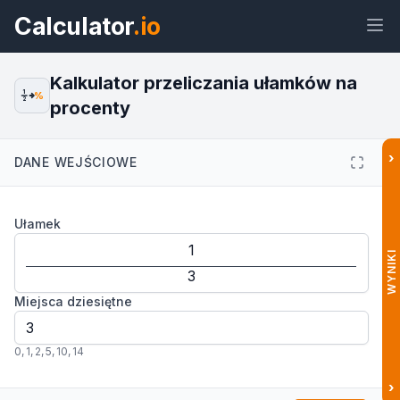
Calculator
.io
Kalkulator przeliczania ułamków na
1
%
2
procenty
Widżet
Link
Tekst
HTML
›
DANE WEJŚCIOWE
Podgląd Kalkulator przeliczania
Ułamek
ułamków na procenty Widżet
WYNIKI
Miejsca dziesiętne
0
,
1
,
2
,
5
,
10
,
14
›