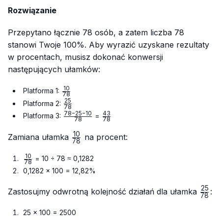
Rozwiązanie
Przepytano łącznie 78 osób, a zatem liczba 78
stanowi Twoje 100%. Aby wyrazić uzyskane rezultaty
w procentach, musisz dokonać konwersji
następujących ułamków:
10
\frac{10}
Platforma 1:
78
{78}
25
\frac{25}
Platforma 2:
78
{78}
78
−
25
−
10
43
\frac{78
\frac{43}
Platforma 3:
=
78
78
- 25 -
{78}
10
10}{78}
\frac{10}
Zamiana ułamka
na procent:
78
{78}
10
\frac{10}
= 10 ÷ 78 ≈ 0,1282
78
{78}
0,1282 × 100 = 12,82%
25
\fra
Zastosujmy odwrotną kolejność działań dla ułamka
:
78
{78}
25 × 100 = 2500