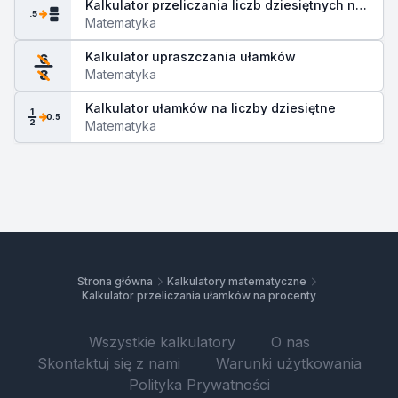
Kalkulator przeliczania liczb dziesiętnych na
.5
ułamki
Matematyka
Kalkulator upraszczania ułamków
6
Matematyka
8
Kalkulator ułamków na liczby dziesiętne
1
0.5
2
Matematyka
Strona główna
Kalkulatory matematyczne
Kalkulator przeliczania ułamków na procenty
Wszystkie kalkulatory
O nas
Skontaktuj się z nami
Warunki użytkowania
Polityka Prywatności