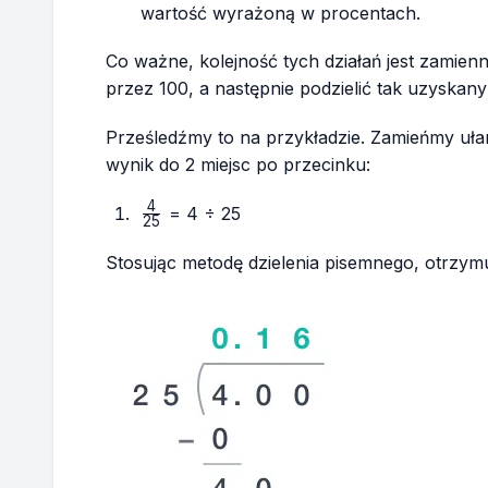
wartość wyrażoną w procentach.
Co ważne, kolejność tych działań jest zamien
przez 100, a następnie podzielić tak uzyskan
Prześledźmy to na przykładzie. Zamieńmy u
wynik do 2 miejsc po przecinku:
4
\frac{4}
= 4 ÷ 25
25
{25}
Stosując metodę dzielenia pisemnego, otrzym