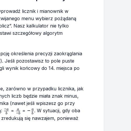
prowadź licznik i mianownik w
ozwijanego menu wybierz pożądaną
blicz”. Nasz kalkulator nie tylko
dstawi szczegółowy algorytm
cję określenia precyzji zaokrąglania
). Jeśli pozostawisz to pole puste
gli wynik końcowy do 14. miejsca po
ne, zarówno w przypadku licznika, jak
nych liczb będzie miała znak minus,
nika (nawet jeśli wpiszesz go przy
−
\frac{-
\frac{a}
-
−
a
a
a
ą:
=
=
. W sytuacji, gdy oba
−
b
b
b
a}{b}
{-b}
\frac{a}
\frac{-
e zredukują się nawzajem, ponieważ
{b}
a}{-b}