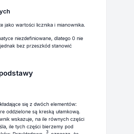
wych
e jako wartości licznika i mianownika.
matyce niezdefiniowane, dlatego 0 nie
jednak bez przeszkód stanowić
 podstawy
ładające się z dwóch elementów:
tóre oddzielone są kreską ułamkową.
nik wskazuje, na ile równych części
śla, ile tych części bierzemy pod
3
\frac{3}
mków. Przykładowo,
oznacza, że