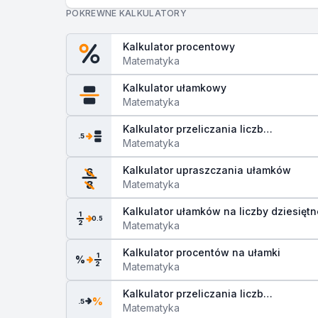
POKREWNE KALKULATORY
Kalkulator procentowy
Matematyka
Kalkulator ułamkowy
Matematyka
Kalkulator przeliczania liczb
.5
dziesiętnych na ułamki
Matematyka
Kalkulator upraszczania ułamków
6
Matematyka
8
Kalkulator ułamków na liczby dziesiętn
1
0.5
2
Matematyka
Kalkulator procentów na ułamki
1
%
2
Matematyka
Kalkulator przeliczania liczb
%
.5
dziesiętnych na procenty
Matematyka