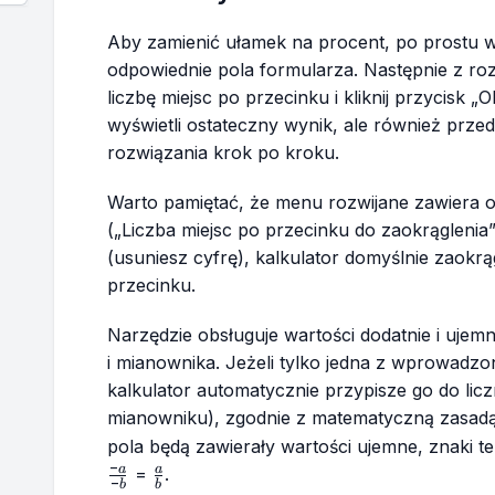
Aby zamienić ułamek na procent, po prostu w
odpowiednie pola formularza. Następnie z r
liczbę miejsc po przecinku i kliknij przycisk „O
wyświetli ostateczny wynik, ale również prze
rozwiązania krok po kroku.
Warto pamiętać, że menu rozwijane zawiera op
(„Liczba miejsc po przecinku do zaokrąglenia”
(usuniesz cyfrę), kalkulator domyślnie zaokrą
przecinku.
Narzędzie obsługuje wartości dodatnie i ujem
i mianownika. Jeżeli tylko jedna z wprowadzo
kalkulator automatycznie przypisze go do licz
mianowniku), zgodnie z matematyczną zasad
pola będą zawierały wartości ujemne, znaki t
−
\frac{a}
a
a
=
.
−
b
b