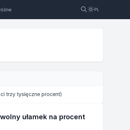
Różne
PL
ści trzy tysięczne procent
)
owolny ułamek na procent