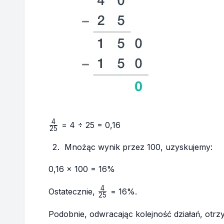
4
\frac{4}
= 4 ÷ 25 = 0,16
25
{25}
Mnożąc wynik przez 100, uzyskujemy:
0,16 × 100 = 16%
4
\frac{4}
Ostatecznie,
= 16%.
25
{25}
Podobnie, odwracając kolejność działań, otr