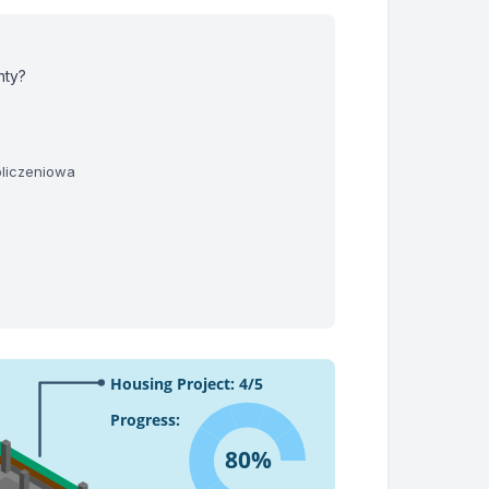
nty?
bliczeniowa