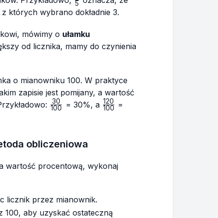
5
{5}
 z których wybrano dokładnie 3.
wnikowi, mówimy o
ułamku
iększy od licznika, mamy do czynienia
mka o mianowniku 100. W praktyce
akim zapisie jest pomijany, a wartość
30
120
\frac{30}
\frac{120}
 Przykładowo:
= 30%, a
=
100
100
{100}
{100}
etoda obliczeniowa
na wartość procentową, wykonaj
ąc licznik przez mianownik.
 100, aby uzyskać ostateczną