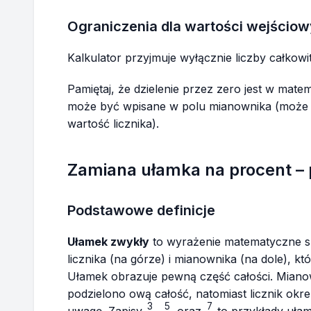
{b}
Ograniczenia dla wartości wejścio
Kalkulator przyjmuje wyłącznie liczby całkowit
Pamiętaj, że dzielenie przez zero jest w mate
może być wpisane w polu mianownika (może 
wartość licznika).
Zamiana ułamka na procent –
Podstawowe definicje
Ułamek zwykły
to wyrażenie matematyczne sk
licznika (na górze) i mianownika (na dole), k
Ułamek obrazuje pewną część całości. Mianow
podzielono ową całość, natomiast licznik okre
3
5
7
\frac{3}
\frac{5}
\frac{7}
uwagę. Zapisy
,
oraz
to przykłady uła