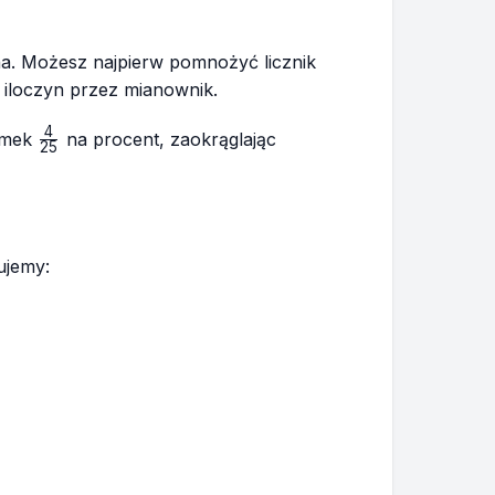
na. Możesz najpierw pomnożyć licznik
y iloczyn przez mianownik.
4
\frac{4}
łamek
na procent, zaokrąglając
25
{25}
ujemy: