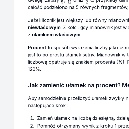
5
12
2
{5}
{12}
{2}
całość podzielono na 5 równych fragmentów,
Jeżeli licznik jest większy lub równy miano
niewłaściwym
. Z kolei, gdy mianownik jest w
z
ułamkiem właściwym
.
Procent
to sposób wyrażenia liczby jako uła
jest to po prostu ułamek setny. Mianownik w t
liczbową opatruje się znakiem procenta (%).
120%.
Jak zamienić ułamek na procent? M
Aby samodzielnie przeliczyć ułamek zwykły 
następujące kroki:
Zamień ułamek na liczbę dziesiętną, dziel
Pomnóż otrzymany wynik z kroku 1 przez