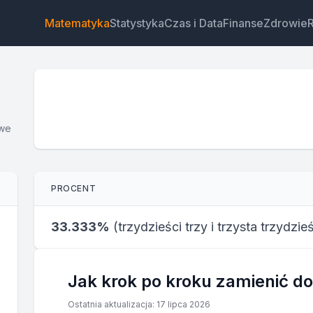
Matematyka
Statystyka
Czas i Data
Finanse
Zdrowie
iwe
Widżet
Link
Tekst
HTML
PROCENT
Podgląd Kalkulator przeliczania ułamków na procenty
Widżet
33.333%
(
trzydzieści trzy i trzysta trzydzie
Jak krok po kroku zamienić d
Ostatnia aktualizacja: 17 lipca 2026