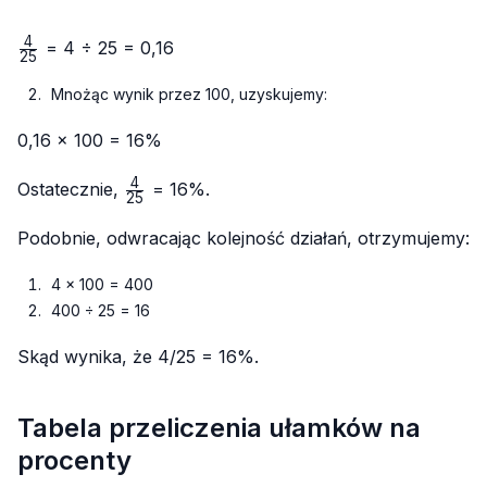
4
\frac{4}
= 4 ÷ 25 = 0,16
25
{25}
Mnożąc wynik przez 100, uzyskujemy:
0,16 × 100 = 16%
4
\frac{4}
Ostatecznie,
= 16%.
25
{25}
Podobnie, odwracając kolejność działań, otrzymujemy:
4 × 100 = 400
400 ÷ 25 = 16
Skąd wynika, że 4/25 = 16%.
Tabela przeliczenia ułamków na
procenty