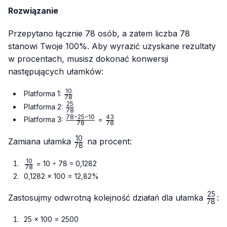
Rozwiązanie
Przepytano łącznie 78 osób, a zatem liczba 78
stanowi Twoje 100%. Aby wyrazić uzyskane rezultaty
w procentach, musisz dokonać konwersji
następujących ułamków:
10
\frac{10}
Platforma 1:
78
{78}
25
\frac{25}
Platforma 2:
78
{78}
78
−
25
−
10
43
\frac{78
\frac{43}
Platforma 3:
=
78
78
- 25 -
{78}
10
10}{78}
\frac{10}
Zamiana ułamka
na procent:
78
{78}
10
\frac{10}
= 10 ÷ 78 ≈ 0,1282
78
{78}
0,1282 × 100 = 12,82%
25
\fra
Zastosujmy odwrotną kolejność działań dla ułamka
:
78
{78}
25 × 100 = 2500