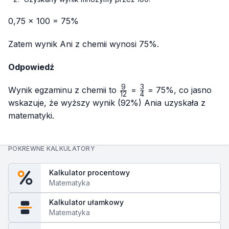
0,75 × 100 = 75%
Zatem wynik Ani z chemii wynosi 75%.
Odpowiedź
9
3
\frac{9}
\frac{3}
Wynik egzaminu z chemii to
=
= 75%, co jasno
12
4
{12}
{4}
wskazuje, że wyższy wynik (92%) Ania uzyskała z
matematyki.
POKREWNE KALKULATORY
Kalkulator procentowy
Matematyka
Kalkulator ułamkowy
Matematyka