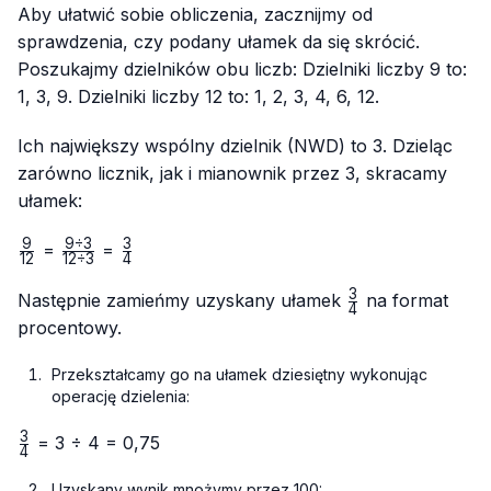
Aby ułatwić sobie obliczenia, zacznijmy od
sprawdzenia, czy podany ułamek da się skrócić.
Poszukajmy dzielników obu liczb: Dzielniki liczby 9 to:
1, 3, 9. Dzielniki liczby 12 to: 1, 2, 3, 4, 6, 12.
Ich największy wspólny dzielnik (NWD) to 3. Dzieląc
zarówno licznik, jak i mianownik przez 3, skracamy
ułamek:
9
9
÷
3
3
\frac{9}
\frac{9
\frac{3}
=
=
12
12
÷
3
4
{12}
÷ 3}
{4}
3
{12 ÷
\frac{3}
Następnie zamieńmy uzyskany ułamek
na format
4
3}
{4}
procentowy.
Przekształcamy go na ułamek dziesiętny wykonując
operację dzielenia:
3
\frac{3}
= 3 ÷ 4 = 0,75
4
{4}
Uzyskany wynik mnożymy przez 100: