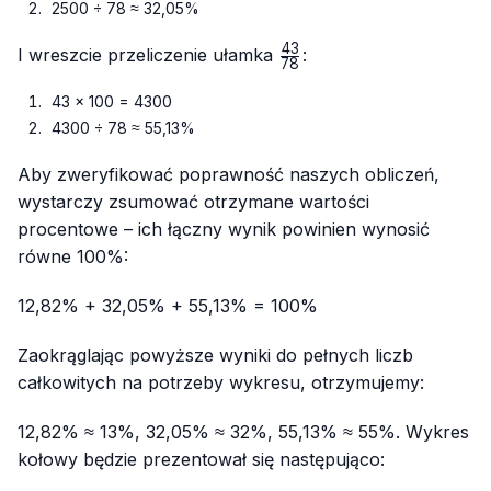
2500 ÷ 78 ≈ 32,05%
43
\frac{43}
I wreszcie przeliczenie ułamka
:
78
{78}
43 × 100 = 4300
4300 ÷ 78 ≈ 55,13%
Aby zweryfikować poprawność naszych obliczeń,
wystarczy zsumować otrzymane wartości
procentowe – ich łączny wynik powinien wynosić
równe 100%:
12,82% + 32,05% + 55,13% = 100%
Zaokrąglając powyższe wyniki do pełnych liczb
całkowitych na potrzeby wykresu, otrzymujemy:
12,82% ≈ 13%, 32,05% ≈ 32%, 55,13% ≈ 55%. Wykres
kołowy będzie prezentował się następująco: