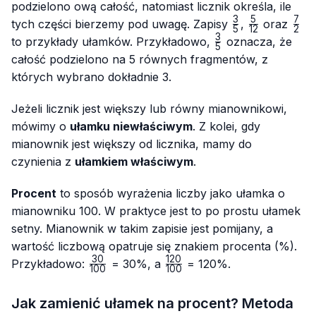
podzielono ową całość, natomiast licznik określa, ile
3
5
7
\frac{3}
\frac{5}
\fr
tych części bierzemy pod uwagę. Zapisy
,
oraz
5
12
2
{5}
{12}
{2}
3
\frac{3}
to przykłady ułamków. Przykładowo,
oznacza, że
5
{5}
całość podzielono na 5 równych fragmentów, z
których wybrano dokładnie 3.
Jeżeli licznik jest większy lub równy mianownikowi,
mówimy o
ułamku niewłaściwym
. Z kolei, gdy
mianownik jest większy od licznika, mamy do
czynienia z
ułamkiem właściwym
.
Procent
to sposób wyrażenia liczby jako ułamka o
mianowniku 100. W praktyce jest to po prostu ułamek
setny. Mianownik w takim zapisie jest pomijany, a
wartość liczbową opatruje się znakiem procenta (%).
30
120
\frac{30}
\frac{120}
Przykładowo:
= 30%, a
= 120%.
100
100
{100}
{100}
Jak zamienić ułamek na procent? Metoda