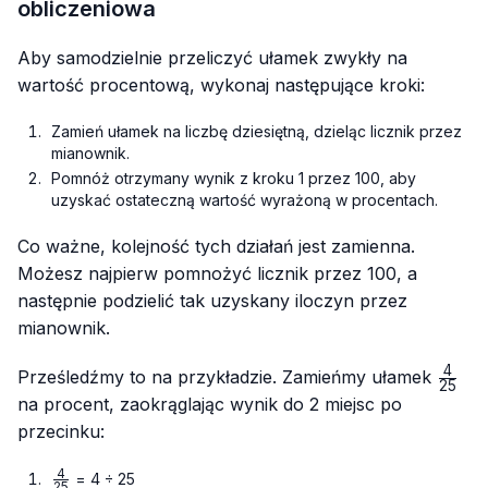
obliczeniowa
Aby samodzielnie przeliczyć ułamek zwykły na
wartość procentową, wykonaj następujące kroki:
Zamień ułamek na liczbę dziesiętną, dzieląc licznik przez
mianownik.
Pomnóż otrzymany wynik z kroku 1 przez 100, aby
uzyskać ostateczną wartość wyrażoną w procentach.
Co ważne, kolejność tych działań jest zamienna.
Możesz najpierw pomnożyć licznik przez 100, a
następnie podzielić tak uzyskany iloczyn przez
mianownik.
4
\frac
Prześledźmy to na przykładzie. Zamieńmy ułamek
25
{25}
na procent, zaokrąglając wynik do 2 miejsc po
przecinku:
4
\frac{4}
= 4 ÷ 25
25