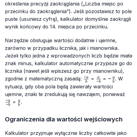
określenia precyzji zaokrąglania („Liczba miejsc po
przecinku do zaokrąglenia”). Jeśli pozostawisz to pole
puste (usuniesz cyfrę), kalkulator domyślnie zaokrągli
wynik końcowy do 14. miejsca po przecinku.
Narzędzie obsługuje wartości dodatnie i ujemne,
zarówno w przypadku licznika, jak i mianownika.
Jeżeli tylko jedna z wprowadzonych liczb będzie miała
znak minus, kalkulator automatycznie przypisze go do
licznika (nawet jeśli wpiszesz go przy mianowniku),
−
\frac{-
\frac{a}
-
−
a
a
a
zgodnie z matematyczną zasadą:
=
=
. W
−
b
b
b
a}{b}
{-b}
\frac{a}
sytuacji, gdy oba pola będą zawierały wartości
{b}
\fra
ujemne, znaki te zredukują się nawzajem, ponieważ
a}{-
−
\frac{a}
a
a
=
.
−
b
b
{b}
Ograniczenia dla wartości wejściowych
Kalkulator przyjmuje wyłącznie liczby całkowite jako