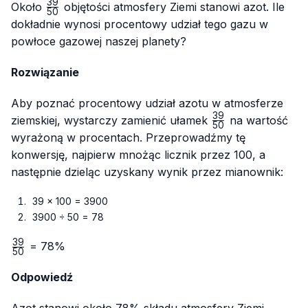
39
\frac{39}
Około
objętości atmosfery Ziemi stanowi azot. Ile
50
{50}
dokładnie wynosi procentowy udział tego gazu w
powłoce gazowej naszej planety?
Rozwiązanie
Aby poznać procentowy udział azotu w atmosferze
39
\frac{39}
ziemskiej, wystarczy zamienić ułamek
na wartość
50
{50}
wyrażoną w procentach. Przeprowadźmy tę
konwersję, najpierw mnożąc licznik przez 100, a
następnie dzieląc uzyskany wynik przez mianownik:
39 × 100 = 3900
3900 ÷ 50 = 78
39
\frac{39}
= 78%
50
{50}
Odpowiedź