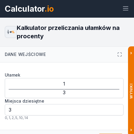
Calculator
.io
Kalkulator przeliczania ułamków na
1
%
2
procenty
Widżet
Link
Tekst
HTML
›
DANE WEJŚCIOWE
Podgląd Kalkulator przeliczania
Ułamek
ułamków na procenty Widżet
WYNIKI
Miejsca dziesiętne
0
,
1
,
2
,
5
,
10
,
14
›