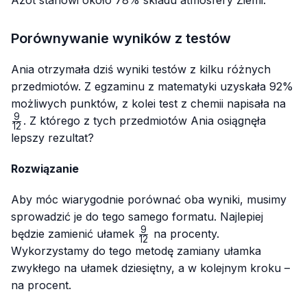
Azot stanowi około 78% składu atmosfery Ziemi.
Porównywanie wyników z testów
Ania otrzymała dziś wyniki testów z kilku różnych
przedmiotów. Z egzaminu z matematyki uzyskała 92%
\fr
możliwych punktów, z kolei test z chemii napisała na
{12
9
. Z którego z tych przedmiotów Ania osiągnęła
12
lepszy rezultat?
Rozwiązanie
Aby móc wiarygodnie porównać oba wyniki, musimy
sprowadzić je do tego samego formatu. Najlepiej
9
\frac{9}
będzie zamienić ułamek
na procenty.
12
{12}
Wykorzystamy do tego metodę zamiany ułamka
zwykłego na ułamek dziesiętny, a w kolejnym kroku –
na procent.