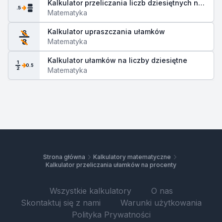
Kalkulator przeliczania liczb dziesiętnych na
.5
ułamki
Matematyka
Kalkulator upraszczania ułamków
6
Matematyka
8
Kalkulator ułamków na liczby dziesiętne
1
0.5
2
Matematyka
Strona główna
Kalkulatory matematyczne
Kalkulator przeliczania ułamków na procenty
Wszystkie kalkulatory
O nas
Skontaktuj się z nami
Warunki użytkowania
Polityka Prywatności