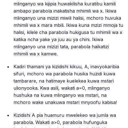
mlinganyo wa kijipia huwakilisha kuratibu kamili
ambapo parabola inakatisha mhimili wa x. Ikiwa
mlinganyo una mizizi miwili halisi, mchoro huvuka
mhimili wa x mara mbili. Ikiwa kuna mzizi mmoja tu
halisi, kilele cha parabola hukigusa tu mhimili wa x
katika ncha yake ya juu au ya chini. Ikiwa
mlinganyo una mizizi tata, parabola haikatizi
mhimili wa x kamwe.
Kadiri thamani ya kizidishi kikuu, A, inavyokaribia
sifuri, mchoro wa parabola husika huzidi kuwa
tambarare, na hatimaye kuelekea kuwa mstari
ulionyooka. Kwa asili, wakati
a=0
, mlinganyo
hushuka na kuwa mlinganyo wa mstari, na
mchoro wake unakuwa mstari mnyoofu kabisa!
Kizidishi A pia huamuru mwelekeo wa jumla wa
parabola. Wakati
a>0
, parabola hufunguka