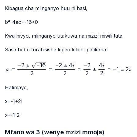
Kibagua cha mlinganyo huu ni hasi,
b²-4ac=-16<0
Kwa hivyo, mlinganyo utakuwa na mizizi miwili tata.
Sasa hebu turahisishe kipeo kilichopatikana:
−
2
±
−
16
−
2
±
4
−
2
4
x=\frac{-2±\sqrt{-16}}{2
i
i
=
=
=
±
=
−
1
±
2
x
i
2
2
2
2
Hatimaye,
x=-1+2i
x=-1-2i
Mfano wa 3 (wenye mzizi mmoja)