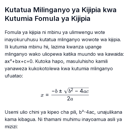
Kutatua Milinganyo ya Kijipia kwa
Kutumia Fomula ya Kijipia
Fomula ya kijipia ni mbinu ya ulimwengu wote
inayokuruhusu kutatua mlinganyo wowote wa kijipia.
Ili kutumia mbinu hii, lazima kwanza upange
mlinganyo wako uliopewa katika muundo wa kawaida:
ax²+bx+c=0
. Kutoka hapo, masuluhisho kamili
yanaweza kukokotolewa kwa kutumia mlinganyo
ufuatao:
−
±
−
4
x=\frac{-b±\sqrt{b²-4ac
2
b
b
a
c
=
x
2
a
Usemi ulio chini ya kipeo cha pili,
b²-4ac
, unajulikana
kama kibagua. Ni thamani muhimu inayoamua asili ya
mizizi: