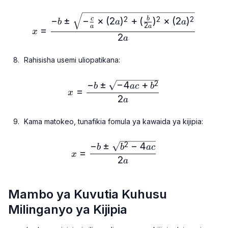
x=\frac{-b ± \sqrt{-\frac
−
±
−
×
(
2
)
+
(
)
×
(
2
)
2
2
2
c
b
b
a
a
2
a
a
=
x
2
a
Rahisisha usemi uliopatikana:
−
±
−
4
+
x=\frac{-b±\sqrt{-4ac+b
2
b
a
c
b
=
x
2
a
Kama matokeo, tunafikia fomula ya kawaida ya kijipia:
−
±
−
4
x=\frac{-b±\sqrt{b²-4ac
2
b
b
a
c
=
x
2
a
Mambo ya Kuvutia Kuhusu
Milinganyo ya Kijipia