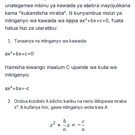
unategemea mbinu ya kawaida ya aljebra inayojulikana
kama "kukamilisha mraba". Ili kunyambua mizizi ya
mlinganyo wa kawaida wa kijipia
ax²+bx+c=0
, fuata
hatua hizi za utaratibu:
Tunaanza na mlinganyo wa kawaida:
ax²+bx+c=0
Hamisha kiwango maalum C upande wa kulia wa
mlinganyo:
ax²+bx=-c
Ondoa kizidishi A kilicho karibu na neno lililopewa mraba
x²
. Ili kufanya hivi, gawa mlinganyo wote kwa A:
x²+\frac{b}{a}x=-\frac{c
b
c
2
+
=
−
x
x
a
a