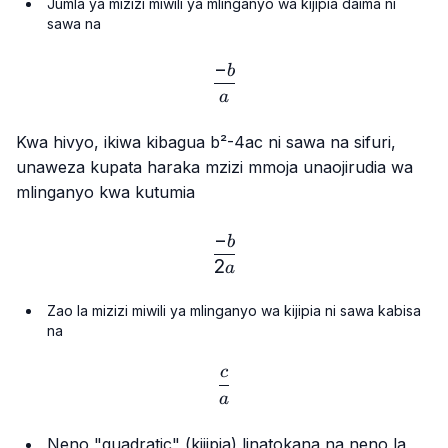
Jumla ya mizizi miwili ya mlinganyo wa kijipia daima ni
sawa na
−
\frac{-b}{a}
b
a
Kwa hivyo, ikiwa kibagua
b²-4ac
ni sawa na sifuri,
unaweza kupata haraka mzizi mmoja unaojirudia wa
mlinganyo kwa kutumia
−
\frac{-b}{2a}
b
2
a
Zao la mizizi miwili ya mlinganyo wa kijipia ni sawa kabisa
na
c
\frac{c}{a}
a
Neno "quadratic" (kijipia) linatokana na neno la