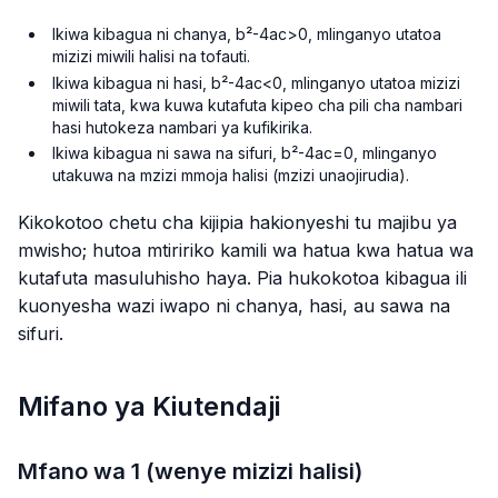
Ikiwa kibagua ni chanya,
b²-4ac>0
, mlinganyo utatoa
mizizi miwili halisi na tofauti.
Ikiwa kibagua ni hasi,
b²-4ac<0
, mlinganyo utatoa mizizi
miwili tata, kwa kuwa kutafuta kipeo cha pili cha nambari
hasi hutokeza nambari ya kufikirika.
Ikiwa kibagua ni sawa na sifuri,
b²-4ac=0
, mlinganyo
utakuwa na mzizi mmoja halisi (mzizi unaojirudia).
Kikokotoo chetu cha kijipia hakionyeshi tu majibu ya
mwisho; hutoa mtiririko kamili wa hatua kwa hatua wa
kutafuta masuluhisho haya. Pia hukokotoa kibagua ili
kuonyesha wazi iwapo ni chanya, hasi, au sawa na
sifuri.
Mifano ya Kiutendaji
Mfano wa 1 (wenye mizizi halisi)