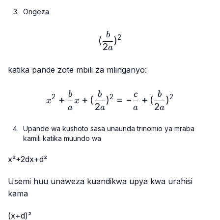
Ongeza
(\frac{b}{2a})^2
b
2
(
)
2
a
katika pande zote mbili za mlinganyo:
x²+\frac{b}{a}x+(\frac{b
b
b
c
b
2
2
2
+
+
(
)
=
−
+
(
)
x
x
2
2
a
a
a
a
Upande wa kushoto sasa unaunda trinomio ya mraba
kamili katika muundo wa
x²+2dx+d²
Usemi huu unaweza kuandikwa upya kwa urahisi
kama
(x+d)²