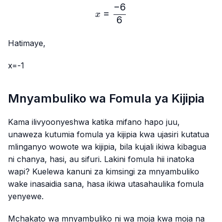
−
6
x=\frac{-6}{6}
=
x
6
Hatimaye,
x=-1
Mnyambuliko wa Fomula ya Kijipia
Kama ilivyoonyeshwa katika mifano hapo juu,
unaweza kutumia fomula ya kijipia kwa ujasiri kutatua
mlinganyo wowote wa kijipia, bila kujali ikiwa kibagua
ni chanya, hasi, au sifuri. Lakini fomula hii inatoka
wapi? Kuelewa kanuni za kimsingi za mnyambuliko
wake inasaidia sana, hasa ikiwa utasahaulika fomula
yenyewe.
Mchakato wa mnyambuliko ni wa moja kwa moja na