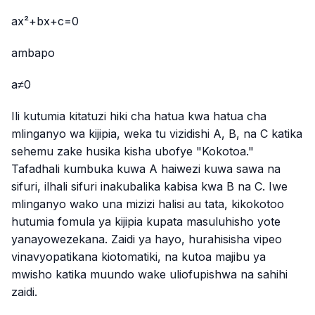
ax²+bx+c=0
ambapo
a≠0
Ili kutumia kitatuzi hiki cha hatua kwa hatua cha
mlinganyo wa kijipia, weka tu vizidishi A, B, na C katika
sehemu zake husika kisha ubofye "Kokotoa."
Tafadhali kumbuka kuwa A haiwezi kuwa sawa na
sifuri, ilhali sifuri inakubalika kabisa kwa B na C. Iwe
mlinganyo wako una mizizi halisi au tata, kikokotoo
hutumia fomula ya kijipia kupata masuluhisho yote
yanayowezekana. Zaidi ya hayo, hurahisisha vipeo
vinavyopatikana kiotomatiki, na kutoa majibu ya
mwisho katika muundo wake uliofupishwa na sahihi
zaidi.