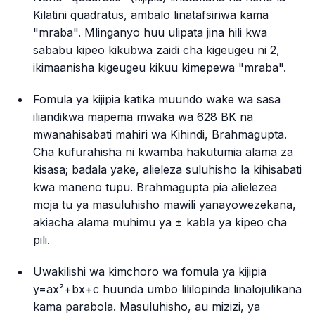
Kilatini
quadratus
, ambalo linatafsiriwa kama
"mraba". Mlinganyo huu ulipata jina hili kwa
sababu kipeo kikubwa zaidi cha kigeugeu ni 2,
ikimaanisha kigeugeu kikuu kimepewa "mraba".
Fomula ya kijipia katika muundo wake wa sasa
iliandikwa mapema mwaka wa 628 BK na
mwanahisabati mahiri wa Kihindi, Brahmagupta.
Cha kufurahisha ni kwamba hakutumia alama za
kisasa; badala yake, alieleza suluhisho la kihisabati
kwa maneno tupu. Brahmagupta pia alielezea
moja tu ya masuluhisho mawili yanayowezekana,
akiacha alama muhimu ya ± kabla ya kipeo cha
pili.
Uwakilishi wa kimchoro wa fomula ya kijipia
y=ax²+bx+c
huunda umbo lililopinda linalojulikana
kama parabola. Masuluhisho, au mizizi, ya