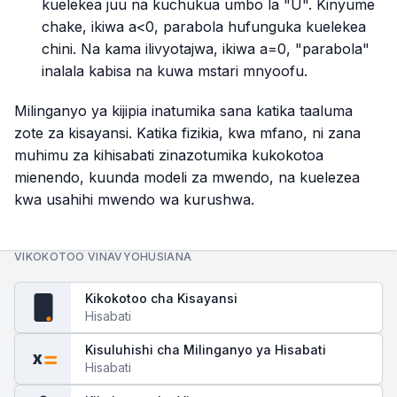
kuelekea juu na kuchukua umbo la "U". Kinyume
chake, ikiwa
a<0
, parabola hufunguka kuelekea
chini. Na kama ilivyotajwa, ikiwa
a=0
, "parabola"
inalala kabisa na kuwa mstari mnyoofu.
Milinganyo ya kijipia inatumika sana katika taaluma
zote za kisayansi. Katika fizikia, kwa mfano, ni zana
muhimu za kihisabati zinazotumika kukokotoa
mienendo, kuunda modeli za mwendo, na kuelezea
kwa usahihi mwendo wa kurushwa.
VIKOKOTOO VINAVYOHUSIANA
Kikokotoo cha Kisayansi
fx
Hisabati
Kisuluhishi cha Milinganyo ya Hisabati
x
Hisabati