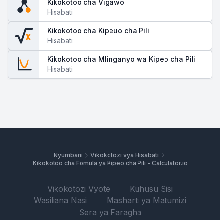
Kikokotoo cha Vigawo
Hisabati
Kikokotoo cha Kipeuo cha Pili
x
Hisabati
Kikokotoo cha Mlinganyo wa Kipeo cha Pili
Hisabati
Nyumbani
Vikokotozi vya Hisabati
Kikokotoo cha Fomula ya Kipeo cha Pili - Calculator.io
Vikokotozi Vyote
Kuhusu Sisi
Wasiliana Nasi
Masharti ya Matumizi
Sera ya Faragha