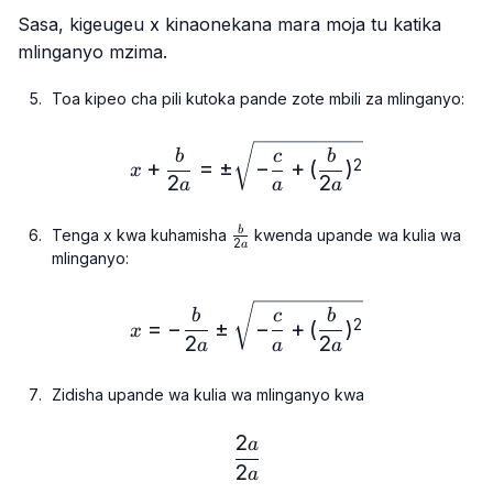
Sasa, kigeugeu
x
kinaonekana mara moja tu katika
mlinganyo mzima.
Toa kipeo cha pili kutoka pande zote mbili za mlinganyo:
x+\frac{b}{2a}=± \sqrt{-
b
c
b
+
=
±
−
+
(
)
2
x
2
2
a
a
a
\frac{b}
b
Tenga
x
kwa kuhamisha
kwenda upande wa kulia wa
2
a
{2a}
mlinganyo:
x=-\frac{b}{2a}± \sqrt{-\
b
c
b
=
−
±
−
+
(
)
2
x
2
2
a
a
a
Zidisha upande wa kulia wa mlinganyo kwa
2
a
\frac{2a}{2a}
2
a