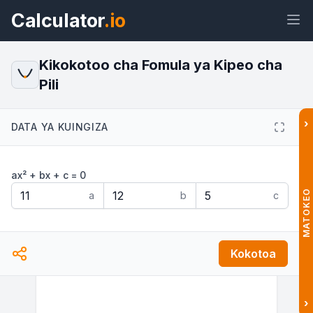
Calculator
.io
Kikokotoo cha Fomula ya Kipeo cha
Pili
Wijeti
Kiungo
Maandishi
HTML
›
DATA YA KUINGIZA
Muhtasari Kikokotoo cha Fomula ya
ax² + bx + c = 0
Kipeo cha Pili - Calculator.io Wijeti
MATOKEO
a
b
c
Kokotoa
›