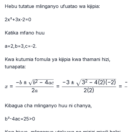
Hebu tutatue mlinganyo ufuatao wa kijipia:
2x²+3x-2=0
Katika mfano huu
a=2,b=3,c=-2
.
Kwa kutumia fomula ya kijipia kwa thamani hizi,
tunapata:
x=\frac{-b±\sqrt{b²-4ac}
−
3
±
3
−
4
(
2
)
(
−
2
)
−
±
−
4
−
2
2
b
b
a
c
=
=
=
x
2
2
(
2
)
a
Kibagua cha mlinganyo huu ni chanya,
b²-4ac=25>0
Kwa hivyo, mlinganyo utakuwa na mizizi miwili halisi.