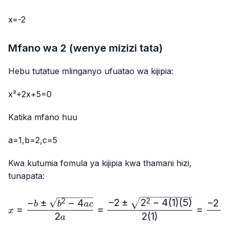
x=-2
Mfano wa 2 (wenye mizizi tata)
Hebu tutatue mlinganyo ufuatao wa kijipia:
x²+2x+5=0
Katika mfano huu
a=1,b=2,c=5
Kwa kutumia fomula ya kijipia kwa thamani hizi,
tunapata:
x=\frac{-b±\sqrt{b²-4ac}
−
2
±
2
−
4
(
1
)
(
5
)
−
±
−
4
−
2
±
2
2
b
b
a
c
=
=
=
x
2
2
(
1
)
a