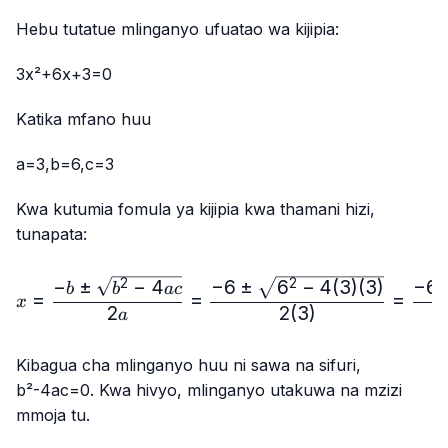
Hebu tutatue mlinganyo ufuatao wa kijipia:
3x²+6x+3=0
Katika mfano huu
a=3,b=6,c=3
Kwa kutumia fomula ya kijipia kwa thamani hizi,
tunapata:
x=\frac{-b±\sqrt{b²-4ac}
−
6
±
6
−
4
(
3
)
(
3
)
−
±
−
4
−
6
2
2
b
b
a
c
=
=
=
x
2
2
(
3
)
a
Kibagua cha mlinganyo huu ni sawa na sifuri,
b²-4ac=0
. Kwa hivyo, mlinganyo utakuwa na mzizi
mmoja tu.