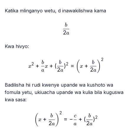
Katika mlinganyo wetu, d inawakilishwa kama
\frac{b}{2a}
b
2
a
Kwa hivyo:
2
x²+\frac{b}{a}x+(\frac{b}
(
)
b
b
b
2
2
+
+
(
)
=
+
x
x
x
2
2
a
a
a
Badilisha hii rudi kwenye upande wa kushoto wa
fomula yetu, ukiuacha upande wa kulia bila kuguswa
kwa sasa:
2
\left(x+\frac{b}{2a}\righ
(
)
b
c
b
2
+
=
−
+
(
)
x
2
2
a
a
a