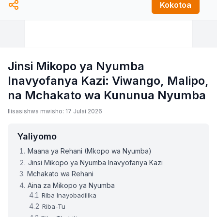
Kokotoa
$
kwa mwezi
Bima ya Mmiliki wa Nyumba
$
kwa mwezi
PMI
Jinsi Mikopo ya Nyumba
%
Inavyofanya Kazi: Viwango, Malipo,
Ada ya HOA
na Mchakato wa Kununua Nyumba
$
kwa mwezi
Ilisasishwa mwisho: 17 Julai 2026
Yaliyomo
Maana ya Rehani (Mkopo wa Nyumba)
Jinsi Mikopo ya Nyumba Inavyofanya Kazi
Mchakato wa Rehani
Aina za Mikopo ya Nyumba
Riba Inayobadilika
Riba-Tu