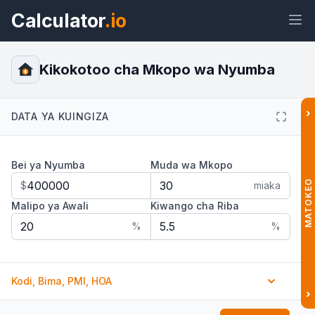
Calculator
.io
Kikokotoo cha Mkopo wa Nyumba
$
›
DATA YA KUINGIZA
Wijeti
Kiungo
Maandishi
HTML
Bei ya Nyumba
Muda wa Mkopo
Muhtasari Kikokotoo cha Mkopo wa
Nyumba Wijeti
MATOKEO
$
miaka
Malipo ya Awali
Kiwango cha Riba
%
%
Kodi, Bima, PMI, HOA
›
Kodi ya Mali