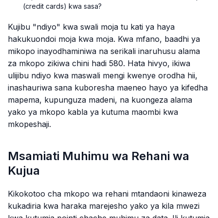
(credit cards) kwa sasa?
Kujibu "ndiyo" kwa swali moja tu kati ya haya
hakukuondoi moja kwa moja. Kwa mfano, baadhi ya
mikopo inayodhaminiwa na serikali inaruhusu alama
za mkopo zikiwa chini hadi 580. Hata hivyo, ikiwa
ulijibu ndiyo kwa maswali mengi kwenye orodha hii,
inashauriwa sana kuboresha maeneo hayo ya kifedha
mapema, kupunguza madeni, na kuongeza alama
yako ya mkopo kabla ya kutuma maombi kwa
mkopeshaji.
Msamiati Muhimu wa Rehani wa
Kujua
Kikokotoo cha mkopo wa rehani mtandaoni kinaweza
kukadiria kwa haraka marejesho yako ya kila mwezi