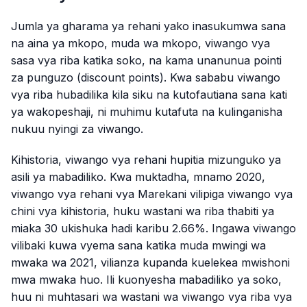
Jumla ya gharama ya rehani yako inasukumwa sana
na aina ya mkopo, muda wa mkopo, viwango vya
sasa vya riba katika soko, na kama unanunua pointi
za punguzo (discount points). Kwa sababu viwango
vya riba hubadilika kila siku na kutofautiana sana kati
ya wakopeshaji, ni muhimu kutafuta na kulinganisha
nukuu nyingi za viwango.
Kihistoria, viwango vya rehani hupitia mizunguko ya
asili ya mabadiliko. Kwa muktadha, mnamo 2020,
viwango vya rehani vya Marekani vilipiga viwango vya
chini vya kihistoria, huku wastani wa riba thabiti ya
miaka 30 ukishuka hadi karibu 2.66%. Ingawa viwango
vilibaki kuwa vyema sana katika muda mwingi wa
mwaka wa 2021, vilianza kupanda kuelekea mwishoni
mwa mwaka huo. Ili kuonyesha mabadiliko ya soko,
huu ni muhtasari wa wastani wa viwango vya riba vya