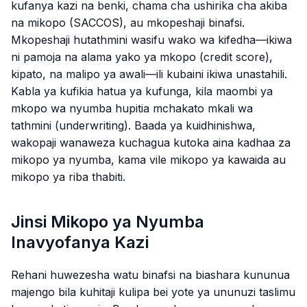
kufanya kazi na benki, chama cha ushirika cha akiba
na mikopo (SACCOS), au mkopeshaji binafsi.
Mkopeshaji hutathmini wasifu wako wa kifedha—ikiwa
ni pamoja na alama yako ya mkopo (credit score),
kipato, na malipo ya awali—ili kubaini ikiwa unastahili.
Kabla ya kufikia hatua ya kufunga, kila maombi ya
mkopo wa nyumba hupitia mchakato mkali wa
tathmini (underwriting). Baada ya kuidhinishwa,
wakopaji wanaweza kuchagua kutoka aina kadhaa za
mikopo ya nyumba, kama vile mikopo ya kawaida au
mikopo ya riba thabiti.
Jinsi Mikopo ya Nyumba
Inavyofanya Kazi
Rehani huwezesha watu binafsi na biashara kununua
majengo bila kuhitaji kulipa bei yote ya ununuzi taslimu