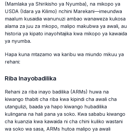
(Mamlaka ya Shirikisho ya Nyumba), na mikopo ya
USDA (Idara ya Kilimo) nchini Marekani—imeundwa
maalum kusaidia wanunuzi ambao wanaweza kukosa
alama za juu za mkopo, malipo makubwa ya awali, au
historia ya kipato inayohitajika kwa mikopo ya kawaida
ya nyumba.
Hapa kuna mtazamo wa karibu wa miundo mikuu ya
rehani:
Riba Inayobadilika
Rehani za riba inayo badilika (ARMs) huwa na
kiwango thabiti cha riba kwa kipindi cha awali cha
utangulizi, baada ya hapo kiwango hubadilika
kulingana na hali pana ya soko. Kwa sababu kiwango
cha kuanzia kwa kawaida ni cha chini kuliko wastani
wa soko wa sasa, ARMs hutoa malipo ya awali