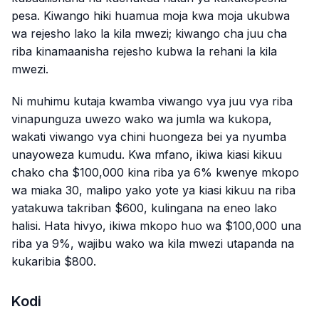
pesa. Kiwango hiki huamua moja kwa moja ukubwa
wa rejesho lako la kila mwezi; kiwango cha juu cha
riba kinamaanisha rejesho kubwa la rehani la kila
mwezi.
Ni muhimu kutaja kwamba viwango vya juu vya riba
vinapunguza uwezo wako wa jumla wa kukopa,
wakati viwango vya chini huongeza bei ya nyumba
unayoweza kumudu. Kwa mfano, ikiwa kiasi kikuu
chako cha $100,000 kina riba ya 6% kwenye mkopo
wa miaka 30, malipo yako yote ya kiasi kikuu na riba
yatakuwa takriban $600, kulingana na eneo lako
halisi. Hata hivyo, ikiwa mkopo huo wa $100,000 una
riba ya 9%, wajibu wako wa kila mwezi utapanda na
kukaribia $800.
Kodi