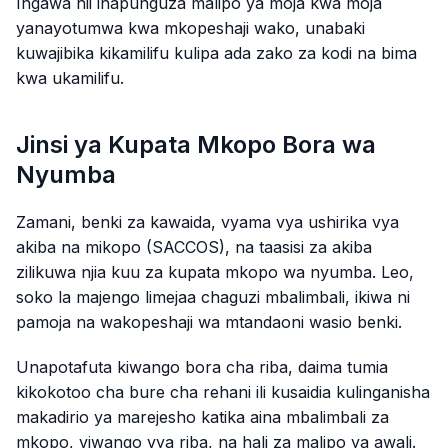
Ingawa hii inapunguza malipo ya moja kwa moja
yanayotumwa kwa mkopeshaji wako, unabaki
kuwajibika kikamilifu kulipa ada zako za kodi na bima
kwa ukamilifu.
Jinsi ya Kupata Mkopo Bora wa
Nyumba
Zamani, benki za kawaida, vyama vya ushirika vya
akiba na mikopo (SACCOS), na taasisi za akiba
zilikuwa njia kuu za kupata mkopo wa nyumba. Leo,
soko la majengo limejaa chaguzi mbalimbali, ikiwa ni
pamoja na wakopeshaji wa mtandaoni wasio benki.
Unapotafuta kiwango bora cha riba, daima tumia
kikokotoo cha bure cha rehani ili kusaidia kulinganisha
makadirio ya marejesho katika aina mbalimbali za
mkopo, viwango vya riba, na hali za malipo ya awali.