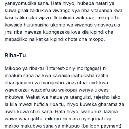
yanayomudika sana. Hata hivyo, hubeba hatari ya
kuwa ghali zaidi ikiwa viwango vya riba vitapanda kwa
kasi katika siku zijazo. Ili kulinda wakopaji, mikopo hii
kawaida hujumuisha ukomo wa viwango vinavyozuia
jinsi riba inaweza kuongezeka kwa kila kipindi cha
mabadiliko na katika kipindi chote cha mkopo.
Riba-Tu
Mikopo ya riba-tu (Interest-only mortgages) ni
maalum sana na kwa kawaida inahusisha ratiba
changamano za marejesho zinazofaa zaidi kwa
wawekezaji wazoefu au wakopaji wenye ukwasi
mkubwa. Wakati wa hatua ya utangulizi, rejesho lako
la kila mwezi hufidia riba tu, hivyo kuweka gharama za
awali kuwa chini sana. Hata hivyo, wanunuzi lazima
wawe waangalifu: mikopo hii mara nyingi inahitaji
malipo makubwa sana ya mkupuo (balloon payment)