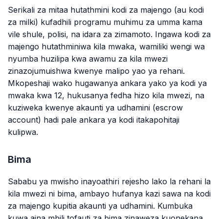
Serikali za mitaa hutathmini kodi za majengo (au kodi
za milki) kufadhili programu muhimu za umma kama
vile shule, polisi, na idara za zimamoto. Ingawa kodi za
majengo hutathminiwa kila mwaka, wamiliki wengi wa
nyumba huzilipa kwa awamu za kila mwezi
zinazojumuishwa kwenye malipo yao ya rehani.
Mkopeshaji wako hugawanya ankara yako ya kodi ya
mwaka kwa 12, hukusanya fedha hizo kila mwezi, na
kuziweka kwenye akaunti ya udhamini (escrow
account) hadi pale ankara ya kodi itakapohitaji
kulipwa.
Bima
Sababu ya mwisho inayoathiri rejesho lako la rehani la
kila mwezi ni bima, ambayo hufanya kazi sawa na kodi
za majengo kupitia akaunti ya udhamini. Kumbuka
kuwa aina mbili tofauti za bima zinaweza kuonekana