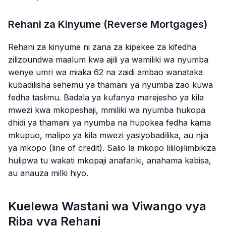
Rehani za Kinyume (Reverse Mortgages)
Rehani za kinyume ni zana za kipekee za kifedha
zilizoundwa maalum kwa ajili ya wamiliki wa nyumba
wenye umri wa miaka 62 na zaidi ambao wanataka
kubadilisha sehemu ya thamani ya nyumba zao kuwa
fedha taslimu. Badala ya kufanya marejesho ya kila
mwezi kwa mkopeshaji, mmiliki wa nyumba hukopa
dhidi ya thamani ya nyumba na hupokea fedha kama
mkupuo, malipo ya kila mwezi yasiyobadilika, au njia
ya mkopo (line of credit). Salio la mkopo lililojilimbikiza
hulipwa tu wakati mkopaji anafariki, anahama kabisa,
au anauza milki hiyo.
Kuelewa Wastani wa Viwango vya
Riba vya Rehani