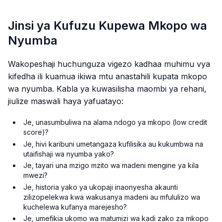
Jinsi ya Kufuzu Kupewa Mkopo wa
Nyumba
Wakopeshaji huchunguza vigezo kadhaa muhimu vya
kifedha ili kuamua ikiwa mtu anastahili kupata mkopo
wa nyumba. Kabla ya kuwasilisha maombi ya rehani,
jiulize maswali haya yafuatayo:
Je, unasumbuliwa na alama ndogo ya mkopo (low credit
score)?
Je, hivi karibuni umetangaza kufilisika au kukumbwa na
utaifishaji wa nyumba yako?
Je, tayari una mzigo mzito wa madeni mengine ya kila
mwezi?
Je, historia yako ya ukopaji inaonyesha akaunti
zilizopelekwa kwa wakusanya madeni au mfululizo wa
kuchelewa kufanya marejesho?
Je, umefikia ukomo wa matumizi wa kadi zako za mkopo