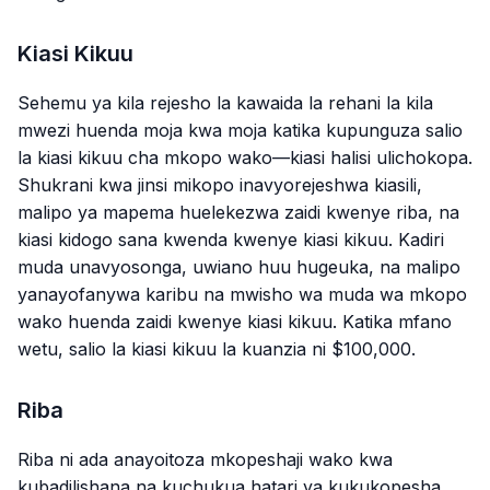
Kiasi Kikuu
Sehemu ya kila rejesho la kawaida la rehani la kila
mwezi huenda moja kwa moja katika kupunguza salio
la kiasi kikuu cha mkopo wako—kiasi halisi ulichokopa.
Shukrani kwa jinsi mikopo inavyorejeshwa kiasili,
malipo ya mapema huelekezwa zaidi kwenye riba, na
kiasi kidogo sana kwenda kwenye kiasi kikuu. Kadiri
muda unavyosonga, uwiano huu hugeuka, na malipo
yanayofanywa karibu na mwisho wa muda wa mkopo
wako huenda zaidi kwenye kiasi kikuu. Katika mfano
wetu, salio la kiasi kikuu la kuanzia ni $100,000.
Riba
Riba ni ada anayoitoza mkopeshaji wako kwa
kubadilishana na kuchukua hatari ya kukukopesha