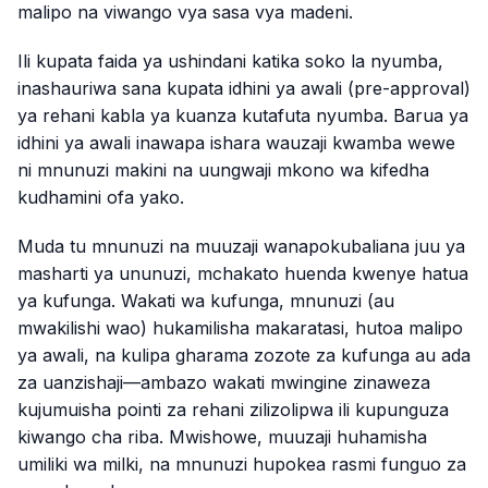
malipo na viwango vya sasa vya madeni.
Ili kupata faida ya ushindani katika soko la nyumba,
inashauriwa sana kupata idhini ya awali (pre-approval)
ya rehani kabla ya kuanza kutafuta nyumba. Barua ya
idhini ya awali inawapa ishara wauzaji kwamba wewe
ni mnunuzi makini na uungwaji mkono wa kifedha
kudhamini ofa yako.
Muda tu mnunuzi na muuzaji wanapokubaliana juu ya
masharti ya ununuzi, mchakato huenda kwenye hatua
ya kufunga. Wakati wa kufunga, mnunuzi (au
mwakilishi wao) hukamilisha makaratasi, hutoa malipo
ya awali, na kulipa gharama zozote za kufunga au ada
za uanzishaji—ambazo wakati mwingine zinaweza
kujumuisha pointi za rehani zilizolipwa ili kupunguza
kiwango cha riba. Mwishowe, muuzaji huhamisha
umiliki wa milki, na mnunuzi hupokea rasmi funguo za