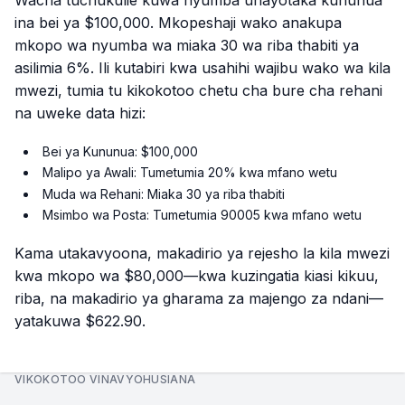
ina bei ya $100,000. Mkopeshaji wako anakupa
mkopo wa nyumba wa miaka 30 wa riba thabiti ya
asilimia 6%. Ili kutabiri kwa usahihi wajibu wako wa kila
mwezi, tumia tu kikokotoo chetu cha bure cha rehani
na uweke data hizi:
Bei ya Kununua: $100,000
Malipo ya Awali: Tumetumia 20% kwa mfano wetu
Muda wa Rehani: Miaka 30 ya riba thabiti
Msimbo wa Posta: Tumetumia 90005 kwa mfano wetu
Kama utakavyoona, makadirio ya rejesho la kila mwezi
kwa mkopo wa $80,000—kwa kuzingatia kiasi kikuu,
riba, na makadirio ya gharama za majengo za ndani—
yatakuwa $622.90.
VIKOKOTOO VINAVYOHUSIANA