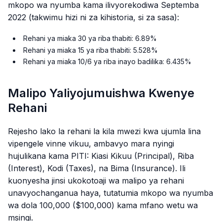
mkopo wa nyumba kama ilivyorekodiwa Septemba
2022 (takwimu hizi ni za kihistoria, si za sasa):
Rehani ya miaka 30 ya riba thabiti: 6.89%
Rehani ya miaka 15 ya riba thabiti: 5.528%
Rehani ya miaka 10/6 ya riba inayo badilika: 6.435%
Malipo Yaliyojumuishwa Kwenye
Rehani
Rejesho lako la rehani la kila mwezi kwa ujumla lina
vipengele vinne vikuu, ambavyo mara nyingi
hujulikana kama PITI: Kiasi Kikuu (Principal), Riba
(Interest), Kodi (Taxes), na Bima (Insurance). Ili
kuonyesha jinsi ukokotoaji wa malipo ya rehani
unavyochanganua haya, tutatumia mkopo wa nyumba
wa dola 100,000 ($100,000) kama mfano wetu wa
msingi.