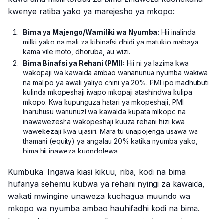
kwenye ratiba yako ya marejesho ya mkopo:
Bima ya Majengo/Wamiliki wa Nyumba:
Hii inalinda
milki yako na mali za kibinafsi dhidi ya matukio mabaya
kama vile moto, dhoruba, au wizi.
Bima Binafsi ya Rehani (PMI):
Hii ni ya lazima kwa
wakopaji wa kawaida ambao wananunua nyumba wakiwa
na malipo ya awali yaliyo chini ya 20%. PMI ipo madhubuti
kulinda mkopeshaji iwapo mkopaji atashindwa kulipa
mkopo. Kwa kupunguza hatari ya mkopeshaji, PMI
inaruhusu wanunuzi wa kawaida kupata mikopo na
inawawezesha wakopeshaji kuuza rehani hizi kwa
wawekezaji kwa ujasiri. Mara tu unapojenga usawa wa
thamani (equity) ya angalau 20% katika nyumba yako,
bima hii inaweza kuondolewa.
Kumbuka: Ingawa kiasi kikuu, riba, kodi na bima
hufanya sehemu kubwa ya rehani nyingi za kawaida,
wakati mwingine unaweza kuchagua muundo wa
mkopo wa nyumba ambao hauhifadhi kodi na bima.