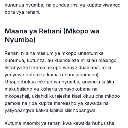
kununua nyumba, na gundua jinsi ya kupata viwango
bora vya rehani.
Maana ya Rehani (Mkopo wa
Nyumba)
Rehani ni aina maalum ya mkopo unaotumika
kununua, kutunza, au kuendeleza milki au majengo.
Ikifanya kazi kama mkopo wenye dhamana, milki
yenyewe hutumika kama rehani (dhamana).
Unapochukua mkopo wa nyumba, unaingia katika
makubaliano ya kisheria yanayokubana na
mkopeshaji, ukiahidi kurejesha kiasi kikuu cha mkopo
pamoja na riba kupitia marejesho ya kawaida na
yaliyopangwa katika kipindi kilichopangwa.
Kutuma maombi ya rehani kwa kawaida huhusisha