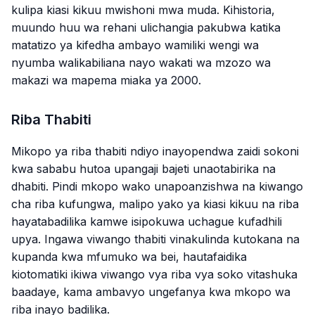
kulipa kiasi kikuu mwishoni mwa muda. Kihistoria,
muundo huu wa rehani ulichangia pakubwa katika
matatizo ya kifedha ambayo wamiliki wengi wa
nyumba walikabiliana nayo wakati wa mzozo wa
makazi wa mapema miaka ya 2000.
Riba Thabiti
Mikopo ya riba thabiti ndiyo inayopendwa zaidi sokoni
kwa sababu hutoa upangaji bajeti unaotabirika na
dhabiti. Pindi mkopo wako unapoanzishwa na kiwango
cha riba kufungwa, malipo yako ya kiasi kikuu na riba
hayatabadilika kamwe isipokuwa uchague kufadhili
upya. Ingawa viwango thabiti vinakulinda kutokana na
kupanda kwa mfumuko wa bei, hautafaidika
kiotomatiki ikiwa viwango vya riba vya soko vitashuka
baadaye, kama ambavyo ungefanya kwa mkopo wa
riba inayo badilika.