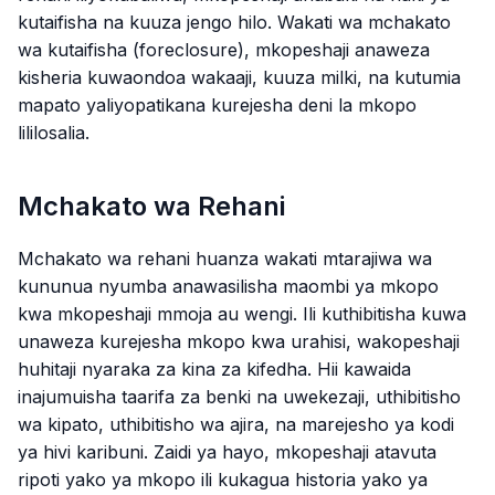
kutaifisha na kuuza jengo hilo. Wakati wa mchakato
wa kutaifisha (foreclosure), mkopeshaji anaweza
kisheria kuwaondoa wakaaji, kuuza milki, na kutumia
mapato yaliyopatikana kurejesha deni la mkopo
lililosalia.
Mchakato wa Rehani
Mchakato wa rehani huanza wakati mtarajiwa wa
kununua nyumba anawasilisha maombi ya mkopo
kwa mkopeshaji mmoja au wengi. Ili kuthibitisha kuwa
unaweza kurejesha mkopo kwa urahisi, wakopeshaji
huhitaji nyaraka za kina za kifedha. Hii kawaida
inajumuisha taarifa za benki na uwekezaji, uthibitisho
wa kipato, uthibitisho wa ajira, na marejesho ya kodi
ya hivi karibuni. Zaidi ya hayo, mkopeshaji atavuta
ripoti yako ya mkopo ili kukagua historia yako ya