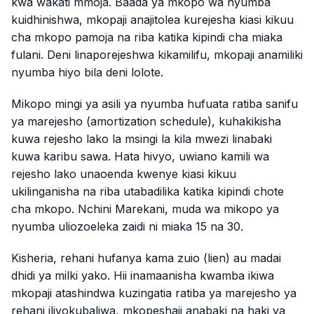
kwa wakati mmoja. Baada ya mkopo wa nyumba
kuidhinishwa, mkopaji anajitolea kurejesha kiasi kikuu
cha mkopo pamoja na riba katika kipindi cha miaka
fulani. Deni linaporejeshwa kikamilifu, mkopaji anamiliki
nyumba hiyo bila deni lolote.
Mikopo mingi ya asili ya nyumba hufuata ratiba sanifu
ya marejesho (amortization schedule), kuhakikisha
kuwa rejesho lako la msingi la kila mwezi linabaki
kuwa karibu sawa. Hata hivyo, uwiano kamili wa
rejesho lako unaoenda kwenye kiasi kikuu
ukilinganisha na riba utabadilika katika kipindi chote
cha mkopo. Nchini Marekani, muda wa mikopo ya
nyumba uliozoeleka zaidi ni miaka 15 na 30.
Kisheria, rehani hufanya kama zuio (lien) au madai
dhidi ya milki yako. Hii inamaanisha kwamba ikiwa
mkopaji atashindwa kuzingatia ratiba ya marejesho ya
rehani iliyokubaliwa, mkopeshaji anabaki na haki ya