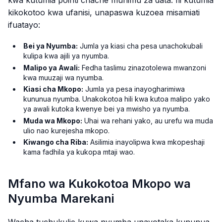
kwa kutumia pointi chache muhimu za data. Ili kutumia
kikokotoo kwa ufanisi, unapaswa kuzoea misamiati
ifuatayo:
Bei ya Nyumba:
Jumla ya kiasi cha pesa unachokubali
kulipa kwa ajili ya nyumba.
Malipo ya Awali:
Fedha taslimu zinazotolewa mwanzoni
kwa muuzaji wa nyumba.
Kiasi cha Mkopo:
Jumla ya pesa inayogharimiwa
kununua nyumba. Unakokotoa hili kwa kutoa malipo yako
ya awali kutoka kwenye bei ya mwisho ya nyumba.
Muda wa Mkopo:
Uhai wa rehani yako, au urefu wa muda
ulio nao kurejesha mkopo.
Kiwango cha Riba:
Asilimia inayolipwa kwa mkopeshaji
kama fadhila ya kukopa mtaji wao.
Mfano wa Kukokotoa Mkopo wa
Nyumba Marekani
Wacha tuchukulie kuwa nyumba unayotaka kununua