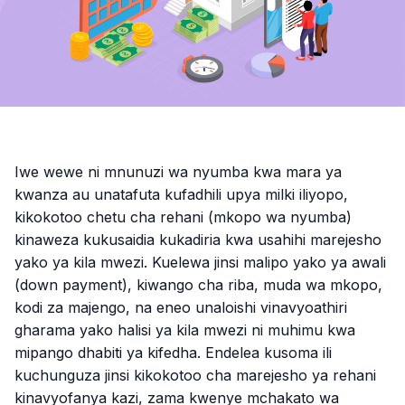
Iwe wewe ni mnunuzi wa nyumba kwa mara ya
kwanza au unatafuta kufadhili upya milki iliyopo,
kikokotoo chetu cha rehani (mkopo wa nyumba)
kinaweza kukusaidia kukadiria kwa usahihi marejesho
yako ya kila mwezi. Kuelewa jinsi malipo yako ya awali
(down payment), kiwango cha riba, muda wa mkopo,
kodi za majengo, na eneo unaloishi vinavyoathiri
gharama yako halisi ya kila mwezi ni muhimu kwa
mipango dhabiti ya kifedha. Endelea kusoma ili
kuchunguza jinsi kikokotoo cha marejesho ya rehani
kinavyofanya kazi, zama kwenye mchakato wa