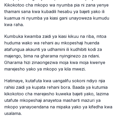
Kikokotoo cha mkopo wa nyumba pia ni zana yenye
thamani sana kwa kubadili hesabu ya bajeti yako ili
kuamua ni nyumba ya kiasi gani unayoweza kumudu
kwa raha.
Kumbuka kwamba zaidi ya kiasi kikuu na riba, mtoa
huduma wako wa rehani au mkopeshaji huenda
atafungua akaunti ya udhamini ili kudhibiti kodi za
majengo, bima na gharama nyinginezo za ndani.
Gharama hizi zinaongezwa moja kwa moja kwenye
marejesho yako ya mkopo ya kila mwezi.
Hatimaye, kutafuta kwa uangalifu sokoni ndiyo njia
rahisi zaidi ya kupata rehani bora. Baada ya kutumia
kikokotoo cha marejesho kuweka bajeti yako, lazima
utafute mkopeshaji anayetoa masharti mazuri ya
mkopo yanayoendana na mipaka yako ya kifedha kwa
usalama.