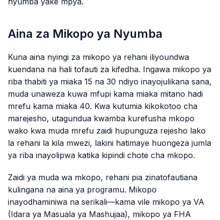
nyumba yake mpya.
Aina za Mikopo ya Nyumba
Kuna aina nyingi za mikopo ya rehani iliyoundwa
kuendana na hali tofauti za kifedha. Ingawa mikopo ya
riba thabiti ya miaka 15 na 30 ndiyo inayojulikana sana,
muda unaweza kuwa mfupi kama miaka mitano hadi
mrefu kama miaka 40. Kwa kutumia kikokotoo cha
marejesho, utagundua kwamba kurefusha mkopo
wako kwa muda mrefu zaidi hupunguza rejesho lako
la rehani la kila mwezi, lakini hatimaye huongeza jumla
ya riba inayolipwa katika kipindi chote cha mkopo.
Zaidi ya muda wa mkopo, rehani pia zinatofautiana
kulingana na aina ya programu. Mikopo
inayodhaminiwa na serikali—kama vile mikopo ya VA
(Idara ya Masuala ya Mashujaa), mikopo ya FHA