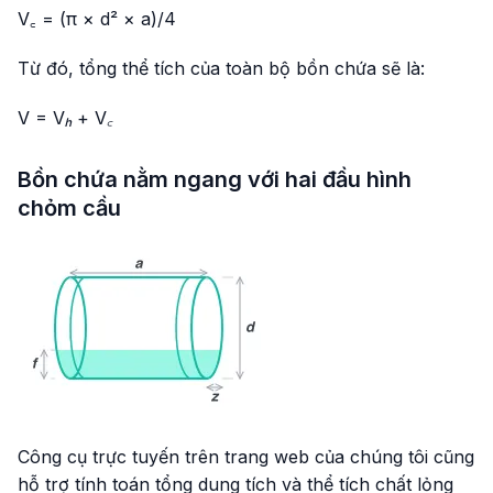
V꜀ = (π × d² × a)/4
Từ đó, tổng thể tích của toàn bộ bồn chứa sẽ là:
V = Vₕ + V꜀
Bồn chứa nằm ngang với hai đầu hình
chỏm cầu
Công cụ trực tuyến trên trang web của chúng tôi cũng
hỗ trợ tính toán tổng dung tích và thể tích chất lỏng