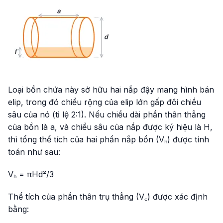
Loại bồn chứa này sở hữu hai nắp đậy mang hình bán
elip, trong đó chiều rộng của elip lớn gấp đôi chiều
sâu của nó (tỉ lệ 2:1). Nếu chiều dài phần thân thẳng
của bồn là
a
, và chiều sâu của nắp được ký hiệu là
H
,
thì tổng thể tích của hai phần nắp bồn (Vₕ) được tính
toán như sau:
Vₕ = πHd²/3
Thể tích của phần thân trụ thẳng (V꜀) được xác định
bằng: