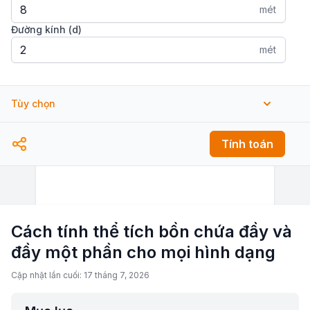
mét
Đường kính (d)
mét
Tùy chọn
Độ sâu đã lấp (f)
Tính toán
mét
Cách tính thể tích bồn chứa đầy và
đầy một phần cho mọi hình dạng
Cập nhật lần cuối: 17 tháng 7, 2026