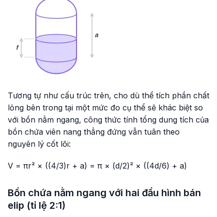
Tương tự như cấu trúc trên, cho dù thể tích phần chất
lỏng bên trong tại một mức đo cụ thể sẽ khác biệt so
với bồn nằm ngang, công thức tính tổng dung tích của
bồn chứa viên nang thẳng đứng vẫn tuân theo
nguyên lý cốt lõi:
V = πr² × ((4/3)r + a) = π × (d/2)² × ((4d/6) + a)
Bồn chứa nằm ngang với hai đầu hình bán
elip (tỉ lệ 2:1)