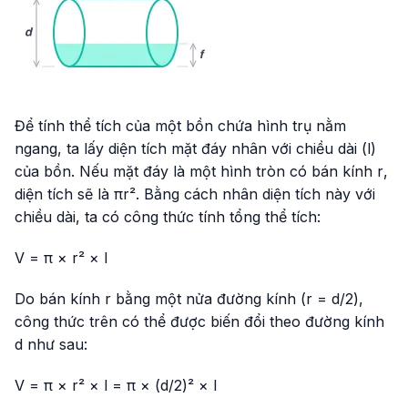
Để tính thể tích của một bồn chứa hình trụ nằm
ngang, ta lấy diện tích mặt đáy nhân với chiều dài (
l
)
của bồn. Nếu mặt đáy là một hình tròn có bán kính
r
,
diện tích sẽ là πr². Bằng cách nhân diện tích này với
chiều dài, ta có công thức tính tổng thể tích:
V = π × r² × l
Do bán kính
r
bằng một nửa đường kính (
r = d/2
),
công thức trên có thể được biến đổi theo đường kính
d
như sau:
V = π × r² × l = π × (d/2)² × l