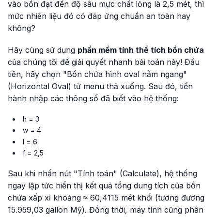
vào bồn đạt đến độ sâu mực chất lỏng là 2,5 mét, thì
mức nhiên liệu đó có đáp ứng chuẩn an toàn hay
không?
Hãy cùng sử dụng
phần mềm tính thể tích bồn chứa
của chúng tôi để giải quyết nhanh bài toán này! Đầu
tiên, hãy chọn "Bồn chứa hình oval nằm ngang"
(Horizontal Oval) từ menu thả xuống. Sau đó, tiến
hành nhập các thông số đã biết vào hệ thống:
h = 3
w = 4
l = 6
f = 2,5
Sau khi nhấn nút "Tính toán" (Calculate), hệ thống
ngay lập tức hiển thị kết quả tổng dung tích của bồn
chứa xấp xỉ khoảng ≈ 60,4115 mét khối (tương đương
15.959,03 gallon Mỹ). Đồng thời, máy tính cũng phân