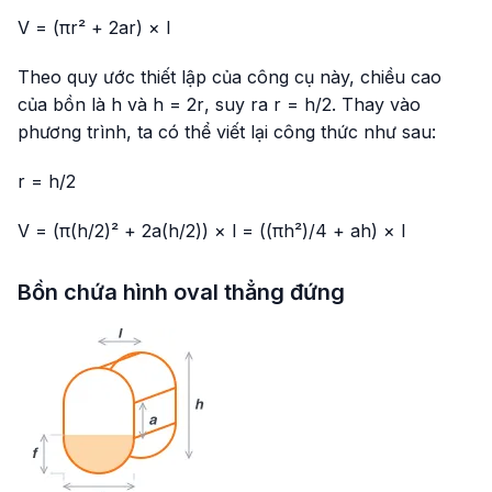
V = (πr² + 2ar) × l
Theo quy ước thiết lập của công cụ này, chiều cao
của bồn là
h
và
h = 2r
, suy ra
r = h/2
. Thay vào
phương trình, ta có thể viết lại công thức như sau:
r = h/2
V = (π(h/2)² + 2a(h/2)) × l = ((πh²)/4 + ah) × l
Bồn chứa hình oval thẳng đứng