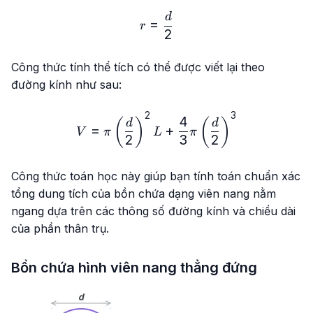
r = \frac{d}{2}
d
=
r
2
Công thức tính thể tích có thể được viết lại theo
đường kính như sau:
2
3
V = \pi \left( \frac{d}{2} 
4
(
)
(
)
d
d
=
+
V
π
L
π
2
3
2
Công thức toán học này giúp bạn tính toán chuẩn xác
tổng dung tích của bồn chứa dạng viên nang nằm
ngang dựa trên các thông số đường kính và chiều dài
của phần thân trụ.
Bồn chứa hình viên nang thẳng đứng