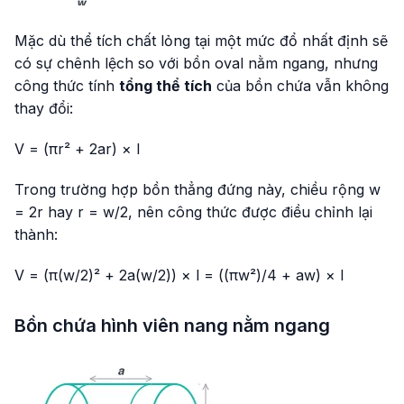
Mặc dù thể tích chất lỏng tại một mức đổ nhất định sẽ
có sự chênh lệch so với bồn oval nằm ngang, nhưng
công thức tính
tổng thể tích
của bồn chứa vẫn không
thay đổi:
V = (πr² + 2ar) × l
Trong trường hợp bồn thẳng đứng này, chiều rộng
w
= 2r
hay
r = w/2
, nên công thức được điều chỉnh lại
thành:
V = (π(w/2)² + 2a(w/2)) × l = ((πw²)/4 + aw) × l
Bồn chứa hình viên nang nằm ngang