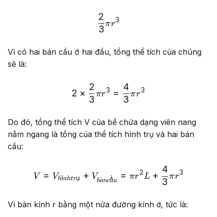
2
\frac{2}{3}\pi r^3
3
π
r
3
Vì có hai bán cầu ở hai đầu, tổng thể tích của chúng
sẽ là:
2
4
2 \times \frac{2}{3}\pi r^
3
3
2
×
=
π
r
π
r
3
3
Do đó, tổng thể tích
V
của bể chứa dạng viên nang
nằm ngang là tổng của thể tích hình trụ và hai bán
cầu:
4
V = V_{hình trụ} + V_{bán 
2
3
=
+
=
+
V
V
V
π
r
L
π
r
ˋ
ˋ
ı
ụ
h
nh
t
r
ˊ
^
3
b
a
n
c
a
u
Vì bán kính
r
bằng một nửa đường kính
d
, tức là: