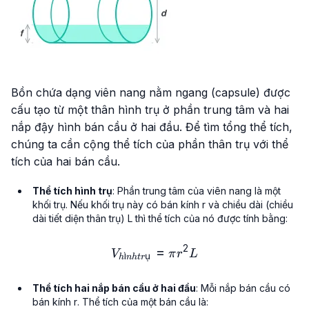
Bồn chứa dạng viên nang nằm ngang (capsule) được
cấu tạo từ một thân hình trụ ở phần trung tâm và hai
nắp đậy hình bán cầu ở hai đầu. Để tìm tổng thể tích,
chúng ta cần cộng thể tích của phần thân trụ với thể
tích của hai bán cầu.
Thể tích hình trụ
: Phần trung tâm của viên nang là một
khối trụ. Nếu khối trụ này có bán kính
r
và chiều dài (chiều
dài tiết diện thân trụ)
L
thì thể tích của nó được tính bằng:
2
V_{hình trụ} = \pi r^2 L
=
V
π
r
L
ˋ
ı
ụ
h
nh
t
r
Thể tích hai nắp bán cầu ở hai đầu
: Mỗi nắp bán cầu có
bán kính
r
. Thể tích của một bán cầu là: