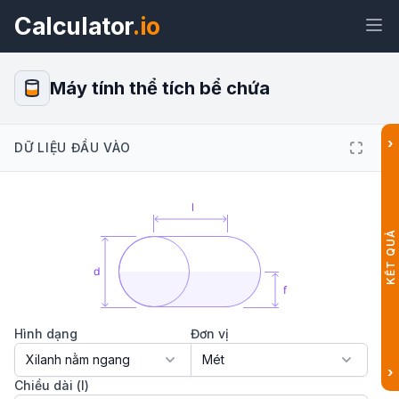
Calculator
.io
Máy tính thể tích bể chứa
›
DỮ LIỆU ĐẦU VÀO
Tiện
Liên
Văn
HTML
ích
kết
bản
Xem trước Máy tính thể tích bể
KẾT QUẢ
chứa Tiện ích
Hình dạng
Đơn vị
›
Chiều dài (l)