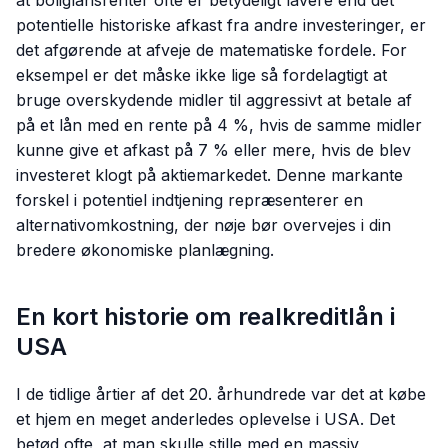
at boliglånsrenter ofte er betydeligt lavere end det
potentielle historiske afkast fra andre investeringer, er
det afgørende at afveje de matematiske fordele. For
eksempel er det måske ikke lige så fordelagtigt at
bruge overskydende midler til aggressivt at betale af
på et lån med en rente på 4 %, hvis de samme midler
kunne give et afkast på 7 % eller mere, hvis de blev
investeret klogt på aktiemarkedet. Denne markante
forskel i potentiel indtjening repræsenterer en
alternativomkostning, der nøje bør overvejes i din
bredere økonomiske planlægning.
En kort historie om realkreditlån i
USA
I de tidlige årtier af det 20. århundrede var det at købe
et hjem en meget anderledes oplevelse i USA. Det
betød ofte, at man skulle stille med en massiv