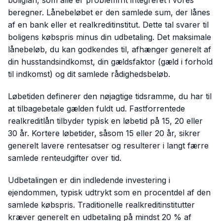
boliglån, som alle er problemfrit integreret i vores
beregner. Lånebeløbet er den samlede sum, der lånes
af en bank eller et realkreditinstitut. Dette tal svarer til
boligens købspris minus din udbetaling. Det maksimale
lånebeløb, du kan godkendes til, afhænger generelt af
din husstandsindkomst, din gældsfaktor (gæld i forhold
til indkomst) og dit samlede rådighedsbeløb.
Løbetiden definerer den nøjagtige tidsramme, du har til
at tilbagebetale gælden fuldt ud. Fastforrentede
realkreditlån tilbyder typisk en løbetid på 15, 20 eller
30 år. Kortere løbetider, såsom 15 eller 20 år, sikrer
generelt lavere rentesatser og resulterer i langt færre
samlede renteudgifter over tid.
Udbetalingen er din indledende investering i
ejendommen, typisk udtrykt som en procentdel af den
samlede købspris. Traditionelle realkreditinstitutter
kræver generelt en udbetaling på mindst 20 % af