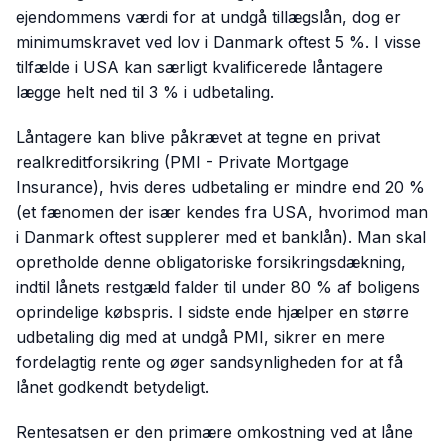
ejendommens værdi for at undgå tillægslån, dog er
minimumskravet ved lov i Danmark oftest 5 %. I visse
tilfælde i USA kan særligt kvalificerede låntagere
lægge helt ned til 3 % i udbetaling.
Låntagere kan blive påkrævet at tegne en privat
realkreditforsikring (PMI - Private Mortgage
Insurance), hvis deres udbetaling er mindre end 20 %
(et fænomen der især kendes fra USA, hvorimod man
i Danmark oftest supplerer med et banklån). Man skal
opretholde denne obligatoriske forsikringsdækning,
indtil lånets restgæld falder til under 80 % af boligens
oprindelige købspris. I sidste ende hjælper en større
udbetaling dig med at undgå PMI, sikrer en mere
fordelagtig rente og øger sandsynligheden for at få
lånet godkendt betydeligt.
Rentesatsen er den primære omkostning ved at låne