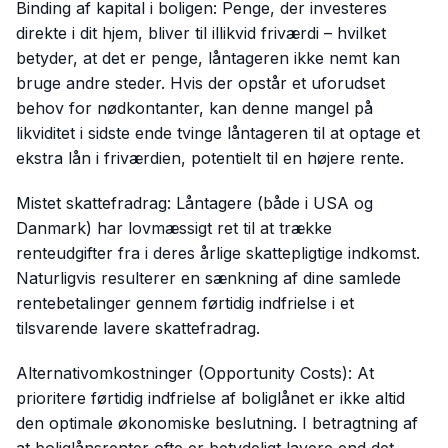
Binding af kapital i boligen: Penge, der investeres
direkte i dit hjem, bliver til illikvid friværdi – hvilket
betyder, at det er penge, låntageren ikke nemt kan
bruge andre steder. Hvis der opstår et uforudset
behov for nødkontanter, kan denne mangel på
likviditet i sidste ende tvinge låntageren til at optage et
ekstra lån i friværdien, potentielt til en højere rente.
Mistet skattefradrag: Låntagere (både i USA og
Danmark) har lovmæssigt ret til at trække
renteudgifter fra i deres årlige skattepligtige indkomst.
Naturligvis resulterer en sænkning af dine samlede
rentebetalinger gennem førtidig indfrielse i et
tilsvarende lavere skattefradrag.
Alternativomkostninger (Opportunity Costs): At
prioritere førtidig indfrielse af boliglånet er ikke altid
den optimale økonomiske beslutning. I betragtning af