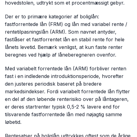
hovedstolen, udtrykt som et procentmæssigt gebyr.
Der er to primære kategorier af boliglån:
fastforrentede lån (FRM) og lån med variabel rente /
rentetilpasningslån (ARM). Som navnet antyder,
fastlåser et fastforrentet lån en stabil rente for hele
lånets levetid. Bemærk venligst, at kun faste renter
beregnes ved hjælp af låneberegneren ovenfor.
Med variabelt forrentede lån (ARM) forbliver renten
fast i en indledende introduktionsperiode, hvorefter
den justeres periodisk baseret på bredere
markedsindekser. Fordi variabelt forrentede lån flytter
en del af den løbende renterisiko over på låntageren,
er deres startrenter typisk 0,5-2 % lavere end for
tilsvarende fastforrentede lån med nøjagtig samme
løbetid.
Rentesatser på boliglån udtrykkes oftest som de årlige