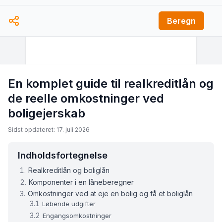
Startdato
Ejendomsskatter
Beregn
$
pr. år
Husforsikring
PMI
$
pr. år
$
pr. år
HOA Gebyr
Andre omkostninger
En komplet guide til realkreditlån og
$
pr. måned
$
pr. år
de reelle omkostninger ved
boligejerskab
Sidst opdateret: 17. juli 2026
Indholdsfortegnelse
Realkreditlån og boliglån
Komponenter i en låneberegner
Omkostninger ved at eje en bolig og få et boliglån
Løbende udgifter
Engangsomkostninger