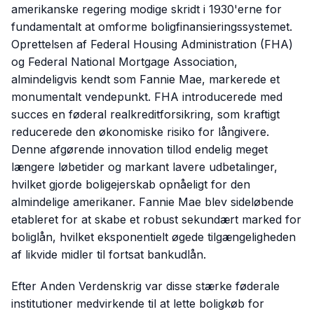
amerikanske regering modige skridt i 1930'erne for
fundamentalt at omforme boligfinansieringssystemet.
Oprettelsen af Federal Housing Administration (FHA)
og Federal National Mortgage Association,
almindeligvis kendt som Fannie Mae, markerede et
monumentalt vendepunkt. FHA introducerede med
succes en føderal realkreditforsikring, som kraftigt
reducerede den økonomiske risiko for långivere.
Denne afgørende innovation tillod endelig meget
længere løbetider og markant lavere udbetalinger,
hvilket gjorde boligejerskab opnåeligt for den
almindelige amerikaner. Fannie Mae blev sideløbende
etableret for at skabe et robust sekundært marked for
boliglån, hvilket eksponentielt øgede tilgængeligheden
af likvide midler til fortsat bankudlån.
Efter Anden Verdenskrig var disse stærke føderale
institutioner medvirkende til at lette boligkøb for