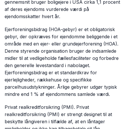
gennemsnit bruger boligejere i USA cirka 1,1 procent
af deres ejendoms vurderede værdi på
ejendomsskatter hvert år.
Ejerforeningsbidrag (HOA-gebyr) er et obligatorisk
gebyr, der opkræves for ejendomme beliggende i et
område med en ejer- eller grundejerforening (HOA).
Denne styrende organisation bruger de indsamlede
midler til at vedligeholde fællesfaciliteter og forbedre
den generelle levestandard i nabolaget.
Ejerforeningsbidrag er et standardkrav for
ejerlejligheder, rækkehuse og specifikke
parcelhusudstykninger. Årlige gebyrer udgør typisk
mindre end 1 % af ejendommens samlede værdi.
Privat realkreditforsikring (PMI). Privat
realkreditforsikring (PMI) er strengt designet til at
beskytte långiveren i tilfælde af, at en låntager
misligholder og ikke kan tilbagebetale sit lån.