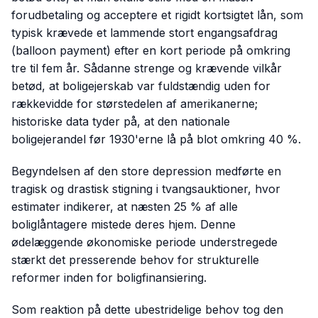
forudbetaling og acceptere et rigidt kortsigtet lån, som
typisk krævede et lammende stort engangsafdrag
(balloon payment) efter en kort periode på omkring
tre til fem år. Sådanne strenge og krævende vilkår
betød, at boligejerskab var fuldstændig uden for
rækkevidde for størstedelen af amerikanerne;
historiske data tyder på, at den nationale
boligejerandel før 1930'erne lå på blot omkring 40 %.
Begyndelsen af den store depression medførte en
tragisk og drastisk stigning i tvangsauktioner, hvor
estimater indikerer, at næsten 25 % af alle
boliglåntagere mistede deres hjem. Denne
ødelæggende økonomiske periode understregede
stærkt det presserende behov for strukturelle
reformer inden for boligfinansiering.
Som reaktion på dette ubestridelige behov tog den