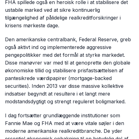
FHA spillede også en heroisk rolle i at stabilisere det
ustabile marked ved at sikre kontinuerlig
tilgængelighed af pålidelige realkreditforsikringer i
krisens mørkeste dage.
Den amerikanske centralbank, Federal Reserve, greb
også aktivt ind og implementerede aggressive
pengepolitikker med det formål at styrke markedet.
Disse manøvrer var med til at genoprette den globale
økonomiske tillid og stabilisere prisfastsættelsen af
pantesikrede værdipapirer (mortgage-backed
securities). Inden 2013 var disse massive kollektive
indsatser begyndt at resultere i et langt mere
modstandsdygtigt og strengt reguleret boligmarked.
I dag fortsætter grundlæggende institutioner som
Fannie Mae og FHA med at være vitale søjler i den
moderne amerikanske realkreditbranche. De yder
essentiel økonomisk opbakning til en betydelig del af