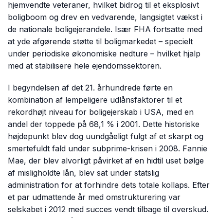
hjemvendte veteraner, hvilket bidrog til et eksplosivt
boligboom og drev en vedvarende, langsigtet vækst i
de nationale boligejerandele. Især FHA fortsatte med
at yde afgørende støtte til boligmarkedet – specielt
under periodiske økonomiske nedture – hvilket hjalp
med at stabilisere hele ejendomssektoren.
I begyndelsen af det 21. århundrede førte en
kombination af lempeligere udlånsfaktorer til et
rekordhøjt niveau for boligejerskab i USA, med en
andel der toppede på 68,1 % i 2001. Dette historiske
højdepunkt blev dog uundgåeligt fulgt af et skarpt og
smertefuldt fald under subprime-krisen i 2008. Fannie
Mae, der blev alvorligt påvirket af en hidtil uset bølge
af misligholdte lån, blev sat under statslig
administration for at forhindre dets totale kollaps. Efter
et par udmattende år med omstrukturering var
selskabet i 2012 med succes vendt tilbage til overskud.