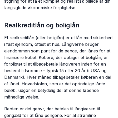
stigning for at få et komplet og realistisk billede af din
langsigtede økonomiske forpligtelse.
Realkreditlån og boliglån
Et realkreditlån (eller boliglån) er et lån med sikkerhed
i fast ejendom, oftest et hus. Långiverne bruger
ejendommen som pant for de penge, der lånes for at
finansiere købet. Købere, der optager et boliglån, er
forpligtet til at tilbagebetale långiveren inden for en
bestemt tidsramme – typisk 15 eller 30 år (i USA og
Danmark). Hver måned tilbagebetaler køberen en del
af lånet. Hovedstolen, som er det oprindelige lånte
beløb, udgør en betydelig del af denne løbende
månedlige ydelse.
Renten er det gebyr, der betales til långiveren til
gengæld for at låne pengene. For at strømline