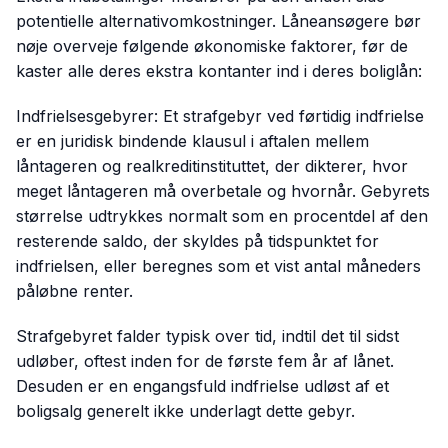
potentielle alternativomkostninger. Låneansøgere bør
nøje overveje følgende økonomiske faktorer, før de
kaster alle deres ekstra kontanter ind i deres boliglån:
Indfrielsesgebyrer: Et strafgebyr ved førtidig indfrielse
er en juridisk bindende klausul i aftalen mellem
låntageren og realkreditinstituttet, der dikterer, hvor
meget låntageren må overbetale og hvornår. Gebyrets
størrelse udtrykkes normalt som en procentdel af den
resterende saldo, der skyldes på tidspunktet for
indfrielsen, eller beregnes som et vist antal måneders
påløbne renter.
Strafgebyret falder typisk over tid, indtil det til sidst
udløber, oftest inden for de første fem år af lånet.
Desuden er en engangsfuld indfrielse udløst af et
boligsalg generelt ikke underlagt dette gebyr.