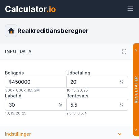
Calculator
.io
Realkreditlånsberegner
›
INPUTDATA
Widget
Link
Tekst
HTML
Boligpris
Udbetaling
Forhåndsvisning
Realkreditlånsberegner Widget
RESULTATER
$
%
300k
,
600k
,
1M
,
3M
10
,
15
,
20
,
25
Løbetid
Rentesats
år
%
10
,
15
,
20
,
25
2.5
,
3
,
3.5
,
4
›
Indstillinger