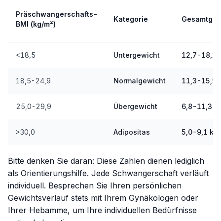
Präschwangerschafts-
Kategorie
Gesamtgew
BMI (kg/m²)
<18,5
Untergewicht
12,7-18,1 
18,5-24,9
Normalgewicht
11,3-15,9 
25,0-29,9
Übergewicht
6,8-11,3 k
>30,0
Adipositas
5,0-9,1 kg
Bitte denken Sie daran: Diese Zahlen dienen lediglich
als Orientierungshilfe. Jede Schwangerschaft verläuft
individuell. Besprechen Sie Ihren persönlichen
Gewichtsverlauf stets mit Ihrem Gynäkologen oder
Ihrer Hebamme, um Ihre individuellen Bedürfnisse