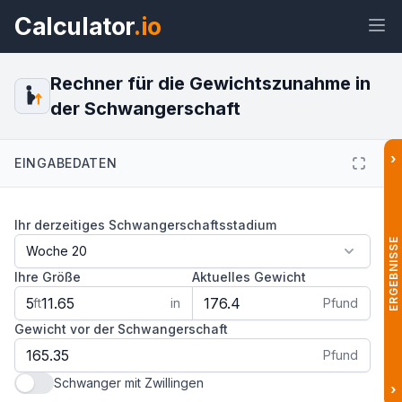
Calculator
.io
Rechner für die Gewichtszunahme in
der Schwangerschaft
Widget
Link
Text
HTML
›
EINGABEDATEN
Vorschau Rechner für die
Ihr derzeitiges Schwangerschaftsstadium
Gewichtszunahme in der
Schwangerschaft Widget
ERGEBNISSE
Ihre Größe
Aktuelles Gewicht
ft
in
Pfund
Gewicht vor der Schwangerschaft
Pfund
Schwanger mit Zwillingen
›