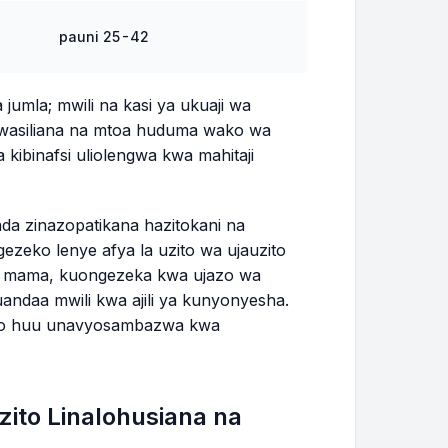
pauni 25-42
umla; mwili na kasi ya ukuaji wa
a wasiliana na mtoa huduma wako wa
kibinafsi uliolengwa kwa mahitaji
da zinazopatikana hazitokani na
zeko lenye afya la uzito wa ujauzito
za mama, kuongezeka kwa ujazo wa
uandaa mwili kwa ajili ya kunyonyesha.
ito huu unavyosambazwa kwa
ito Linalohusiana na