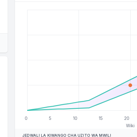
0
5
10
15
20
Wiki
JEDWALI LA KIWANGO CHA UZITO WA MWILI