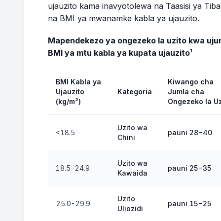
ujauzito kama inavyotolewa na Taasisi ya Tiba
na BMI ya mwanamke kabla ya ujauzito.
Wiki 34
185.1 - 193.5 lbs
Mapendekezo ya ongezeko la uzito kwa ujum
Wiki 35
186.0 - 194.6 lbs
BMI ya mtu kabla ya kupata ujauzito¹
Wiki 36
186.9 - 195.7 lbs
BMI Kabla ya
Kiwango cha
Ujauzito
Kategoria
Jumla cha
(kg/m²)
Ongezeko la Uz
Wiki 37
187.8 - 196.9 lbs
Uzito wa
Wiki 38
188.7 - 198.0 lbs
<18.5
pauni 28-40
Chini
Wiki 39
189.6 - 199.1 lbs
Uzito wa
18.5-24.9
pauni 25-35
Kawaida
Wiki 40
190.5 - 200.3 lbs
Uzito
25.0-29.9
pauni 15-25
Uliozidi