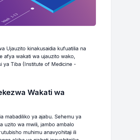
4.7 - 8.9 lbs
5.6 - 10.1 lbs
6.4 - 11.2 lbs
 Ujauzito kinakusaidia kufuatilia na
 afya wakati wa ujauzito wako,
 ya Tiba (Institute of Medicine -
7.3 - 12.3 lbs
8.2 - 13.4 lbs
dekezwa Wakati wa
9.1 - 14.6 lbs
10.0 - 15.7 lbs
ia mabadiliko ya ajabu. Sehemu ya
wa uzito wa mwili, jambo ambalo
10.9 - 16.8 lbs
tubisho muhimu anavyohitaji ili