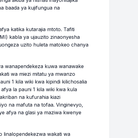
enga akiba ya nishati inayohitajika
11.8 - 18.0 lbs
ona baada ya kujifungua na
12.7 - 19.1 lbs
ya katika kutarajia mtoto. Tafiti
BMI) kabla ya ujauzito zinaonyesha
13.6 - 20.2 lbs
uongeza uzito huleta matokeo chanya
14.4 - 21.4 lbs
fya wanapendekeza kuwa wanawake
15.3 - 22.5 lbs
kati wa miezi mitatu ya mwanzo
uni 1 kila wiki kwa kipindi kilichosalia
16.2 - 23.6 lbs
afya la pauni 1 kila wiki kwa kula
 takriban na kufurahia kiazi
iyo na mafuta na tofaa. Vinginevyo,
17.1 - 24.7 lbs
ye afya na glasi ya maziwa kwenye
18.0 - 25.9 lbs
ito linalopendekezwa wakati wa
18.9 - 27.0 lbs