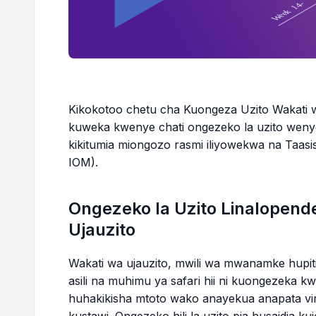
Wiki 17
170.0 - 174.3 lbs
Wiki 18
170.9 - 175.4 lbs
Wiki 19
171.8 - 176.5 lbs
Kikokotoo chetu cha Kuongeza Uzito Wakati wa
kuweka kwenye chati ongezeko la uzito wenye
kikitumia miongozo rasmi iliyowekwa na Taasisi
Wiki 20
172.7 - 177.7 lbs
IOM).
Wiki 21
173.6 - 178.8 lbs
Ongezeko la Uzito Linalopen
Wiki 22
174.5 - 179.9 lbs
Ujauzito
Wiki 23
175.3 - 181.0 lbs
Wakati wa ujauzito, mwili wa mwanamke hupit
asili na muhimu ya safari hii ni kuongezeka k
Wiki 24
176.2 - 182.2 lbs
huhakikisha mtoto wako anayekua anapata viru