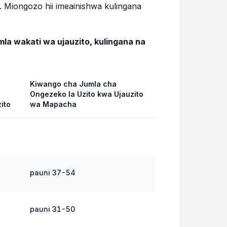
. Miongozo hii imeainishwa kulingana
19.8 - 28.1 lbs
la wakati wa ujauzito, kulingana na
20.7 - 29.3 lbs
21.6 - 30.4 lbs
Kiwango cha Jumla cha
Ongezeko la Uzito kwa Ujauzito
ito
wa Mapacha
22.5 - 31.5 lbs
23.4 - 32.6 lbs
24.2 - 33.8 lbs
pauni 37-54
25.1 - 34.9 lbs
pauni 31-50