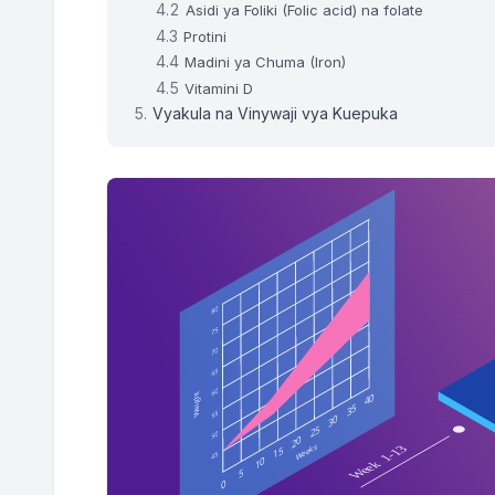
Asidi ya Foliki (Folic acid) na folate
Wiki 8
165.9 - 167.9 lbs
Protini
Madini ya Chuma (Iron)
Wiki 9
166.0 - 168.2 lbs
Vitamini D
Vyakula na Vinywaji vya Kuepuka
Wiki 10
166.1 - 168.6 lbs
Wiki 11
166.2 - 169.0 lbs
Wiki 12
166.3 - 169.3 lbs
Wiki 13
166.4 - 169.7 lbs
Wiki 14
167.3 - 170.9 lbs
Wiki 15
168.2 - 172.0 lbs
Wiki 16
169.1 - 173.1 lbs