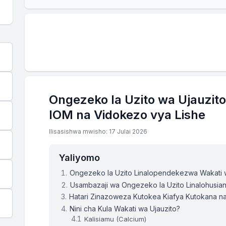
Wiki
Kiwango cha Uzito Kinachopendekezwa
Wiki 1
165.3 - 165.3 lbs
Wiki 2
165.44 - 165.75 lbs
Ongezeko la Uzito wa Ujauzit
Wiki 3
165.5 - 166.0 lbs
IOM na Vidokezo vya Lishe
Wiki 4
165.6 - 166.4 lbs
Ilisasishwa mwisho: 17 Julai 2026
Wiki 5
165.7 - 166.8 lbs
Yaliyomo
Ongezeko la Uzito Linalopendekezwa Wakati 
Wiki 6
165.8 - 167.1 lbs
Usambazaji wa Ongezeko la Uzito Linalohusian
Hatari Zinazoweza Kutokea Kiafya Kutokana na 
Nini cha Kula Wakati wa Ujauzito?
Wiki 7
165.9 - 167.5 lbs
Kalisiamu (Calcium)