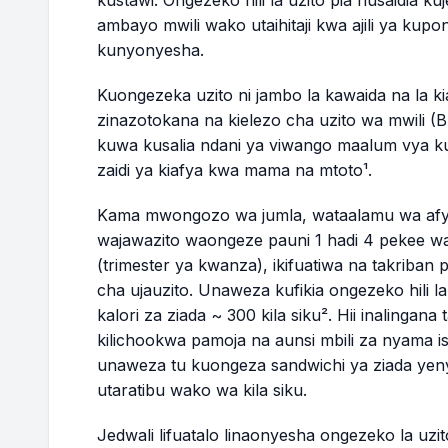
kustawi. Ongezeko hili la uzito pia husaidia kuj
Wiki 25
177.1 - 183.3 lbs
ambayo mwili wako utaihitaji kwa ajili ya kup
kunyonyesha.
Wiki 26
178.0 - 184.4 lbs
Kuongezeka uzito ni jambo la kawaida na la kiaf
zinazotokana na kielezo cha uzito wa mwili (
Wiki 27
178.9 - 185.6 lbs
kuwa kusalia ndani ya viwango maalum vya k
zaidi ya kiafya kwa mama na mtoto¹.
Wiki 28
179.8 - 186.7 lbs
Kama mwongozo wa jumla, wataalamu wa a
Wiki 29
180.7 - 187.8 lbs
wajawazito waongeze pauni 1 hadi 4 pekee wa
(trimester ya kwanza), ikifuatiwa na takriban pa
Wiki 30
181.6 - 189.0 lbs
cha ujauzito. Unaweza kufikia ongezeko hili la 
kalori za ziada ~ 300 kila siku². Hii inalingana
kilichookwa pamoja na aunsi mbili za nyama is
Wiki 31
182.5 - 190.1 lbs
unaweza tu kuongeza sandwichi ya ziada yen
utaratibu wako wa kila siku.
Wiki 32
183.4 - 191.2 lbs
Jedwali lifuatalo linaonyesha ongezeko la uz
Wiki 33
184.2 - 192.3 lbs