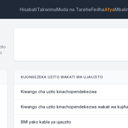
Hisabati
Takwimu
Muda na Tarehe
Fedha
Afya
Mbali
ito
o
Wijeti
Kiungo
Maandishi
HTML
KUONGEZEKA UZITO WAKATI WA UJAUZITO
Muhtasari Kikokotoo cha Kuongeza Uzito Wakati wa
Ujauzito Wijeti
Kiwango cha uzito kinachopendekezwa
Kiwango cha uzito kinachopendekezwa wakati wa kujif
BMI yako kabla ya ujauzito