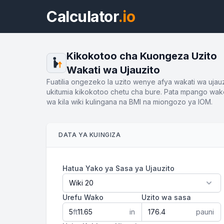
Calculator
.io
Kikokotoo cha Kuongeza Uzito
Wakati wa Ujauzito
Fuatilia ongezeko la uzito wenye afya wakati wa ujauz
ukitumia kikokotoo chetu cha bure. Pata mpango wak
wa kila wiki kulingana na BMI na miongozo ya IOM.
DATA YA KUINGIZA
Hatua Yako ya Sasa ya Ujauzito
Urefu Wako
Uzito wa sasa
ft
in
pauni