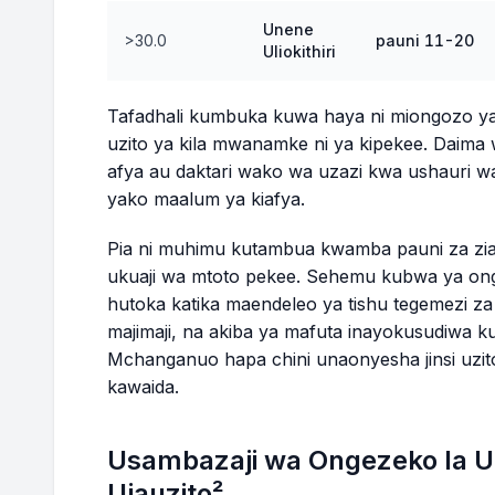
Unene
>30.0
pauni 11-20
Uliokithiri
Tafadhali kumbuka kuwa haya ni miongozo ya j
uzito ya kila mwanamke ni ya kipekee. Daim
afya au daktari wako wa uzazi kwa ushauri wa 
yako maalum ya kiafya.
Pia ni muhimu kutambua kwamba pauni za zia
ukuaji wa mtoto pekee. Sehemu kubwa ya onge
hutoka katika maendeleo ya tishu tegemezi 
majimaji, na akiba ya mafuta inayokusudiwa k
Mchanganuo hapa chini unaonyesha jinsi uz
kawaida.
Usambazaji wa Ongezeko la Uz
Ujauzito²