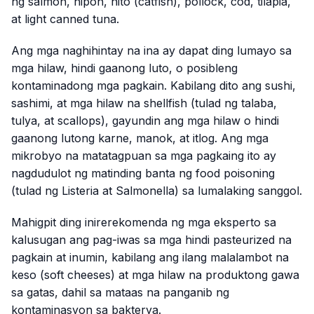
ng salmon, hipon, hito (catfish), pollock, cod, tilapia,
at light canned tuna.
Ang mga naghihintay na ina ay dapat ding lumayo sa
mga hilaw, hindi gaanong luto, o posibleng
kontaminadong mga pagkain. Kabilang dito ang sushi,
sashimi, at mga hilaw na shellfish (tulad ng talaba,
tulya, at scallops), gayundin ang mga hilaw o hindi
gaanong lutong karne, manok, at itlog. Ang mga
mikrobyo na matatagpuan sa mga pagkaing ito ay
nagdudulot ng matinding banta ng food poisoning
(tulad ng Listeria at Salmonella) sa lumalaking sanggol.
Mahigpit ding inirerekomenda ng mga eksperto sa
kalusugan ang pag-iwas sa mga hindi pasteurized na
pagkain at inumin, kabilang ang ilang malalambot na
keso (soft cheeses) at mga hilaw na produktong gawa
sa gatas, dahil sa mataas na panganib ng
kontaminasyon sa bakterya.