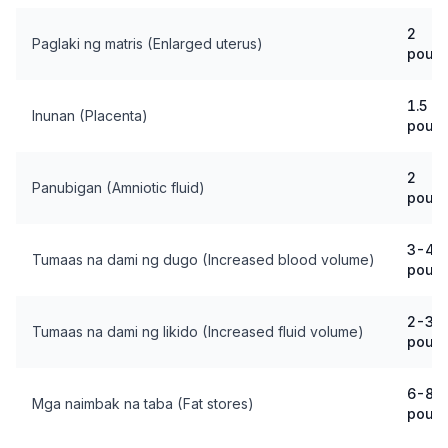
2
Paglaki ng matris (Enlarged uterus)
poun
1.5
Inunan (Placenta)
poun
2
Panubigan (Amniotic fluid)
poun
3-4
Tumaas na dami ng dugo (Increased blood volume)
poun
2-3
Tumaas na dami ng likido (Increased fluid volume)
poun
6-8
Mga naimbak na taba (Fat stores)
poun