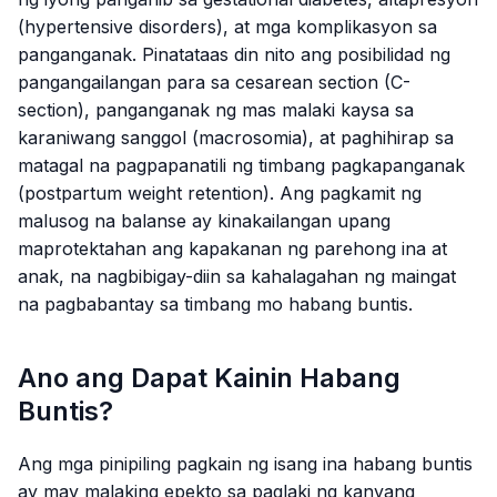
(hypertensive disorders), at mga komplikasyon sa
panganganak. Pinatataas din nito ang posibilidad ng
pangangailangan para sa cesarean section (C-
section), panganganak ng mas malaki kaysa sa
karaniwang sanggol (macrosomia), at paghihirap sa
matagal na pagpapanatili ng timbang pagkapanganak
(postpartum weight retention). Ang pagkamit ng
malusog na balanse ay kinakailangan upang
maprotektahan ang kapakanan ng parehong ina at
anak, na nagbibigay-diin sa kahalagahan ng maingat
na pagbabantay sa timbang mo habang buntis.
Ano ang Dapat Kainin Habang
Buntis?
Ang mga pinipiling pagkain ng isang ina habang buntis
ay may malaking epekto sa paglaki ng kanyang