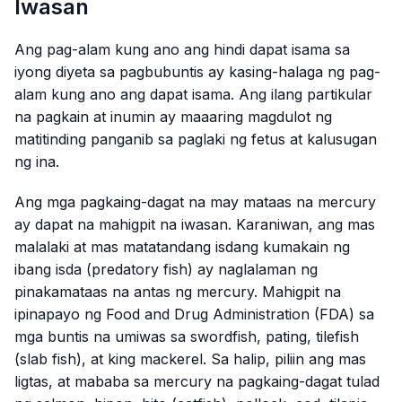
Iwasan
Ang pag-alam kung ano ang hindi dapat isama sa
iyong diyeta sa pagbubuntis ay kasing-halaga ng pag-
alam kung ano ang dapat isama. Ang ilang partikular
na pagkain at inumin ay maaaring magdulot ng
matitinding panganib sa paglaki ng fetus at kalusugan
ng ina.
Ang mga pagkaing-dagat na may mataas na mercury
ay dapat na mahigpit na iwasan. Karaniwan, ang mas
malalaki at mas matatandang isdang kumakain ng
ibang isda (predatory fish) ay naglalaman ng
pinakamataas na antas ng mercury. Mahigpit na
ipinapayo ng Food and Drug Administration (FDA) sa
mga buntis na umiwas sa swordfish, pating, tilefish
(slab fish), at king mackerel. Sa halip, piliin ang mas
ligtas, at mababa sa mercury na pagkaing-dagat tulad