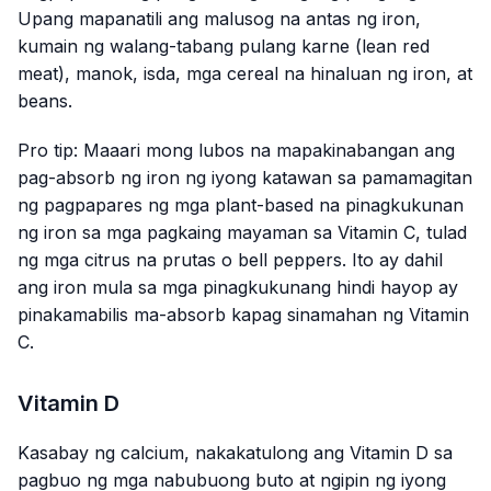
Upang mapanatili ang malusog na antas ng iron,
kumain ng walang-tabang pulang karne (lean red
meat), manok, isda, mga cereal na hinaluan ng iron, at
beans.
Pro tip:
Maaari mong lubos na mapakinabangan ang
pag-absorb ng iron ng iyong katawan sa pamamagitan
ng pagpapares ng mga plant-based na pinagkukunan
ng iron sa mga pagkaing mayaman sa Vitamin C, tulad
ng mga citrus na prutas o bell peppers. Ito ay dahil
ang iron mula sa mga pinagkukunang hindi hayop ay
pinakamabilis ma-absorb kapag sinamahan ng Vitamin
C.
Vitamin D
Kasabay ng calcium, nakakatulong ang Vitamin D sa
pagbuo ng mga nabubuong buto at ngipin ng iyong