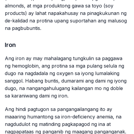
almonds, at mga produktong gawa sa toyo (soy
products) ay lahat napakahusay na pinagkukunan ng
de-kalidad na protina upang suportahan ang malusog
na pagbubuntis.
Iron
Ang iron ay may mahalagang tungkulin sa paggawa
ng hemoglobin, ang protina sa mga pulang selula ng
dugo na nagdadala ng oxygen sa iyong lumalaking
sanggol. Habang buntis, dumarami ang dami ng iyong
dugo, na nangangahulugang kailangan mo ng doble
sa karaniwang dami ng iron.
Ang hindi pagtugon sa pangangailangang ito ay
maaaring humantong sa iron-deficiency anemia, na
nagdudulot ng matinding pagkapagod ng ina at
nagpapataas ng panganib ng maagang panganganak.