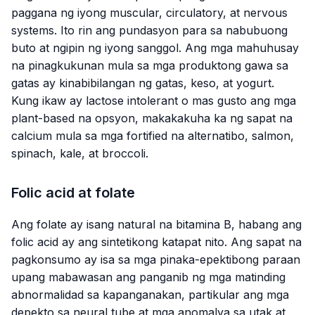
paggana ng iyong muscular, circulatory, at nervous
systems. Ito rin ang pundasyon para sa nabubuong
buto at ngipin ng iyong sanggol. Ang mga mahuhusay
na pinagkukunan mula sa mga produktong gawa sa
gatas ay kinabibilangan ng gatas, keso, at yogurt.
Kung ikaw ay lactose intolerant o mas gusto ang mga
plant-based na opsyon, makakakuha ka ng sapat na
calcium mula sa mga fortified na alternatibo, salmon,
spinach, kale, at broccoli.
Folic acid at folate
Ang folate ay isang natural na bitamina B, habang ang
folic acid ay ang sintetikong katapat nito. Ang sapat na
pagkonsumo ay isa sa mga pinaka-epektibong paraan
upang mabawasan ang panganib ng mga matinding
abnormalidad sa kapanganakan, partikular ang mga
depekto sa neural tube at mga anomalya sa utak at