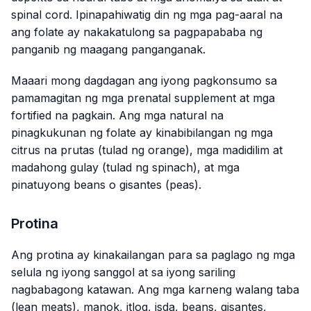
spinal cord. Ipinapahiwatig din ng mga pag-aaral na
ang folate ay nakakatulong sa pagpapababa ng
panganib ng maagang panganganak.
Maaari mong dagdagan ang iyong pagkonsumo sa
pamamagitan ng mga prenatal supplement at mga
fortified na pagkain. Ang mga natural na
pinagkukunan ng folate ay kinabibilangan ng mga
citrus na prutas (tulad ng orange), mga madidilim at
madahong gulay (tulad ng spinach), at mga
pinatuyong beans o gisantes (peas).
Protina
Ang protina ay kinakailangan para sa paglago ng mga
selula ng iyong sanggol at sa iyong sariling
nagbabagong katawan. Ang mga karneng walang taba
(lean meats), manok, itlog, isda, beans, gisantes,