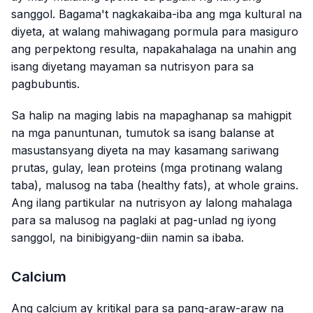
sanggol. Bagama't nagkakaiba-iba ang mga kultural na
diyeta, at walang mahiwagang pormula para masiguro
ang perpektong resulta, napakahalaga na unahin ang
isang diyetang mayaman sa nutrisyon para sa
pagbubuntis.
Sa halip na maging labis na mapaghanap sa mahigpit
na mga panuntunan, tumutok sa isang balanse at
masustansyang diyeta na may kasamang sariwang
prutas, gulay, lean proteins (mga protinang walang
taba), malusog na taba (healthy fats), at whole grains.
Ang ilang partikular na nutrisyon ay lalong mahalaga
para sa malusog na paglaki at pag-unlad ng iyong
sanggol, na binibigyang-diin namin sa ibaba.
Calcium
Ang calcium ay kritikal para sa pang-araw-araw na