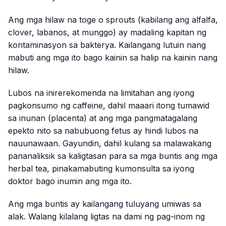
Ang mga hilaw na toge o sprouts (kabilang ang alfalfa,
clover, labanos, at munggo) ay madaling kapitan ng
kontaminasyon sa bakterya. Kailangang lutuin nang
mabuti ang mga ito bago kainin sa halip na kainin nang
hilaw.
Lubos na inirerekomenda na limitahan ang iyong
pagkonsumo ng caffeine, dahil maaari itong tumawid
sa inunan (placenta) at ang mga pangmatagalang
epekto nito sa nabubuong fetus ay hindi lubos na
nauunawaan. Gayundin, dahil kulang sa malawakang
pananaliksik sa kaligtasan para sa mga buntis ang mga
herbal tea, pinakamabuting kumonsulta sa iyong
doktor bago inumin ang mga ito.
Ang mga buntis ay kailangang tuluyang umiwas sa
alak. Walang kilalang ligtas na dami ng pag-inom ng