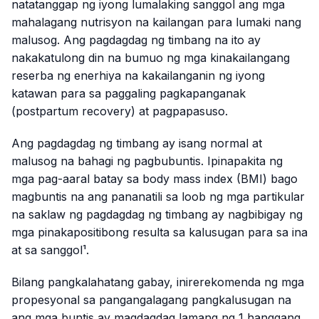
natatanggap ng iyong lumalaking sanggol ang mga
mahalagang nutrisyon na kailangan para lumaki nang
malusog. Ang pagdagdag ng timbang na ito ay
nakakatulong din na bumuo ng mga kinakailangang
reserba ng enerhiya na kakailanganin ng iyong
katawan para sa paggaling pagkapanganak
(postpartum recovery) at pagpapasuso.
Ang pagdagdag ng timbang ay isang normal at
malusog na bahagi ng pagbubuntis. Ipinapakita ng
mga pag-aaral batay sa body mass index (BMI) bago
magbuntis na ang pananatili sa loob ng mga partikular
na saklaw ng pagdagdag ng timbang ay nagbibigay ng
mga pinakapositibong resulta sa kalusugan para sa ina
at sa sanggol¹.
Bilang pangkalahatang gabay, inirerekomenda ng mga
propesyonal sa pangangalagang pangkalusugan na
ang mga buntis ay magdagdag lamang ng 1 hanggang