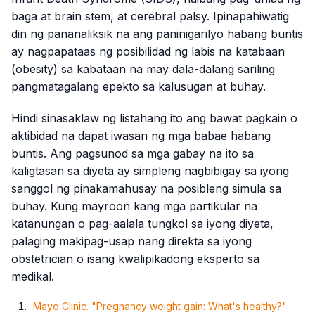
baga at brain stem, at cerebral palsy. Ipinapahiwatig
din ng pananaliksik na ang paninigarilyo habang buntis
ay nagpapataas ng posibilidad ng labis na katabaan
(obesity) sa kabataan na may dala-dalang sariling
pangmatagalang epekto sa kalusugan at buhay.
Hindi sinasaklaw ng listahang ito ang bawat pagkain o
aktibidad na dapat iwasan ng mga babae habang
buntis. Ang pagsunod sa mga gabay na ito sa
kaligtasan sa diyeta ay simpleng nagbibigay sa iyong
sanggol ng pinakamahusay na posibleng simula sa
buhay. Kung mayroon kang mga partikular na
katanungan o pag-aalala tungkol sa iyong diyeta,
palaging makipag-usap nang direkta sa iyong
obstetrician o isang kwalipikadong eksperto sa
medikal.
Mayo Clinic. "Pregnancy weight gain: What's healthy?"