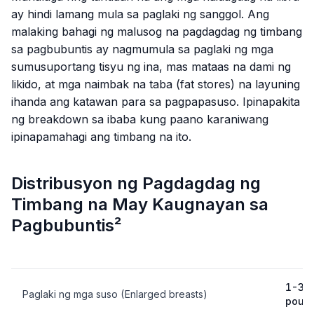
ay hindi lamang mula sa paglaki ng sanggol. Ang
malaking bahagi ng malusog na pagdagdag ng timbang
sa pagbubuntis ay nagmumula sa paglaki ng mga
sumusuportang tisyu ng ina, mas mataas na dami ng
likido, at mga naimbak na taba (fat stores) na layuning
ihanda ang katawan para sa pagpapasuso. Ipinapakita
ng breakdown sa ibaba kung paano karaniwang
ipinapamahagi ang timbang na ito.
Distribusyon ng Pagdagdag ng
Timbang na May Kaugnayan sa
Pagbubuntis²
1-3
Paglaki ng mga suso (Enlarged breasts)
poun