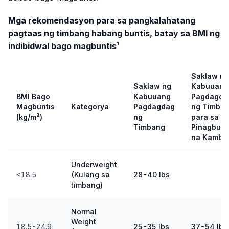
Mga rekomendasyon para sa pangkalahatang
pagtaas ng timbang habang buntis, batay sa BMI ng
indibidwal bago magbuntis¹
Saklaw ng
Saklaw ng
Kabuuang
BMI Bago
Kabuuang
Pagdagda
Magbuntis
Kategorya
Pagdagdag
ng Timba
(kg/m²)
ng
para sa
Timbang
Pinagbubu
na Kamba
Underweight
<18.5
(Kulang sa
28-40 lbs
timbang)
Normal
Weight
18.5-24.9
25-35 lbs
37-54 lbs