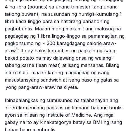
4 na libra (pounds) sa unang trimester (ang unang
tatlong buwan), na susundan ng humigit-kumulang 1
libra kada linggo para sa natitirang panahon ng
pagbubuntis. Maaari mong makamit ang malusog na
pagdagdag ng 1 libra linggo-linggo sa pamamagitan ng
pagkonsumo ng ~ 300 karagdagang calorie araw-
araw². Ito ay halos katumbas ng pagkain ng isang
baked potato na may dalawang onsa ng walang-
tabang karne (lean meat) at isang mansanas. Bilang
alternatibo, maaari ka ring magdagdag ng isang
masustansyang sandwich at isang baso ng gatas sa
iyong pang-araw-araw na diyeta.
Ibinabalangkas ng sumusunod na talahanayan ang
inirerekomendang pagtaas ng timbang habang buntis
ayon sa inilaan ng Institute of Medicine. Ang mga
gabay na ito ay kinakategorya batay sa BMI ng isang
babae bago magbuntis.