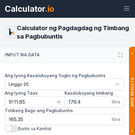
Calculator
.io
Calculator ng Pagdagdag ng Timbang
sa Pagbubuntis
Widget
Link
Teksto
HTML
›
INPUT NA DATA
Preview Calculator ng Pagdagdag ng
Ang Iyong Kasalukuyang Yugto ng Pagbubuntis
Timbang sa Pagbubuntis Widget
MGA RESULTA
Ang Iyong Taas
Kasalukuyang timbang
ft
in
libra
Timbang Bago ang Pagbubuntis
libra
Buntis sa Kambal
›