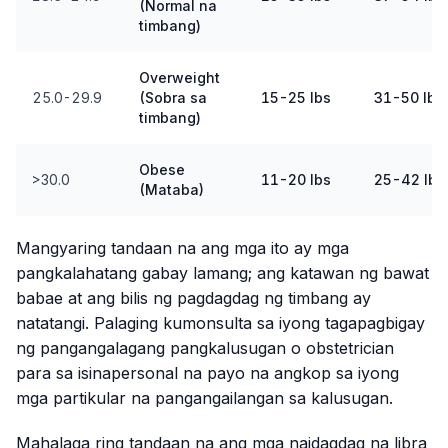
(Normal na
timbang)
Overweight
25.0-29.9
(Sobra sa
15-25 lbs
31-50 lbs
timbang)
Obese
>30.0
11-20 lbs
25-42 lbs
(Mataba)
Mangyaring tandaan na ang mga ito ay mga
pangkalahatang gabay lamang; ang katawan ng bawat
babae at ang bilis ng pagdagdag ng timbang ay
natatangi. Palaging kumonsulta sa iyong tagapagbigay
ng pangangalagang pangkalusugan o obstetrician
para sa isinapersonal na payo na angkop sa iyong
mga partikular na pangangailangan sa kalusugan.
Mahalaga ring tandaan na ang mga naidagdag na libra