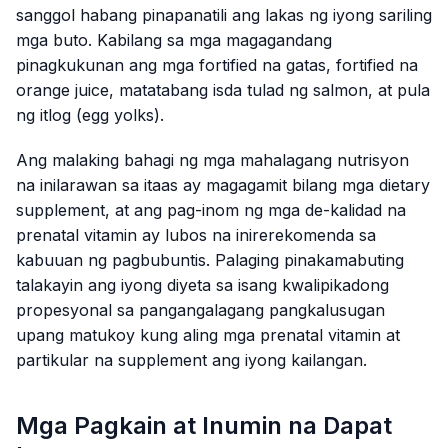
sanggol habang pinapanatili ang lakas ng iyong sariling
mga buto. Kabilang sa mga magagandang
pinagkukunan ang mga fortified na gatas, fortified na
orange juice, matatabang isda tulad ng salmon, at pula
ng itlog (egg yolks).
Ang malaking bahagi ng mga mahalagang nutrisyon
na inilarawan sa itaas ay magagamit bilang mga dietary
supplement, at ang pag-inom ng mga de-kalidad na
prenatal vitamin ay lubos na inirerekomenda sa
kabuuan ng pagbubuntis. Palaging pinakamabuting
talakayin ang iyong diyeta sa isang kwalipikadong
propesyonal sa pangangalagang pangkalusugan
upang matukoy kung aling mga prenatal vitamin at
partikular na supplement ang iyong kailangan.
Mga Pagkain at Inumin na Dapat