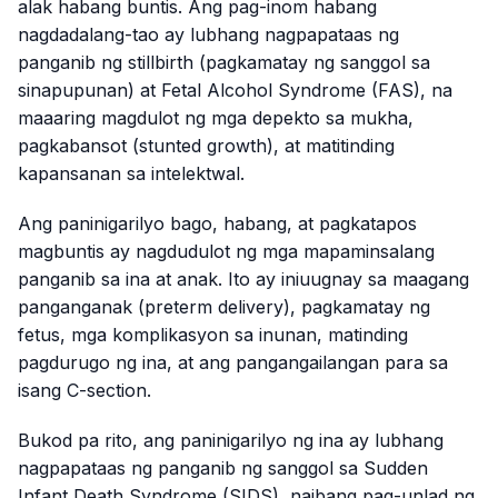
alak habang buntis. Ang pag-inom habang
nagdadalang-tao ay lubhang nagpapataas ng
panganib ng stillbirth (pagkamatay ng sanggol sa
sinapupunan) at Fetal Alcohol Syndrome (FAS), na
maaaring magdulot ng mga depekto sa mukha,
pagkabansot (stunted growth), at matitinding
kapansanan sa intelektwal.
Ang paninigarilyo bago, habang, at pagkatapos
magbuntis ay nagdudulot ng mga mapaminsalang
panganib sa ina at anak. Ito ay iniuugnay sa maagang
panganganak (preterm delivery), pagkamatay ng
fetus, mga komplikasyon sa inunan, matinding
pagdurugo ng ina, at ang pangangailangan para sa
isang C-section.
Bukod pa rito, ang paninigarilyo ng ina ay lubhang
nagpapataas ng panganib ng sanggol sa Sudden
Infant Death Syndrome (SIDS), naibang pag-unlad ng