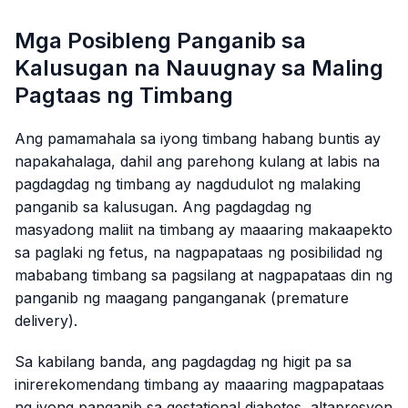
Mga Posibleng Panganib sa
Kalusugan na Nauugnay sa Maling
Pagtaas ng Timbang
Ang pamamahala sa iyong timbang habang buntis ay
napakahalaga, dahil ang parehong kulang at labis na
pagdagdag ng timbang ay nagdudulot ng malaking
panganib sa kalusugan. Ang pagdagdag ng
masyadong maliit na timbang ay maaaring makaapekto
sa paglaki ng fetus, na nagpapataas ng posibilidad ng
mababang timbang sa pagsilang at nagpapataas din ng
panganib ng maagang panganganak (premature
delivery).
Sa kabilang banda, ang pagdagdag ng higit pa sa
inirerekomendang timbang ay maaaring magpapataas
ng iyong panganib sa gestational diabetes, altapresyon