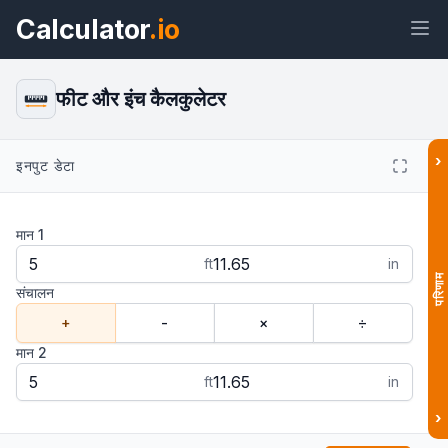
Calculator
.io
फीट और इंच कैलकुलेटर
›
इनपुट डेटा
विजेट
लिंक
टेक्स्ट
HTML
मान 1
पूर्वावलोकन फीट और इंच कैलकुलेटर: लंबाई जोड़ें
और घटाएं विजेट
ft
in
परिणाम
संचालन
+
-
×
÷
मान 2
ft
in
›