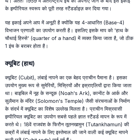
थे। अंततः 1959 में अंतर्राष्ट्रीय इंच को अपनाए जाने के बाद इस इकाई
के इम्पीरियल स्वरूप को पूरी तरह स्टैंडर्डाइज़ कर दिया गया।
यह इकाई अपने आप में अनूठी है क्योंकि यह 4-आधारित (Base-4)
विभाजन प्रणाली का उपयोग करती है। इसलिए इसके माप को 'हाथ के
चौथाई हिस्से' (quarter of a hand) में व्यक्त किया जाता है, जो ठीक
1 इंच के बराबर होता है।
क्यूबिट (हाथ)
क्यूबिट (Cubit), लंबाई नापने का एक बेहद प्राचीन पैमाना है। इसका
उपयोग मुख्य रूप से सुमेरियों, मिस्रियों और इस्राएलियों द्वारा किया जाता
था। बाइबिल में नूह के सन्दूक (Noah's Ark), कान्वेंट के आर्क और
सुलैमान के मंदिर (Solomon's Temple) जैसी संरचनाओं के निर्माण
के संदर्भ में क्यूबिट का विशेष उल्लेख मिलता है। प्राचीन मिस्रवासी
इम्पीरियल क्यूबिट का उपयोग सबसे पहले ज्ञात स्टैंडर्ड मापन के रूप में
करते थे। 18वें राजवंश के फिरौन तूतनखामुन (Tutankhamun) की
कब्रों में लंबाई नापने के लिए इस्तेमाल की जाने वाली कई क्यूबिट मापने
वाली छड़ें (Cubit rods) पाई गई हैं।