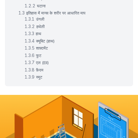
घटाना
इतिहास में मानव के शरीर पर आधारित माप
उंगली
हथेली
हाथ
क्यूबिट (हाथ)
शाफ़्टमेंट
फुट
एल (Ell)
फ़ैदम
स्मूट