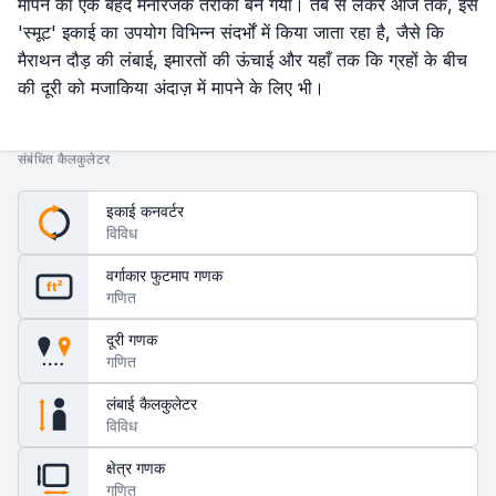
मापने का एक बेहद मनोरंजक तरीका बन गया। तब से लेकर आज तक, इस
'स्मूट' इकाई का उपयोग विभिन्न संदर्भों में किया जाता रहा है, जैसे कि
मैराथन दौड़ की लंबाई, इमारतों की ऊंचाई और यहाँ तक कि ग्रहों के बीच
की दूरी को मजाकिया अंदाज़ में मापने के लिए भी।
संबंधित कैलकुलेटर
इकाई कनवर्टर
विविध
वर्गाकार फुटमाप गणक
ft²
गणित
दूरी गणक
गणित
लंबाई कैलकुलेटर
विविध
क्षेत्र गणक
गणित