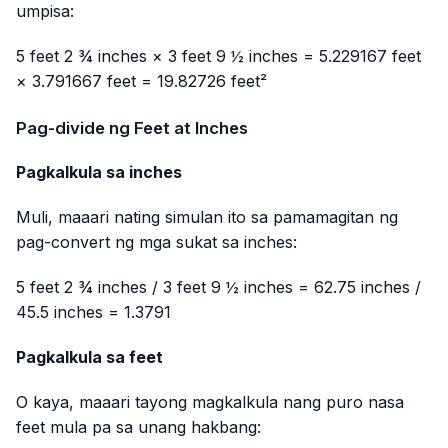
umpisa:
5 feet 2 ¾ inches × 3 feet 9 ½ inches = 5.229167 feet
× 3.791667 feet = 19.82726 feet²
Pag-divide ng Feet at Inches
Pagkalkula sa inches
Muli, maaari nating simulan ito sa pamamagitan ng
pag-convert ng mga sukat sa inches:
5 feet 2 ¾ inches / 3 feet 9 ½ inches = 62.75 inches /
45.5 inches = 1.3791
Pagkalkula sa feet
O kaya, maaari tayong magkalkula nang puro nasa
feet mula pa sa unang hakbang: