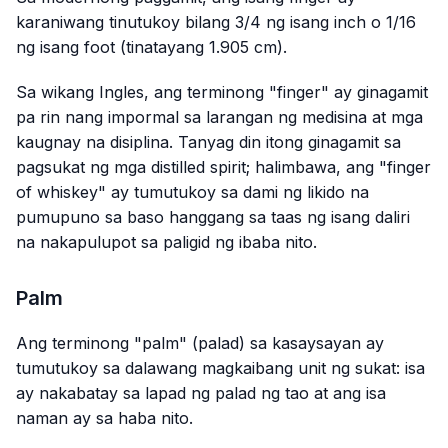
karaniwang tinutukoy bilang 3/4 ng isang inch o 1/16
ng isang foot (tinatayang 1.905 cm).
Sa wikang Ingles, ang terminong "finger" ay ginagamit
pa rin nang impormal sa larangan ng medisina at mga
kaugnay na disiplina. Tanyag din itong ginagamit sa
pagsukat ng mga distilled spirit; halimbawa, ang "finger
of whiskey" ay tumutukoy sa dami ng likido na
pumupuno sa baso hanggang sa taas ng isang daliri
na nakapulupot sa paligid ng ibaba nito.
Palm
Ang terminong "palm" (palad) sa kasaysayan ay
tumutukoy sa dalawang magkaibang unit ng sukat: isa
ay nakabatay sa lapad ng palad ng tao at ang isa
naman ay sa haba nito.