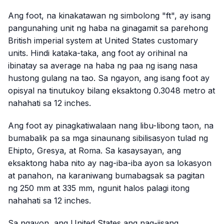
Ang foot, na kinakatawan ng simbolong "ft", ay isang
pangunahing unit ng haba na ginagamit sa parehong
British imperial system at United States customary
units. Hindi kataka-taka, ang foot ay orihinal na
ibinatay sa average na haba ng paa ng isang nasa
hustong gulang na tao. Sa ngayon, ang isang foot ay
opisyal na tinutukoy bilang eksaktong 0.3048 metro at
nahahati sa 12 inches.
Ang foot ay pinagkatiwalaan nang libu-libong taon, na
bumabalik pa sa mga sinaunang sibilisasyon tulad ng
Ehipto, Gresya, at Roma. Sa kasaysayan, ang
eksaktong haba nito ay nag-iba-iba ayon sa lokasyon
at panahon, na karaniwang bumabagsak sa pagitan
ng 250 mm at 335 mm, ngunit halos palagi itong
nahahati sa 12 inches.
Sa ngayon, ang United States ang nag-iisang