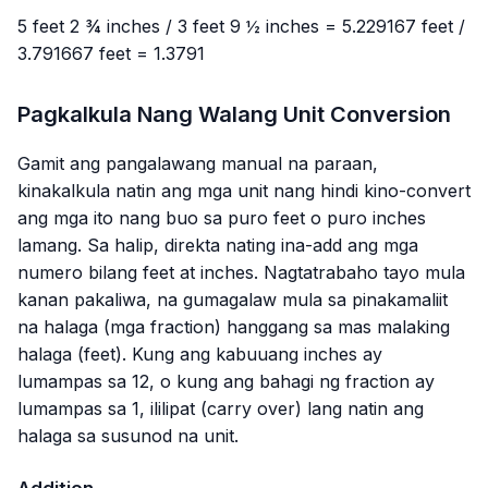
5 feet 2 ¾ inches / 3 feet 9 ½ inches = 5.229167 feet /
3.791667 feet = 1.3791
Pagkalkula Nang Walang Unit Conversion
Gamit ang pangalawang manual na paraan,
kinakalkula natin ang mga unit nang hindi kino-convert
ang mga ito nang buo sa puro feet o puro inches
lamang. Sa halip, direkta nating ina-add ang mga
numero bilang feet at inches. Nagtatrabaho tayo mula
kanan pakaliwa, na gumagalaw mula sa pinakamaliit
na halaga (mga fraction) hanggang sa mas malaking
halaga (feet). Kung ang kabuuang inches ay
lumampas sa 12, o kung ang bahagi ng fraction ay
lumampas sa 1, ililipat (carry over) lang natin ang
halaga sa susunod na unit.
Addition