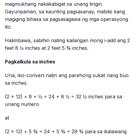
magmukhang nakakabigat sa unang tingin.
Gayunpaman, sa kaunting pagsasanay, mabilis kang
magiging bihasa sa pagsasagawa ng mga operasyong
ito.
Halimbawa, sabihin nating kailangan mong i-add ang 2
feet 8 ½ inches at 2 feet 5 ¾ inches.
Pagkalkula sa inches
Una, iko-convert natin ang parehong sukat nang buo
sa inches.
(2 × 12) + 8 + ½ = 24 + 8 ½ = 32 ½ inches para sa
unang numero
at
(2 × 12) + 5 ¾ = 24 + 5 ¾ = 29 ¾ para sa ikalawang