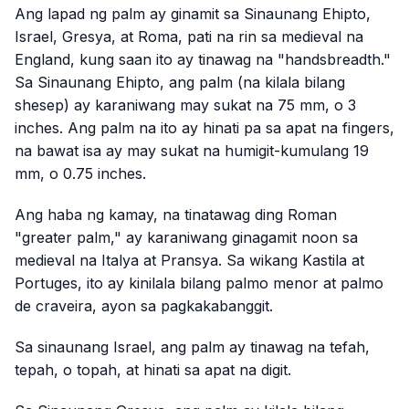
Ang lapad ng palm ay ginamit sa Sinaunang Ehipto,
Israel, Gresya, at Roma, pati na rin sa medieval na
England, kung saan ito ay tinawag na "handsbreadth."
Sa Sinaunang Ehipto, ang palm (na kilala bilang
shesep
) ay karaniwang may sukat na 75 mm, o 3
inches. Ang palm na ito ay hinati pa sa apat na fingers,
na bawat isa ay may sukat na humigit-kumulang 19
mm, o 0.75 inches.
Ang haba ng kamay, na tinatawag ding Roman
"greater palm," ay karaniwang ginagamit noon sa
medieval na Italya at Pransya. Sa wikang Kastila at
Portuges, ito ay kinilala bilang
palmo menor
at
palmo
de craveira
, ayon sa pagkakabanggit.
Sa sinaunang Israel, ang palm ay tinawag na
tefah
,
tepah
, o
topah
, at hinati sa apat na digit.