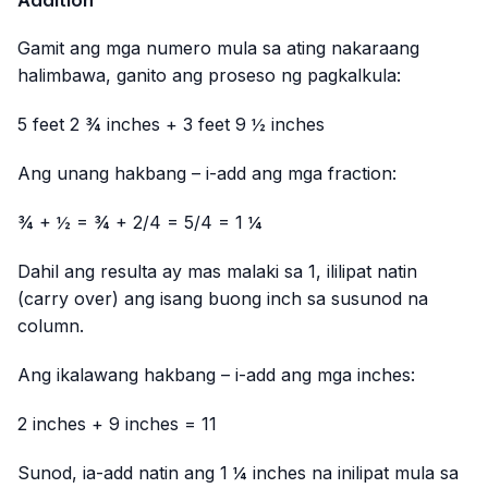
Gamit ang mga numero mula sa ating nakaraang
halimbawa, ganito ang proseso ng pagkalkula:
5 feet 2 ¾ inches
+
3 feet 9 ½ inches
Ang unang hakbang – i-add ang mga fraction:
¾ + ½ = ¾ + 2/4 = 5/4 = 1 ¼
Dahil ang resulta ay mas malaki sa 1, ililipat natin
(carry over) ang isang buong inch sa susunod na
column.
Ang ikalawang hakbang – i-add ang mga inches:
2 inches + 9 inches = 11
Sunod, ia-add natin ang 1 ¼ inches na inilipat mula sa