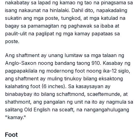
nakabatay sa lapad ng kamao ng tao na pinagsama sa
isang nakaunat na hinlalaki. Dahil dito, napakadaling
sukatin ang mga poste, tungkod, at mga katulad na
bagay sa pamamagitan ng paghawak sa ibaba at
paulit-ulit na paglipat ng mga kamay papataas sa
poste.
Ang shaftment ay unang lumitaw sa mga talaan ng
Anglo-Saxon noong bandang taong 910. Kasabay ng
pagpapakilala ng modernong foot noong ika-12 siglo,
ang shaftment ay muling tinukoy bilang eksaktong
kalahating foot (6 inches). Sa kasaysayan ay
binabaybay ito bilang
schaftmond
,
scaeftemunde
, at
shathmont
, ang pangalan ng unit na ito ay nagmula sa
salitang Old English na
sceaft
, na nangangahulugang
"kamay."
Foot