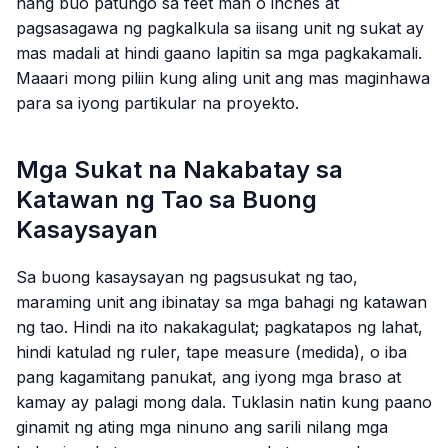
nang buo patungo sa feet man o inches at
pagsasagawa ng pagkalkula sa iisang unit ng sukat ay
mas madali at hindi gaano lapitin sa mga pagkakamali.
Maaari mong piliin kung aling unit ang mas maginhawa
para sa iyong partikular na proyekto.
Mga Sukat na Nakabatay sa
Katawan ng Tao sa Buong
Kasaysayan
Sa buong kasaysayan ng pagsusukat ng tao,
maraming unit ang ibinatay sa mga bahagi ng katawan
ng tao. Hindi na ito nakakagulat; pagkatapos ng lahat,
hindi katulad ng ruler, tape measure (medida), o iba
pang kagamitang panukat, ang iyong mga braso at
kamay ay palagi mong dala. Tuklasin natin kung paano
ginamit ng ating mga ninuno ang sarili nilang mga