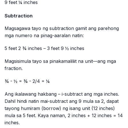
9 feet ¼ inches
Subtraction
Magsagawa tayo ng subtraction gamit ang parehong
mga numero na pinag-aaralan natin:
5 feet 2 ¾ inches – 3 feet 9 ½ inches
Magsisimula tayo sa pinakamaliliit na unit—ang mga
fraction.
¾ - ½ = ¾ - 2/4 = ¼
Ang ikalawang hakbang – i-subtract ang mga inches.
Dahil hindi natin mai-subtract ang 9 mula sa 2, dapat
tayong humiram (borrow) ng isang unit (12 inches)
mula sa 5 feet. Kaya naman, 2 inches + 12 inches = 14
inches.