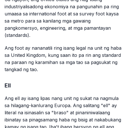
industriyalisadong ekonomiya na pangunahin pa ring
umaasa sa international foot at sa survey foot kaysa
sa metro para sa kanilang mga gawaing
pangkomersyo, engineering, at mga pamantayan
(standards).
Ang foot ay nananatili ring isang legal na unit ng haba
sa United Kingdom, kung saan ito pa rin ang standard
na paraan ng karamihan sa mga tao sa pagsukat ng
tangkad ng tao.
Ell
Ang ell ay isang lipas nang unit ng sukat na nagmula
sa hilagang-kanlurang Europa. Ang salitang "ell" ay
literal na isinasalin sa "braso" at pinaniniwalaang
ibinatay sa pinagsamang haba ng bisig at nakabukang
kamay ng isang tao. Iba't ibang bersyon ng ell ang