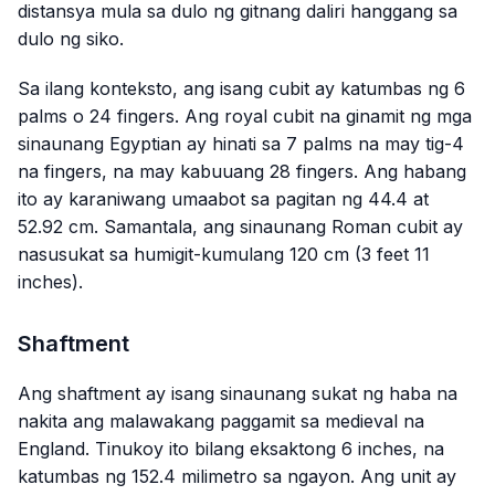
distansya mula sa dulo ng gitnang daliri hanggang sa
dulo ng siko.
Sa ilang konteksto, ang isang cubit ay katumbas ng 6
palms o 24 fingers. Ang royal cubit na ginamit ng mga
sinaunang Egyptian ay hinati sa 7 palms na may tig-4
na fingers, na may kabuuang 28 fingers. Ang habang
ito ay karaniwang umaabot sa pagitan ng 44.4 at
52.92 cm. Samantala, ang sinaunang Roman cubit ay
nasusukat sa humigit-kumulang 120 cm (3 feet 11
inches).
Shaftment
Ang shaftment ay isang sinaunang sukat ng haba na
nakita ang malawakang paggamit sa medieval na
England. Tinukoy ito bilang eksaktong 6 inches, na
katumbas ng 152.4 milimetro sa ngayon. Ang unit ay