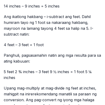
14 inches – 9 inches = 5 inches
Ang ikatlong hakbang – i-subtract ang feet. Dahil
humiram tayo ng 1 foot sa nakaraang hakbang,
mayroon na lamang tayong 4 feet sa halip na 5. I-
subtract natin:
4 feet – 3 feet = 1 foot
Panghuli, pagsasamahin natin ang mga resulta para sa
ating kabuuan:
5 feet 2 ¾ inches – 3 feet 9 ½ inches = 1 foot 5 ¼
inches
Upang mag-multiply at mag-divide ng feet at inches,
mahigpit na inirerekomendang manatili sa paraan ng
conversion. Ang pag-convert ng iyong mga halaga