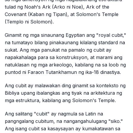
tulad ng Noah's Ark (Arko ni Noe), Ark of the
Covenant (Kaban ng Tipan), at Solomon's Temple
(Templo ni Solomon).
Ginamit ng mga sinaunang Egyptian ang "royal cubit,"
na tumatayo bilang pinakaunang kilalang standard na
sukat. Ang mga panukat na pamalo ng cubit ay
napakahalaga para sa konstruksyon, at marami ang
natuklasan ng mga arkeologo, kabilang na sa loob ng
puntod ni Faraon Tutankhamun ng ika-18 dinastiya.
Ang cubit ay malawakan ding ginamit sa konteksto ng
Bibliya upang ibalangkas ang tiyak na arkitektura ng
mga estruktura, kabilang ang Solomon's Temple.
Ang salitang "cubit" ay nagmula sa Latin na
pangngalang
cubitum
, na nangangahulugang "siko."
Ang isang cubit sa kasaysayan ay kumakatawan sa