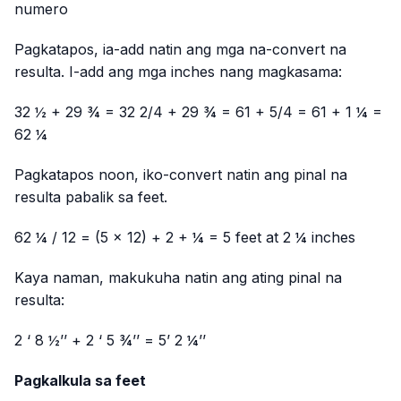
numero
Pagkatapos, ia-add natin ang mga na-convert na
resulta. I-add ang mga inches nang magkasama:
32 ½ + 29 ¾ = 32 2/4 + 29 ¾ = 61 + 5/4 = 61 + 1 ¼ =
62 ¼
Pagkatapos noon, iko-convert natin ang pinal na
resulta pabalik sa feet.
62 ¼ / 12 = (5 × 12) + 2 + ¼ = 5 feet at 2 ¼ inches
Kaya naman, makukuha natin ang ating pinal na
resulta:
2 ‘ 8 ½’’ + 2 ‘ 5 ¾’’ = 5’ 2 ¼’’
Pagkalkula sa feet