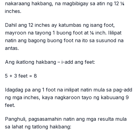
nakaraang hakbang, na magbibigay sa atin ng 12 ¼
inches.
Dahil ang 12 inches ay katumbas ng isang foot,
mayroon na tayong 1 buong foot at ¼ inch. Ililipat
natin ang bagong buong foot na ito sa susunod na
antas.
Ang ikatlong hakbang – i-add ang feet:
5 + 3 feet = 8
Idagdag pa ang 1 foot na inilipat natin mula sa pag-add
ng mga inches, kaya nagkaroon tayo ng kabuuang 9
feet.
Panghuli, pagsasamahin natin ang mga resulta mula
sa lahat ng tatlong hakbang: