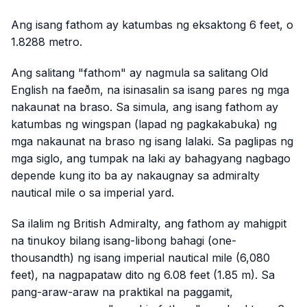
Ang isang fathom ay katumbas ng eksaktong 6 feet, o
1.8288 metro.
Ang salitang "fathom" ay nagmula sa salitang Old
English na
faeðm
, na isinasalin sa isang pares ng mga
nakaunat na braso. Sa simula, ang isang fathom ay
katumbas ng wingspan (lapad ng pagkakabuka) ng
mga nakaunat na braso ng isang lalaki. Sa paglipas ng
mga siglo, ang tumpak na laki ay bahagyang nagbago
depende kung ito ba ay nakaugnay sa admiralty
nautical mile o sa imperial yard.
Sa ilalim ng British Admiralty, ang fathom ay mahigpit
na tinukoy bilang isang-libong bahagi (one-
thousandth) ng isang imperial nautical mile (6,080
feet), na nagpapataw dito ng 6.08 feet (1.85 m). Sa
pang-araw-araw na praktikal na paggamit,