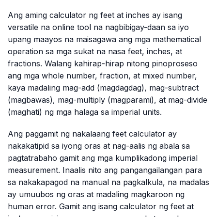
Ang aming calculator ng feet at inches ay isang
versatile na online tool na nagbibigay-daan sa iyo
upang maayos na maisagawa ang mga mathematical
operation sa mga sukat na nasa feet, inches, at
fractions. Walang kahirap-hirap nitong pinoproseso
ang mga whole number, fraction, at mixed number,
kaya madaling mag-add (magdagdag), mag-subtract
(magbawas), mag-multiply (magparami), at mag-divide
(maghati) ng mga halaga sa imperial units.
Ang paggamit ng nakalaang feet calculator ay
nakakatipid sa iyong oras at nag-aalis ng abala sa
pagtatrabaho gamit ang mga kumplikadong imperial
measurement. Inaalis nito ang pangangailangan para
sa nakakapagod na manual na pagkalkula, na madalas
ay umuubos ng oras at madaling magkaroon ng
human error. Gamit ang isang calculator ng feet at