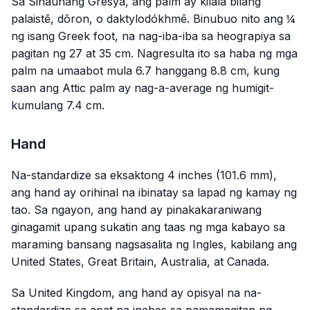
Sa Sinaunang Gresya, ang palm ay kilala bilang
palaistē
,
dōron
, o
daktylodókhmē
. Binubuo nito ang ¼
ng isang Greek foot, na nag-iba-iba sa heograpiya sa
pagitan ng 27 at 35 cm. Nagresulta ito sa haba ng mga
palm na umaabot mula 6.7 hanggang 8.8 cm, kung
saan ang Attic palm ay nag-a-average ng humigit-
kumulang 7.4 cm.
Hand
Na-standardize sa eksaktong 4 inches (101.6 mm),
ang hand ay orihinal na ibinatay sa lapad ng kamay ng
tao. Sa ngayon, ang hand ay pinakakaraniwang
ginagamit upang sukatin ang taas ng mga kabayo sa
maraming bansang nagsasalita ng Ingles, kabilang ang
United States, Great Britain, Australia, at Canada.
Sa United Kingdom, ang hand ay opisyal na na-
standardize sa apat na inches sa pamamagitan ng