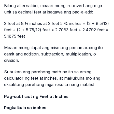
Bilang alternatibo, maaari mong i-convert ang mga
unit sa decimal feet at isagawa ang pag-a-add:
2 feet at 8 ½ inches at 2 feet 5 ¾ inches = (2 + 8.5/12)
feet + (2 + 5.75/12) feet = 2.7083 feet + 2.4792 feet =
5.1875 feet
Maaari mong ilapat ang mismong pamamaraang ito
gamit ang addition, subtraction, multiplication, o
division.
Subukan ang parehong math na ito sa aming
calculator ng feet at inches, at makukuha mo ang
eksaktong parehong mga resulta nang mabilis!
Pag-subtract ng Feet at Inches
Pagkalkula sa inches