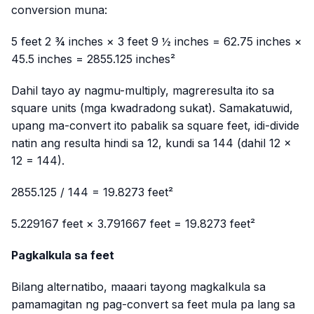
conversion muna:
5 feet 2 ¾ inches × 3 feet 9 ½ inches = 62.75 inches ×
45.5 inches = 2855.125 inches²
Dahil tayo ay nagmu-multiply, magreresulta ito sa
square units (mga kwadradong sukat). Samakatuwid,
upang ma-convert ito pabalik sa square feet, idi-divide
natin ang resulta hindi sa 12, kundi sa 144 (dahil 12 ×
12 = 144).
2855.125 / 144 = 19.8273 feet²
5.229167 feet × 3.791667 feet = 19.8273 feet²
Pagkalkula sa feet
Bilang alternatibo, maaari tayong magkalkula sa
pamamagitan ng pag-convert sa feet mula pa lang sa