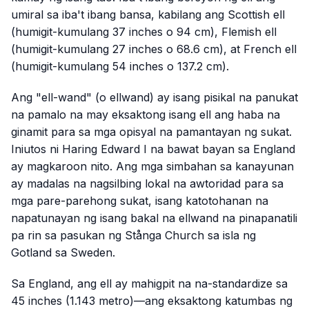
umiral sa iba't ibang bansa, kabilang ang Scottish ell
(humigit-kumulang 37 inches o 94 cm), Flemish ell
(humigit-kumulang 27 inches o 68.6 cm), at French ell
(humigit-kumulang 54 inches o 137.2 cm).
Ang "ell-wand" (o ellwand) ay isang pisikal na panukat
na pamalo na may eksaktong isang ell ang haba na
ginamit para sa mga opisyal na pamantayan ng sukat.
Iniutos ni Haring Edward I na bawat bayan sa England
ay magkaroon nito. Ang mga simbahan sa kanayunan
ay madalas na nagsilbing lokal na awtoridad para sa
mga pare-parehong sukat, isang katotohanan na
napatunayan ng isang bakal na ellwand na pinapanatili
pa rin sa pasukan ng Stånga Church sa isla ng
Gotland sa Sweden.
Sa England, ang ell ay mahigpit na na-standardize sa
45 inches (1.143 metro)—ang eksaktong katumbas ng