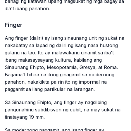
bahagi ng katawan upang magsukat ng mga bagay sa
iba't ibang panahon.
Finger
Ang finger (daliri) ay isang sinaunang unit ng sukat na
nakabatay sa lapad ng daliri ng isang nasa hustong
gulang na tao. Ito ay malawakang ginamit sa iba't
ibang makasaysayang kultura, kabilang ang
Sinaunang Ehipto, Mesopotamia, Gresya, at Roma.
Bagama't bihira na itong ginagamit sa modernong
panahon, nakakikita pa rin ito ng impormal na
paggamit sa ilang partikular na larangan.
Sa Sinaunang Ehipto, ang finger ay nagsilbing
pangunahing subdibisyon ng cubit, na may sukat na
tinatayang 19 mm.
Sa modernong paggamit, ang isang finger ay