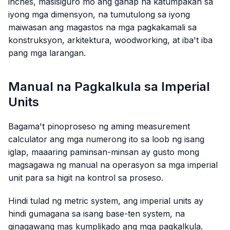
inches, masisiguro mo ang ganap na katumpakan sa
iyong mga dimensyon, na tumutulong sa iyong
maiwasan ang magastos na mga pagkakamali sa
konstruksyon, arkitektura, woodworking, at iba't iba
pang mga larangan.
Manual na Pagkalkula sa Imperial
Units
Bagama't pinoproseso ng aming measurement
calculator ang mga numerong ito sa loob ng isang
iglap, maaaring paminsan-minsan ay gusto mong
magsagawa ng manual na operasyon sa mga imperial
unit para sa higit na kontrol sa proseso.
Hindi tulad ng metric system, ang imperial units ay
hindi gumagana sa isang base-ten system, na
ginagawang mas kumplikado ang mga pagkalkula.