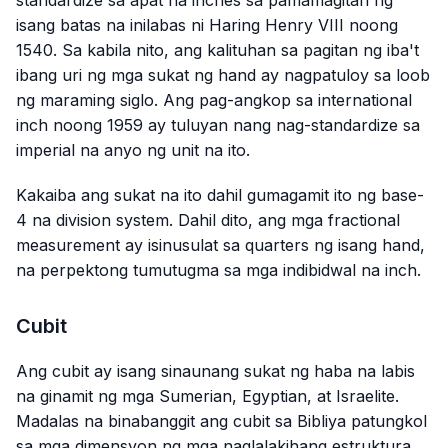
isang batas na inilabas ni Haring Henry VIII noong
1540. Sa kabila nito, ang kalituhan sa pagitan ng iba't
ibang uri ng mga sukat ng hand ay nagpatuloy sa loob
ng maraming siglo. Ang pag-angkop sa international
inch noong 1959 ay tuluyan nang nag-standardize sa
imperial na anyo ng unit na ito.
Kakaiba ang sukat na ito dahil gumagamit ito ng base-
4 na division system. Dahil dito, ang mga fractional
measurement ay isinusulat sa quarters ng isang hand,
na perpektong tumutugma sa mga indibidwal na inch.
Cubit
Ang cubit ay isang sinaunang sukat ng haba na labis
na ginamit ng mga Sumerian, Egyptian, at Israelite.
Madalas na binabanggit ang cubit sa Bibliya patungkol
sa mga dimensyon ng mga naglalakihang estruktura