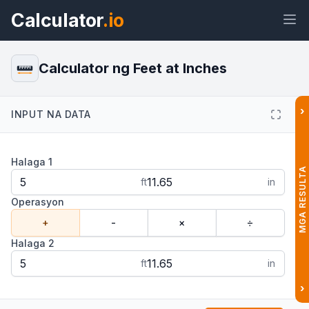
Calculator
.io
Calculator ng Feet at Inches
›
INPUT NA DATA
Widget
Link
Teksto
HTML
Halaga 1
Preview Calculator ng Feet at
MGA RESULTA
Inches: Mag-add at Mag-subtract
ft
in
Widget
Operasyon
+
-
×
÷
Halaga 2
ft
in
›