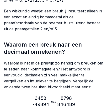
of
.
22
1,6666...
{22}=0,272727...
= 1,(6)
\frac{a}
= 0,(27)
a
Een wiskundig weetje: een breuk
resulteert alleen in
b
{b}
een exact en eindig kommagetal als de
priemfactorisatie van de noemer
b
uitsluitend bestaat
uit de priemgetallen 2 en/of 5.
Waarom een breuk naar een
decimaal omrekenen?
Waarom is het in de praktijk zo handig om breuken om
te zetten naar kommagetallen? Het antwoord is
eenvoudig: decimalen zijn veel makkelijker te
vergelijken en intuïtiever te begrijpen. Vergelijk de
volgende twee breuken bijvoorbeeld maar eens:
6458
8798
\frac{6458}{749894} \ e
e
n
749894
846489