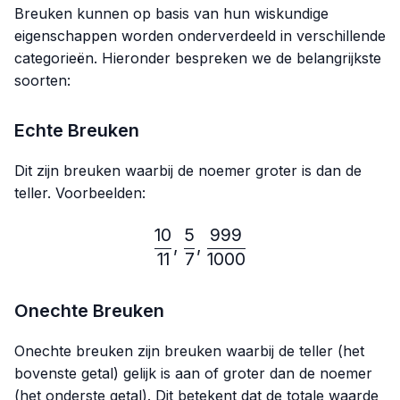
Breuken kunnen op basis van hun wiskundige
eigenschappen worden onderverdeeld in verschillende
categorieën. Hieronder bespreken we de belangrijkste
soorten:
Echte Breuken
Dit zijn breuken waarbij de noemer groter is dan de
teller. Voorbeelden:
10
5
999
\frac{10}{11},\frac{5}{7}
,
,
11
7
1000
Onechte Breuken
Onechte breuken zijn breuken waarbij de teller (het
bovenste getal) gelijk is aan of groter dan de noemer
(het onderste getal). Dit betekent dat de totale waarde