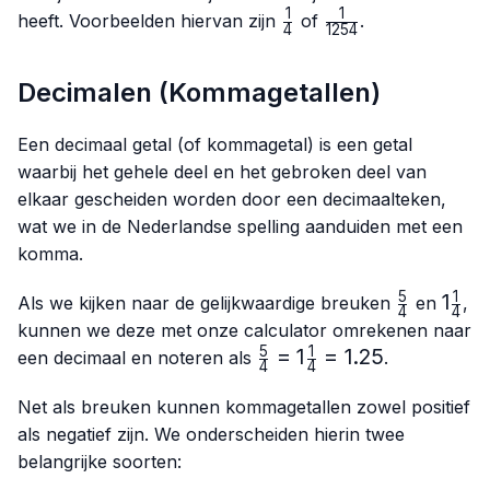
1
1
\frac{1}
\frac{1}
heeft. Voorbeelden hiervan zijn
of
.
4
1254
{4}
{1254}
Decimalen (Kommagetallen)
Een decimaal getal (of kommagetal) is een getal
waarbij het gehele deel en het gebroken deel van
elkaar gescheiden worden door een decimaalteken,
wat we in de Nederlandse spelling aanduiden met een
komma.
5
1
\frac{5}
1\fra
1
Als we kijken naar de gelijkwaardige breuken
en
,
4
4
{4}
{4}
kunnen we deze met onze calculator omrekenen naar
5
1
\frac{5}
=
1
=
1.25
een decimaal en noteren als
.
4
4
{4}=1\frac{1}
{4}=1.25
Net als breuken kunnen kommagetallen zowel positief
als negatief zijn. We onderscheiden hierin twee
belangrijke soorten: