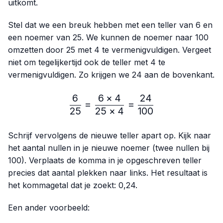
uitkomt.
Stel dat we een breuk hebben met een teller van 6 en
een noemer van 25. We kunnen de noemer naar 100
omzetten door 25 met 4 te vermenigvuldigen. Vergeet
niet om tegelijkertijd ook de teller met 4 te
vermenigvuldigen. Zo krijgen we 24 aan de bovenkant.
6
6
×
4
24
\frac{6}{25}=\frac{6 × 4
=
=
25
25
×
4
100
Schrijf vervolgens de nieuwe teller apart op. Kijk naar
het aantal nullen in je nieuwe noemer (twee nullen bij
100). Verplaats de komma in je opgeschreven teller
precies dat aantal plekken naar links. Het resultaat is
het kommagetal dat je zoekt: 0,24.
Een ander voorbeeld: