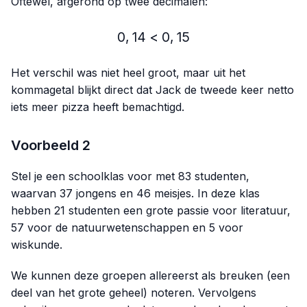
Oftewel, afgerond op twee decimalen:
0
,
14
<
0,14 < 0,15
0
,
15
Het verschil was niet heel groot, maar uit het
kommagetal blijkt direct dat Jack de tweede keer netto
iets meer pizza heeft bemachtigd.
Voorbeeld 2
Stel je een schoolklas voor met 83 studenten,
waarvan 37 jongens en 46 meisjes. In deze klas
hebben 21 studenten een grote passie voor literatuur,
57 voor de natuurwetenschappen en 5 voor
wiskunde.
We kunnen deze groepen allereerst als breuken (een
deel van het grote geheel) noteren. Vervolgens