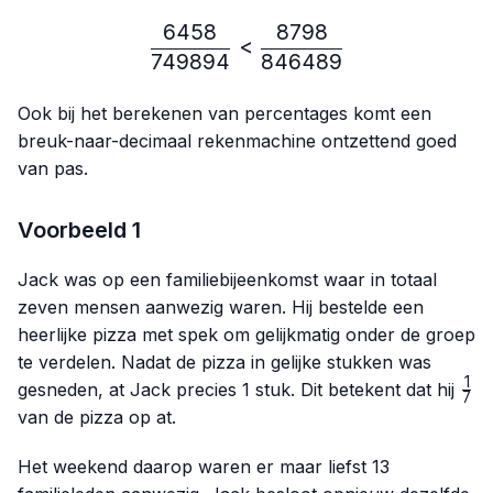
6458
8798
\frac{6458}{749894} < 
<
749894
846489
Ook bij het berekenen van percentages komt een
breuk-naar-decimaal rekenmachine ontzettend goed
van pas.
Voorbeeld 1
Jack was op een familiebijeenkomst waar in totaal
zeven mensen aanwezig waren. Hij bestelde een
heerlijke pizza met spek om gelijkmatig onder de groep
te verdelen. Nadat de pizza in gelijke stukken was
1
\fr
gesneden, at Jack precies 1 stuk. Dit betekent dat hij
7
{7}
van de pizza op at.
Het weekend daarop waren er maar liefst 13