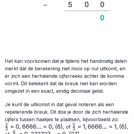
Het kan voorkomen dat je tijdens het handmatig delen
merkt dat de berekening niet mooi op nul uitkomt, en
er zich een herhalende cijferreeks achter de komma
vormt. Dit betekent dat de breuk niet kan worden
omgezet in een exact, eindig decimaal getal.
Je kunt de uitkomst in dat geval noteren als een
repeterende breuk. Dit doe je door de zich herhalende
\frac
cijfers tussen haakjes te plaatsen, bijvoorbeeld zo:
{3}=0
2
5
=
0
,
6666...
=
0
,
(
6
)
\frac{5}
=
1
,
6666...
=
1
,
(
6
)
, of
,
3
3
= 0,(
{3}=
6
\frac{6}
=
0
,
272727...
=
0
,
(
27
)