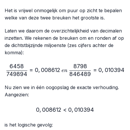
Het is vrijwel onmogelijk om puur op zicht te bepalen
welke van deze twee breuken het grootste is.
Laten we daarom de overzichtelijkheid van decimalen
inzetten. We rekenen de breuken om en ronden af op
de dichtstbijzijnde miljoenste (zes cijfers achter de
komma):
6458
8798
\frac{6458}{749894}=0,
=
0
,
008612
=
0
,
010394
e
n
749894
846489
Nu zien we in één oogopslag de exacte verhouding.
Aangezien:
0
,
008612
<
0,008612 < 0,010394
0
,
010394
is het logische gevolg: