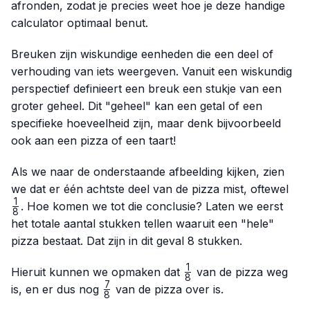
afronden, zodat je precies weet hoe je deze handige
calculator optimaal benut.
Breuken zijn wiskundige eenheden die een deel of
verhouding van iets weergeven. Vanuit een wiskundig
perspectief definieert een breuk een stukje van een
groter geheel. Dit "geheel" kan een getal of een
specifieke hoeveelheid zijn, maar denk bijvoorbeeld
ook aan een pizza of een taart!
Als we naar de onderstaande afbeelding kijken, zien
\fr
we dat er één achtste deel van de pizza mist, oftewel
{8}
1
. Hoe komen we tot die conclusie? Laten we eerst
8
het totale aantal stukken tellen waaruit een "hele"
pizza bestaat. Dat zijn in dit geval 8 stukken.
1
\frac{1}
Hieruit kunnen we opmaken dat
van de pizza weg
8
{8}
7
\frac{7}
is, en er dus nog
van de pizza over is.
8
{8}