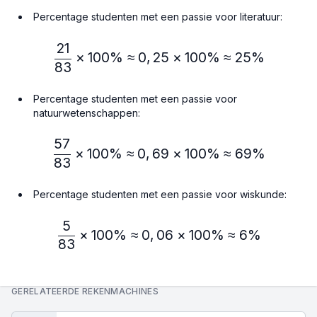
Percentage studenten met een passie voor literatuur:
21
\frac{21}{83} × 100\% ≈
×
100%
≈
0
,
25
×
100%
≈
25%
83
Percentage studenten met een passie voor
natuurwetenschappen:
57
\frac{57}{83} × 100\% ≈
×
100%
≈
0
,
69
×
100%
≈
69%
83
Percentage studenten met een passie voor wiskunde:
5
\frac{5}{83} × 100\% ≈ 
×
100%
≈
0
,
06
×
100%
≈
6%
83
GERELATEERDE REKENMACHINES