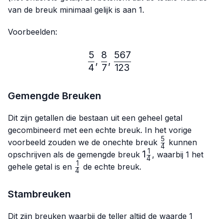
van de breuk minimaal gelijk is aan 1.
Voorbeelden:
5
8
567
\frac{5}{4},\frac{8}{7},
,
,
4
7
123
Gemengde Breuken
Dit zijn getallen die bestaan uit een geheel getal
gecombineerd met een echte breuk. In het vorige
5
\frac{5}
voorbeeld zouden we de onechte breuk
kunnen
4
{4}
1
1\frac{1}
1
opschrijven als de gemengde breuk
, waarbij 1 het
4
{4}
1
\frac{1}
gehele getal is en
de echte breuk.
4
{4}
Stambreuken
Dit zijn breuken waarbij de teller altijd de waarde 1