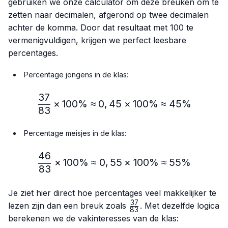
gebruiken we onze calculator om deze breuken om te
zetten naar decimalen, afgerond op twee decimalen
achter de komma. Door dat resultaat met 100 te
vermenigvuldigen, krijgen we perfect leesbare
percentages.
Percentage jongens in de klas:
37
\frac{37}{83} × 100\% ≈
×
100%
≈
0
,
45
×
100%
≈
45%
83
Percentage meisjes in de klas:
46
\frac{46}{83} × 100\% ≈
×
100%
≈
0
,
55
×
100%
≈
55%
83
Je ziet hier direct hoe percentages veel makkelijker te
37
\frac{37}
lezen zijn dan een breuk zoals
. Met dezelfde logica
83
{83}
berekenen we de vakinteresses van de klas: