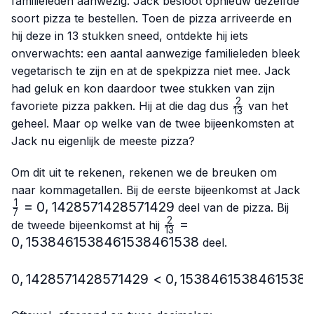
familieleden aanwezig. Jack besloot opnieuw dezelfde
soort pizza te bestellen. Toen de pizza arriveerde en
hij deze in 13 stukken sneed, ontdekte hij iets
onverwachts: een aantal aanwezige familieleden bleek
vegetarisch te zijn en at de spekpizza niet mee. Jack
had geluk en kon daardoor twee stukken van zijn
2
\frac{2}
favoriete pizza pakken. Hij at die dag dus
van het
13
{13}
geheel. Maar op welke van de twee bijeenkomsten at
Jack nu eigenlijk de meeste pizza?
Om dit uit te rekenen, rekenen we de breuken om
naar kommagetallen. Bij de eerste bijeenkomst at Jack
1
\frac{1}
=
0
,
1428571428571429
deel van de pizza. Bij
7
{7}=0,1428571428571429
2
\frac{2}
=
de tweede bijeenkomst at hij
13
{13}=0,1538461538461
0
,
1538461538461538461538
deel.
0
,
1428571428571429
<
0,1428571428571429 < 
0
,
1538461538461538