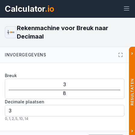
Calculator
.io
Rekenmachine voor Breuk naar
1
0.5
2
Decimaal
Widget
Link
Tekst
HTML
›
INVOERGEGEVENS
Voorvertoning Breuk naar Decimaal:
Breuk
Breuken Omrekenen Widget
RESULTATEN
Decimale plaatsen
0
,
1
,
2
,
5
,
10
,
14
›