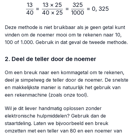
13
13
×
25
325
\frac{13}{40}=\frac{13 
=
=
=
0
,
325
40
40
×
25
1000
Deze methode is niet bruikbaar als je geen getal kunt
vinden om de noemer mooi om te rekenen naar 10,
100 of 1.000. Gebruik in dat geval de tweede methode.
2. Deel de teller door de noemer
Om een breuk naar een kommagetal om te rekenen,
deel je simpelweg de teller door de noemer. De snelste
en makkelijkste manier is natuurlijk het gebruik van
een rekenmachine (zoals onze tool).
Wil je dit liever handmatig oplossen zonder
elektronische hulpmiddelen? Gebruik dan de
staartdeling. Laten we bijvoorbeeld een breuk
omzetten met een teller van 80 en een noemer van