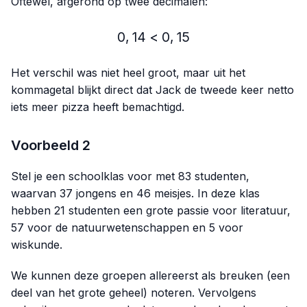
Oftewel, afgerond op twee decimalen:
0
,
14
<
0,14 < 0,15
0
,
15
Het verschil was niet heel groot, maar uit het
kommagetal blijkt direct dat Jack de tweede keer netto
iets meer pizza heeft bemachtigd.
Voorbeeld 2
Stel je een schoolklas voor met 83 studenten,
waarvan 37 jongens en 46 meisjes. In deze klas
hebben 21 studenten een grote passie voor literatuur,
57 voor de natuurwetenschappen en 5 voor
wiskunde.
We kunnen deze groepen allereerst als breuken (een
deel van het grote geheel) noteren. Vervolgens