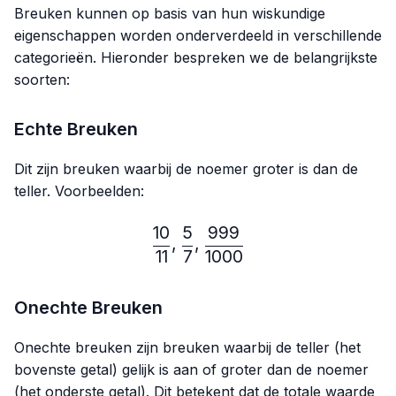
Breuken kunnen op basis van hun wiskundige
eigenschappen worden onderverdeeld in verschillende
categorieën. Hieronder bespreken we de belangrijkste
soorten:
Echte Breuken
Dit zijn breuken waarbij de noemer groter is dan de
teller. Voorbeelden:
10
5
999
\frac{10}{11},\frac{5}{7}
,
,
11
7
1000
Onechte Breuken
Onechte breuken zijn breuken waarbij de teller (het
bovenste getal) gelijk is aan of groter dan de noemer
(het onderste getal). Dit betekent dat de totale waarde