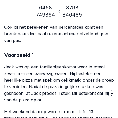
6458
8798
\frac{6458}{749894} < 
<
749894
846489
Ook bij het berekenen van percentages komt een
breuk-naar-decimaal rekenmachine ontzettend goed
van pas.
Voorbeeld 1
Jack was op een familiebijeenkomst waar in totaal
zeven mensen aanwezig waren. Hij bestelde een
heerlijke pizza met spek om gelijkmatig onder de groep
te verdelen. Nadat de pizza in gelijke stukken was
1
\fr
gesneden, at Jack precies 1 stuk. Dit betekent dat hij
7
{7}
van de pizza op at.
Het weekend daarop waren er maar liefst 13