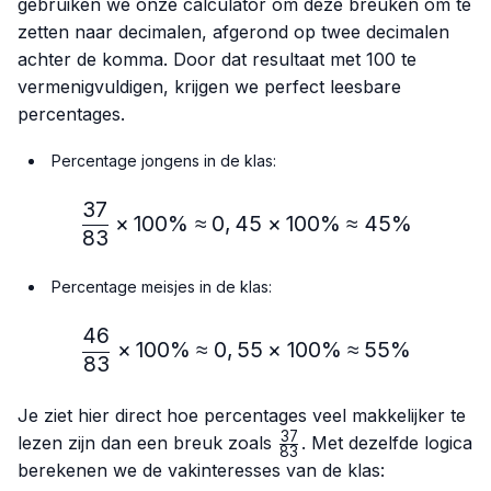
gebruiken we onze calculator om deze breuken om te
zetten naar decimalen, afgerond op twee decimalen
achter de komma. Door dat resultaat met 100 te
vermenigvuldigen, krijgen we perfect leesbare
percentages.
Percentage jongens in de klas:
37
\frac{37}{83} × 100\% ≈
×
100%
≈
0
,
45
×
100%
≈
45%
83
Percentage meisjes in de klas:
46
\frac{46}{83} × 100\% ≈
×
100%
≈
0
,
55
×
100%
≈
55%
83
Je ziet hier direct hoe percentages veel makkelijker te
37
\frac{37}
lezen zijn dan een breuk zoals
. Met dezelfde logica
83
{83}
berekenen we de vakinteresses van de klas: