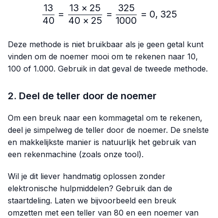
13
13
×
25
325
\frac{13}{40}=\frac{13 
=
=
=
0
,
325
40
40
×
25
1000
Deze methode is niet bruikbaar als je geen getal kunt
vinden om de noemer mooi om te rekenen naar 10,
100 of 1.000. Gebruik in dat geval de tweede methode.
2. Deel de teller door de noemer
Om een breuk naar een kommagetal om te rekenen,
deel je simpelweg de teller door de noemer. De snelste
en makkelijkste manier is natuurlijk het gebruik van
een rekenmachine (zoals onze tool).
Wil je dit liever handmatig oplossen zonder
elektronische hulpmiddelen? Gebruik dan de
staartdeling. Laten we bijvoorbeeld een breuk
omzetten met een teller van 80 en een noemer van