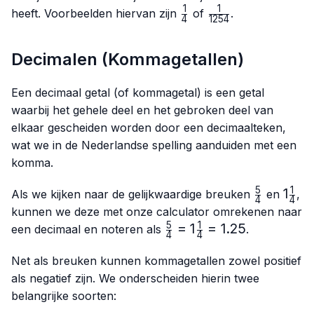
1
1
\frac{1}
\frac{1}
heeft. Voorbeelden hiervan zijn
of
.
4
1254
{4}
{1254}
Decimalen (Kommagetallen)
Een decimaal getal (of kommagetal) is een getal
waarbij het gehele deel en het gebroken deel van
elkaar gescheiden worden door een decimaalteken,
wat we in de Nederlandse spelling aanduiden met een
komma.
5
1
\frac{5}
1\fra
1
Als we kijken naar de gelijkwaardige breuken
en
,
4
4
{4}
{4}
kunnen we deze met onze calculator omrekenen naar
5
1
\frac{5}
=
1
=
1.25
een decimaal en noteren als
.
4
4
{4}=1\frac{1}
{4}=1.25
Net als breuken kunnen kommagetallen zowel positief
als negatief zijn. We onderscheiden hierin twee
belangrijke soorten: