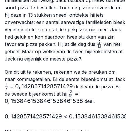
familieleden aanwezig. Jack besloot opnieuw dezelfde
soort pizza te bestellen. Toen de pizza arriveerde en
hij deze in 13 stukken sneed, ontdekte hij iets
onverwachts: een aantal aanwezige familieleden bleek
vegetarisch te zijn en at de spekpizza niet mee. Jack
had geluk en kon daardoor twee stukken van zijn
2
\frac{2}
favoriete pizza pakken. Hij at die dag dus
van het
13
{13}
geheel. Maar op welke van de twee bijeenkomsten at
Jack nu eigenlijk de meeste pizza?
Om dit uit te rekenen, rekenen we de breuken om
naar kommagetallen. Bij de eerste bijeenkomst at Jack
1
\frac{1}
=
0
,
1428571428571429
deel van de pizza. Bij
7
{7}=0,1428571428571429
2
\frac{2}
=
de tweede bijeenkomst at hij
13
{13}=0,1538461538461
0
,
1538461538461538461538
deel.
0
,
1428571428571429
<
0,1428571428571429 < 
0
,
1538461538461538