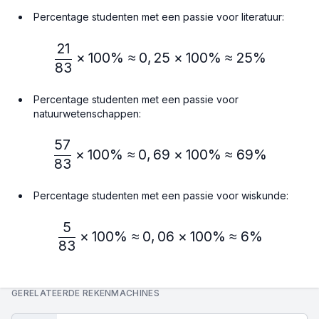
Percentage studenten met een passie voor literatuur:
21
\frac{21}{83} × 100\% ≈
×
100%
≈
0
,
25
×
100%
≈
25%
83
Percentage studenten met een passie voor
natuurwetenschappen:
57
\frac{57}{83} × 100\% ≈
×
100%
≈
0
,
69
×
100%
≈
69%
83
Percentage studenten met een passie voor wiskunde:
5
\frac{5}{83} × 100\% ≈ 
×
100%
≈
0
,
06
×
100%
≈
6%
83
GERELATEERDE REKENMACHINES