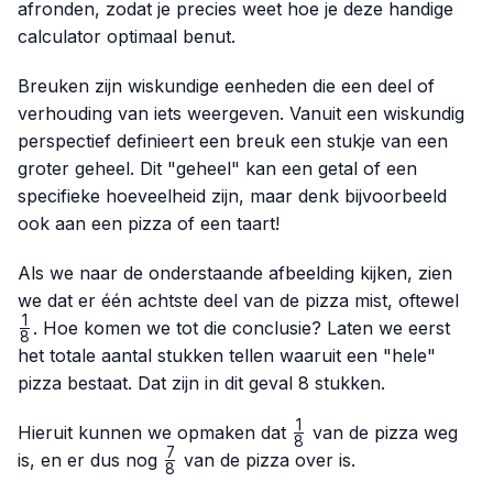
afronden, zodat je precies weet hoe je deze handige
calculator optimaal benut.
Breuken zijn wiskundige eenheden die een deel of
verhouding van iets weergeven. Vanuit een wiskundig
perspectief definieert een breuk een stukje van een
groter geheel. Dit "geheel" kan een getal of een
specifieke hoeveelheid zijn, maar denk bijvoorbeeld
ook aan een pizza of een taart!
Als we naar de onderstaande afbeelding kijken, zien
\fr
we dat er één achtste deel van de pizza mist, oftewel
{8}
1
. Hoe komen we tot die conclusie? Laten we eerst
8
het totale aantal stukken tellen waaruit een "hele"
pizza bestaat. Dat zijn in dit geval 8 stukken.
1
\frac{1}
Hieruit kunnen we opmaken dat
van de pizza weg
8
{8}
7
\frac{7}
is, en er dus nog
van de pizza over is.
8
{8}