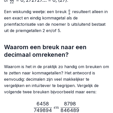
of
.
22
1,6666...
{22}=0,272727...
= 1,(6)
\frac{a}
= 0,(27)
a
Een wiskundig weetje: een breuk
resulteert alleen in
b
{b}
een exact en eindig kommagetal als de
priemfactorisatie van de noemer
b
uitsluitend bestaat
uit de priemgetallen 2 en/of 5.
Waarom een breuk naar een
decimaal omrekenen?
Waarom is het in de praktijk zo handig om breuken om
te zetten naar kommagetallen? Het antwoord is
eenvoudig: decimalen zijn veel makkelijker te
vergelijken en intuïtiever te begrijpen. Vergelijk de
volgende twee breuken bijvoorbeeld maar eens:
6458
8798
\frac{6458}{749894} \ e
e
n
749894
846489