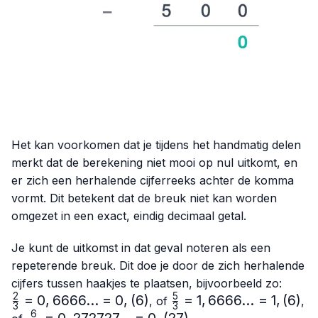
Het kan voorkomen dat je tijdens het handmatig delen
merkt dat de berekening niet mooi op nul uitkomt, en
er zich een herhalende cijferreeks achter de komma
vormt. Dit betekent dat de breuk niet kan worden
omgezet in een exact, eindig decimaal getal.
Je kunt de uitkomst in dat geval noteren als een
repeterende breuk. Dit doe je door de zich herhalende
\frac
cijfers tussen haakjes te plaatsen, bijvoorbeeld zo:
{3}=0
2
5
=
0
,
6666...
=
0
,
(
6
)
\frac{5}
=
1
,
6666...
=
1
,
(
6
)
, of
,
3
3
= 0,(
{3}=
6
\frac{6}
=
0
,
272727...
=
0
,
(
27
)