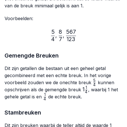
van de breuk minimaal gelijk is aan 1.
Voorbeelden:
5
8
567
\frac{5}{4},\frac{8}{7},
,
,
4
7
123
Gemengde Breuken
Dit zijn getallen die bestaan uit een geheel getal
gecombineerd met een echte breuk. In het vorige
5
\frac{5}
voorbeeld zouden we de onechte breuk
kunnen
4
{4}
1
1\frac{1}
1
opschrijven als de gemengde breuk
, waarbij 1 het
4
{4}
1
\frac{1}
gehele getal is en
de echte breuk.
4
{4}
Stambreuken
Dit zijn breuken waarbij de teller altijd de waarde 1