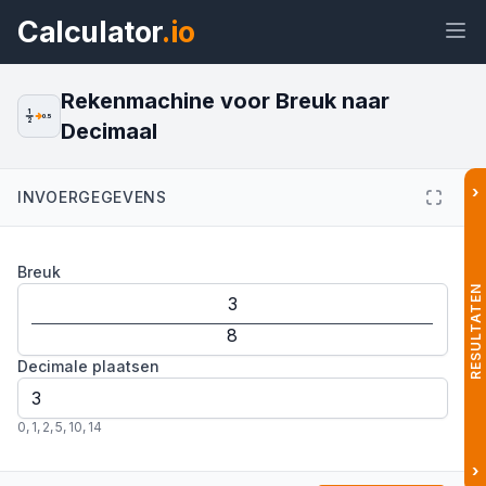
Calculator
.io
Rekenmachine voor Breuk naar
1
0.5
2
Decimaal
Widget
Link
Tekst
HTML
›
INVOERGEGEVENS
Voorvertoning Breuk naar Decimaal:
Breuk
Breuken Omrekenen Widget
RESULTATEN
Decimale plaatsen
0
,
1
,
2
,
5
,
10
,
14
›