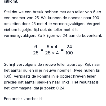
uitkomt.
Stel dat we een breuk hebben met een teller van 6 en
een noemer van 25. We kunnen de noemer naar 100
omzetten door 25 met 4 te vermenigvuldigen. Vergeet
niet om tegelijkertijd ook de teller met 4 te
vermenigvuldigen. Zo krijgen we 24 aan de bovenkant.
6
6
×
4
24
\frac{6}{25}=\frac{6 × 4
=
=
25
25
×
4
100
Schrijf vervolgens de nieuwe teller apart op. Kijk naar
het aantal nullen in je nieuwe noemer (twee nullen bij
100). Verplaats de komma in je opgeschreven teller
precies dat aantal plekken naar links. Het resultaat is
het kommagetal dat je zoekt: 0,24.
Een ander voorbeeld: