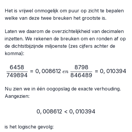
Het is vrijwel onmogelijk om puur op zicht te bepalen
welke van deze twee breuken het grootste is.
Laten we daarom de overzichtelijkheid van decimalen
inzetten. We rekenen de breuken om en ronden af op
de dichtstbijzijnde miljoenste (zes cijfers achter de
komma):
6458
8798
\frac{6458}{749894}=0,
=
0
,
008612
=
0
,
010394
e
n
749894
846489
Nu zien we in één oogopslag de exacte verhouding.
Aangezien:
0
,
008612
<
0,008612 < 0,010394
0
,
010394
is het logische gevolg: