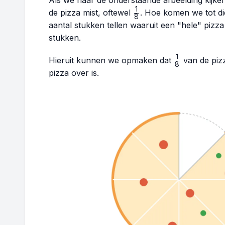
Als we naar de onderstaande afbeelding kijken
1
\frac{1}
de pizza mist, oftewel
. Hoe komen we tot di
8
{8}
aantal stukken tellen waaruit een "hele" pizza b
stukken.
1
\frac{1}
Hieruit kunnen we opmaken dat
van de piz
8
{8}
pizza over is.