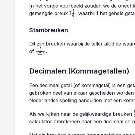
In het vorige voorbeeld zouden we de onech
1
1\frac{1}
1
gemengde breuk
, waarbij 1 het gehele geta
4
{4}
Stambreuken
Dit zijn breuken waarbij de teller altijd de wa
1
\frac{1}
of
.
1254
{1254}
Decimalen (Kommagetallen)
Een decimaal getal (of kommagetal) is een geta
gebroken deel van elkaar gescheiden worden 
Nederlandse spelling aanduiden met een kom
Als we kijken naar de gelijkwaardige breuken
calculator omrekenen naar een decimaal en n