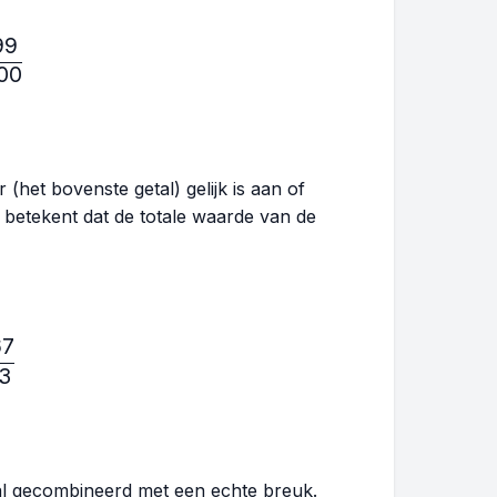
99
ac{10}{11},\frac{5}{7},\frac{999}{1000}
00
(het bovenste getal) gelijk is aan of
t betekent dat de totale waarde van de
67
ac{5}{4},\frac{8}{7},\frac{567}{123}
23
etal gecombineerd met een echte breuk.