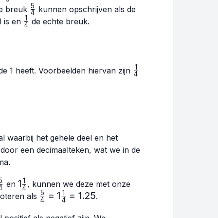
5
\frac{5}
te breuk
kunnen opschrijven als de
4
{4}
1
\frac{1}
l is en
de echte breuk.
4
{4}
1
\frac{1}
arde 1 heeft. Voorbeelden hiervan zijn
4
{4}
l waarbij het gehele deel en het
door een decimaalteken, wat we in de
ma.
5
1
\frac{5}
1\frac{1}
1
en
, kunnen we deze met onze
4
4
{4}
{4}
5
1
\frac{5}
=
1
=
1.25
oteren als
.
4
4
{4}=1\frac{1}