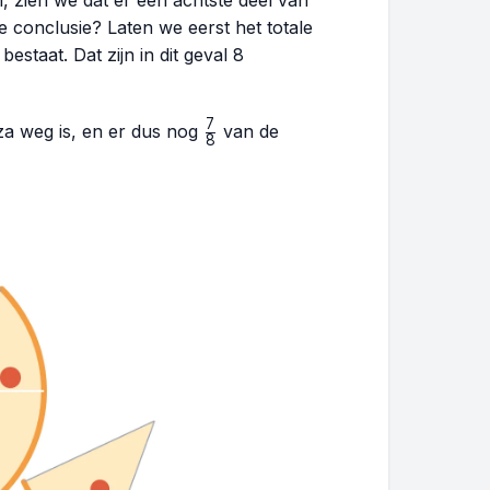
, zien we dat er één achtste deel van
e conclusie? Laten we eerst het totale
estaat. Dat zijn in dit geval 8
7
\frac{7}
za weg is, en er dus nog
van de
8
{8}