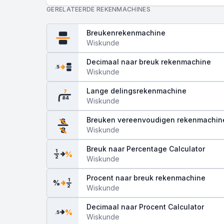
GERELATEERDE REKENMACHINES
Breukenrekenmachine
Wiskunde
Decimaal naar breuk rekenmachine
.5
Wiskunde
Lange delingsrekenmachine
7
84
Wiskunde
Breuken vereenvoudigen rekenmachin
6
Wiskunde
8
Breuk naar Percentage Calculator
1
%
2
Wiskunde
Procent naar breuk rekenmachine
1
%
2
Wiskunde
Decimaal naar Procent Calculator
%
.5
Wiskunde