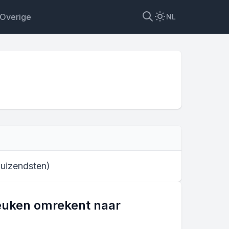
Overige
NL
enen
duizendsten
)
reuken omrekent naar