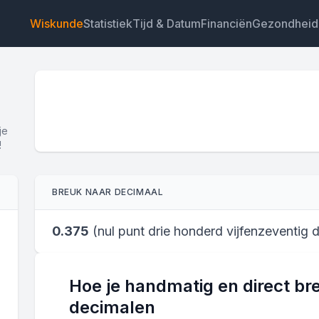
Wiskunde
Statistiek
Tijd & Datum
Financiën
Gezondheid
je
!
Widget
Link
Tekst
HTML
BREUK NAAR DECIMAAL
Voorvertoning Breuk naar Decimaal: Breuken Omrek
Widget
0.375
(
nul punt drie honderd vijfenzeventig 
Hoe je handmatig en direct b
decimalen