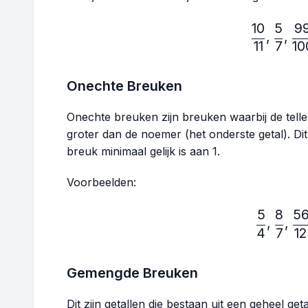
10
5
9
\fr
,
,
11
7
10
Onechte Breuken
Onechte breuken zijn breuken waarbij de teller 
groter dan de noemer (het onderste getal). Di
breuk minimaal gelijk is aan 1.
Voorbeelden:
5
8
5
\fr
,
,
4
7
1
Gemengde Breuken
Dit zijn getallen die bestaan uit een geheel g