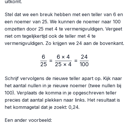
uitkomt.
Stel dat we een breuk hebben met een teller van 6 en
een noemer van 25. We kunnen de noemer naar 100
omzetten door 25 met 4 te vermenigvuldigen. Vergeet
niet om tegelijkertijd ook de teller met 4 te
vermenigvuldigen. Zo krijgen we 24 aan de bovenkant.
6
6
×
4
24
\frac{6}{25}=\frac{6 × 4
=
=
25
25
×
4
100
Schrijf vervolgens de nieuwe teller apart op. Kijk naar
het aantal nullen in je nieuwe noemer (twee nullen bij
100). Verplaats de komma in je opgeschreven teller
precies dat aantal plekken naar links. Het resultaat is
het kommagetal dat je zoekt: 0,24.
Een ander voorbeeld: