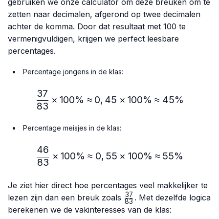
gebruiken we onze calculator om deze breuken om te
zetten naar decimalen, afgerond op twee decimalen
achter de komma. Door dat resultaat met 100 te
vermenigvuldigen, krijgen we perfect leesbare
percentages.
Percentage jongens in de klas:
37
\frac{37}{83} × 100\% ≈
×
100%
≈
0
,
45
×
100%
≈
45%
83
Percentage meisjes in de klas:
46
\frac{46}{83} × 100\% ≈
×
100%
≈
0
,
55
×
100%
≈
55%
83
Je ziet hier direct hoe percentages veel makkelijker te
37
\frac{37}
lezen zijn dan een breuk zoals
. Met dezelfde logica
83
{83}
berekenen we de vakinteresses van de klas: