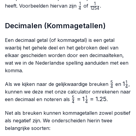
1
1
\frac{1}
\frac{1}
heeft. Voorbeelden hiervan zijn
of
.
4
1254
{4}
{1254}
Decimalen (Kommagetallen)
Een decimaal getal (of kommagetal) is een getal
waarbij het gehele deel en het gebroken deel van
elkaar gescheiden worden door een decimaalteken,
wat we in de Nederlandse spelling aanduiden met een
komma.
5
1
\frac{5}
1\fra
1
Als we kijken naar de gelijkwaardige breuken
en
,
4
4
{4}
{4}
kunnen we deze met onze calculator omrekenen naar
5
1
\frac{5}
=
1
=
1.25
een decimaal en noteren als
.
4
4
{4}=1\frac{1}
{4}=1.25
Net als breuken kunnen kommagetallen zowel positief
als negatief zijn. We onderscheiden hierin twee
belangrijke soorten: