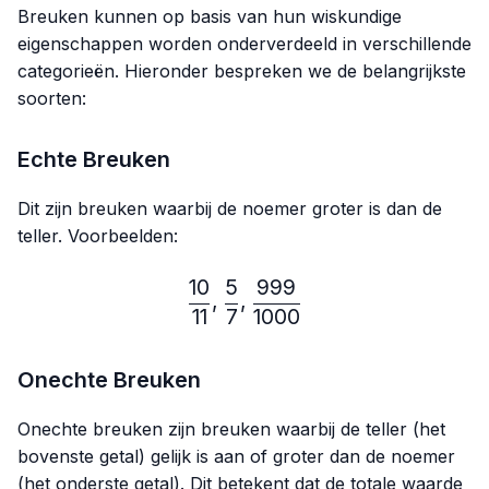
Breuken kunnen op basis van hun wiskundige
eigenschappen worden onderverdeeld in verschillende
categorieën. Hieronder bespreken we de belangrijkste
soorten:
Echte Breuken
Dit zijn breuken waarbij de noemer groter is dan de
teller. Voorbeelden:
10
5
999
\frac{10}{11},\frac{5}{7}
,
,
11
7
1000
Onechte Breuken
Onechte breuken zijn breuken waarbij de teller (het
bovenste getal) gelijk is aan of groter dan de noemer
(het onderste getal). Dit betekent dat de totale waarde