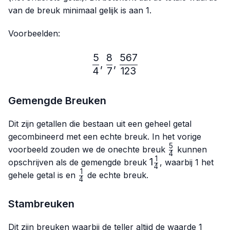
van de breuk minimaal gelijk is aan 1.
Voorbeelden:
5
8
567
\frac{5}{4},\frac{8}{7},
,
,
4
7
123
Gemengde Breuken
Dit zijn getallen die bestaan uit een geheel getal
gecombineerd met een echte breuk. In het vorige
5
\frac{5}
voorbeeld zouden we de onechte breuk
kunnen
4
{4}
1
1\frac{1}
1
opschrijven als de gemengde breuk
, waarbij 1 het
4
{4}
1
\frac{1}
gehele getal is en
de echte breuk.
4
{4}
Stambreuken
Dit zijn breuken waarbij de teller altijd de waarde 1