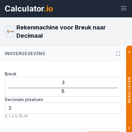
Calculator
.io
Rekenmachine voor Breuk naar
1
0.5
2
Decimaal
Widget
Link
Tekst
HTML
›
INVOERGEGEVENS
Voorvertoning Breuk naar Decimaal:
Breuk
Breuken Omrekenen Widget
RESULTATEN
Decimale plaatsen
0
,
1
,
2
,
5
,
10
,
14
›