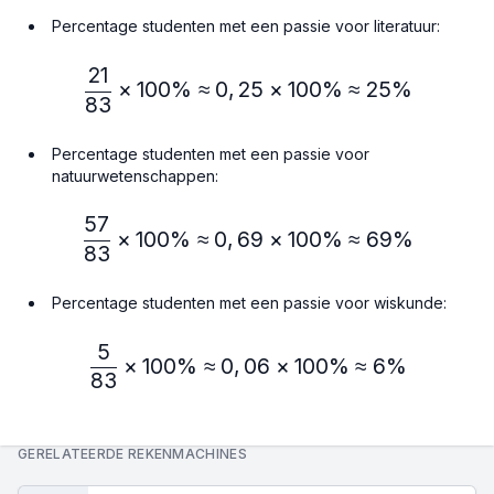
Percentage studenten met een passie voor literatuur:
21
\frac{21}{83} × 100\% ≈
×
100%
≈
0
,
25
×
100%
≈
25%
83
Percentage studenten met een passie voor
natuurwetenschappen:
57
\frac{57}{83} × 100\% ≈
×
100%
≈
0
,
69
×
100%
≈
69%
83
Percentage studenten met een passie voor wiskunde:
5
\frac{5}{83} × 100\% ≈ 
×
100%
≈
0
,
06
×
100%
≈
6%
83
GERELATEERDE REKENMACHINES