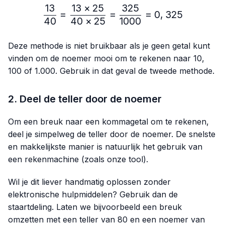
13
13
×
25
325
\frac{13}{40}=\frac{13 
=
=
=
0
,
325
40
40
×
25
1000
Deze methode is niet bruikbaar als je geen getal kunt
vinden om de noemer mooi om te rekenen naar 10,
100 of 1.000. Gebruik in dat geval de tweede methode.
2. Deel de teller door de noemer
Om een breuk naar een kommagetal om te rekenen,
deel je simpelweg de teller door de noemer. De snelste
en makkelijkste manier is natuurlijk het gebruik van
een rekenmachine (zoals onze tool).
Wil je dit liever handmatig oplossen zonder
elektronische hulpmiddelen? Gebruik dan de
staartdeling. Laten we bijvoorbeeld een breuk
omzetten met een teller van 80 en een noemer van