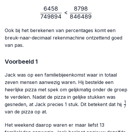
6458
8798
\frac{6458}{749894} < 
<
749894
846489
Ook bij het berekenen van percentages komt een
breuk-naar-decimaal rekenmachine ontzettend goed
van pas.
Voorbeeld 1
Jack was op een familiebijeenkomst waar in totaal
zeven mensen aanwezig waren. Hij bestelde een
heerlijke pizza met spek om gelijkmatig onder de groep
te verdelen. Nadat de pizza in gelijke stukken was
1
\fr
gesneden, at Jack precies 1 stuk. Dit betekent dat hij
7
{7}
van de pizza op at.
Het weekend daarop waren er maar liefst 13