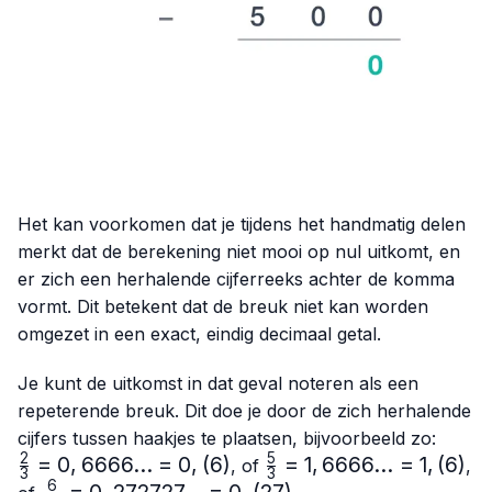
Het kan voorkomen dat je tijdens het handmatig delen
merkt dat de berekening niet mooi op nul uitkomt, en
er zich een herhalende cijferreeks achter de komma
vormt. Dit betekent dat de breuk niet kan worden
omgezet in een exact, eindig decimaal getal.
Je kunt de uitkomst in dat geval noteren als een
repeterende breuk. Dit doe je door de zich herhalende
\frac
cijfers tussen haakjes te plaatsen, bijvoorbeeld zo:
{3}=0
2
5
=
0
,
6666...
=
0
,
(
6
)
\frac{5}
=
1
,
6666...
=
1
,
(
6
)
, of
,
3
3
= 0,(
{3}=
6
\frac{6}
=
0
,
272727...
=
0
,
(
27
)