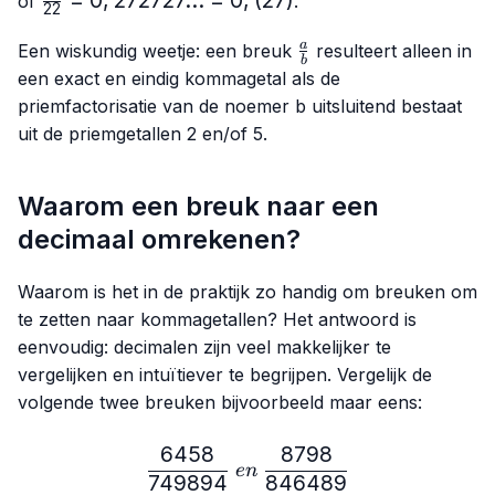
of
.
22
1,6666...
{22}=0,272727...
= 1,(6)
\frac{a}
= 0,(27)
a
Een wiskundig weetje: een breuk
resulteert alleen in
b
{b}
een exact en eindig kommagetal als de
priemfactorisatie van de noemer
b
uitsluitend bestaat
uit de priemgetallen 2 en/of 5.
Waarom een breuk naar een
decimaal omrekenen?
Waarom is het in de praktijk zo handig om breuken om
te zetten naar kommagetallen? Het antwoord is
eenvoudig: decimalen zijn veel makkelijker te
vergelijken en intuïtiever te begrijpen. Vergelijk de
volgende twee breuken bijvoorbeeld maar eens:
6458
8798
\frac{6458}{749894} \ e
e
n
749894
846489