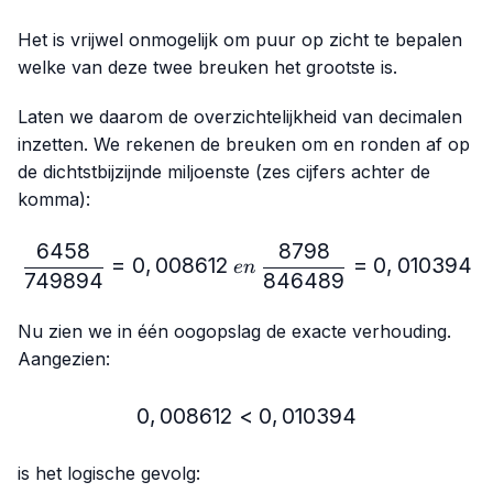
Het is vrijwel onmogelijk om puur op zicht te bepalen
welke van deze twee breuken het grootste is.
Laten we daarom de overzichtelijkheid van decimalen
inzetten. We rekenen de breuken om en ronden af op
de dichtstbijzijnde miljoenste (zes cijfers achter de
komma):
6458
8798
\frac{6458}{749894}=0,
=
0
,
008612
=
0
,
010394
e
n
749894
846489
Nu zien we in één oogopslag de exacte verhouding.
Aangezien:
0
,
008612
<
0,008612 < 0,010394
0
,
010394
is het logische gevolg: