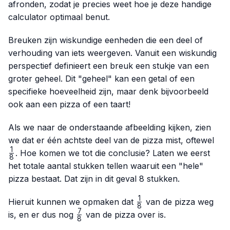
afronden, zodat je precies weet hoe je deze handige
calculator optimaal benut.
Breuken zijn wiskundige eenheden die een deel of
verhouding van iets weergeven. Vanuit een wiskundig
perspectief definieert een breuk een stukje van een
groter geheel. Dit "geheel" kan een getal of een
specifieke hoeveelheid zijn, maar denk bijvoorbeeld
ook aan een pizza of een taart!
Als we naar de onderstaande afbeelding kijken, zien
\fr
we dat er één achtste deel van de pizza mist, oftewel
{8}
1
. Hoe komen we tot die conclusie? Laten we eerst
8
het totale aantal stukken tellen waaruit een "hele"
pizza bestaat. Dat zijn in dit geval 8 stukken.
1
\frac{1}
Hieruit kunnen we opmaken dat
van de pizza weg
8
{8}
7
\frac{7}
is, en er dus nog
van de pizza over is.
8
{8}