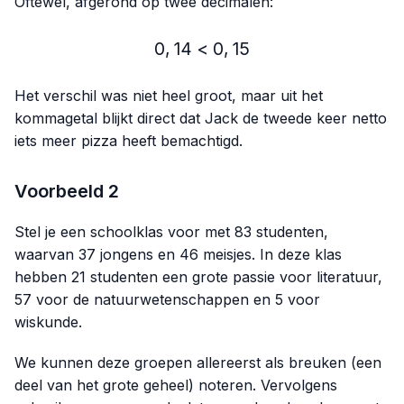
Oftewel, afgerond op twee decimalen:
0
,
14
<
0,14 < 0,15
0
,
15
Het verschil was niet heel groot, maar uit het
kommagetal blijkt direct dat Jack de tweede keer netto
iets meer pizza heeft bemachtigd.
Voorbeeld 2
Stel je een schoolklas voor met 83 studenten,
waarvan 37 jongens en 46 meisjes. In deze klas
hebben 21 studenten een grote passie voor literatuur,
57 voor de natuurwetenschappen en 5 voor
wiskunde.
We kunnen deze groepen allereerst als breuken (een
deel van het grote geheel) noteren. Vervolgens