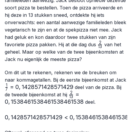
familieleden aanwezig. Jack besloot opnieuw dezelfde
soort pizza te bestellen. Toen de pizza arriveerde en
hij deze in 13 stukken sneed, ontdekte hij iets
onverwachts: een aantal aanwezige familieleden bleek
vegetarisch te zijn en at de spekpizza niet mee. Jack
had geluk en kon daardoor twee stukken van zijn
2
\frac{2}
favoriete pizza pakken. Hij at die dag dus
van het
13
{13}
geheel. Maar op welke van de twee bijeenkomsten at
Jack nu eigenlijk de meeste pizza?
Om dit uit te rekenen, rekenen we de breuken om
naar kommagetallen. Bij de eerste bijeenkomst at Jack
1
\frac{1}
=
0
,
1428571428571429
deel van de pizza. Bij
7
{7}=0,1428571428571429
2
\frac{2}
=
de tweede bijeenkomst at hij
13
{13}=0,1538461538461
0
,
1538461538461538461538
deel.
0
,
1428571428571429
<
0,1428571428571429 < 
0
,
1538461538461538