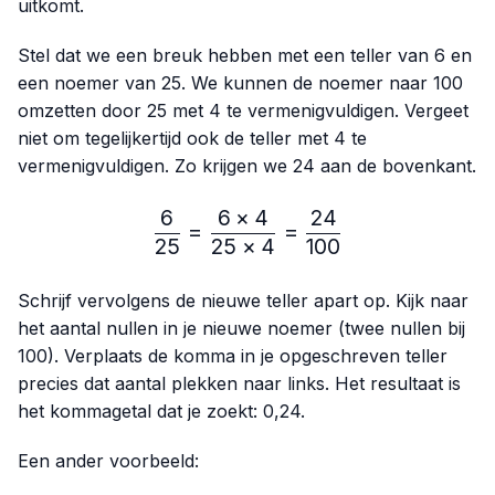
uitkomt.
Stel dat we een breuk hebben met een teller van 6 en
een noemer van 25. We kunnen de noemer naar 100
omzetten door 25 met 4 te vermenigvuldigen. Vergeet
niet om tegelijkertijd ook de teller met 4 te
vermenigvuldigen. Zo krijgen we 24 aan de bovenkant.
6
6
×
4
24
\frac{6}{25}=\frac{6 × 4
=
=
25
25
×
4
100
Schrijf vervolgens de nieuwe teller apart op. Kijk naar
het aantal nullen in je nieuwe noemer (twee nullen bij
100). Verplaats de komma in je opgeschreven teller
precies dat aantal plekken naar links. Het resultaat is
het kommagetal dat je zoekt: 0,24.
Een ander voorbeeld: