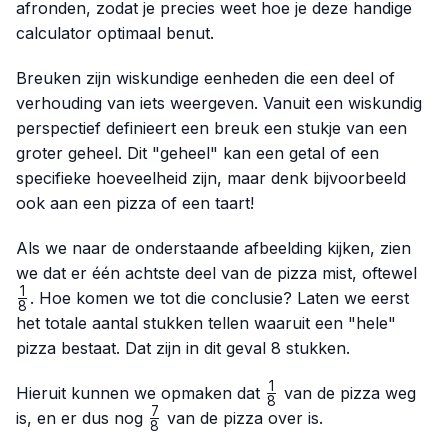
afronden, zodat je precies weet hoe je deze handige
calculator optimaal benut.
Breuken zijn wiskundige eenheden die een deel of
verhouding van iets weergeven. Vanuit een wiskundig
perspectief definieert een breuk een stukje van een
groter geheel. Dit "geheel" kan een getal of een
specifieke hoeveelheid zijn, maar denk bijvoorbeeld
ook aan een pizza of een taart!
Als we naar de onderstaande afbeelding kijken, zien
\fr
we dat er één achtste deel van de pizza mist, oftewel
{8}
1
. Hoe komen we tot die conclusie? Laten we eerst
8
het totale aantal stukken tellen waaruit een "hele"
pizza bestaat. Dat zijn in dit geval 8 stukken.
1
\frac{1}
Hieruit kunnen we opmaken dat
van de pizza weg
8
{8}
7
\frac{7}
is, en er dus nog
van de pizza over is.
8
{8}