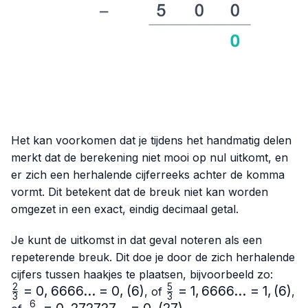
Het kan voorkomen dat je tijdens het handmatig delen
merkt dat de berekening niet mooi op nul uitkomt, en
er zich een herhalende cijferreeks achter de komma
vormt. Dit betekent dat de breuk niet kan worden
omgezet in een exact, eindig decimaal getal.
Je kunt de uitkomst in dat geval noteren als een
repeterende breuk. Dit doe je door de zich herhalende
\frac
cijfers tussen haakjes te plaatsen, bijvoorbeeld zo:
{3}=0
2
5
=
0
,
6666...
=
0
,
(
6
)
\frac{5}
=
1
,
6666...
=
1
,
(
6
)
, of
,
3
3
= 0,(
{3}=
6
\frac{6}
=
0
,
272727...
=
0
,
(
27
)