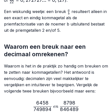
of
.
22
1,6666...
{22}=0,272727...
= 1,(6)
\frac{a}
= 0,(27)
a
Een wiskundig weetje: een breuk
resulteert alleen in
b
{b}
een exact en eindig kommagetal als de
priemfactorisatie van de noemer
b
uitsluitend bestaat
uit de priemgetallen 2 en/of 5.
Waarom een breuk naar een
decimaal omrekenen?
Waarom is het in de praktijk zo handig om breuken om
te zetten naar kommagetallen? Het antwoord is
eenvoudig: decimalen zijn veel makkelijker te
vergelijken en intuïtiever te begrijpen. Vergelijk de
volgende twee breuken bijvoorbeeld maar eens:
6458
8798
\frac{6458}{749894} \ e
e
n
749894
846489