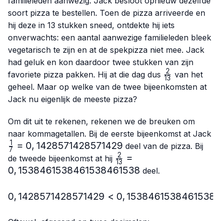
familieleden aanwezig. Jack besloot opnieuw dezelfde
soort pizza te bestellen. Toen de pizza arriveerde en
hij deze in 13 stukken sneed, ontdekte hij iets
onverwachts: een aantal aanwezige familieleden bleek
vegetarisch te zijn en at de spekpizza niet mee. Jack
had geluk en kon daardoor twee stukken van zijn
2
\frac{2}
favoriete pizza pakken. Hij at die dag dus
van het
13
{13}
geheel. Maar op welke van de twee bijeenkomsten at
Jack nu eigenlijk de meeste pizza?
Om dit uit te rekenen, rekenen we de breuken om
naar kommagetallen. Bij de eerste bijeenkomst at Jack
1
\frac{1}
=
0
,
1428571428571429
deel van de pizza. Bij
7
{7}=0,1428571428571429
2
\frac{2}
=
de tweede bijeenkomst at hij
13
{13}=0,1538461538461
0
,
1538461538461538461538
deel.
0
,
1428571428571429
<
0,1428571428571429 < 
0
,
1538461538461538