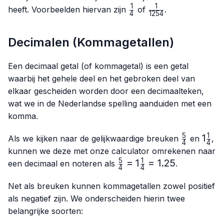
1
1
\frac{1}
\frac{1}
heeft. Voorbeelden hiervan zijn
of
.
4
1254
{4}
{1254}
Decimalen (Kommagetallen)
Een decimaal getal (of kommagetal) is een getal
waarbij het gehele deel en het gebroken deel van
elkaar gescheiden worden door een decimaalteken,
wat we in de Nederlandse spelling aanduiden met een
komma.
5
1
\frac{5}
1\fra
1
Als we kijken naar de gelijkwaardige breuken
en
,
4
4
{4}
{4}
kunnen we deze met onze calculator omrekenen naar
5
1
\frac{5}
=
1
=
1.25
een decimaal en noteren als
.
4
4
{4}=1\frac{1}
{4}=1.25
Net als breuken kunnen kommagetallen zowel positief
als negatief zijn. We onderscheiden hierin twee
belangrijke soorten: