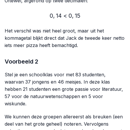
Oftewel, afgerond op twee decimalen:
0
,
14
<
0,14 < 0,15
0
,
15
Het verschil was niet heel groot, maar uit het
kommagetal blijkt direct dat Jack de tweede keer netto
iets meer pizza heeft bemachtigd.
Voorbeeld 2
Stel je een schoolklas voor met 83 studenten,
waarvan 37 jongens en 46 meisjes. In deze klas
hebben 21 studenten een grote passie voor literatuur,
57 voor de natuurwetenschappen en 5 voor
wiskunde.
We kunnen deze groepen allereerst als breuken (een
deel van het grote geheel) noteren. Vervolgens