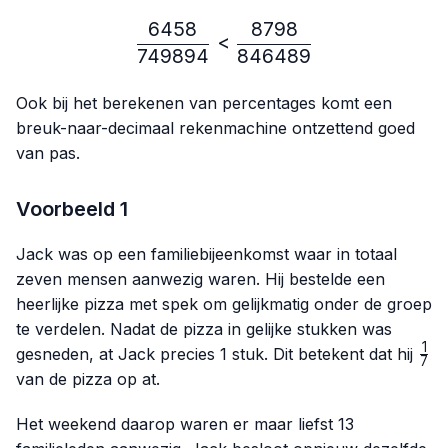
6458
8798
\frac{6458}{749894} < 
<
749894
846489
Ook bij het berekenen van percentages komt een
breuk-naar-decimaal rekenmachine ontzettend goed
van pas.
Voorbeeld 1
Jack was op een familiebijeenkomst waar in totaal
zeven mensen aanwezig waren. Hij bestelde een
heerlijke pizza met spek om gelijkmatig onder de groep
te verdelen. Nadat de pizza in gelijke stukken was
1
\fr
gesneden, at Jack precies 1 stuk. Dit betekent dat hij
7
{7}
van de pizza op at.
Het weekend daarop waren er maar liefst 13