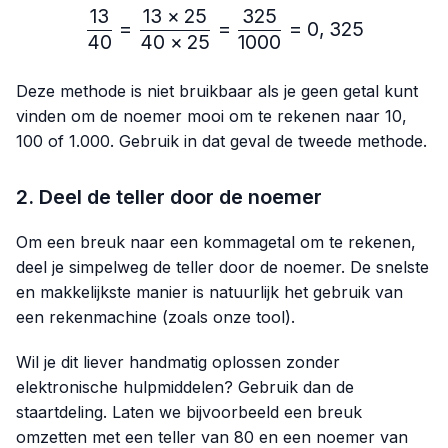
13
13
×
25
325
\frac{13}{40}=\frac{13 
=
=
=
0
,
325
40
40
×
25
1000
Deze methode is niet bruikbaar als je geen getal kunt
vinden om de noemer mooi om te rekenen naar 10,
100 of 1.000. Gebruik in dat geval de tweede methode.
2. Deel de teller door de noemer
Om een breuk naar een kommagetal om te rekenen,
deel je simpelweg de teller door de noemer. De snelste
en makkelijkste manier is natuurlijk het gebruik van
een rekenmachine (zoals onze tool).
Wil je dit liever handmatig oplossen zonder
elektronische hulpmiddelen? Gebruik dan de
staartdeling. Laten we bijvoorbeeld een breuk
omzetten met een teller van 80 en een noemer van