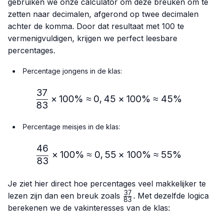
gebruiken we onze calculator om deze breuken om te
zetten naar decimalen, afgerond op twee decimalen
achter de komma. Door dat resultaat met 100 te
vermenigvuldigen, krijgen we perfect leesbare
percentages.
Percentage jongens in de klas:
37
\frac{37}{83} × 100\% ≈
×
100%
≈
0
,
45
×
100%
≈
45%
83
Percentage meisjes in de klas:
46
\frac{46}{83} × 100\% ≈
×
100%
≈
0
,
55
×
100%
≈
55%
83
Je ziet hier direct hoe percentages veel makkelijker te
37
\frac{37}
lezen zijn dan een breuk zoals
. Met dezelfde logica
83
{83}
berekenen we de vakinteresses van de klas: