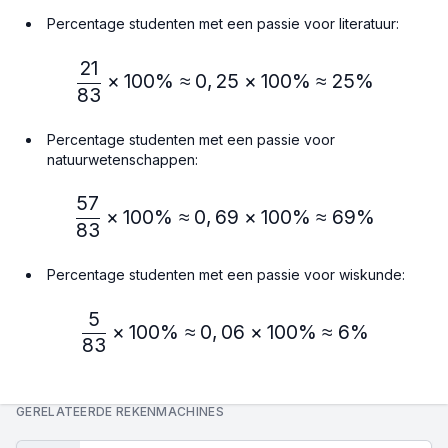
Percentage studenten met een passie voor literatuur:
21
\frac{21}{83} × 100\% ≈
×
100%
≈
0
,
25
×
100%
≈
25%
83
Percentage studenten met een passie voor
natuurwetenschappen:
57
\frac{57}{83} × 100\% ≈
×
100%
≈
0
,
69
×
100%
≈
69%
83
Percentage studenten met een passie voor wiskunde:
5
\frac{5}{83} × 100\% ≈ 
×
100%
≈
0
,
06
×
100%
≈
6%
83
GERELATEERDE REKENMACHINES