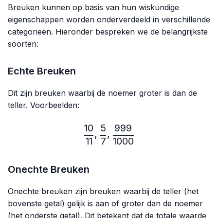
Breuken kunnen op basis van hun wiskundige
eigenschappen worden onderverdeeld in verschillende
categorieën. Hieronder bespreken we de belangrijkste
soorten:
Echte Breuken
Dit zijn breuken waarbij de noemer groter is dan de
teller. Voorbeelden:
10
5
999
\frac{10}{11},\frac{5}{7}
,
,
11
7
1000
Onechte Breuken
Onechte breuken zijn breuken waarbij de teller (het
bovenste getal) gelijk is aan of groter dan de noemer
(het onderste getal). Dit betekent dat de totale waarde