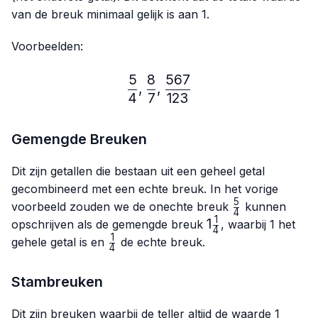
van de breuk minimaal gelijk is aan 1.
Voorbeelden:
5
8
567
\frac{5}{4},\frac{8}{7},
,
,
4
7
123
Gemengde Breuken
Dit zijn getallen die bestaan uit een geheel getal
gecombineerd met een echte breuk. In het vorige
5
\frac{5}
voorbeeld zouden we de onechte breuk
kunnen
4
{4}
1
1\frac{1}
1
opschrijven als de gemengde breuk
, waarbij 1 het
4
{4}
1
\frac{1}
gehele getal is en
de echte breuk.
4
{4}
Stambreuken
Dit zijn breuken waarbij de teller altijd de waarde 1