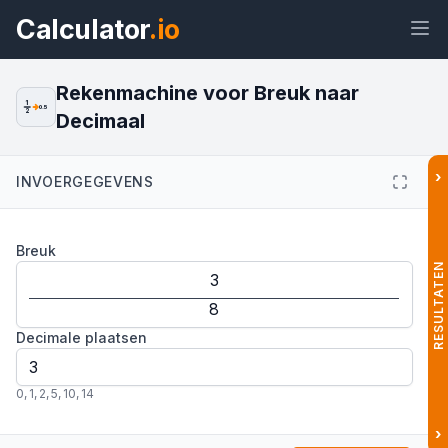
Calculator
.io
Rekenmachine voor Breuk naar
1
0.5
2
Decimaal
Widget
Link
Tekst
HTML
›
INVOERGEGEVENS
Voorvertoning Breuk naar Decimaal:
Breuk
Breuken Omrekenen Widget
RESULTATEN
Decimale plaatsen
0
,
1
,
2
,
5
,
10
,
14
›