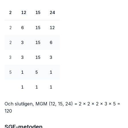
2
12
15
24
2
6
15
12
2
3
15
6
3
3
15
3
5
1
5
1
1
1
1
Och slutligen, MGM (12, 15, 24) = 2 × 2 × 2 × 3 × 5 =
120
SGF-metoden