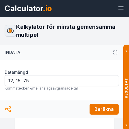
Calculator
.io
Kalkylator för minsta gemensamma
multipel
Widget
Länk
Text
HTML
›
INDATA
Förhandsvisning Kalkylator för
Datamängd
minsta gemensamma multipel Widget
RESULTAT
Kommatecken-/mellanslagsavgränsade tal
Beräkna
›