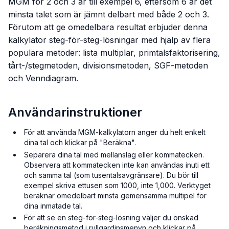
MGM för 2 och 3 är till exempel 6, eftersom 6 är det
minsta talet som är jämnt delbart med både 2 och 3.
Förutom att ge omedelbara resultat erbjuder denna
kalkylator steg-för-steg-lösningar med hjälp av flera
populära metoder: lista multiplar, primtalsfaktorisering,
tårt-/stegmetoden, divisionsmetoden, SGF-metoden
och Venndiagram.
Användarinstruktioner
För att använda MGM-kalkylatorn anger du helt enkelt
dina tal och klickar på "Beräkna".
Separera dina tal med mellanslag eller kommatecken.
Observera att kommatecken inte kan användas
inuti
ett
och samma tal (som tusentalsavgränsare). Du bör till
exempel skriva ettusen som 1000, inte 1,000. Verktyget
beräknar omedelbart minsta gemensamma multipel för
dina inmatade tal.
För att se en steg-för-steg-lösning väljer du önskad
beräkningsmetod i rullgardinsmenyn och klickar på