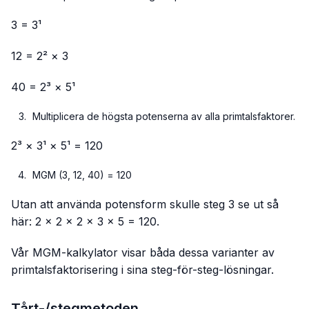
3 = 3¹
12 = 2² × 3
40 = 2³ × 5¹
Multiplicera de högsta potenserna av alla primtalsfaktorer.
2³ × 3¹ × 5¹ = 120
MGM (3, 12, 40) = 120
Utan att använda potensform skulle steg 3 se ut så
här: 2 × 2 × 2 × 3 × 5 = 120.
Vår MGM-kalkylator visar båda dessa varianter av
primtalsfaktorisering i sina steg-för-steg-lösningar.
Tårt-/stegmetoden