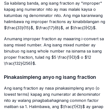
Sa kabilang banda, ang isang fraction ay "improper"
kapag ang numerator nito ay mas malaki kaysa o
katumbas ng denominator nito. Ang mga karaniwang
halimbawa ng improper fractions ay kinabibilangan ng
$\frac{33}{15}$, $\frac{17}{8}$, at $\frac{3}{2}$.
Anumang improper fraction ay maaaring i-convert sa
isang mixed number. Ang isang mixed number ay
binubuo ng isang whole number na isinama sa isang
proper fraction, tulad ng $5 \frac{1}{3}$ o $12
\frac{132}{256}$.
Pinakasimpleng anyo ng isang fraction
Ang isang fraction ay nasa pinakasimpleng anyo (o
lowest terms) kapag ang numerator at denominator
nito ay walang pinagbabahaginang common factor
maliban sa 1. Halimbawa, ang $\frac{1}{3}$ ay ganap