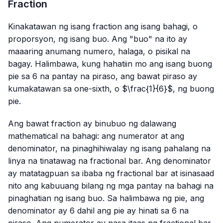
Fraction
Kinakatawan ng isang fraction ang isang bahagi, o
proporsyon, ng isang buo. Ang "buo" na ito ay
maaaring anumang numero, halaga, o pisikal na
bagay. Halimbawa, kung hahatiin mo ang isang buong
pie sa 6 na pantay na piraso, ang bawat piraso ay
kumakatawan sa one-sixth, o $\frac{1}{6}$, ng buong
pie.
Ang bawat fraction ay binubuo ng dalawang
mathematical na bahagi: ang numerator at ang
denominator, na pinaghihiwalay ng isang pahalang na
linya na tinatawag na fractional bar. Ang denominator
ay matatagpuan sa ibaba ng fractional bar at isinasaad
nito ang kabuuang bilang ng mga pantay na bahagi na
pinaghatian ng isang buo. Sa halimbawa ng pie, ang
denominator ay 6 dahil ang pie ay hinati sa 6 na