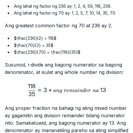
Ang lahat ng factor ng 236 ay: 1, 2, 4, 59, 118, 236.
Ang lahat ng factor ng 70 ay: 1, 2, 5, 7, 10, 14, 35, 70.
Ang greatest common factor ng 70 at 236 ay 2.
$\frac{236}{2} = 118$
$\frac{70}{2} = 35$
$\frac{236}{70} = \frac{118}{35}$
Susunod, i-divide ang bagong numerator sa bagong
denominator, at isulat ang whole number ng division:
118
\frac{118}{35} = 3 + ang\
=
3
+
13
an
g
re
main
d
er
na
35
Ang proper fraction na bahagi ng ating mixed number
ay gagamitin ang division remainder bilang numerator
nito. Samakatuwid, ang bagong numerator ay 13. Ang
denominator ay mananatiling pareho sa ating simplified