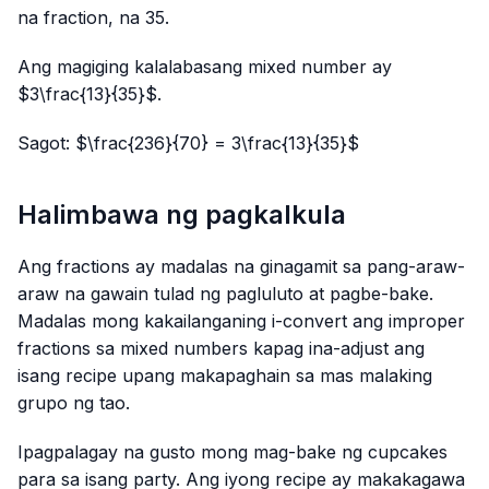
na fraction, na 35.
Ang magiging kalalabasang mixed number ay
$3\frac{13}{35}$.
Sagot: $\frac{236}{70} = 3\frac{13}{35}$
Halimbawa ng pagkalkula
Ang fractions ay madalas na ginagamit sa pang-araw-
araw na gawain tulad ng pagluluto at pagbe-bake.
Madalas mong kakailanganing i-convert ang improper
fractions sa mixed numbers kapag ina-adjust ang
isang recipe upang makapaghain sa mas malaking
grupo ng tao.
Ipagpalagay na gusto mong mag-bake ng cupcakes
para sa isang party. Ang iyong recipe ay makakagawa