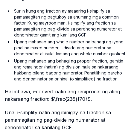
Suriin kung ang fraction ay maaaring i-simplify sa
pamamagitan ng pagtukoy sa anumang mga common
factor. Kung mayroon man, i-simplify ang fraction sa
pamamagitan ng pag-divide sa parehong numerator at
denominator gamit ang kanilang GCF.
Upang mahanap ang whole number na bahagi ng iyong
pinal na mixed number, i-divide ang numerator sa
denominator at isulat lamang ang whole number quotient.
Upang mahanap ang bahagi ng proper fraction, gamitin
ang remainder (natira) ng division mula sa nakaraang
hakbang bilang bagong numerator. Panatilihing pareho
ang denominator sa orihinal (o simplified) na fraction.
Halimbawa, i-convert natin ang reciprocal ng ating
nakaraang fraction: $\frac{236}{70}$.
Una, i-simplify natin ang ibinigay na fraction sa
pamamagitan ng pag-divide ng numerator at
denominator sa kanilang GCF.