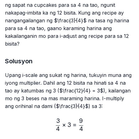
ng sapat na cupcakes para sa 4 na tao, ngunit
nakapag-imbita ka ng 12 bisita. Kung ang recipe ay
nangangailangan ng $\frac{3}{4}$ na tasa ng harina
para sa 4 na tao, gaano karaming harina ang
kakailanganin mo para i-adjust ang recipe para sa 12
bisita?
Solusyon
Upang i-scale ang sukat ng harina, tukuyin muna ang
iyong multiplier. Dahil ang 12 bisita na hinati sa 4 na
tao ay katumbas ng 3 ($\frac{12}{4} = 3$), kailangan
mo ng 3 beses na mas maraming harina. I-multiply
ang orihinal na dami ($\frac{3}{4}$) sa 3:
3
9
\frac{3}{4} × 3 = \frac{9
×
3
=
4
4