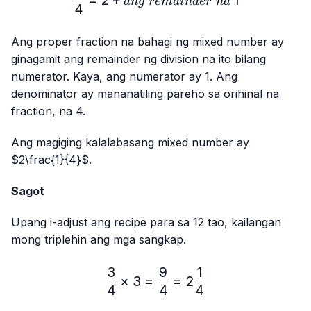
an
g
re
main
d
er
na
4
Ang proper fraction na bahagi ng mixed number ay
ginagamit ang remainder ng division na ito bilang
numerator. Kaya, ang numerator ay 1. Ang
denominator ay mananatiling pareho sa orihinal na
fraction, na 4.
Ang magiging kalalabasang mixed number ay
$2\frac{1}{4}$.
Sagot
Upang i-adjust ang recipe para sa 12 tao, kailangan
mong triplehin ang mga sangkap.
3
9
1
\frac{3}{4} × 3 = \frac{9
×
3
=
=
2
4
4
4