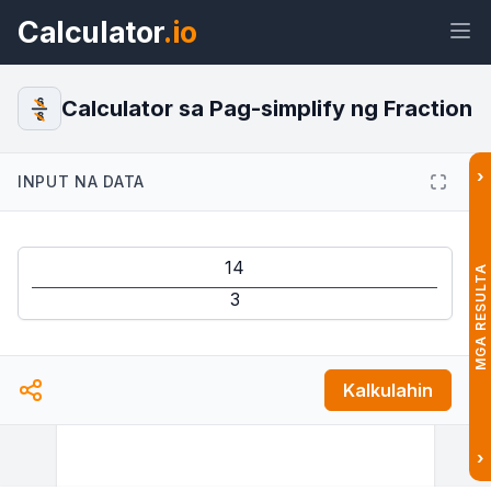
Calculator
.io
Calculator sa Pag-simplify ng Fraction
6
8
›
INPUT NA DATA
Widget
Link
Teksto
HTML
Preview Calculator sa Pag-simplify
MGA RESULTA
ng Fraction Widget
Kalkulahin
›