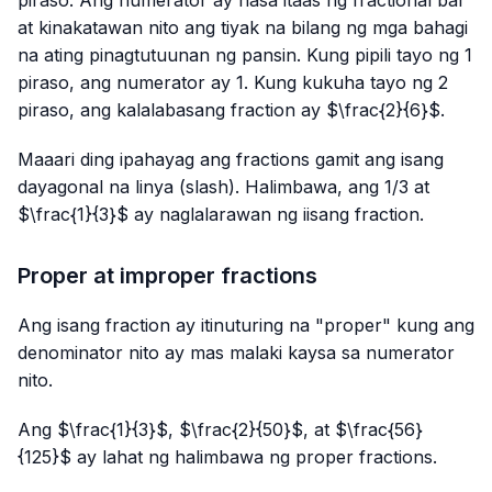
piraso. Ang numerator ay nasa itaas ng fractional bar
at kinakatawan nito ang tiyak na bilang ng mga bahagi
na ating pinagtutuunan ng pansin. Kung pipili tayo ng 1
piraso, ang numerator ay 1. Kung kukuha tayo ng 2
piraso, ang kalalabasang fraction ay $\frac{2}{6}$.
Maaari ding ipahayag ang fractions gamit ang isang
dayagonal na linya (slash). Halimbawa, ang 1/3 at
$\frac{1}{3}$ ay naglalarawan ng iisang fraction.
Proper at improper fractions
Ang isang fraction ay itinuturing na "proper" kung ang
denominator nito ay mas malaki kaysa sa numerator
nito.
Ang $\frac{1}{3}$, $\frac{2}{50}$, at $\frac{56}
{125}$ ay lahat ng halimbawa ng proper fractions.