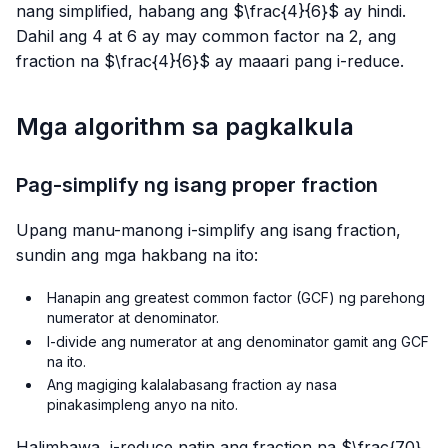
nang simplified, habang ang $\frac{4}{6}$ ay hindi.
Dahil ang 4 at 6 ay may common factor na 2, ang
fraction na $\frac{4}{6}$ ay maaari pang i-reduce.
Mga algorithm sa pagkalkula
Pag-simplify ng isang proper fraction
Upang manu-manong i-simplify ang isang fraction,
sundin ang mga hakbang na ito:
Hanapin ang greatest common factor (GCF) ng parehong
numerator at denominator.
I-divide ang numerator at ang denominator gamit ang GCF
na ito.
Ang magiging kalalabasang fraction ay nasa
pinakasimpleng anyo na nito.
Halimbawa, i-reduce natin ang fraction na $\frac{70}