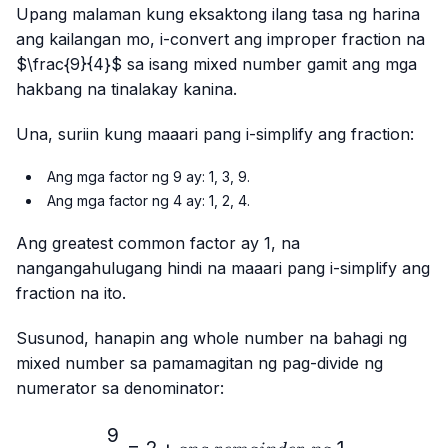
Upang malaman kung eksaktong ilang tasa ng harina
ang kailangan mo, i-convert ang improper fraction na
$\frac{9}{4}$ sa isang mixed number gamit ang mga
hakbang na tinalakay kanina.
Una, suriin kung maaari pang i-simplify ang fraction:
Ang mga factor ng 9 ay: 1, 3, 9.
Ang mga factor ng 4 ay: 1, 2, 4.
Ang greatest common factor ay 1, na
nangangahulugang hindi na maaari pang i-simplify ang
fraction na ito.
Susunod, hanapin ang whole number na bahagi ng
mixed number sa pamamagitan ng pag-divide ng
numerator sa denominator:
9
\frac{9}{4} = 2 + ang\ re
=
2
+
1