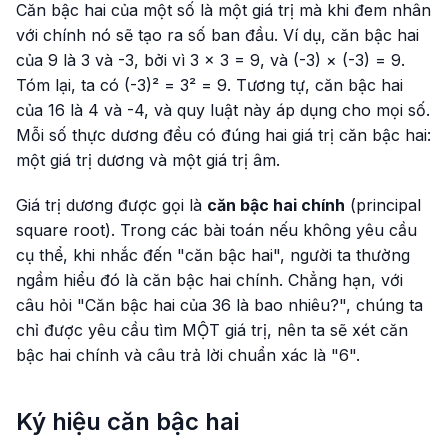
Căn bậc hai của một số là một giá trị mà khi đem nhân
với chính nó sẽ tạo ra số ban đầu. Ví dụ, căn bậc hai
của 9 là 3 và -3, bởi vì 3 × 3 = 9, và (-3) × (-3) = 9.
Tóm lại, ta có (-3)² = 3² = 9. Tương tự, căn bậc hai
của 16 là 4 và -4, và quy luật này áp dụng cho mọi số.
Mỗi số thực dương đều có đúng hai giá trị căn bậc hai:
một giá trị dương và một giá trị âm.
Giá trị dương được gọi là
căn bậc hai chính
(principal
square root). Trong các bài toán nếu không yêu cầu
cụ thể, khi nhắc đến "căn bậc hai", người ta thường
ngầm hiểu đó là căn bậc hai chính. Chẳng hạn, với
câu hỏi "Căn bậc hai của 36 là bao nhiêu?", chúng ta
chỉ được yêu cầu tìm MỘT giá trị, nên ta sẽ xét căn
bậc hai chính và câu trả lời chuẩn xác là "6".
Ký hiệu căn bậc hai