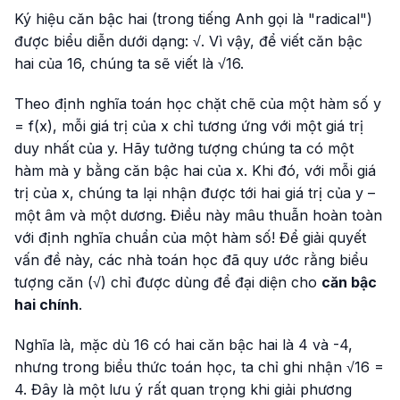
Ký hiệu căn bậc hai (trong tiếng Anh gọi là "radical")
được biểu diễn dưới dạng: √. Vì vậy, để viết căn bậc
hai của 16, chúng ta sẽ viết là √16.
Theo định nghĩa toán học chặt chẽ của một hàm số y
= f(x), mỗi giá trị của x chỉ tương ứng với một giá trị
duy nhất của y. Hãy tưởng tượng chúng ta có một
hàm mà y bằng căn bậc hai của x. Khi đó, với mỗi giá
trị của x, chúng ta lại nhận được tới hai giá trị của y –
một âm và một dương. Điều này mâu thuẫn hoàn toàn
với định nghĩa chuẩn của một hàm số! Để giải quyết
vấn đề này, các nhà toán học đã quy ước rằng biểu
tượng căn (√) chỉ được dùng để đại diện cho
căn bậc
hai chính
.
Nghĩa là, mặc dù 16 có hai căn bậc hai là 4 và -4,
nhưng trong biểu thức toán học, ta chỉ ghi nhận √16 =
4. Đây là một lưu ý rất quan trọng khi giải phương