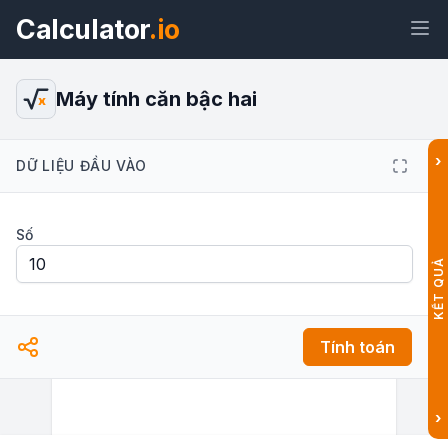
Calculator
.io
Máy tính căn bậc hai
x
›
DỮ LIỆU ĐẦU VÀO
Tiện
Liên
Văn
HTML
ích
kết
bản
Số
Xem trước Máy tính căn bậc hai —
KẾT QUẢ
Tính căn bậc 2 online Tiện ích
Tính toán
›