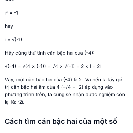
i² = -1
hay
i = √(-1)
Hãy cùng thử tính căn bậc hai của (-4):
√(-4) = √(4 × (-1)) = √4 × √(-1) = 2 × i = 2i
Vậy, một căn bậc hai của (-4) là 2i. Và nếu ta lấy giá
trị căn bậc hai âm của 4 (-√4 = -2) áp dụng vào
phương trình trên, ta cũng sẽ nhận được nghiệm còn
lại là: -2i.
Cách tìm căn bậc hai của một số