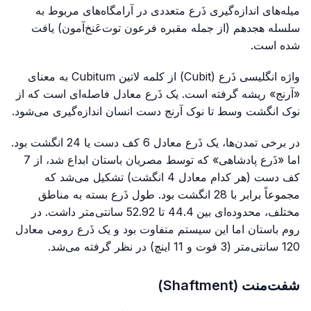
میله‌های اندازه‌گیری ذَرع متعددی در آرامگاه‌های مربوط به
سلسله هجدهم (از جمله مقبره فرعون توت‌عَنخ‌آمون) یافت
شده است.
واژه انگلیسی ذَرع (Cubit) از کلمه لاتین Cubitum به معنای
«آرنج» ریشه گرفته است. یک ذَرع معادل فاصله‌ای است که از
نوک انگشت وسط تا نوک آرنج دست انسان اندازه‌گیری می‌شود.
در برخی تمدن‌ها، یک ذَرع معادل 6 کف دست یا 24 انگشت بود.
اما «ذَرع پادشاهی» که توسط مصریان باستان ابداع شد، از 7
کف دست (هر کدام معادل 4 انگشت) تشکیل می‌شد که
مجموعاً برابر با 28 انگشت بود. طول ذَرع بسته به مناطق
مختلف، محدوده‌ای بین 44.4 تا 52.92 سانتی‌متر داشت. در
روم باستان اما این سیستم متفاوت بود و یک ذَرع رومی معادل
120 سانتی‌متر (3 فوت و 11 اینچ) در نظر گرفته می‌شد.
شفت‌منت (Shaftment)