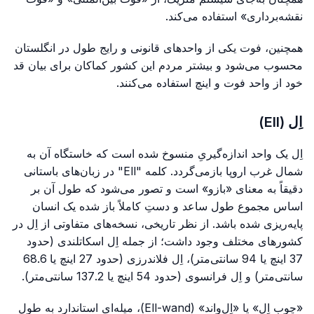
نقشه‌برداری» استفاده می‌کند.
همچنین، فوت یکی از واحدهای قانونی و رایج طول در انگلستان
محسوب می‌شود و بیشتر مردم این کشور کماکان برای بیان قد
خود از واحد فوت و اینچ استفاده می‌کنند.
اِل (Ell)
اِل یک واحد اندازه‌گیریِ منسوخ شده است که خاستگاه آن به
شمال غرب اروپا بازمی‌گردد. کلمه "Ell" در زبان‌های باستانی
دقیقاً به معنای «بازو» است و تصور می‌شود که طول آن بر
اساس مجموع طول ساعد و دستِ کاملاً باز شده یک انسان
پایه‌ریزی شده باشد. از نظر تاریخی، نسخه‌های متفاوتی از اِل در
کشورهای مختلف وجود داشت؛ از جمله اِل اسکاتلندی (حدود
37 اینچ یا 94 سانتی‌متر)، اِل فلاندرزی (حدود 27 اینچ یا 68.6
سانتی‌متر) و اِل فرانسوی (حدود 54 اینچ یا 137.2 سانتی‌متر).
«چوب اِل» یا «اِل‌واند» (Ell-wand)، میله‌ای استاندارد به طول