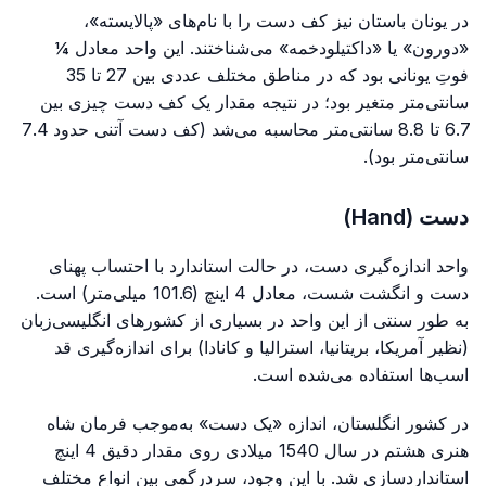
در یونان باستان نیز کف دست را با نام‌های «پالایسته»،
«دورون» یا «داکتیلودخمه» می‌شناختند. این واحد معادل ¼
فوتِ یونانی بود که در مناطق مختلف عددی بین 27 تا 35
سانتی‌متر متغیر بود؛ در نتیجه مقدار یک کف دست چیزی بین
6.7 تا 8.8 سانتی‌متر محاسبه می‌شد (کف دست آتنی حدود 7.4
سانتی‌متر بود).
دست (Hand)
واحد اندازه‌گیری دست، در حالت استاندارد با احتساب پهنای
دست و انگشت شست، معادل 4 اینچ (101.6 میلی‌متر) است.
به طور سنتی از این واحد در بسیاری از کشورهای انگلیسی‌زبان
(نظیر آمریکا، بریتانیا، استرالیا و کانادا) برای اندازه‌گیری قد
اسب‌ها استفاده می‌شده است.
در کشور انگلستان، اندازه «یک دست» به‌موجب فرمان شاه
هنری هشتم در سال 1540 میلادی روی مقدار دقیق 4 اینچ
استانداردسازی شد. با این وجود، سردرگمی بین انواع مختلف