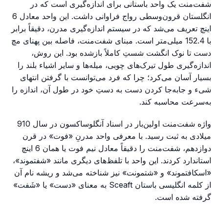
شفت‌منت یک واحد باستانی برای اندازه‌گیری است که در
انگلستان قرون‌وسطی رواج فراوانی داشت. این واحد معادل 6
اینچ تعریف می‌شد که در سیستم اندازه‌گیری مدرن، دقیقاً برابر
با 152.4 میلی‌متر است. مبنای شفت‌منت، فاصله بین پهنای مچ
دست تا نوک انگشت شستِ کاملاً بازشده بود. این روش،
اندازه‌گیری طول تیرک‌های چوبی، میله‌ها و سایر اشیاء بلند را
بسیار آسان می‌کرد؛ چرا که فرد می‌توانست با گرفتن انتهای
شیء و جابه‌جا کردن دست به دستِ خود در طول آن، اندازه را
به‌سرعت محاسبه کند.
واژه شفت‌منت اولین‌بار در اسناد آنگلوساکسون در سال 910
میلادی به ثبت رسید. با معرفی واحد مدرنِ «فوت» در قرن
دوازدهم، شفت‌منت را دقیقاً معادل نیم فوت یا همان 6 اینچ
استاندارد کردند. این واحد با تلفظ‌های دیگری مانند «شفتموند»،
«اسکافتموند» و «شتمونت» نیز شناخته می‌شد و ریشه نام آن
از کلمه انگلیسی باستان Sceaft به معنای «دست» یا «شَفت»
گرفته شده است.