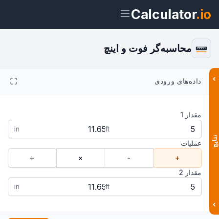
Calculator
.io
محاسبه‌گر فوت و اینچ
›
داده‌های ورودی
ویجت
لینک
متن
HTML
مقدار 1
پیش‌نمایش محاسبه‌گر فوت و اینچ: جمع و
تفریق طول‌ها ویجت
in
ft
نتایج
عملیات
÷
×
-
+
مقدار 2
in
ft
›