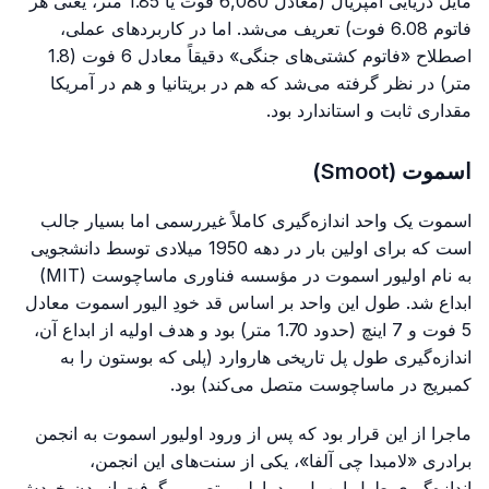
مایل دریایی امپریال (معادل 6,080 فوت یا 1.85 متر، یعنی هر
فاتوم 6.08 فوت) تعریف می‌شد. اما در کاربردهای عملی،
اصطلاح «فاتوم کشتی‌های جنگی» دقیقاً معادل 6 فوت (1.8
متر) در نظر گرفته می‌شد که هم در بریتانیا و هم در آمریکا
مقداری ثابت و استاندارد بود.
اسموت (Smoot)
اسموت یک واحد اندازه‌گیری کاملاً غیررسمی اما بسیار جالب
است که برای اولین بار در دهه 1950 میلادی توسط دانشجویی
به نام اولیور اسموت در مؤسسه فناوری ماساچوست (MIT)
ابداع شد. طول این واحد بر اساس قد خودِ الیور اسموت معادل
5 فوت و 7 اینچ (حدود 1.70 متر) بود و هدف اولیه از ابداع آن،
اندازه‌گیری طول پل تاریخی هاروارد (پلی که بوستون را به
کمبریج در ماساچوست متصل می‌کند) بود.
ماجرا از این قرار بود که پس از ورود اولیور اسموت به انجمن
برادری «لامبدا چی آلفا»، یکی از سنت‌های این انجمن،
اندازه‌گیری طول این پل بود. اولیور تصمیم گرفت از بدن خودش