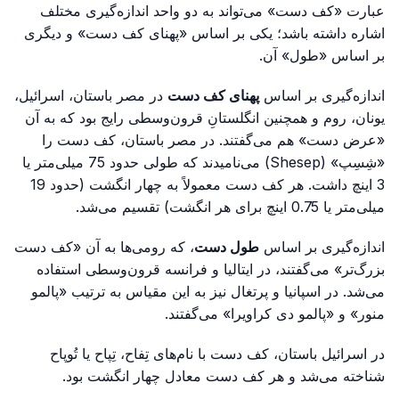
عبارت «کف دست» می‌تواند به دو واحد اندازه‌گیری مختلف
اشاره داشته باشد؛ یکی بر اساس «پهنای کف دست» و دیگری
بر اساس «طول» آن.
اندازه‌گیری بر اساس
پهنای کف دست
در مصر باستان، اسرائیل،
یونان، روم و همچنین انگلستانِ قرون‌وسطی رایج بود که به آن
«عرض دست» هم می‌گفتند. در مصر باستان، کف دست را
«شِسِپ» (Shesep) می‌نامیدند که طولی حدود 75 میلی‌متر یا
3 اینچ داشت. هر کف دست معمولاً به چهار انگشت (حدود 19
میلی‌متر یا 0.75 اینچ برای هر انگشت) تقسیم می‌شد.
اندازه‌گیری بر اساس
طول دست
، که رومی‌ها به آن «کف دست
بزرگ‌تر» می‌گفتند، در ایتالیا و فرانسه قرون‌وسطی استفاده
می‌شد. در اسپانیا و پرتغال نیز به این مقیاس به ترتیب «پالمو
منور» و «پالمو دی کراویرا» می‌گفتند.
در اسرائیل باستان، کف دست با نام‌های تِفاح، تِپاح یا تُوپاح
شناخته می‌شد و هر کف دست معادل چهار انگشت بود.