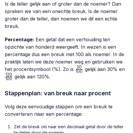
Is de teller gelijk aan of groter dan de noemer? Dan
spreken we van een
onechte breuk
. Is de noemer
groter dan de teller, dan noemen we dit een
echte
breuk
.
Percentage:
Een getal dat een verhouding ten
opzichte van honderd weergeeft. In wezen is een
percentage dus een breuk met 100 als noemer. In de
praktijk laten we deze noemer weg en gebruiken we
30
\frac{30}
\fr
het procentsymbool (%). Zo is
gelijk aan 30% en
100
{100}
{10
120
gelijk aan 120%.
100
Stappenplan: van breuk naar procent
Volg deze eenvoudige stappen om een breuk te
converteren naar een percentage:
Zet de breuk om naar een decimaal getal door de teller
te delen door de noemer.