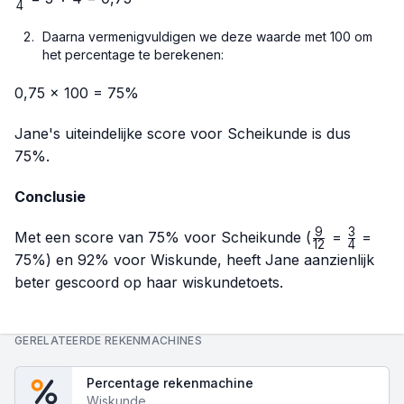
4
{4}
Daarna vermenigvuldigen we deze waarde met 100 om
het percentage te berekenen:
0,75 × 100 = 75%
Jane's uiteindelijke score voor Scheikunde is dus
75%.
Conclusie
9
3
\frac{9}
\frac{3
Met een score van 75% voor Scheikunde (
=
=
12
4
{12}
{4}
75%) en 92% voor Wiskunde, heeft Jane aanzienlijk
beter gescoord op haar wiskundetoets.
GERELATEERDE REKENMACHINES
Percentage rekenmachine
Wiskunde