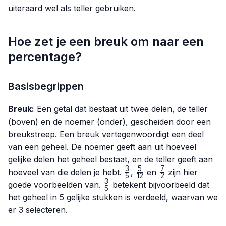
uiteraard wel als teller gebruiken.
Hoe zet je een breuk om naar een
percentage?
Basisbegrippen
Breuk:
Een getal dat bestaat uit twee delen, de teller
(boven) en de noemer (onder), gescheiden door een
breukstreep. Een breuk vertegenwoordigt een deel
van een geheel. De noemer geeft aan uit hoeveel
gelijke delen het geheel bestaat, en de teller geeft aan
3
5
7
\frac{3}
\frac{5}
\frac{7}
hoeveel van die delen je hebt.
,
en
zijn hier
5
12
2
{5}
{12}
{2}
3
\frac{3}
goede voorbeelden van.
betekent bijvoorbeeld dat
5
{5}
het geheel in 5 gelijke stukken is verdeeld, waarvan we
er 3 selecteren.