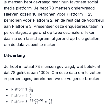
je mensen hebt gevraagd naar hun favoriete social
media platform. Je hebt 78 mensen ondervraagd.
Hiervan kozen 10 personen voor Platform 1, 25
personen voor Platform 2, en de rest gaf de voorkeur
aan Platform 3. Presenteer deze enquêteresultaten in
percentages, afgerond op twee decimalen. Teken
daarna een taartdiagram (afgerond op hele getallen)
om de data visueel te maken.
Uitwerking
Je hebt in totaal 78 mensen gevraagd, wat betekent
dat 78 gelijk is aan 100%. Om deze data om te zetten
in percentages, berekenen we de volgende breuken:
10
\frac{10}
Platform 1:
78
{78}
25
\frac{25}
Platform 2:
78
{78}
78–25–10
43
\frac{78
\frac{43}
Platform 3:
=
78
78
– 25 –
{78}