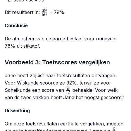
39
\frac{39}
Dit resulteert in:
= 78%.
50
{50}
Conclusie
De atmosfeer van de aarde bestaat voor ongeveer
78% uit stikstof.
Voorbeeld 3: Toetsscores vergelijken
Jane heeft zojuist haar toetsresultaten ontvangen.
Voor Wiskunde scoorde ze 92%, terwijl ze voor
9
\frac{9}
Scheikunde een score van
behaalde. Voor welk
12
{12}
van de twee vakken heeft Jane het hoogst gescoord?
Uitwerking
Om deze toetsresultaten eerlijk te vergelijken, moeten
9
\frac{9