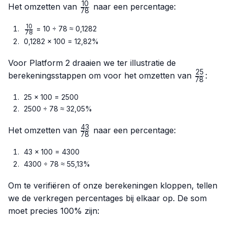
10
10}{78}
\frac{10}
Het omzetten van
naar een percentage:
78
{78}
10
\frac{10}
= 10 ÷ 78 ≈ 0,1282
78
{78}
0,1282 × 100 = 12,82%
Voor Platform 2 draaien we ter illustratie de
25
\frac{2
berekeningsstappen om voor het omzetten van
:
78
{78}
25 × 100 = 2500
2500 ÷ 78 ≈ 32,05%
43
\frac{43}
Het omzetten van
naar een percentage:
78
{78}
43 × 100 = 4300
4300 ÷ 78 ≈ 55,13%
Om te verifiëren of onze berekeningen kloppen, tellen
we de verkregen percentages bij elkaar op. De som
moet precies 100% zijn: