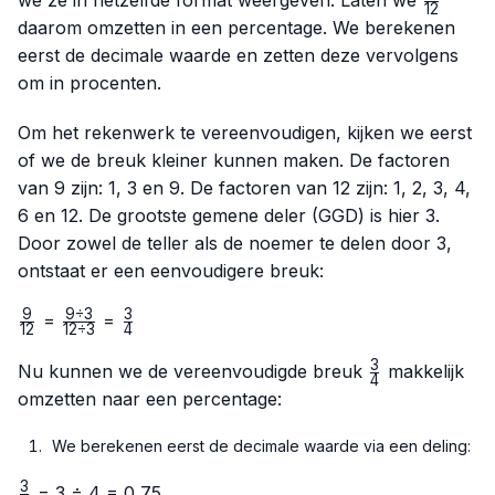
we ze in hetzelfde format weergeven. Laten we
12
{12}
daarom omzetten in een percentage. We berekenen
eerst de decimale waarde en zetten deze vervolgens
om in procenten.
Om het rekenwerk te vereenvoudigen, kijken we eerst
of we de breuk kleiner kunnen maken. De factoren
van 9 zijn: 1, 3 en 9. De factoren van 12 zijn: 1, 2, 3, 4,
6 en 12. De grootste gemene deler (GGD) is hier 3.
Door zowel de teller als de noemer te delen door 3,
ontstaat er een eenvoudigere breuk:
9
9
÷
3
3
\frac{9}
\frac{9
\frac{3}
=
=
12
12
÷
3
4
{12}
÷ 3}
{4}
3
{12 ÷
\frac{3}
Nu kunnen we de vereenvoudigde breuk
makkelijk
4
3}
{4}
omzetten naar een percentage:
We berekenen eerst de decimale waarde via een deling:
3
\frac{3}
= 3 ÷ 4 = 0,75