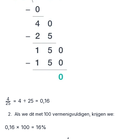
4
\frac{4}
= 4 ÷ 25 = 0,16
25
{25}
Als we dit met 100 vermenigvuldigen, krijgen we:
0,16 × 100 = 16%