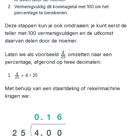
Vermenigvuldig dit kommagetal met 100 om het
percentage te berekenen.
Deze stappen kun je ook omdraaien: je kunt eerst de
teller met 100 vermenigvuldigen en de uitkomst
daarvan delen door de noemer.
4
\frac{4}
Laten we als voorbeeld
omzetten naar een
25
{25}
percentage, afgerond op twee decimalen:
4
\frac{4}
= 4 ÷ 25
25
{25}
Met behulp van een staartdeling of rekenmachine
krijgen we: