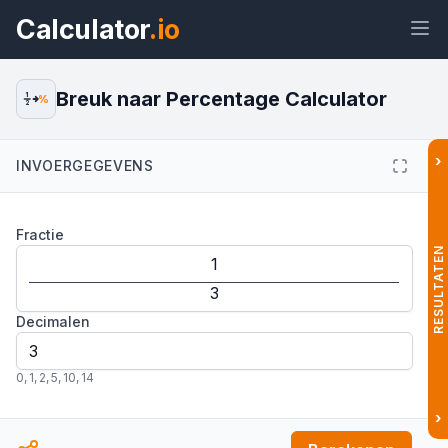
Calculator
.io
Breuk naar Percentage Calculator
1
%
2
›
INVOERGEGEVENS
Widget
Link
Tekst
HTML
Fractie
Voorvertoning Breuk naar
Percentage Calculator Widget
RESULTATEN
Decimalen
0
,
1
,
2
,
5
,
10
,
14
›