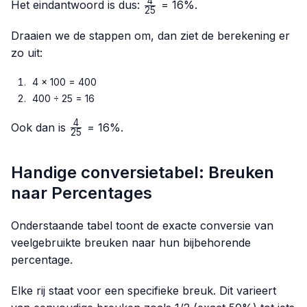
4
\frac{4}
Het eindantwoord is dus:
= 16%.
25
{25}
Draaien we de stappen om, dan ziet de berekening er
zo uit:
4 × 100 = 400
400 ÷ 25 = 16
4
\frac{4}
Ook dan is
= 16%.
25
{25}
Handige conversietabel: Breuken
naar Percentages
Onderstaande tabel toont de exacte conversie van
veelgebruikte breuken naar hun bijbehorende
percentage.
Elke rij staat voor een specifieke breuk. Dit varieert