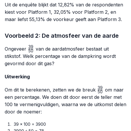
Uit de enquête blijkt dat 12,82% van de respondenten
kiest voor Platform 1, 32,05% voor Platform 2, en
maar liefst 55,13% de voorkeur geeft aan Platform 3.
Voorbeeld 2: De atmosfeer van de aarde
39
\frac{39}
Ongeveer
van de aardatmosfeer bestaat uit
50
{50}
stikstof. Welk percentage van de dampkring wordt
gevormd door dit gas?
Uitwerking
39
\frac{39}
Om dit te berekenen, zetten we de breuk
om naar
50
{50}
een percentage. We doen dit door eerst de teller met
100 te vermenigvuldigen, waarna we de uitkomst delen
door de noemer:
39 × 100 = 3900
3900 ÷ 50 = 78