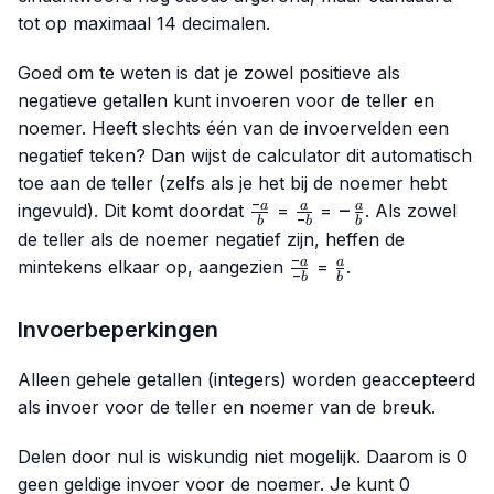
tot op maximaal 14 decimalen.
Goed om te weten is dat je zowel positieve als
negatieve getallen kunt invoeren voor de teller en
noemer. Heeft slechts één van de invoervelden een
negatief teken? Dan wijst de calculator dit automatisch
toe aan de teller (zelfs als je het bij de noemer hebt
−
\frac{-
\frac{a}
-
−
a
a
a
ingevuld). Dit komt doordat
=
=
. Als zowel
−
b
b
b
a}{b}
{-b}
\frac{a}
de teller als de noemer negatief zijn, heffen de
{b}
−
\frac{-
\frac{a}
a
a
mintekens elkaar op, aangezien
=
.
−
b
b
a}{-b}
{b}
Invoerbeperkingen
Alleen gehele getallen (integers) worden geaccepteerd
als invoer voor de teller en noemer van de breuk.
Delen door nul is wiskundig niet mogelijk. Daarom is 0
geen geldige invoer voor de noemer. Je kunt 0