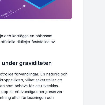
4.7 - 8.9 lbs
5.6 - 10.1 lbs
6.4 - 11.2 lbs
följa och kartlägga en hälsosam
ficiella riktlinjer fastställda av
7.3 - 12.3 lbs
8.2 - 13.4 lbs
nder graviditeten
9.1 - 14.6 lbs
roliga förvandlingar. En naturlig och
oppsvikten, vilket säkerställer att
10.0 - 15.7 lbs
nen som behövs för att utvecklas.
ga upp de nödvändiga energireserver
tning efter förlossningen och
10.9 - 16.8 lbs