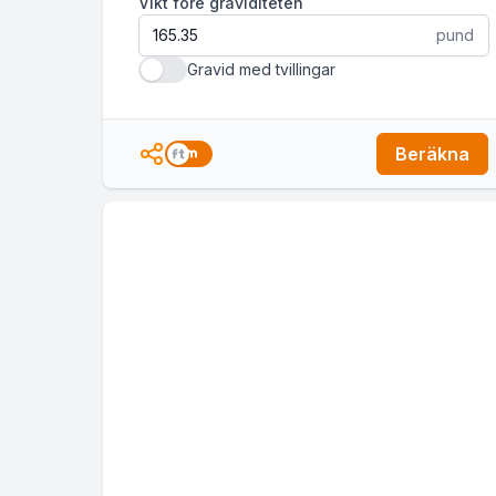
Vikt före graviditeten
pund
Gravid med tvillingar
Beräkna