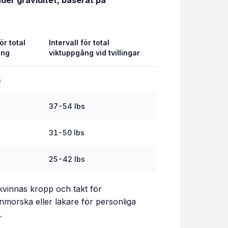
er graviditet, baserat på
19.8 - 28.1 lbs
ör total
Intervall för total
20.7 - 29.3 lbs
ång
viktuppgång vid tvillingar
21.6 - 30.4 lbs
s
s
37-54 lbs
22.5 - 31.5 lbs
s
31-50 lbs
23.4 - 32.6 lbs
s
25-42 lbs
24.2 - 33.8 lbs
25.1 - 34.9 lbs
e kvinnas kropp och takt för
nmorska eller läkare för personliga
.