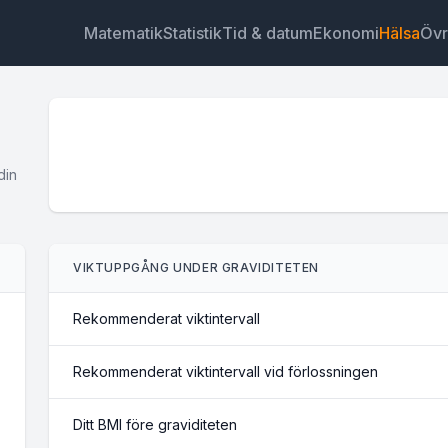
Matematik
Statistik
Tid & datum
Ekonomi
Hälsa
Övr
din
Widget
Länk
Text
HTML
VIKTUPPGÅNG UNDER GRAVIDITETEN
Förhandsvisning Viktkalkylator för gravida Widget
Rekommenderat viktintervall
Rekommenderat viktintervall vid förlossningen
Ditt BMI före graviditeten