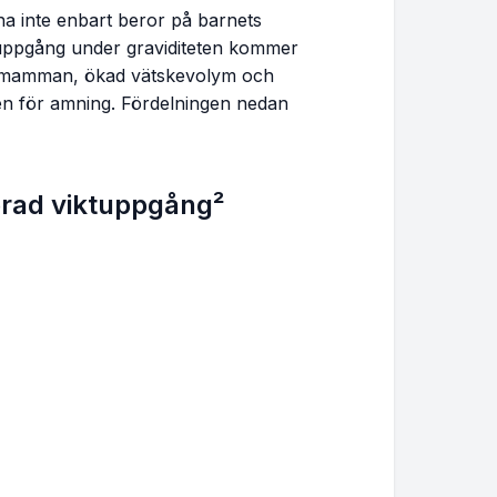
lona inte enbart beror på barnets
ktuppgång under graviditeten kommer
s mamman, ökad vätskevolym och
en för amning. Fördelningen nedan
terad viktuppgång²