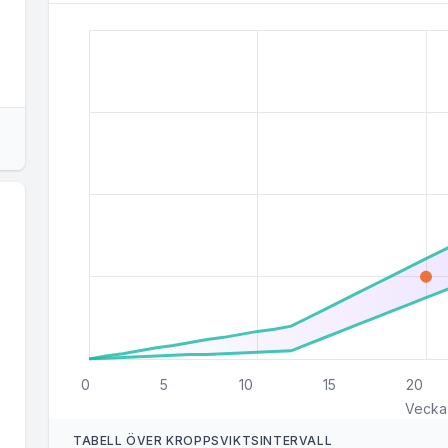
0
5
10
15
20
Vecka
TABELL ÖVER KROPPSVIKTSINTERVALL