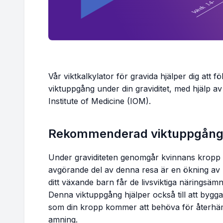
Vecka 17
170.0 - 174.3 lbs
Vecka 18
170.9 - 175.4 lbs
Vecka 19
171.8 - 176.5 lbs
Vår viktkalkylator för gravida hjälper dig att 
viktuppgång under din graviditet, med hjälp av of
Institute of Medicine (IOM).
Vecka 20
172.7 - 177.7 lbs
Vecka 21
173.6 - 178.8 lbs
Rekommenderad viktuppgång u
Vecka 22
174.5 - 179.9 lbs
Under graviditeten genomgår kvinnans kropp ot
avgörande del av denna resa är en ökning av kr
Vecka 23
175.3 - 181.0 lbs
ditt växande barn får de livsviktiga näringsäm
Denna viktuppgång hjälper också till att byg
som din kropp kommer att behöva för återhäm
Vecka 24
176.2 - 182.2 lbs
amning.