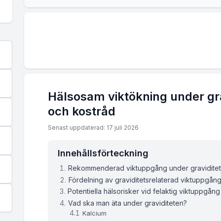
Vecka
Rekommenderat viktintervall
Vecka 1
165.3 - 165.3 lbs
Vecka 2
165.44 - 165.75 lbs
Hälsosam viktökning under grav
Vecka 3
165.5 - 166.0 lbs
och kostråd
Vecka 4
165.6 - 166.4 lbs
Senast uppdaterad: 17 juli 2026
Vecka 5
165.7 - 166.8 lbs
Innehållsförteckning
Rekommenderad viktuppgång under gravidite
Vecka 6
165.8 - 167.1 lbs
Fördelning av graviditetsrelaterad viktuppgån
Potentiella hälsorisker vid felaktig viktuppgång
Vad ska man äta under graviditeten?
Vecka 7
165.9 - 167.5 lbs
Kalcium