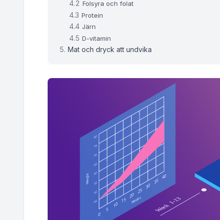
Folsyra och folat
Vecka 8
165.9 - 167.9 lbs
Protein
Järn
Vecka 9
166.0 - 168.2 lbs
D-vitamin
Mat och dryck att undvika
Vecka 10
166.1 - 168.6 lbs
Vecka 11
166.2 - 169.0 lbs
Vecka 12
166.3 - 169.3 lbs
Vecka 13
166.4 - 169.7 lbs
Vecka 14
167.3 - 170.9 lbs
Vecka 15
168.2 - 172.0 lbs
Vecka 16
169.1 - 173.1 lbs