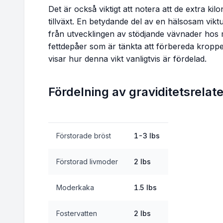
Det är också viktigt att notera att de extra ki
tillväxt. En betydande del av en hälsosam vi
från utvecklingen av stödjande vävnader ho
fettdepåer som är tänkta att förbereda kropp
visar hur denna vikt vanligtvis är fördelad.
Fördelning av graviditetsrela
Förstorade bröst
1-3 lbs
Förstorad livmoder
2 lbs
Moderkaka
1.5 lbs
Fostervatten
2 lbs