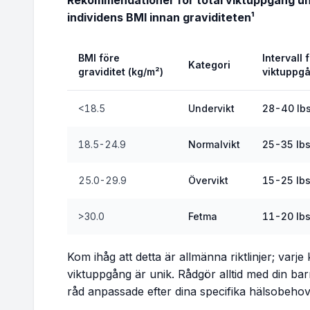
Rekommendationer för total viktuppgång und
individens BMI innan graviditeten¹
Vecka 34
185.1 - 193.5 lbs
BMI före
Intervall f
Kategori
Vecka 35
186.0 - 194.6 lbs
graviditet (kg/m²)
viktuppg
Vecka 36
186.9 - 195.7 lbs
<18.5
Undervikt
28-40 lb
18.5-24.9
Normalvikt
25-35 lb
Vecka 37
187.8 - 196.9 lbs
25.0-29.9
Övervikt
15-25 lb
Vecka 38
188.7 - 198.0 lbs
>30.0
Fetma
11-20 lb
Vecka 39
189.6 - 199.1 lbs
Vecka 40
190.5 - 200.3 lbs
Kom ihåg att detta är allmänna riktlinjer; varj
viktuppgång är unik. Rådgör alltid med din bar
råd anpassade efter dina specifika hälsobehov