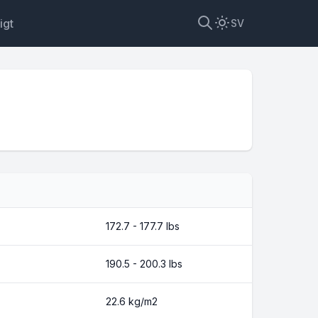
igt
SV
172.7 - 177.7 lbs
190.5 - 200.3 lbs
22.6 kg/m2