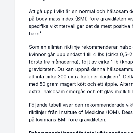
Vecka 25
177.1 - 183.3 lbs
Att gå upp i vikt är en normal och hälsosam d
på body mass index (BMI) före graviditeten vi
Vecka 26
178.0 - 184.4 lbs
specifika viktintervall ger det de mest positiv
barn¹.
Vecka 27
178.9 - 185.6 lbs
Som en allmän riktlinje rekommenderar hälso-
Vecka 28
179.8 - 186.7 lbs
kvinnor går upp endast 1 till 4 lbs (cirka 0,5–
första tre månaderna), följt av cirka 1 lb (kna
graviditeten. Du kan uppnå denna hälsosamma
Vecka 29
180.7 - 187.8 lbs
att inta cirka 300 extra kalorier dagligen². De
med 50 gram magert kött och ett äpple. Alternat
Vecka 30
181.6 - 189.0 lbs
extra, hälsosam smörgås och ett glas mjölk till 
Vecka 31
182.5 - 190.1 lbs
Följande tabell visar den rekommenderade vik
riktlinjer från Institute of Medicine (IOM). Des
Vecka 32
183.4 - 191.2 lbs
på kvinnans BMI före graviditeten.
Vecka 33
184.2 - 192.3 lbs