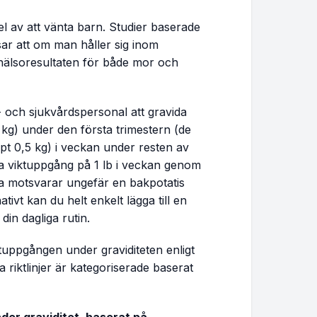
11.8 - 18.0 lbs
el av att vänta barn. Studier baserade
sar att om man håller sig inom
12.7 - 19.1 lbs
a hälsoresultaten för både mor och
13.6 - 20.2 lbs
 och sjukvårdspersonal att gravida
14.4 - 21.4 lbs
2 kg) under den första trimestern (de
ppt 0,5 kg) i veckan under resten av
 viktuppgång på 1 lb i veckan genom
15.3 - 22.5 lbs
tta motsvarar ungefär en bakpotatis
ivt kan du helt enkelt lägga till en
16.2 - 23.6 lbs
din dagliga rutin.
17.1 - 24.7 lbs
tuppgången under graviditeten enligt
sa riktlinjer är kategoriserade baserat
18.0 - 25.9 lbs
18.9 - 27.0 lbs