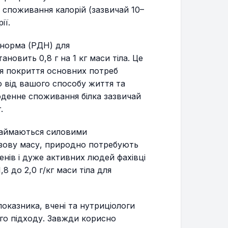
о споживання калорій (зазвичай 10–
ії.
норма (РДН) для
овить 0,8 г на 1 кг маси тіла. Це
ля покриття основних потреб
о від вашого способу життя та
денне споживання білка зазвичай
.
 займаються силовими
язову масу, природно потребують
енів і дуже активних людей фахівці
 до 2,0 г/кг маси тіла для
показника, вчені та нутриціологи
го підходу. Завжди корисно