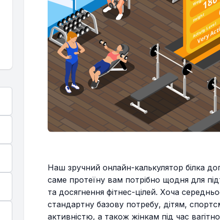
Наш зручний онлайн-калькулятор білка до
саме протеїну вам потрібно щодня для пі
та досягнення фітнес-цілей. Хоча середнь
стандартну базову потребу, дітям, спорт
активністю, а також жінкам під час вагітн