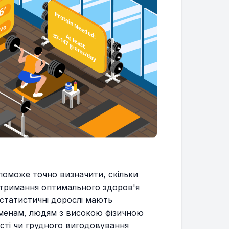
поможе точно визначити, скільки
дтримання оптимального здоров'я
остатистичні дорослі мають
сменам, людям з високою фізичною
ості чи грудного вигодовування