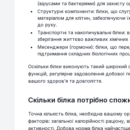
(вірусами та бактеріями) для захисту о
Структурні компоненти: білки, що слу
матеріалом для клітин, забезпечуючи ї
до руху.
Транспортні та накопичувальні білки: 
зберігання життєво важливих хімічних
Месенджери (гормони): білки, що пере
підтримання складних біологічних проц
Оскільки білки виконують такий широкий
функцій, регулярне задоволення добової п
вашого здоров'я та довголіття.
Скільки білка потрібно спо
Точна кількість білка, необхідна вашому о
факторів: загальної калорійності раціону, ві
активності. Добова норма білка найчастіш