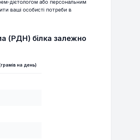
арем-дієтологом або персональним
ти ваші особисті потреби в
а (РДН) білка залежно
(грамів на день)