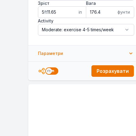
Зріст
Вага
ft
in
фунти
Activity
Параметри
Формула оцінки БМР
Розрахувати