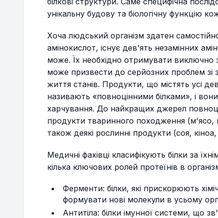
білкові структури. Саме специфічна послід
унікальну будову та біологічну функцію ко
Хоча людський організм здатен самостійн
амінокислот, існує дев'ять
незамінних
амін
може. Їх необхідно отримувати виключно з
може призвести до серйозних проблем зі з
життя станів. Продукти, що містять усі де
називають «повноцінними білками», і вон
харчування. До найкращих джерел повноц
продукти тваринного походження (м'ясо, м
також деякі рослинні продукти (соя, кіноа, 
Медичні фахівці класифікують білки за їхні
кілька ключових ролей протеїнів в організм
Ферменти: білки, які прискорюють хімі
формувати нові молекули в усьому орга
Антитіла: білки імунної системи, що з