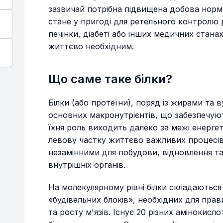
зазвичай потрібна підвищена добова норма
стане у пригоді для ретельного контролю
печінки, діабеті або інших медичних стана
життєво необхідним.
Що саме таке білки?
Білки (або протеїни), поряд із жирами та 
основних макронутрієнтів, що забезпечуют
їхня роль виходить далеко за межі енерге
левову частку життєво важливих процесів
незамінними для побудови, відновлення та 
внутрішніх органів.
На молекулярному рівні білки складаються
«будівельних блоків», необхідних для пра
та росту м'язів. Існує 20 різних амінокисл