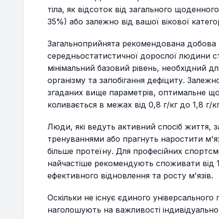
тіла, як відсоток від загального щоденног
35%) або залежно від вашої вікової категор
Загальноприйнята рекомендована добова 
середньостатистичної дорослої людини стан
мінімальний базовий рівень, необхідний д
організму та запобігання дефіциту. Залежн
згаданих вище параметрів, оптимальне що
коливається в межах від 0,8 г/кг до 1,8 г/кг
Люди, які ведуть активний спосіб життя,
тренуваннями або прагнуть наростити м'
більше протеїну. Для професійних спортсм
найчастіше рекомендують споживати від 1,8
ефективного відновлення та росту м'язів.
Оскільки не існує єдиного універсального 
наголошують на важливості індивідуально