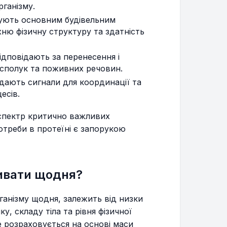
рганізму.
гують основним будівельним
хню фізичну структуру та здатність
відповідають за перенесення і
 сполук та поживних речовин.
дають сигнали для координації та
есів.
 спектр критично важливих
отреби в протеїні є запорукою
живати щодня?
рганізму щодня, залежить від низки
ку, складу тіла та рівня фізичної
е розраховується на основі маси