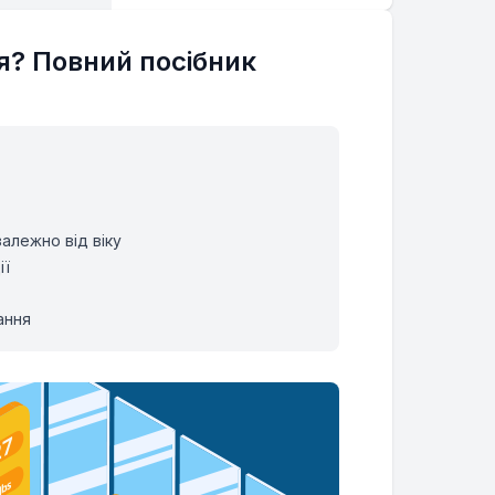
я? Повний посібник
алежно від віку
ії
ання