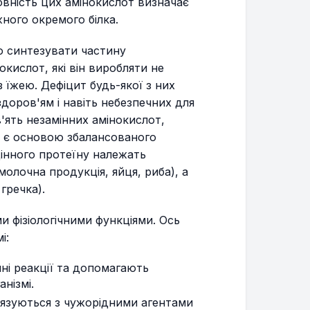
овність цих амінокислот визначає
жного окремого білка.
о синтезувати частину
окислот, які він виробляти не
 їжею. Дефіцит будь-якої з них
доров'ям і навіть небезпечних для
в'ять незамінних амінокислот,
и є основою збалансованого
інного протеїну належать
олочна продукція, яйця, риба), а
гречка).
ми фізіологічними функціями. Ось
і:
чні реакції та допомагають
нізмі.
в'язуються з чужорідними агентами