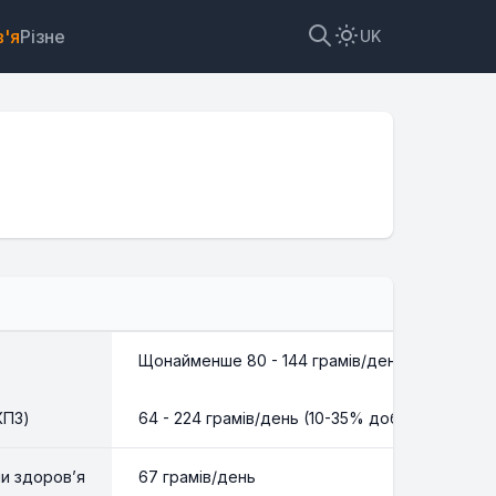
'я
Різне
UK
Щонайменше 80 - 144 грамів/день
КПЗ)
64 - 224 грамів/день (10-35% добового спожи
ни здоров’я
67 грамів/день