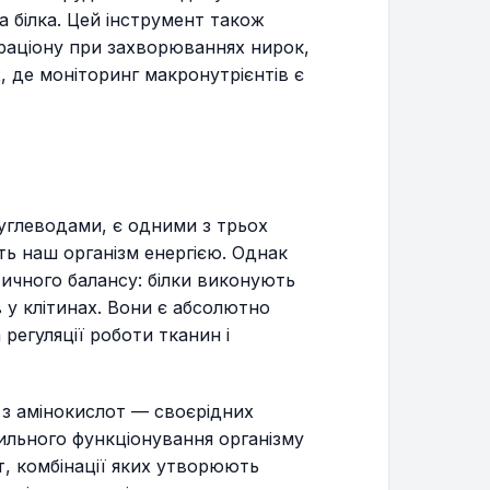
 білка. Цей інструмент також
 раціону при захворюваннях нирок,
х, де моніторинг макронутрієнтів є
вуглеводами, є одними з трьох
ь наш організм енергією. Однак
тичного балансу: білки виконують
 у клітинах. Вони є абсолютно
регуляції роботи тканин і
 з амінокислот — своєрідних
вильного функціонування організму
от, комбінації яких утворюють