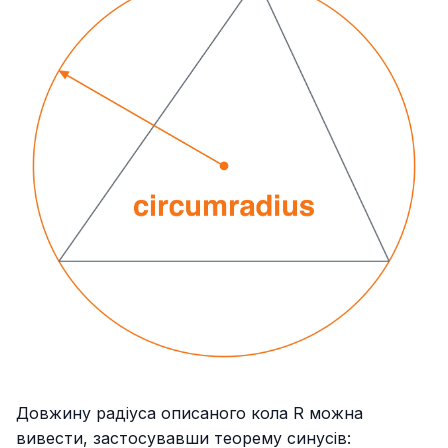
Довжину радіуса описаного кола R можна
вивести, застосувавши теорему синусів: