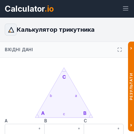
Calculator
.io
Калькулятор трикутника
›
ВХІДНІ ДАНІ
Віджет
Посилання
Текст
HTML
Попередній перегляд Калькулятор
РЕЗУЛЬТАТИ
трикутника: розв'язання онлайн
Віджет
A
B
C
›
°
°
°