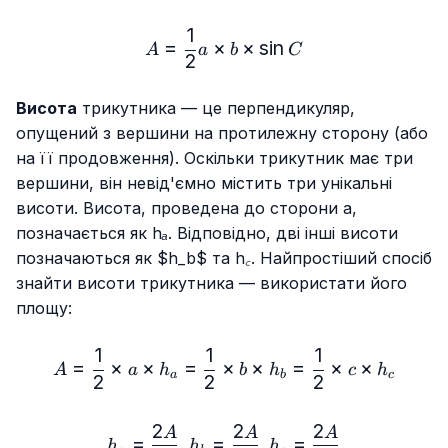
1
A=\frac{1}{2}a× b×\sin{C
=
×
×
s
i
n
A
a
b
C
2
Висота
трикутника — це перпендикуляр,
опущений з вершини на протилежну сторону (або
на її продовження). Оскільки трикутник має три
вершини, він невід'ємно містить три унікальні
висоти. Висота, проведена до сторони a,
позначається як
hₐ
. Відповідно, дві інші висоти
позначаються як $h_b$ та
h꜀
. Найпростіший спосіб
знайти висоти трикутника — використати його
площу:
1
1
1
A=\frac{1}{2}× a× h_a=\f
=
×
×
=
×
×
=
×
×
A
a
h
b
h
c
h
a
b
c
2
2
2
2
2
2
h_a=\frac{2A}{a}, h_b=\f
A
A
A
=
,
=
,
=
h
h
h