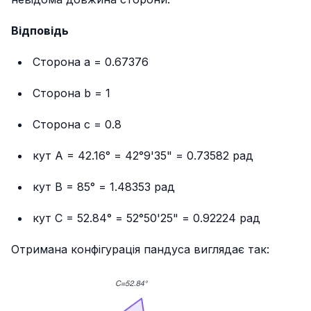
Відповідь
Сторона a = 0.67376
Сторона b = 1
Сторона c = 0.8
кут A = 42.16° = 42°9'35" = 0.73582 рад
кут B = 85° = 1.48353 рад
кут C = 52.84° = 52°50'25" = 0.92224 рад
Отримана конфігурація пандуса виглядає так: