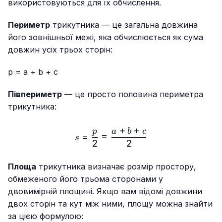
використовуються для їх обчислення.
Периметр
трикутника — це загальна довжина
його зовнішньої межі, яка обчислюється як сума
довжин усіх трьох сторін:
p = a + b + c
Півпериметр
— це просто половина периметра
трикутника:
+
+
s=\frac{p}{2}=\frac{a+b
p
a
b
c
=
=
s
2
2
Площа
трикутника визначає розмір простору,
обмеженого його трьома сторонами у
двовимірній площині. Якщо вам відомі довжини
двох сторін та кут між ними, площу можна знайти
за цією формулою: