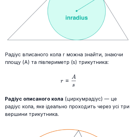
Радіус вписаного кола r можна знайти, знаючи
площу (A) та півпериметр (s) трикутника:
r=\frac{A}{s}
A
=
r
s
Радіус описаного кола
(циркумрадіус) — це
радіус кола, яке ідеально проходить через усі три
вершини трикутника.