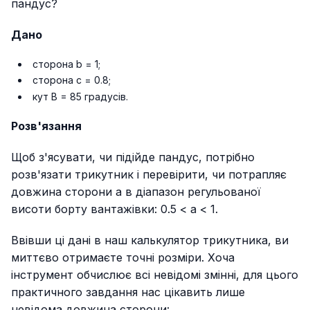
пандус?
Дано
сторона b = 1;
сторона c = 0.8;
кут B = 85 градусів.
Розв'язання
Щоб з'ясувати, чи підійде пандус, потрібно
розв'язати трикутник і перевірити, чи потрапляє
довжина сторони a в діапазон регульованої
висоти борту вантажівки:
0.5 < a < 1
.
Ввівши ці дані в наш калькулятор трикутника, ви
миттєво отримаєте точні розміри. Хоча
інструмент обчислює всі невідомі змінні, для цього
практичного завдання нас цікавить лише
невідома довжина сторони: