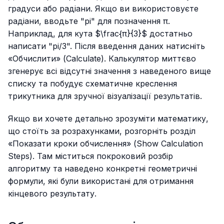
градуси або радіани. Якщо ви використовуєте
радіани, вводьте "pi" для позначення π.
Наприклад, для кута $\frac{π}{3}$ достатньо
написати "pi/3". Після введення даних натисніть
«Обчислити» (Calculate). Калькулятор миттєво
згенерує всі відсутні значення з наведеного вище
списку та побудує схематичне креслення
трикутника для зручної візуалізації результатів.
Якщо ви хочете детально зрозуміти математику,
що стоїть за розрахунками, розгорніть розділ
«Показати кроки обчислення» (Show Calculation
Steps). Там міститься покроковий розбір
алгоритму та наведено конкретні геометричні
формули, які були використані для отримання
кінцевого результату.