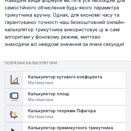
Наведені вище формули містять усе необхідне для
самостійного обчислення будь-якого параметра
трикутника вручну. Однак, для економії часу та
гарантованої точності наш безкоштовний онлайн-
калькулятор трикутника використовує ці ж самі
алгоритми у фоновому режимі, миттєво
знаходячи всі невідомі значення за лічені секунди!
ПОВ’ЯЗАНІ КАЛЬКУЛЯТОРИ
Калькулятор кутового коефіцієнта
Математика
Калькулятор площі
Математика
Калькулятор теореми Піфагора
c
a
Математика
b
Калькулятор прямокутного трикутника