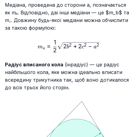
Медіана, проведена до сторони a, позначається
як
mₐ
. Відповідно, дві інші медіани — це $m_b$ та
m꜀
. Довжину будь-якої медіани можна обчислити
за такою формулою:
1
m_a=\frac{1}{2}\sqrt{2b
=
2
+
2
−
2
2
2
m
b
c
a
a
2
Радіус вписаного кола
(інрадіус) — це радіус
найбільшого кола, яке можна ідеально вписати
всередину трикутника так, щоб воно дотикалося
до всіх трьох його сторін.