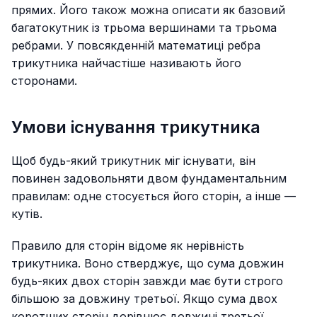
прямих. Його також можна описати як базовий
багатокутник із трьома вершинами та трьома
ребрами. У повсякденній математиці ребра
трикутника найчастіше називають його
сторонами.
Умови існування трикутника
Щоб будь-який трикутник міг існувати, він
повинен задовольняти двом фундаментальним
правилам: одне стосується його сторін, а інше —
кутів.
Правило для сторін відоме як нерівність
трикутника. Воно стверджує, що сума довжин
будь-яких двох сторін завжди має бути строго
більшою за довжину третьої. Якщо сума двох
коротших сторін дорівнює довжині третьої