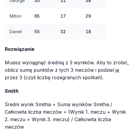
George
30
31
38
Milton
65
17
29
Daniel
55
32
18
Rozwiązanie
Musisz wyciągnąć średnią z 3 wyników. Aby to zrobić,
oblicz sumę punktów z tych 3 meczów i podziel ją
przez 3 (czyli liczbę rozegranych spotkań).
Smith
Średni wynik Smitha = Suma wyników Smitha /
Całkowita liczba meczów = (Wynik 1. meczu + Wynik
2. meczu + Wynik 3. meczu) / Całkowita liczba
meczów