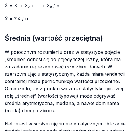
X̄ = X₁ + X₂ + ⋯ + Xₙ / n
X̄ = ΣX / n
Średnia (wartość przeciętna)
W potocznym rozumieniu oraz w statystyce pojęcie
„średniej” odnosi się do pojedynczej liczby, która ma
za zadanie reprezentować cały zbiór danych. W
szerszym ujęciu statystycznym, każda miara tendencji
centralnej może pełnić funkcję wartości przeciętnej.
Oznacza to, że z punktu widzenia statystyki opisowej
rolę „średniej” (wartości typowej) może odgrywać
średnia arytmetyczna, mediana, a nawet dominanta
(moda) danego zbioru.
Natomiast w ścisłym ujęciu matematycznym obliczanie
średniej polega na podzieleniu całkowitej sumy zbioru