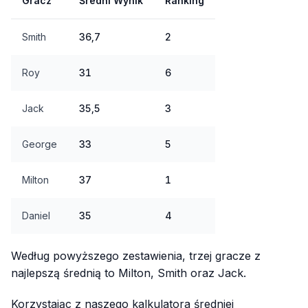
Gracz
Średni Wynik
Ranking
Smith
36,7
2
Roy
31
6
Jack
35,5
3
George
33
5
Milton
37
1
Daniel
35
4
Według powyższego zestawienia, trzej gracze z
najlepszą średnią to Milton, Smith oraz Jack.
Korzystając z naszego kalkulatora średniej