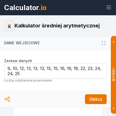
Calculator
.io
Kalkulator średniej arytmetycznej
›
DANE WEJŚCIOWE
Widżet
Link
Tekst
HTML
Zestaw danych
Podgląd Kalkulator średniej
arytmetycznej: Oblicz średnią Widżet
WYNIKI
Liczby oddzielone przecinkami
Oblicz
›