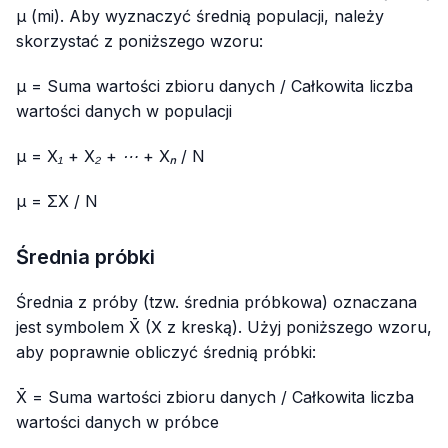
μ (mi). Aby wyznaczyć średnią populacji, należy
skorzystać z poniższego wzoru:
μ = Suma wartości zbioru danych / Całkowita liczba
wartości danych w populacji
μ = X₁ + X₂ + ⋯ + Xₙ / N
μ = ΣX / N
Średnia próbki
Średnia z próby (tzw. średnia próbkowa) oznaczana
jest symbolem X̄ (X z kreską). Użyj poniższego wzoru,
aby poprawnie obliczyć średnią próbki:
X̄ = Suma wartości zbioru danych / Całkowita liczba
wartości danych w próbce